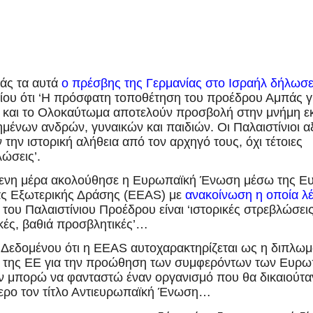
άς τα αυτά
ο πρέσβης της Γερμανίας στο Ισραήλ δήλωσ
ίου ότι ‘Η πρόσφατη τοποθέτηση του προέδρου Αμπάς γ
 και το Ολοκαύτωμα αποτελούν προσβολή στην μνήμη ε
μένων ανδρών, γυναικών και παιδιών. Οι Παλαιστίνιοι α
την ιστορική αλήθεια από τον αρχηγό τους, όχι τέτοιες
ώσεις’.
ενη μέρα ακολούθησε η Ευρωπαϊκή Ένωση μέσω της Ε
ς Εξωτερικής Δράσης (
EEAS
) με
ανακοίνωση η οποία λέ
του Παλαιστίνιου Προέδρου είναι ‘ιστορικές στρεβλώσεις 
κές, βαθιά προσβλητικές’…
Δεδομένου ότι η EEAS αυτοχαρακτηρίζεται ως η διπλωμ
 της ΕΕ για την προώθηση των συμφερόντων των Ευρω
ν μπορώ να φανταστώ έναν οργανισμό που θα δικαιούτα
ερο τον τίτλο Αντιευρωπαϊκή Ένωση…