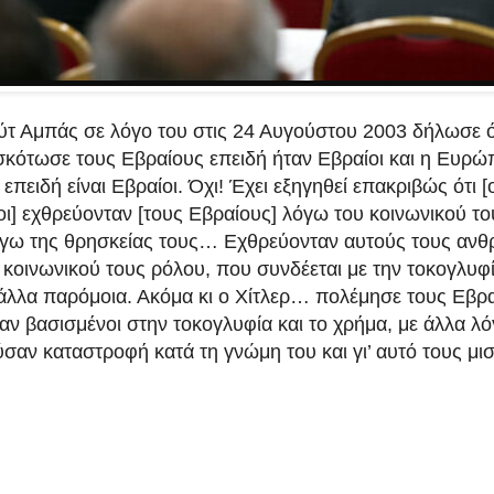
τ Αμπάς σε λόγο του στις 24 Αυγούστου 2003 δήλωσε ότι
σκότωσε τους Εβραίους επειδή ήταν Εβραίοι και η Ευρώπ
επειδή είναι Εβραίοι.
Όχι! Έχει εξηγηθεί επακριβώς ότι [
ι] εχθρεύονταν [τους Εβραίους] λόγω του κοινωνικού το
λόγω της θρησκείας τους… Εχθρεύονταν αυτούς τους αν
κοινωνικού τους ρόλου, που συνδέεται με την τοκογλυφί
 άλλα παρόμοια. Ακόμα κι ο Χίτλερ… πολέμησε τους Εβρα
ν βασισμένοι στην τοκογλυφία και το χρήμα, με άλλα λό
σαν καταστροφή κατά τη γνώμη του και γι’ αυτό τους μ