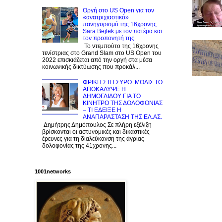
Οργή στο US Open για τον
«ανατριχιαστικό»
πανηγυρισμό της 16χρονης
Sara Bejlek με τον πατέρα και
τον προπονητή της
Το ντεμπούτο της 16χρονης
τενίστριας στο Grand Slam στο US Open του
2022 επισκιάζεται από την οργή στα μέσα
κοινωνικής δικτύωσης που προκάλ...
ΦΡΙΚΗ ΣΤΗ ΣΥΡΟ: ΜΟΛΙΣ TO
ΑΠΟΚΑΛΥΨΕ Η
ΔΗΜΟΓΛΙΔΟΥ ΓΙΑ ΤΟ
KINΗΤΡΟ ΤΗΣ ΔΟΛΟΦΟΝΙΑΣ
– ΤΙ ΕΔΕΙΞΕ Η
ΑΝΑΠΑΡΑΣΤΑΣΗ ΤΗΣ ΕΛ.ΑΣ.
Δημήτρης Δημόπουλος Σε πλήρη εξέλιξη
βρίσκονται οι αστυνομικές και δικαστικές
έρευνες για τη διαλεύκανση της άγριας
δολοφονίας της 41χρονης...
1001networks