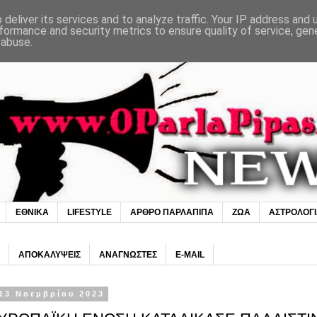
deliver its services and to analyze traffic. Your IP address and
formance and security metrics to ensure quality of service, ge
 abuse.
ΕΘΝΙΚΑ
LIFESTYLE
ΑΡΘΡΟ ΠΑΡΛΑΠΙΠΑ
ΖΩΑ
ΑΣΤΡΟΛΟΓ
ΑΠΟΚΑΛΥΨΕΙΣ
ΑΝΑΓΝΩΣΤΕΣ
E-MAIL
13 Νοεμβρίου 2023