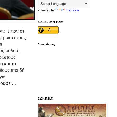
Powered by
Translate
ΔΙΑΒΑΖΟΥΝ ΤΩΡΑ!
: ‘είπαν ότι
η μισεί τους
οι
Αναγνώστες
υς ρόλου,
θρώπους
α και το
ίους επειδή
για
ισούσε’…
Ε.ΔΗ.Π.Η.Τ.