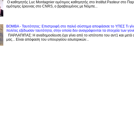
Ο καθηγητής Luc Montagnier ομότιμος καθηγητής στο Institut Pasteur στο Παρί
ομότιμης έρευνας στο CNRS, o βραβευμένος με Νόμπε...
BOMBA - Ταυτότητες: Eπιστροφή στο παλιό σύστημα αποφάσισε το ΥΠΕΣ Τι γίνε
πολίτες εξέδωσαν ταυτότητα, στην οποία δεν αναγράφονται τα στοιχεία των γον
ΠΑΡΛΑΠΙΠΑΣ: Η αναδημοσίευση έχει γίνει από το ιστότοπο του αντ1 και μετά 
μας... Είναι απόφαση του υπουργείου εσωτερικών...