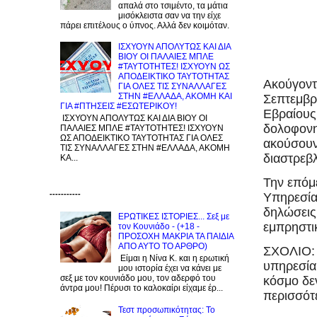
απαλά στο τσιμέντο, τα μάτια
μισόκλειστα σαν να την είχε
πάρει επιτέλους ο ύπνος. Αλλά δεν κοιμόταν.
ΙΣΧΥΟΥΝ ΑΠΟΛΥΤΩΣ ΚΑΙ ΔΙΑ
ΒΙΟΥ ΟΙ ΠΑΛΑΙΕΣ ΜΠΛΕ
#ΤΑΥΤΟΤΗΤΕΣ! ΙΣΧΥΟΥΝ ΩΣ
ΑΠΟΔΕΙΚΤΙΚΟ ΤΑΥΤΟΤΗΤΑΣ
Ακούγοντ
ΓΙΑ ΟΛΕΣ ΤΙΣ ΣΥΝΑΛΛΑΓΕΣ
ΣΤΗΝ #ΕΛΛΑΔΑ, ΑΚΟΜΗ ΚΑΙ
Σεπτεμβρ
ΓΙΑ #ΠΤΗΣΕΙΣ #ΕΣΩΤΕΡΙΚΟΥ!
Εβραίους
ΙΣΧΥΟΥΝ ΑΠΟΛΥΤΩΣ ΚΑΙ ΔΙΑ ΒΙΟΥ ΟΙ
δολοφονη
ΠΑΛΑΙΕΣ ΜΠΛΕ #ΤΑΥΤΟΤΗΤΕΣ! ΙΣΧΥΟΥΝ
ΩΣ ΑΠΟΔΕΙΚΤΙΚΟ ΤΑΥΤΟΤΗΤΑΣ ΓΙΑ ΟΛΕΣ
ακούσουν 
ΤΙΣ ΣΥΝΑΛΛΑΓΕΣ ΣΤΗΝ #ΕΛΛΑΔΑ, ΑΚΟΜΗ
διαστρεβλ
ΚΑ...
Την επόμ
-----------
Υπηρεσία
δηλώσεις 
ΕΡΩΤΙΚΕΣ ΙΣΤΟΡΙΕΣ... Σεξ με
εμπρηστι
τον Kουνιάδο - (+18 -
ΠΡΟΣΟΧΗ ΜΑΚΡΙΑ ΤΑ ΠΑΙΔΙΑ
ΑΠΟ ΑΥΤΟ ΤΟ ΑΡΘΡΟ)
ΣΧΟΛΙΟ: 
Είμαι η Νίνα Κ. και η ερωτική
υπηρεσία
μου ιστορία έχει να κάνει με
σεξ με τον κουνιάδο μου, τον αδερφό του
κόσμο δε
άντρα μου! Πέρυσι το καλοκαίρι είχαμε έρ...
περισσότ
Τεστ προσωπικότητας: Το