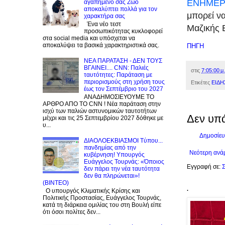
ΕΝΗΜΕΡ
αγαπημένο σας Zώο
αποκαλύπτει πολλά για τον
μπορεί ν
χαρακτήρα σας
Ένα νέο τεστ
Μαζικής 
προσωπικότητας κυκλοφορεί
στα social media και υπόσχεται να
αποκαλύψει τα βασικά χαρακτηριστικά σας.
ΠΗΓΗ
NEA ΠΑΡΑΤΑΣΗ - ΔΕΝ ΤΟΥΣ
ΒΓΑΙΝΕΙ.... CNN: Παλιές
στις
7:05:00 μ.
ταυτότητες: Παράταση με
περιορισμούς στη χρήση τους
Ετικέτες
ΕΙΔΗ
έως τον Σεπτέμβριο του 2027
ΑΝΑΔΗΜΟΣΙΕΥΟΥΜΕ ΤΟ
ΑΡΘΡΟ ΑΠΟ ΤΟ CNN ! Νέα παράταση στην
ισχύ των παλιών αστυνομικών ταυτοτήτων
Δεν υπ
μέχρι και τις 25 Σεπτεμβρίου 2027 δόθηκε με
υ...
Δημοσίευ
ΔΙΑΟΛΟΕΚΒΙΑΣΜΟΙ Tύπου...
πανδημίας από την
Νεότερη ανά
κυβέρνηση! Υπουργός
Ευάγγελος Τουρνάς: «Όποιος
Εγγραφή σε:
Σ
δεν πάρει την νέα ταυτότητα
δεν θα πληρώνεται»!
(BINTEO)
.
Ο υπουργός Κλιματικής Κρίσης και
Πολιτικής Προστασίας, Ευάγγελος Τουρνάς,
κατά τη διάρκεια ομιλίας του στη Βουλή είπε
ότι όσοι πολίτες δεν...