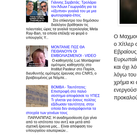
Γιάννης Σερβετάς: Τρολάρει
τον Άδωνι Γεωργιάδη για τα
«έξυπνα» γυαλιά του με μια
φωτογραφία-έπος
Στο επίκεντρο του δημόσιου
διαλόγου βρέθηκαν τις
τελευταίες ώρες τα γυαλιά τεχνολογίας Meta
Ray-Ban, τα οποία επέλεξε να φορά ο
Ο Μαχμού
υπουργός Υ...
ο Χίτλερ 
ΜΟΝΤΑΝΙΕ ΠΩΣ ΘΑ
Εβραίους 
ΠΕΘΑΝΟΥΝ ΟΙ
ΕΜΒΟΛΙΑΣΜΕΝΟΙ - VIDEO
Ευρωπαίο
Ο καθηγητής Luc Montagnier
ομότιμος καθηγητής στο
και όχι 
Institut Pasteur στο Παρίσι,
διευθυντής ομότιμης έρευνας στο CNRS, o
λόγω του 
βραβευμένος με Νόμπε...
χρήμα κι
BOMBA - Ταυτότητες:
ενεργούσα
Eπιστροφή στο παλιό
σύστημα αποφάσισε το ΥΠΕΣ
προκαλού
Τι γίνεται για όσους πολίτες
εξέδωσαν ταυτότητα, στην
οποία δεν αναγράφονται τα
στοιχεία των γονέων τους
ΠΑΡΛΑΠΙΠΑΣ: Η αναδημοσίευση έχει γίνει
από το ιστότοπο του αντ1 και μετά από
σχετική έρευνα μας... Είναι απόφαση του
υπουργείου εσωτερικών...