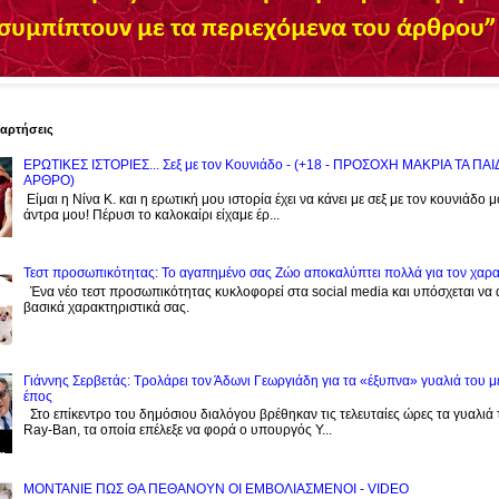
ναρτήσεις
ΕΡΩΤΙΚΕΣ ΙΣΤΟΡΙΕΣ... Σεξ με τον Kουνιάδο - (+18 - ΠΡΟΣΟΧΗ ΜΑΚΡΙΑ ΤΑ ΠΑ
ΑΡΘΡΟ)
Είμαι η Νίνα Κ. και η ερωτική μου ιστορία έχει να κάνει με σεξ με τον κουνιάδο 
άντρα μου! Πέρυσι το καλοκαίρι είχαμε έρ...
Τεστ προσωπικότητας: Το αγαπημένο σας Zώο αποκαλύπτει πολλά για τον χαρ
Ένα νέο τεστ προσωπικότητας κυκλοφορεί στα social media και υπόσχεται να
βασικά χαρακτηριστικά σας.
Γιάννης Σερβετάς: Τρολάρει τον Άδωνι Γεωργιάδη για τα «έξυπνα» γυαλιά του μ
έπος
Στο επίκεντρο του δημόσιου διαλόγου βρέθηκαν τις τελευταίες ώρες τα γυαλιά
Ray-Ban, τα οποία επέλεξε να φορά ο υπουργός Υ...
ΜΟΝΤΑΝΙΕ ΠΩΣ ΘΑ ΠΕΘΑΝΟΥΝ ΟΙ ΕΜΒΟΛΙΑΣΜΕΝΟΙ - VIDEO