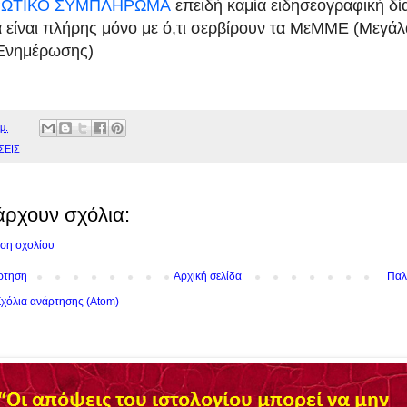
ΩΤΙΚΟ ΣΥΜΠΛΗΡΩΜΑ
επειδή καμία ειδησεογραφική δία
α είναι πλήρης μόνο με ό,τι σερβίρουν τα ΜεΜΜΕ (Μεγά
Ενημέρωσης)
μ.
ΣΕΙΣ
άρχουν σχόλια:
ση σχολίου
ρτηση
Αρχική σελίδα
Παλ
χόλια ανάρτησης (Atom)