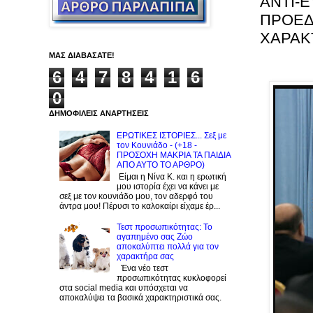
ANTI-
ΠΡΟΕΔ
ΧΑΡΑΚΤ
ΜΑΣ ΔΙΑΒΑΣΑΤΕ!
6
4
7
8
4
1
6
0
ΔΗΜΟΦΙΛΕΙΣ ΑΝΑΡΤΗΣΕΙΣ
ΕΡΩΤΙΚΕΣ ΙΣΤΟΡΙΕΣ... Σεξ με
τον Kουνιάδο - (+18 -
ΠΡΟΣΟΧΗ ΜΑΚΡΙΑ ΤΑ ΠΑΙΔΙΑ
ΑΠΟ ΑΥΤΟ ΤΟ ΑΡΘΡΟ)
Είμαι η Νίνα Κ. και η ερωτική
μου ιστορία έχει να κάνει με
σεξ με τον κουνιάδο μου, τον αδερφό του
άντρα μου! Πέρυσι το καλοκαίρι είχαμε έρ...
Τεστ προσωπικότητας: Το
αγαπημένο σας Zώο
αποκαλύπτει πολλά για τον
χαρακτήρα σας
Ένα νέο τεστ
προσωπικότητας κυκλοφορεί
στα social media και υπόσχεται να
αποκαλύψει τα βασικά χαρακτηριστικά σας.