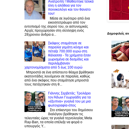
Ανατροπή ! Mαθεύτηκε τελικά
όλη η αλήθεια για τον
ποινικολόγο και τον θανατο
του!
Μέσα σε λιγότερο από ένα
εικοσιτετράωρο από τον
εντοπισμό της σορού του, οι αστυνομικές
Αρχές προχώρησαν στη σύλληψη ενός
Δημοφιλείς α
28χρονου άνδρα α...
Σκάφος σταμάτησε σε
παραλία γεμάτη κόσμο και
πέταξε 700.000 ευρώ στη
θάλασσα - Τα χρήματα ήταν
χωρισμένα σε δεσμίδες και
περιλάμβαναν
χαρτονομίσματα από 5 έως 100 ευρώ
Μπροστά σε ένα απίστευτο θέαμα βρέθηκαν
εκατοντάδες λουόμενοι σε παραλία, καθώς
από ένα σκάφος που σταμάτησε μπροστά
τους πετάχτηκαν στη θ...
Γιάννης Σερβετάς: Τρολάρει
τον Άδωνι Γεωργιάδη για τα
«έξυπνα» γυαλιά του με μια
φωτογραφία-έπος
Στο επίκεντρο του δημόσιου
διαλόγου βρέθηκαν τις
τελευταίες ώρες τα γυαλιά τεχνολογίας Meta
Ray-Ban, τα οποία επέλεξε να φορά ο
υπουργός Υ...