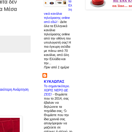
ιτα δεν
τα
Ελ
λα Μέσα
λη
νικά κανάλια
τηλεόρασης online
από εδώ!
-
Δείτε
όλα τα Ελληνικά
κανάλια
τηλεόρασης online
από την οθόνη του
υπολογιστή σας! Η
πιο έγκυρη σελίδα
με πάνω από 70
κανάλια, από όλη
την Ελλάδα και
την...
Πριν από 1 ημέρα
ΚΥΚΛΩΠΑΣ
Το σημαντικότερο.
αιότερη Ανάρτηση
ΧΩΡΙΣ ΝΕΡΟ ΔΕ
ΖΕΙΣ!
-
Θυμάστε
που το 2014, σας
έβαλαν να
δηλώσετε τα
πηγάδια σας; 💦
Θυμάστε που την
ίδια χρονιά σας
απαγόρεψαν να
μαζεύετε σε
στέρνες ή αλλού, το