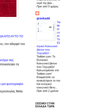
νερό της βρο...
Πριν από 5 ημέρες
greekadd
Tw
itb
er.
co
m:
ΙΔΙΑ ΑΠΟ ΑΥΤΟ ΤΟ
Το
Ελ
μου, τον αδερφό του
ληνικό Κοινωνικό
Δίκτυο που
Ξεχωρίζει!
-
Twitber.com: Το
Ελληνικό
ακτήρα σας
Κοινωνικό Δίκτυο
 αποκαλύψει τα
που Ξεχωρίζει!
Καλωσορίσατε στο
Twitber.com!
Ετοιμαστείτε να
ανακαλύψετε το πιο
ε μια φωτογραφία-
hot ελληνικό
κοινωνικό δίκτυ...
Πριν από 2 χρόνια
 τεχνολογίας Meta
ΣΕΙΣΜΟΙ ΣΤΗΝ
ΕΛΛΑΔΑ ΤΩΡΑ