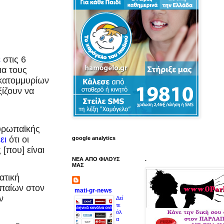
ε
στις 6
ια τους
κατομμυρίων
ξίζουν να
υρωπαϊκής
ει
ότι οι
google analytics
[που] είναι
ΝΕΑ ΑΠΟ ΦΙΛΟΥΣ
.
ΜΑΣ
ατική
παίων στον
mati-gr-news
ν
Δεί
τε
όλ
α