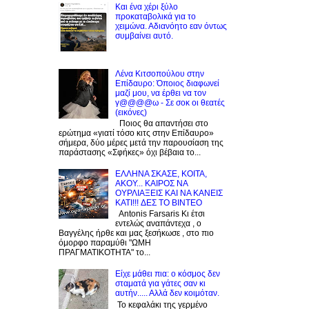
Και ένα χέρι ξύλο
προκαταβολικά για το
χειμώνα. Αδιανόητο εαν όντως
συμβαίνει αυτό.
Λένα Κιτσοπούλου στην
Επίδαυρο: Όποιος διαφωνεί
μαζί μου, να έρθει να τον
γ@@@@ω - Σε σοκ οι θεατές
(εικόνες)
Ποιος θα απαντήσει στο
ερώτημα «γιατί τόσο κιτς στην Επίδαυρο»
σήμερα, δύο μέρες μετά την παρουσίαση της
παράστασης «Σφήκες» όχι βέβαια το...
EΛΛΗΝΑ ΣΚΑΣΕ, ΚΟΙΤΑ,
ΑΚΟΥ... ΚΑΙΡΟΣ ΝΑ
ΟΥΡΛIAΞΕΙΣ ΚΑΙ ΝΑ ΚΑΝΕΙΣ
KATI!!! ΔΕΣ TO BINTEO
Antonis Farsaris Κι έτσι
εντελώς αναπάντεχα , ο
Βαγγέλης ήρθε και μας ξεσήκωσε , στο πιο
όμορφο παραμύθι "ΩΜΗ
ΠΡΑΓΜΑΤΙΚΟΤΗΤΑ" το...
Είχε μάθει πια: ο κόσμος δεν
σταματά για γάτες σαν κι
αυτήν..... Αλλά δεν κοιμόταν.
Το κεφαλάκι της γερμένο