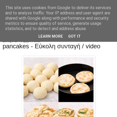
This site uses cookies from Google to deliver its services
and to analyze traffic. Your IP address and user-agent are
shared with Google along with performance and security
metrics to ensure quality of service, generate usage
statistics, and to detect and address abuse.
LEARN MORE
GOT IT
Δευτέρα 13 Νοεμβρίου 2023
pancakes - Eύκολη συνταγή / video