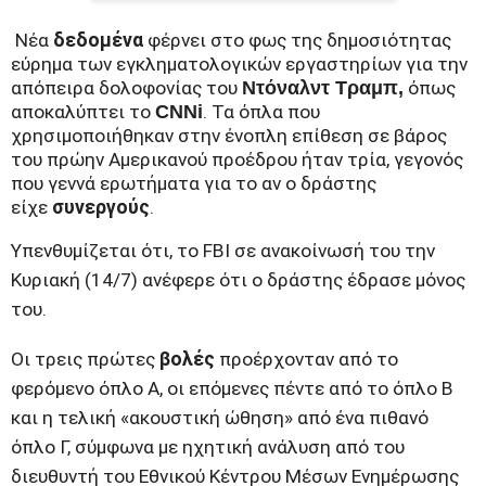
Νέα
δεδομένα
φέρνει στο φως της δημοσιότητας
εύρημα των εγκληματολογικών εργαστηρίων για την
απόπειρα δολοφονίας του
Ντόναλντ Τραμπ,
όπως
αποκαλύπτει το
CNNi
. Τα όπλα που
χρησιμοποιήθηκαν στην ένοπλη επίθεση σε βάρος
του πρώην Αμερικανού προέδρου ήταν τρία, γεγονός
που γεννά ερωτήματα για το αν ο δράστης
είχε
συνεργούς
.
Υπενθυμίζεται ότι, το FBI σε ανακοίνωσή του την
Κυριακή (14/7) ανέφερε ότι ο δράστης έδρασε μόνος
του.
Οι τρεις πρώτες
βολές
προέρχονταν από το
φερόμενο όπλο Α, οι επόμενες πέντε από το όπλο Β
και η τελική «ακουστική ώθηση» από ένα πιθανό
όπλο Γ, σύμφωνα με ηχητική ανάλυση από του
διευθυντή του Εθνικού Κέντρου Μέσων Ενημέρωσης