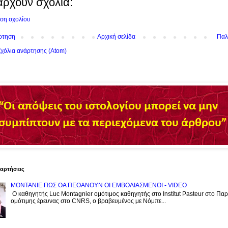
άρχουν σχόλια:
ση σχολίου
ρτηση
Αρχική σελίδα
Παλ
χόλια ανάρτησης (Atom)
ναρτήσεις
ΜΟΝΤΑΝΙΕ ΠΩΣ ΘΑ ΠΕΘΑΝΟΥΝ ΟΙ ΕΜΒΟΛΙΑΣΜΕΝΟΙ - VIDEO
Ο καθηγητής Luc Montagnier ομότιμος καθηγητής στο Institut Pasteur στο Παρί
ομότιμης έρευνας στο CNRS, o βραβευμένος με Νόμπε...