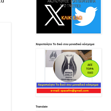
τα
Χειροποίητο Το δικό σου μοναδικό κόσμημα
Translate