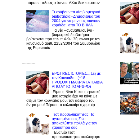
πάρει επιτέλους ο ύπνος. Αλλά δεν κοιμόταν.
Τι κρύβουν τα νέα βιομετρικά
διαβατήρια - Δημοσίευμα του
2004 για να μην σας πιάνουν
κορόιδα.. απο ΤΟ ΒΗΜΑ
Τα νέα «αναβαθμισμένα»
βιομετρικά διαβατήρια
βρίσκονται προ των πυλών. Σύμφωνα με τον
κανονισμό αριθ. 2252/2004 του Συμβουλίου
της Ευρωπαϊκ...
-----------
ΕΡΩΤΙΚΕΣ ΙΣΤΟΡΙΕΣ... Σεξ με
τον Kουνιάδο - (+18 -
ΠΡΟΣΟΧΗ ΜΑΚΡΙΑ ΤΑ ΠΑΙΔΙΑ
ΑΠΟ ΑΥΤΟ ΤΟ ΑΡΘΡΟ)
Είμαι η Νίνα Κ. και η ερωτική
μου ιστορία έχει να κάνει με
σεξ με τον κουνιάδο μου, τον αδερφό του
άντρα μου! Πέρυσι το καλοκαίρι είχαμε έρ...
Τεστ προσωπικότητας: Το
αγαπημένο σας Zώο
αποκαλύπτει πολλά για τον
χαρακτήρα σας
Ένα νέο τεστ
προσωπικότητας κυκλοφορεί