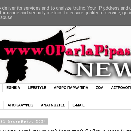
deliver its services and to analyze traffic. Your IP address and
formance and security metrics to ensure quality of service, ge
 abuse.
ΕΘΝΙΚΑ
LIFESTYLE
ΑΡΘΡΟ ΠΑΡΛΑΠΙΠΑ
ΖΩΑ
ΑΣΤΡΟΛΟΓ
ΑΠΟΚΑΛΥΨΕΙΣ
ΑΝΑΓΝΩΣΤΕΣ
E-MAIL
21 Δεκεμβρίου 2024