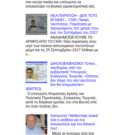
στα social media και υπόσχεται να
αποκαλύψει τα βασικά χαρακτηριστικά σας.
NEA ΠΑΡΑΤΑΣΗ - ΔΕΝ ΤΟΥΣ
ΒΓΑΙΝΕΙ.... CNN: Παλιές
ταυτότητες: Παράταση με
περιορισμούς στη χρήση τους
έως τον Σεπτέμβριο του 2027
ΑΝΑΔΗΜΟΣΙΕΥΟΥΜΕ ΤΟ
ΑΡΘΡΟ ΑΠΟ ΤΟ CNN ! Νέα παράταση στην
ισχύ των παλιών αστυνομικών ταυτοτήτων
μέχρι και τις 25 Σεπτεμβρίου 2027 δόθηκε με
υ...
ΔΙΑΟΛΟΕΚΒΙΑΣΜΟΙ Tύπου...
πανδημίας από την
κυβέρνηση! Υπουργός
Ευάγγελος Τουρνάς: «Όποιος
δεν πάρει την νέα ταυτότητα
δεν θα πληρώνεται»!
(BINTEO)
Ο υπουργός Κλιματικής Κρίσης και
Πολιτικής Προστασίας, Ευάγγελος Τουρνάς,
κατά τη διάρκεια ομιλίας του στη Βουλή είπε
ότι όσοι πολίτες δεν...
Ανατροπή ! Mαθεύτηκε τελικά
όλη η αλήθεια για τον
ποινικολόγο και τον θανατο
του!
Μέσα σε λιγότερο από ένα