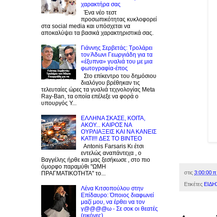
χαρακτήρα σας
Ένα νέο τεστ
προσωπικότητας κυκλοφορεί
στα social media και υπόσχεται να
αποκαλύψει τα βασικά χαρακτηριστικά σας.
Γιάννης Σερβετάς: Τρολάρει
τον Άδωνι Γεωργιάδη για τα
«έξυπνα» γυαλιά του με μια
φωτογραφία-έπος
Στο επίκεντρο του δημόσιου
διαλόγου βρέθηκαν τις
τελευταίες ώρες τα γυαλιά τεχνολογίας Meta
Ray-Ban, τα οποία επέλεξε να φορά ο
υπουργός Υ...
EΛΛΗΝΑ ΣΚΑΣΕ, ΚΟΙΤΑ,
ΑΚΟΥ... ΚΑΙΡΟΣ ΝΑ
ΟΥΡΛIAΞΕΙΣ ΚΑΙ ΝΑ ΚΑΝΕΙΣ
KATI!!! ΔΕΣ TO BINTEO
Antonis Farsaris Κι έτσι
εντελώς αναπάντεχα , ο
Βαγγέλης ήρθε και μας ξεσήκωσε , στο πιο
όμορφο παραμύθι "ΩΜΗ
στις
3:00:00 π
ΠΡΑΓΜΑΤΙΚΟΤΗΤΑ" το...
Ετικέτες
ΕΙΔΗ
Λένα Κιτσοπούλου στην
Επίδαυρο: Όποιος διαφωνεί
μαζί μου, να έρθει να τον
γ@@@@ω - Σε σοκ οι θεατές
(εικόνες)