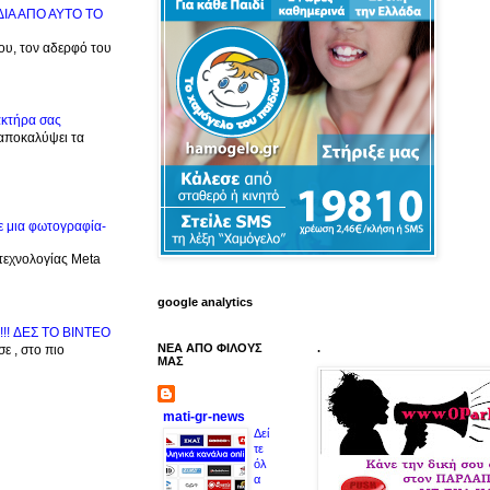
ΙΔΙΑ ΑΠΟ ΑΥΤΟ ΤΟ
μου, τον αδερφό του
ακτήρα σας
 αποκαλύψει τα
ε μια φωτογραφία-
 τεχνολογίας Meta
google analytics
!!! ΔΕΣ TO BINTEO
ΝΕΑ ΑΠΟ ΦΙΛΟΥΣ
.
ε , στο πιο
ΜΑΣ
mati-gr-news
Δεί
τε
όλ
α