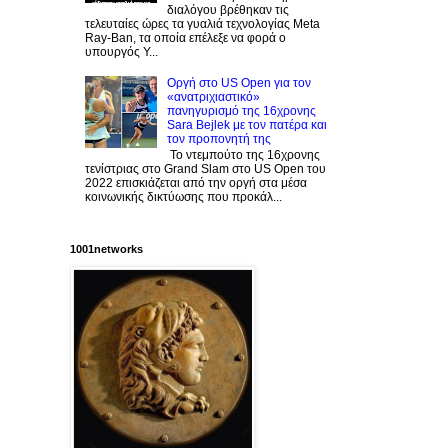
διαλόγου βρέθηκαν τις
τελευταίες ώρες τα γυαλιά τεχνολογίας Meta
Ray-Ban, τα οποία επέλεξε να φορά ο
υπουργός Υ...
Οργή στο US Open για τον
«ανατριχιαστικό»
πανηγυρισμό της 16χρονης
Sara Bejlek με τον πατέρα και
τον προπονητή της
Το ντεμπούτο της 16χρονης
τενίστριας στο Grand Slam στο US Open του
2022 επισκιάζεται από την οργή στα μέσα
κοινωνικής δικτύωσης που προκάλ...
1001networks