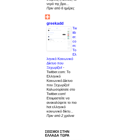
νερό της βρο...
Πριν από 6 ημέρες
greekadd
Tw
itb
er.
co
m:
Το
Ελ
ληνικό Κοινωνικό
Δίκτυο που
Ξεχωρίζει!
-
Twitber.com: Το
Ελληνικό
Κοινωνικό Δίκτυο
που Ξεχωρίζει!
Καλωσορίσατε στο
Twitber.com!
Ετοιμαστείτε να
ανακαλύψετε το πιο
hot ελληνικό
κοινωνικό δίκτυ...
Πριν από 2 χρόνια
ΣΕΙΣΜΟΙ ΣΤΗΝ
ΕΛΛΑΔΑ ΤΩΡΑ