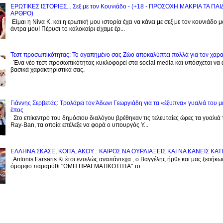
ΕΡΩΤΙΚΕΣ ΙΣΤΟΡΙΕΣ... Σεξ με τον Kουνιάδο - (+18 - ΠΡΟΣΟΧΗ ΜΑΚΡΙΑ ΤΑ ΠΑ
ΑΡΘΡΟ)
Είμαι η Νίνα Κ. και η ερωτική μου ιστορία έχει να κάνει με σεξ με τον κουνιάδο 
άντρα μου! Πέρυσι το καλοκαίρι είχαμε έρ...
Τεστ προσωπικότητας: Το αγαπημένο σας Zώο αποκαλύπτει πολλά για τον χαρ
Ένα νέο τεστ προσωπικότητας κυκλοφορεί στα social media και υπόσχεται να
βασικά χαρακτηριστικά σας.
Γιάννης Σερβετάς: Τρολάρει τον Άδωνι Γεωργιάδη για τα «έξυπνα» γυαλιά του μ
έπος
Στο επίκεντρο του δημόσιου διαλόγου βρέθηκαν τις τελευταίες ώρες τα γυαλιά
Ray-Ban, τα οποία επέλεξε να φορά ο υπουργός Υ...
EΛΛΗΝΑ ΣΚΑΣΕ, ΚΟΙΤΑ, ΑΚΟΥ... ΚΑΙΡΟΣ ΝΑ ΟΥΡΛIAΞΕΙΣ ΚΑΙ ΝΑ ΚΑΝΕΙΣ KATI
Antonis Farsaris Κι έτσι εντελώς αναπάντεχα , ο Βαγγέλης ήρθε και μας ξεσήκωσ
όμορφο παραμύθι "ΩΜΗ ΠΡΑΓΜΑΤΙΚΟΤΗΤΑ" το...