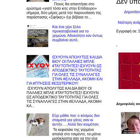
Δεν υπ
Ποιος θα απαντήσει στο
ερώτημα «γιατί τόσο κιτς στην Επίδαυρο»
Δημοσίευ
σήμερα, δύο μέρες μετά την παρουσίαση της
παράστασης «Σφήκες» όχι βέβαια το...
Νεότερη ανά
Και ένα χέρι ξύλο
Εγγραφή σε:
Σ
προκαταβολικά για το
χειμώνα. Αδιανόητο εαν όντως
συμβαίνει αυτό.
.
ΙΣΧΥΟΥΝ ΑΠΟΛΥΤΩΣ ΚΑΙ ΔΙΑ
ΒΙΟΥ ΟΙ ΠΑΛΑΙΕΣ ΜΠΛΕ
#ΤΑΥΤΟΤΗΤΕΣ! ΙΣΧΥΟΥΝ ΩΣ
ΑΠΟΔΕΙΚΤΙΚΟ ΤΑΥΤΟΤΗΤΑΣ
ΓΙΑ ΟΛΕΣ ΤΙΣ ΣΥΝΑΛΛΑΓΕΣ
ΣΤΗΝ #ΕΛΛΑΔΑ, ΑΚΟΜΗ ΚΑΙ
ΓΙΑ #ΠΤΗΣΕΙΣ #ΕΣΩΤΕΡΙΚΟΥ!
ΙΣΧΥΟΥΝ ΑΠΟΛΥΤΩΣ ΚΑΙ ΔΙΑ ΒΙΟΥ ΟΙ
ΠΑΛΑΙΕΣ ΜΠΛΕ #ΤΑΥΤΟΤΗΤΕΣ! ΙΣΧΥΟΥΝ
ΩΣ ΑΠΟΔΕΙΚΤΙΚΟ ΤΑΥΤΟΤΗΤΑΣ ΓΙΑ ΟΛΕΣ
ΤΙΣ ΣΥΝΑΛΛΑΓΕΣ ΣΤΗΝ #ΕΛΛΑΔΑ, ΑΚΟΜΗ
Δημοφιλείς α
ΚΑ...
Είχε μάθει πια: ο κόσμος δεν
σταματά για γάτες σαν κι
αυτήν..... Αλλά δεν κοιμόταν.
Το κεφαλάκι της γερμένο
απαλά στο τσιμέντο, τα μάτια
μισόκλειστα σαν να την είχε