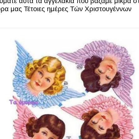
υματε αυτά τα αγγελάκια πού βαζαμε μικρά σ
ρα μας Τέτοιες ημέρες Τών Χριστουγέννων