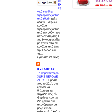
τα
Ελ
λη
νικά κανάλια
τηλεόρασης online
από εδώ!
-
Δείτε
όλα τα Ελληνικά
κανάλια
τηλεόρασης online
από την οθόνη του
υπολογιστή σας! Η
πιο έγκυρη σελίδα
με πάνω από 70
κανάλια, από όλη
την Ελλάδα και
την...
Πριν από 21 ώρες
ΚΥΚΛΩΠΑΣ
Το σημαντικότερο.
ΧΩΡΙΣ ΝΕΡΟ ΔΕ
ΖΕΙΣ!
-
Θυμάστε
που το 2014, σας
έβαλαν να
δηλώσετε τα
πηγάδια σας; 💦
Θυμάστε που την
ίδια χρονιά σας
απαγόρεψαν να
μαζεύετε σε
στέρνες ή αλλού, το