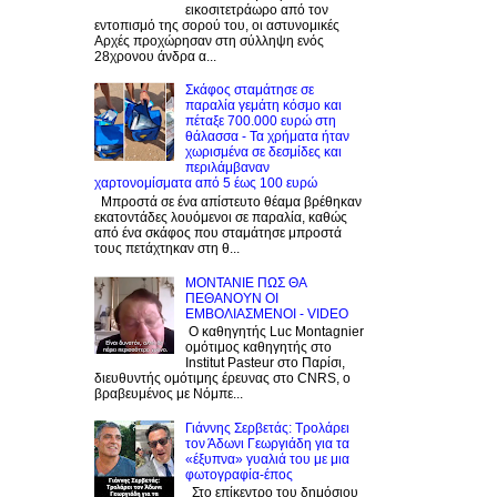
εικοσιτετράωρο από τον
εντοπισμό της σορού του, οι αστυνομικές
Αρχές προχώρησαν στη σύλληψη ενός
28χρονου άνδρα α...
Σκάφος σταμάτησε σε
παραλία γεμάτη κόσμο και
πέταξε 700.000 ευρώ στη
θάλασσα - Τα χρήματα ήταν
χωρισμένα σε δεσμίδες και
περιλάμβαναν
χαρτονομίσματα από 5 έως 100 ευρώ
Μπροστά σε ένα απίστευτο θέαμα βρέθηκαν
εκατοντάδες λουόμενοι σε παραλία, καθώς
από ένα σκάφος που σταμάτησε μπροστά
τους πετάχτηκαν στη θ...
ΜΟΝΤΑΝΙΕ ΠΩΣ ΘΑ
ΠΕΘΑΝΟΥΝ ΟΙ
ΕΜΒΟΛΙΑΣΜΕΝΟΙ - VIDEO
Ο καθηγητής Luc Montagnier
ομότιμος καθηγητής στο
Institut Pasteur στο Παρίσι,
διευθυντής ομότιμης έρευνας στο CNRS, o
βραβευμένος με Νόμπε...
Γιάννης Σερβετάς: Τρολάρει
τον Άδωνι Γεωργιάδη για τα
«έξυπνα» γυαλιά του με μια
φωτογραφία-έπος
Στο επίκεντρο του δημόσιου