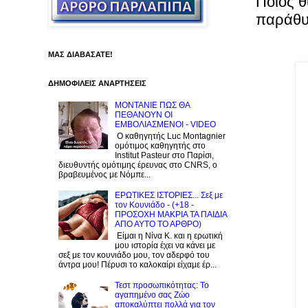
Ποιός θ
παράθυ
ΜΑΣ ΔΙΑΒΑΣΑΤΕ!
ΔΗΜΟΦΙΛΕΙΣ ΑΝΑΡΤΗΣΕΙΣ
ΜΟΝΤΑΝΙΕ ΠΩΣ ΘΑ
ΠΕΘΑΝΟΥΝ ΟΙ
ΕΜΒΟΛΙΑΣΜΕΝΟΙ - VIDEO
Ο καθηγητής Luc Montagnier
ομότιμος καθηγητής στο
Institut Pasteur στο Παρίσι,
διευθυντής ομότιμης έρευνας στο CNRS, o
βραβευμένος με Νόμπε...
ΕΡΩΤΙΚΕΣ ΙΣΤΟΡΙΕΣ... Σεξ με
τον Kουνιάδο - (+18 -
ΠΡΟΣΟΧΗ ΜΑΚΡΙΑ ΤΑ ΠΑΙΔΙΑ
ΑΠΟ ΑΥΤΟ ΤΟ ΑΡΘΡΟ)
Είμαι η Νίνα Κ. και η ερωτική
μου ιστορία έχει να κάνει με
σεξ με τον κουνιάδο μου, τον αδερφό του
άντρα μου! Πέρυσι το καλοκαίρι είχαμε έρ...
Τεστ προσωπικότητας: Το
αγαπημένο σας Zώο
αποκαλύπτει πολλά για τον