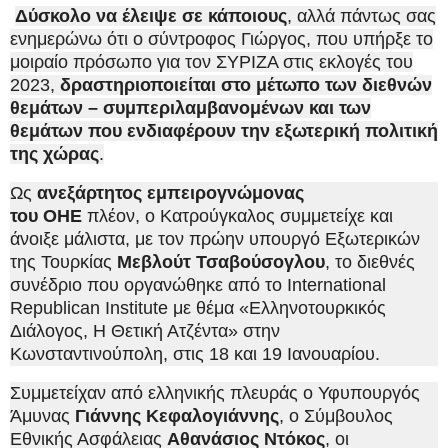
Δύσκολο να έλειψε σε κάποιους
, αλλά πάντως σας
ενημερώνω ότι ο σύντροφος Γιώργος, που υπήρξε το
μοιραίο πρόσωπο για τον ΣΥΡΙΖΑ στις εκλογές του
2023,
δραστηριοποιείται στο μέτωπο των διεθνών
θεμάτων – συμπεριλαμβανομένων και των
θεμάτων που ενδιαφέρουν την εξωτερική πολιτική
της χώρας
.
Ως
ανεξάρτητος εμπειρογνώμονας
του ΟΗΕ
πλέον, ο Κατρούγκαλος συμμετείχε και
άνοιξε μάλιστα, με τον πρώην υπουργό Εξωτερικών
της Τουρκίας
Μεβλούτ Τσαβούσογλου
, το διεθνές
συνέδριο που οργανώθηκε από το International
Republican Institute με θέμα «Ελληνοτουρκικός
Διάλογος, Η Θετική Ατζέντα» στην
Κωνσταντινούπολη, στις 18 και 19 Ιανουαρίου.
Συμμετείχαν από ελληνικής πλευράς ο Υφυπουργός
Άμυνας
Γιάννης Κεφαλογιάννης
, ο Σύμβουλος
Εθνικής Ασφάλειας
Αθανάσιος Ντόκος
, οι