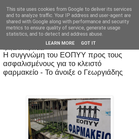
This site uses cookies from Google to deliver its services
and to analyze traffic. Your IP address and user-agent are
shared with Google along with performance and security
metrics to ensure quality of service, generate usage
statistics, and to detect and address abuse.
LEARN MORE
GOT IT
Τρίτη 21 Ιανουαρίου 2025
H συγγνώμη του EOΠΥΥ προς τους
ασφαλισμένους για το κλειστό
φαρμακείο - Το άνοιξε ο Γεωργιάδης