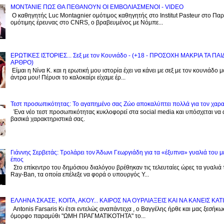
ΜΟΝΤΑΝΙΕ ΠΩΣ ΘΑ ΠΕΘΑΝΟΥΝ ΟΙ ΕΜΒΟΛΙΑΣΜΕΝΟΙ - VIDEO
Ο καθηγητής Luc Montagnier ομότιμος καθηγητής στο Institut Pasteur στο Παρί
ομότιμης έρευνας στο CNRS, o βραβευμένος με Νόμπε...
ΕΡΩΤΙΚΕΣ ΙΣΤΟΡΙΕΣ... Σεξ με τον Kουνιάδο - (+18 - ΠΡΟΣΟΧΗ ΜΑΚΡΙΑ ΤΑ ΠΑ
ΑΡΘΡΟ)
Είμαι η Νίνα Κ. και η ερωτική μου ιστορία έχει να κάνει με σεξ με τον κουνιάδο 
άντρα μου! Πέρυσι το καλοκαίρι είχαμε έρ...
Τεστ προσωπικότητας: Το αγαπημένο σας Zώο αποκαλύπτει πολλά για τον χαρ
Ένα νέο τεστ προσωπικότητας κυκλοφορεί στα social media και υπόσχεται να
βασικά χαρακτηριστικά σας.
Γιάννης Σερβετάς: Τρολάρει τον Άδωνι Γεωργιάδη για τα «έξυπνα» γυαλιά του μ
έπος
Στο επίκεντρο του δημόσιου διαλόγου βρέθηκαν τις τελευταίες ώρες τα γυαλιά
Ray-Ban, τα οποία επέλεξε να φορά ο υπουργός Υ...
EΛΛΗΝΑ ΣΚΑΣΕ, ΚΟΙΤΑ, ΑΚΟΥ... ΚΑΙΡΟΣ ΝΑ ΟΥΡΛIAΞΕΙΣ ΚΑΙ ΝΑ ΚΑΝΕΙΣ KATI
Antonis Farsaris Κι έτσι εντελώς αναπάντεχα , ο Βαγγέλης ήρθε και μας ξεσήκωσ
όμορφο παραμύθι "ΩΜΗ ΠΡΑΓΜΑΤΙΚΟΤΗΤΑ" το...