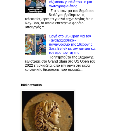
«έξυπνα» γυαλιά του με μια
φωτογραφία-έπος
Στο επίκεντρο του δημόσιου
διαλόγου βρέθηκαν τις
τελευταίες ώρες τα γυαλιά τεχνολογίας Meta
Ray-Ban, τα οποία επέλεξε να φορά ο
υπουργός Υ...
Οργή στο US Open για τον
«ανατριχιαστικό»
πανηγυρισμό της 16χρονης
Sara Bejlek με τον πατέρα και
τον προπονητή της
Το ντεμπούτο της 16χρονης
τενίστριας στο Grand Slam στο US Open του
2022 επισκιάζεται από την οργή στα μέσα
κοινωνικής δικτύωσης που προκάλ...
1001networks