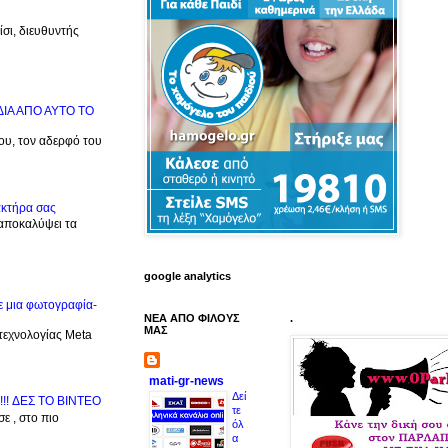
σι, διευθυντής
ΙΔΙΑ ΑΠΟ ΑΥΤΟ ΤΟ
μου, τον αδερφό του
ακτήρα σας
 αποκαλύψει τα
google analytics
ε μια φωτογραφία-
ΝΕΑ ΑΠΟ ΦΙΛΟΥΣ
.
ΜΑΣ
 τεχνολογίας Meta
mati-gr-news
Δεί
!!! ΔΕΣ TO BINTEO
τε
ε , στο πιο
όλ
α