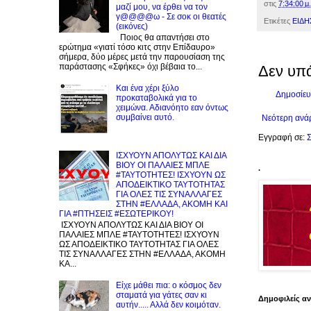
στις
7:34:00 μ.
μαζί μου, να έρθει να τον
γ@@@@ω - Σε σοκ οι θεατές
Ετικέτες
ΕΙΔΗ
(εικόνες)
Ποιος θα απαντήσει στο
ερώτημα «γιατί τόσο κιτς στην Επίδαυρο»
σήμερα, δύο μέρες μετά την παρουσίαση της
παράστασης «Σφήκες» όχι βέβαια το...
Δεν υπ
Και ένα χέρι ξύλο
Δημοσίευ
προκαταβολικά για το
χειμώνα. Αδιανόητο εαν όντως
συμβαίνει αυτό.
Νεότερη ανά
Εγγραφή σε:
Σ
ΙΣΧΥΟΥΝ ΑΠΟΛΥΤΩΣ ΚΑΙ ΔΙΑ
ΒΙΟΥ ΟΙ ΠΑΛΑΙΕΣ ΜΠΛΕ
.
#ΤΑΥΤΟΤΗΤΕΣ! ΙΣΧΥΟΥΝ ΩΣ
ΑΠΟΔΕΙΚΤΙΚΟ ΤΑΥΤΟΤΗΤΑΣ
ΓΙΑ ΟΛΕΣ ΤΙΣ ΣΥΝΑΛΛΑΓΕΣ
ΣΤΗΝ #ΕΛΛΑΔΑ, ΑΚΟΜΗ ΚΑΙ
ΓΙΑ #ΠΤΗΣΕΙΣ #ΕΣΩΤΕΡΙΚΟΥ!
ΙΣΧΥΟΥΝ ΑΠΟΛΥΤΩΣ ΚΑΙ ΔΙΑ ΒΙΟΥ ΟΙ
ΠΑΛΑΙΕΣ ΜΠΛΕ #ΤΑΥΤΟΤΗΤΕΣ! ΙΣΧΥΟΥΝ
ΩΣ ΑΠΟΔΕΙΚΤΙΚΟ ΤΑΥΤΟΤΗΤΑΣ ΓΙΑ ΟΛΕΣ
ΤΙΣ ΣΥΝΑΛΛΑΓΕΣ ΣΤΗΝ #ΕΛΛΑΔΑ, ΑΚΟΜΗ
ΚΑ...
Είχε μάθει πια: ο κόσμος δεν
σταματά για γάτες σαν κι
Δημοφιλείς α
αυτήν..... Αλλά δεν κοιμόταν.