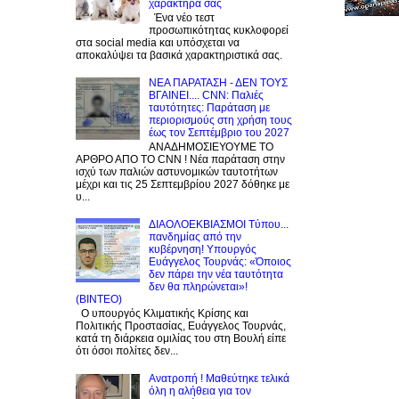
χαρακτήρα σας
Ένα νέο τεστ
προσωπικότητας κυκλοφορεί
στα social media και υπόσχεται να
αποκαλύψει τα βασικά χαρακτηριστικά σας.
NEA ΠΑΡΑΤΑΣΗ - ΔΕΝ ΤΟΥΣ
ΒΓΑΙΝΕΙ.... CNN: Παλιές
ταυτότητες: Παράταση με
περιορισμούς στη χρήση τους
έως τον Σεπτέμβριο του 2027
ΑΝΑΔΗΜΟΣΙΕΥΟΥΜΕ ΤΟ
ΑΡΘΡΟ ΑΠΟ ΤΟ CNN ! Νέα παράταση στην
ισχύ των παλιών αστυνομικών ταυτοτήτων
μέχρι και τις 25 Σεπτεμβρίου 2027 δόθηκε με
υ...
ΔΙΑΟΛΟΕΚΒΙΑΣΜΟΙ Tύπου...
πανδημίας από την
κυβέρνηση! Υπουργός
Ευάγγελος Τουρνάς: «Όποιος
δεν πάρει την νέα ταυτότητα
δεν θα πληρώνεται»!
(BINTEO)
Ο υπουργός Κλιματικής Κρίσης και
Πολιτικής Προστασίας, Ευάγγελος Τουρνάς,
κατά τη διάρκεια ομιλίας του στη Βουλή είπε
ότι όσοι πολίτες δεν...
Ανατροπή ! Mαθεύτηκε τελικά
όλη η αλήθεια για τον