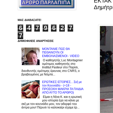
EKTAKT
Δημήτρ
ΜΑΣ ΔΙΑΒΑΣΑΤΕ!
6
4
7
9
6
2
7
7
ΔΗΜΟΦΙΛΕΙΣ ΑΝΑΡΤΗΣΕΙΣ
ΜΟΝΤΑΝΙΕ ΠΩΣ ΘΑ
ΠΕΘΑΝΟΥΝ ΟΙ
ΕΜΒΟΛΙΑΣΜΕΝΟΙ - VIDEO
Ο καθηγητής Luc Montagnier
ομότιμος καθηγητής στο
Institut Pasteur στο Παρίσι,
διευθυντής ομότιμης έρευνας στο CNRS, o
βραβευμένος με Νόμπε...
ΕΡΩΤΙΚΕΣ ΙΣΤΟΡΙΕΣ... Σεξ με
τον Kουνιάδο - (+18 -
ΠΡΟΣΟΧΗ ΜΑΚΡΙΑ ΤΑ ΠΑΙΔΙΑ
ΑΠΟ ΑΥΤΟ ΤΟ ΑΡΘΡΟ)
Είμαι η Νίνα Κ. και η ερωτική
μου ιστορία έχει να κάνει με
σεξ με τον κουνιάδο μου, τον αδερφό του
άντρα μου! Πέρυσι το καλοκαίρι είχαμε έρ...