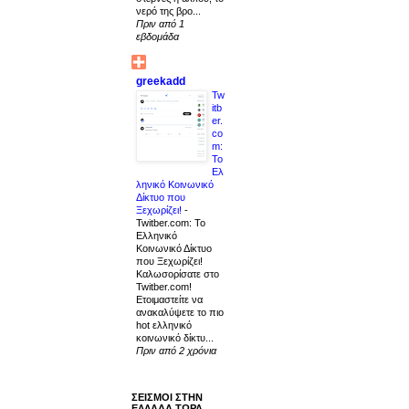
νερό της βρο...
Πριν από 1
εβδομάδα
greekadd
Tw
itb
er.
co
m:
Το
Ελ
ληνικό Κοινωνικό
Δίκτυο που
Ξεχωρίζει!
-
Twitber.com: Το
Ελληνικό
Κοινωνικό Δίκτυο
που Ξεχωρίζει!
Καλωσορίσατε στο
Twitber.com!
Ετοιμαστείτε να
ανακαλύψετε το πιο
hot ελληνικό
κοινωνικό δίκτυ...
Πριν από 2 χρόνια
ΣΕΙΣΜΟΙ ΣΤΗΝ
ΕΛΛΑΔΑ ΤΩΡΑ