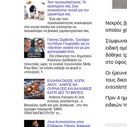
Τεστ προσωπικότητας: Το
αγαπημένο σας Zώο
αποκαλύπτει πολλά για τον
χαρακτήρα σας
Ένα νέο τεστ
Νεκρός β
προσωπικότητας κυκλοφορεί
στα social media και υπόσχεται να
οποίου χ
αποκαλύψει τα βασικά χαρακτηριστικά σας.
Γιάννης Σερβετάς: Τρολάρει
Σύμφωνα 
τον Άδωνι Γεωργιάδη για τα
ειδική ομ
«έξυπνα» γυαλιά του με μια
φωτογραφία-έπος
δόθηκε τ
Στο επίκεντρο του δημόσιου
διαλόγου βρέθηκαν τις
στο ύψος
τελευταίες ώρες τα γυαλιά τεχνολογίας Meta
Ray-Ban, τα οποία επέλεξε να φορά ο
Οι έρευνε
υπουργός Υ...
τους δικ
EΛΛΗΝΑ ΣΚΑΣΕ, ΚΟΙΤΑ,
ΑΚΟΥ... ΚΑΙΡΟΣ ΝΑ
εντοπίστ
ΟΥΡΛIAΞΕΙΣ ΚΑΙ ΝΑ ΚΑΝΕΙΣ
KATI!!! ΔΕΣ TO BINTEO
Πριν 4 ημ
Antonis Farsaris Κι έτσι
εντελώς αναπάντεχα , ο
ειδικών 
Βαγγέλης ήρθε και μας ξεσήκωσε , στο πιο
όμορφο παραμύθι "ΩΜΗ
ΠΡΑΓΜΑΤΙΚΟΤΗΤΑ" το...
Λένα Κιτσοπούλου στην
Επίδαυρο: Όποιος διαφωνεί