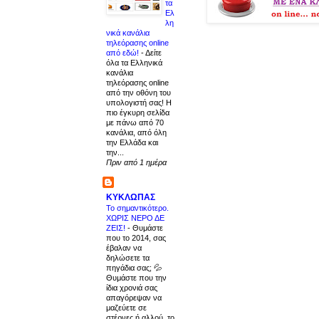
τα
Ελ
λη
νικά κανάλια
τηλεόρασης online
από εδώ!
-
Δείτε
όλα τα Ελληνικά
κανάλια
τηλεόρασης online
από την οθόνη του
υπολογιστή σας! Η
πιο έγκυρη σελίδα
με πάνω από 70
κανάλια, από όλη
την Ελλάδα και
την...
Πριν από 1 ημέρα
ΚΥΚΛΩΠΑΣ
Το σημαντικότερο.
ΧΩΡΙΣ ΝΕΡΟ ΔΕ
ΖΕΙΣ!
-
Θυμάστε
που το 2014, σας
έβαλαν να
δηλώσετε τα
πηγάδια σας; 💦
Θυμάστε που την
ίδια χρονιά σας
απαγόρεψαν να
μαζεύετε σε
στέρνες ή αλλού, το