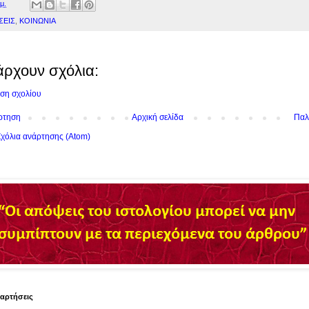
μ.
ΣΕΙΣ
,
ΚΟΙΝΩΝΙΑ
άρχουν σχόλια:
ση σχολίου
ρτηση
Αρχική σελίδα
Παλ
χόλια ανάρτησης (Atom)
ναρτήσεις