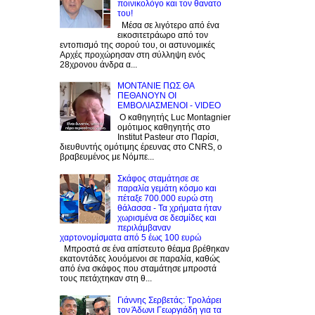
ποινικολόγο και τον θανατο
του!
Μέσα σε λιγότερο από ένα
εικοσιτετράωρο από τον
εντοπισμό της σορού του, οι αστυνομικές
Αρχές προχώρησαν στη σύλληψη ενός
28χρονου άνδρα α...
ΜΟΝΤΑΝΙΕ ΠΩΣ ΘΑ
ΠΕΘΑΝΟΥΝ ΟΙ
ΕΜΒΟΛΙΑΣΜΕΝΟΙ - VIDEO
Ο καθηγητής Luc Montagnier
ομότιμος καθηγητής στο
Institut Pasteur στο Παρίσι,
διευθυντής ομότιμης έρευνας στο CNRS, o
βραβευμένος με Νόμπε...
Σκάφος σταμάτησε σε
παραλία γεμάτη κόσμο και
πέταξε 700.000 ευρώ στη
θάλασσα - Τα χρήματα ήταν
χωρισμένα σε δεσμίδες και
περιλάμβαναν
χαρτονομίσματα από 5 έως 100 ευρώ
Μπροστά σε ένα απίστευτο θέαμα βρέθηκαν
εκατοντάδες λουόμενοι σε παραλία, καθώς
από ένα σκάφος που σταμάτησε μπροστά
τους πετάχτηκαν στη θ...
Γιάννης Σερβετάς: Τρολάρει
τον Άδωνι Γεωργιάδη για τα