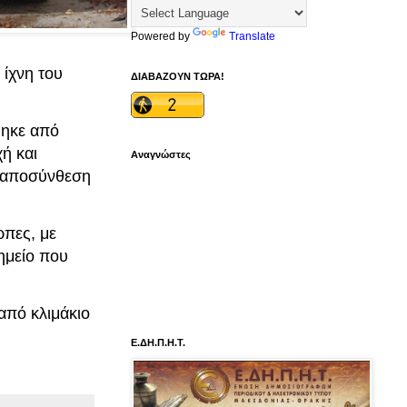
Powered by
Translate
ίχνη του
ΔΙΑΒΑΖΟΥΝ ΤΩΡΑ!
θηκε από
ή και
Αναγνώστες
ε αποσύνθεση
ρπες, με
ημείο που
από κλιμάκιο
Ε.ΔΗ.Π.Η.Τ.