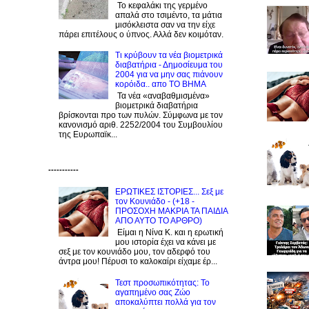
Το κεφαλάκι της γερμένο
απαλά στο τσιμέντο, τα μάτια
μισόκλειστα σαν να την είχε
πάρει επιτέλους ο ύπνος. Αλλά δεν κοιμόταν.
Τι κρύβουν τα νέα βιομετρικά
διαβατήρια - Δημοσίευμα του
2004 για να μην σας πιάνουν
κορόιδα.. απο ΤΟ ΒΗΜΑ
Τα νέα «αναβαθμισμένα»
βιομετρικά διαβατήρια
βρίσκονται προ των πυλών. Σύμφωνα με τον
κανονισμό αριθ. 2252/2004 του Συμβουλίου
της Ευρωπαϊκ...
-----------
ΕΡΩΤΙΚΕΣ ΙΣΤΟΡΙΕΣ... Σεξ με
τον Kουνιάδο - (+18 -
ΠΡΟΣΟΧΗ ΜΑΚΡΙΑ ΤΑ ΠΑΙΔΙΑ
ΑΠΟ ΑΥΤΟ ΤΟ ΑΡΘΡΟ)
Είμαι η Νίνα Κ. και η ερωτική
μου ιστορία έχει να κάνει με
σεξ με τον κουνιάδο μου, τον αδερφό του
άντρα μου! Πέρυσι το καλοκαίρι είχαμε έρ...
Τεστ προσωπικότητας: Το
αγαπημένο σας Zώο
αποκαλύπτει πολλά για τον