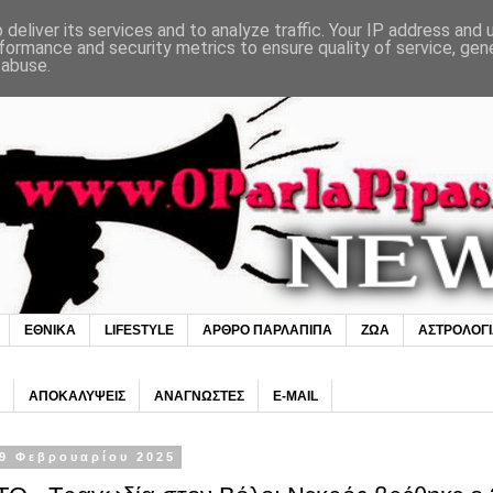
deliver its services and to analyze traffic. Your IP address and
formance and security metrics to ensure quality of service, ge
 abuse.
ΕΘΝΙΚΑ
LIFESTYLE
ΑΡΘΡΟ ΠΑΡΛΑΠΙΠΑ
ΖΩΑ
ΑΣΤΡΟΛΟΓ
ΑΠΟΚΑΛΥΨΕΙΣ
ΑΝΑΓΝΩΣΤΕΣ
E-MAIL
9 Φεβρουαρίου 2025