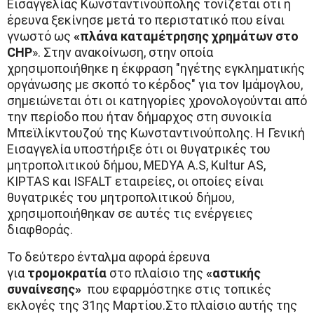
Εισαγγελίας Κωνσταντινούπολης τονίζεται ότι η
έρευνα ξεκίνησε μετά το περιστατικό που είναι
γνωστό ως
«πλάνα καταμέτρησης χρημάτων στο
CHP
». Στην ανακοίνωση, στην οποία
χρησιμοποιήθηκε η έκφραση "ηγέτης εγκληματικής
οργάνωσης με σκοπό το κέρδος" για τον Ιμάμογλου,
σημειώνεται ότι οι κατηγορίες χρονολογούνται από
την περίοδο που ήταν δήμαρχος στη συνοικία
Μπεϊλίκντουζού της Κωνσταντινούπολης. Η Γενική
Εισαγγελία υποστήριξε ότι οι θυγατρικές του
μητροπολιτικού δήμου, MEDYA A.S, Kultur AS,
KIPTAS και ISFALT εταιρείες, οι οποίες είναι
θυγατρικές του μητροπολιτικού δήμου,
χρησιμοποιήθηκαν σε αυτές τις ενέργειες
διαφθοράς.
Το δεύτερο ένταλμα αφορά έρευνα
για
τρομοκρατία
στο πλαίσιο της
«αστικής
συναίνεσης»
που εφαρμόστηκε στις τοπικές
εκλογές της 31ης Μαρτίου.Στο πλαίσιο αυτής της