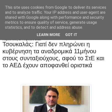
This site uses cookies from Google to deliver its services
and to analyze traffic. Your IP address and user-agent are
shared with Google along with performance and security
metrics to ensure quality of service, generate usage
statistics, and to detect and address abuse.
LEARN MORE
GOT IT
Παρασκευή 18 Απριλίου 2025
Τσουκαλάς: Γιατί δεν πληρώνει η
κυβέρνηση τα αναδρομικά 11μήνου
στους συνταξιούχους, αφού το ΣτΕ και
το ΑΕΔ έχουν αποφανθεί οριστικά