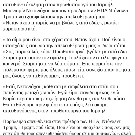
απευθύνει έκκληση στον πρωθυπουργό του Ισραήλ
Μπενιαμίν Νετανιάχου και τον πρόεδρο των ΗΠΑ Ντόναλντ
Τραμπ να εξασφαλίσουν την απελευθέρωσή του.
«Νετανιάχου μπορείς να με βγάλεις από εδώ;», ρωτάει
χαρακτηριστικά.
«Το αίμα μου είναι στα χέρια σου, Νετανιάχου. Πού είναι οι
υποσχέσεις σου για την απελευθέρωσή μας;», διερωτάται.
«Σας παρακαλώ, κύριε Πρωθυπουργέ, βγάλτε με από εδώ.
Σταματήστε αυτόν τον εφιάλτη. Τουλάχιστον στείλτε φαγητό
και νερό. Σταματήστε να λέτε ψέματα. Είτε τερματίστε τον
πόλεμο και φέρτε μας όλους πίσω, είτε συνεχίστε και αφήστε
μας όλους να πεθάνουμε», προσθέτει.
«Εσύ, Νετανιάχου, κάθεσαι με ασφάλεια στο σπίτι σου,
πετώντας μεταξύ χωρών. Εγώ είμαι παγιδευμένος εδώ.
Καμία στρατιωτική επιχείρηση δεν θα μας απελευθερώσει.
Θα πεθάνουμε πριν φτάσετε σε εμάς», λέει ακόμα
απευθυνόμενος στον πρωθυπουργό του Ισραήλ.
Παράλληλα απευθύνεται στον πρόεδρο των ΗΠΑ, Ντόναλντ
Τραμπ, «Τραμπ, πού είσαι; Πού είναι οι υποσχέσεις σου; Δεν μας
είπες ότι θα τους απελευθερώσεις όλους σε μια συμφωνία;», αλλά