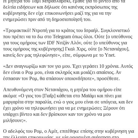
Η μητέρα του Τάμι Μπρασλάβσκι, έμαθε για το βίντεο από τα
δελτία ειδήσεων και δήλωσε ότι κανένας εκπρόσωπος της
κυβέρνησης δεν είχε επικοινωνήσει μαζί της για να την
ενημερώσει πριν από τη δημοσιοποίησή του.
«Τρομακτικό! Ντροπή για το κράτος του Ισραήλ. Συγκλονιστικό
που πρέπει να το δω στο Telegram όπως όλοι. Ούτε [ο υπεύθυνος
για τους ομήρους των IDF Νιτζάν Αλόν, ούτε [ο υπεύθυνος για
τους ομήρους της κυβέρνησης] Γκαλ Χιρς, ούτε [ο Νετανιάχου],
κανείς δεν μας τηλεφώνησε», είπε, σύμφωνα με το Ynet.
«Δεν αναγνωρίζω καν τον γιο μου. Έχει γεράσει 10 χρόνια. Αυτός
δεν είναι ο Ρομ μου, είναι σκληρός και μοιάζει απαίσιος. Αν
έσπασαν τον Ρομ, θα σπάσουν οποιονδήποτε», προσέθεσε.
Απευθυνόμενη στον Νετανιάχου, η μητέρα του ομήρου είπε
ακόμα: «Ο γιος του [Γιαΐρ] κάθεται στο Μαϊάμι και πίνει μια
μαργαρίτα στην παραλία, ενώ ο γιος μου είναι σε υπόγεια, και δεν
έχει χρόνο να τηλεφωνήσει για να με ενημερώσει; Ξέρουν ότι
υπάρχει βίντεο και δεν βρίσκουν καν τον χρόνο να μου
μιλήσουν;».
Ο αδελφός του Ρομ, ο Αμίτ, επιτέθηκε επίσης στην κυβέρνηση για
την έλλειψη επικοινωνίας, με μία οργισμένη ανάρτηση στο