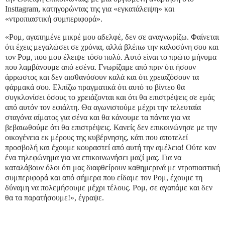
Insttagram, κατηγορώντας της για «εγκατάλειψη» και
«ντροπιαστική συμπεριφορά».
«Ρομ, αγαπημένε μικρέ μου αδελφέ, δεν σε αναγνωρίζω. Φαίνεται
ότι έχεις μεγαλώσει σε χρόνια, αλλά βλέπω την καλοσύνη σου και
τον Ρομ, που μου έλειψε τόσο πολύ. Αυτό είναι το πρώτο μήνυμα
που λαμβάνουμε από εσένα. Γνωρίζαμε από πριν ότι ήσουν
άρρωστος και δεν αισθανόσουν καλά και ότι χρειαζόσουν τα
φάρμακά σου. Ελπίζω πραγματικά ότι αυτό το βίντεο θα
συγκλονίσει όσους το χρειάζονται και ότι θα επιστρέψεις σε εμάς
από αυτόν τον εφιάλτη. Θα αγωνιστούμε μέχρι την τελευταία
σταγόνα αίματος για σένα και θα κάνουμε τα πάντα για να
βεβαιωθούμε ότι θα επιστρέψεις. Κανείς δεν επικοινώνησε με την
οικογένεια εκ μέρους της κυβέρνησης, κάτι που αποτελεί
προσβολή και έχουμε κουραστεί από αυτή την αμέλεια! Ούτε καν
ένα τηλεφώνημα για να επικοινωνήσει μαζί μας. Για να
καταλάβουν όλοι ότι μας διαφθείρουν καθημερινά με ντροπιαστική
συμπεριφορά και από σήμερα που είδαμε τον Ρομ, έχουμε τη
δύναμη να πολεμήσουμε μέχρι τέλους. Ρομ, σε αγαπάμε και δεν
θα τα παρατήσουμε!», έγραψε.