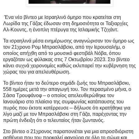
Ένα νέο βίντεο με Ισραηλινό όμηρο που κρατείται στη
Λωρίδα της Γάζας έδωσαν στη δημοσιότητα οι Ταξιαρχίες
Αλ-Κουντς, η ένοπλη πτέρυγα της Ισλαμικής Τζιχάντ.
Τα ισραηλινά μέσα ενημέρωσης αναγνώρισαν τον όμηρο ως
τον 21χρονο Ρομ Μπρασλάβσκι, από την Ιερουσαλήμ, ο
οποίος απήχθη από το μουσικό φεστιβάλ Νόβα, όπου
εργαζόταν ως φύλακας στις 7 Οκτωβρίου 2023. Στο βίντεο
κάνει συχνά χειρονομίες καθώς εκλιπαρεί την κυβέρνηση της
χώρας του για απελευθέρωση.
Το βίντεο ήταν το δεύτερο σημάδι ζωής του Μπρασλάβσκι,
558 ημέρες μετά την απαγωγή του. Τον περασμένο μήνα, ο
Σάσα Τρουφάνοφ – ο οποίος απελευθερώθηκε τον
Ιανουάριο στο πλαίσιο της συμφωνίας κατάπαυσης του
πυρός που έκτοτε κατέρρευσε – δήλωσε ότι κρατήθηκε για
λίγο μαζί με τον Μπρασλάβσκι στη Γάζα, παρέχοντας την
πρώτη ένδειξη ότι ο τελευταίος ήταν ζωντανός.
Στο βίντεο ο 21χρονος παραπονιέται για μια απροσδιόριστη
ασθένεια που του προκαλεί φαγούρα σε όλο το σώμα και