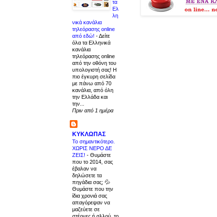
τα
Ελ
λη
νικά κανάλια
τηλεόρασης online
από εδώ!
-
Δείτε
όλα τα Ελληνικά
κανάλια
τηλεόρασης online
από την οθόνη του
υπολογιστή σας! Η
πιο έγκυρη σελίδα
με πάνω από 70
κανάλια, από όλη
την Ελλάδα και
την...
Πριν από 1 ημέρα
ΚΥΚΛΩΠΑΣ
Το σημαντικότερο.
ΧΩΡΙΣ ΝΕΡΟ ΔΕ
ΖΕΙΣ!
-
Θυμάστε
που το 2014, σας
έβαλαν να
δηλώσετε τα
πηγάδια σας; 💦
Θυμάστε που την
ίδια χρονιά σας
απαγόρεψαν να
μαζεύετε σε
στέρνες ή αλλού, το