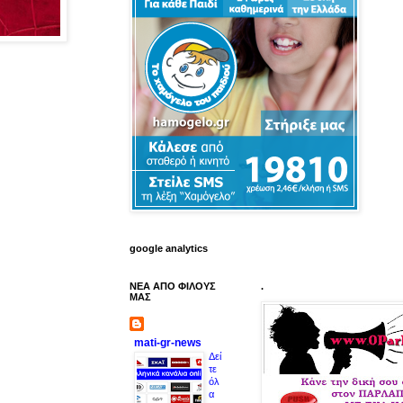
google analytics
ΝΕΑ ΑΠΟ ΦΙΛΟΥΣ
.
ΜΑΣ
mati-gr-news
Δεί
τε
όλ
α