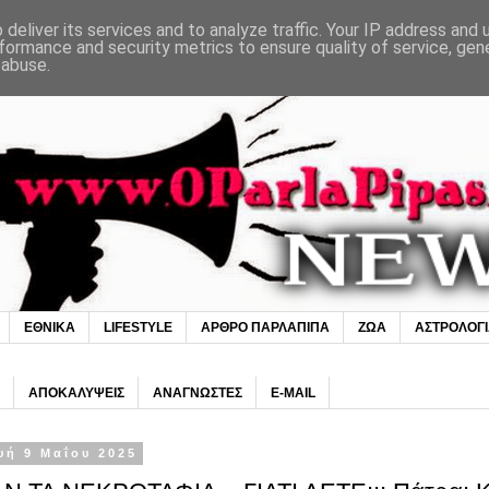
deliver its services and to analyze traffic. Your IP address and
formance and security metrics to ensure quality of service, ge
 abuse.
ΕΘΝΙΚΑ
LIFESTYLE
ΑΡΘΡΟ ΠΑΡΛΑΠΙΠΑ
ΖΩΑ
ΑΣΤΡΟΛΟΓ
ΑΠΟΚΑΛΥΨΕΙΣ
ΑΝΑΓΝΩΣΤΕΣ
E-MAIL
υή 9 Μαΐου 2025