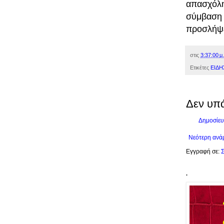
απασχόλη
σύμβαση 
προσλήψε
στις
3:37:00 μ.
Ετικέτες
ΕΙΔΗ
Δεν υπ
Δημοσίευ
Νεότερη ανά
Εγγραφή σε:
Σ
.