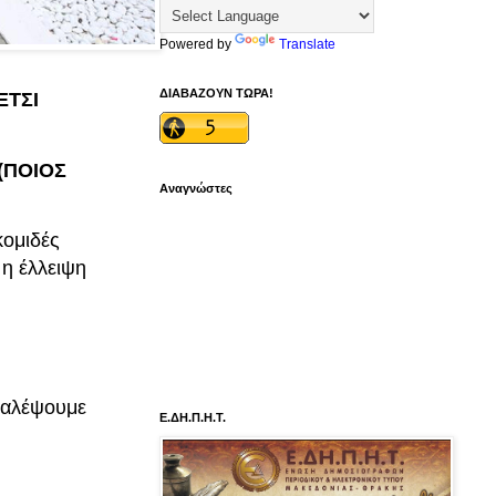
Powered by
Translate
ΔΙΑΒΑΖΟΥΝ ΤΩΡΑ!
ΕΤΣΙ
 (ΠΟΙΟΣ
Αναγνώστες
κομιδές
 η έλλειψη
 παλέψουμε
Ε.ΔΗ.Π.Η.Τ.