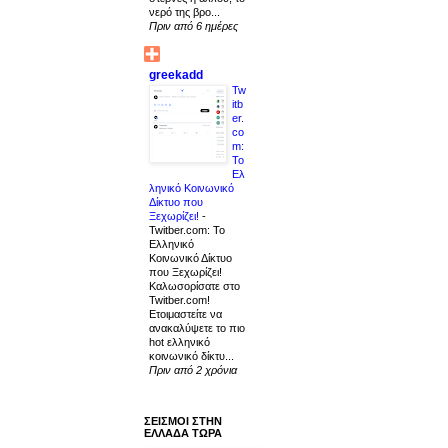
νερό της βρο...
Πριν από 6 ημέρες
greekadd
Tw
itb
er.
co
m:
Το
Ελ
ληνικό Κοινωνικό
Δίκτυο που
Ξεχωρίζει!
-
Twitber.com: Το
Ελληνικό
Κοινωνικό Δίκτυο
που Ξεχωρίζει!
Καλωσορίσατε στο
Twitber.com!
Ετοιμαστείτε να
ανακαλύψετε το πιο
hot ελληνικό
κοινωνικό δίκτυ...
Πριν από 2 χρόνια
ΣΕΙΣΜΟΙ ΣΤΗΝ
ΕΛΛΑΔΑ ΤΩΡΑ