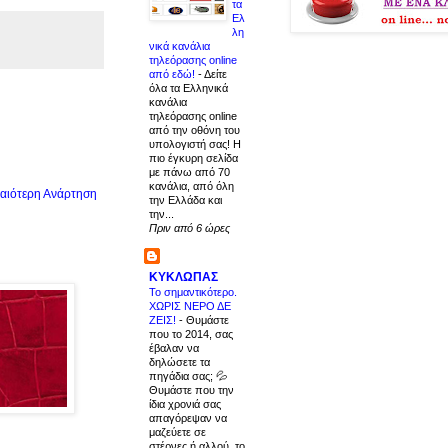
τα
Ελ
λη
νικά κανάλια
τηλεόρασης online
από εδώ!
-
Δείτε
όλα τα Ελληνικά
κανάλια
τηλεόρασης online
από την οθόνη του
υπολογιστή σας! Η
πιο έγκυρη σελίδα
με πάνω από 70
κανάλια, από όλη
αιότερη Ανάρτηση
την Ελλάδα και
την...
Πριν από 6 ώρες
ΚΥΚΛΩΠΑΣ
Το σημαντικότερο.
ΧΩΡΙΣ ΝΕΡΟ ΔΕ
ΖΕΙΣ!
-
Θυμάστε
που το 2014, σας
έβαλαν να
δηλώσετε τα
πηγάδια σας; 💦
Θυμάστε που την
ίδια χρονιά σας
απαγόρεψαν να
μαζεύετε σε
στέρνες ή αλλού, το