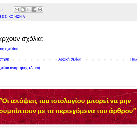
.μ.
ΣΕΙΣ
,
ΚΟΙΝΩΝΙΑ
άρχουν σχόλια:
ση σχολίου
ρτηση
Αρχική σελίδα
Παλ
χόλια ανάρτησης (Atom)