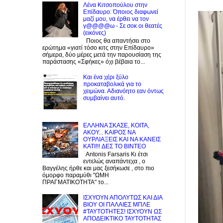
Λένα Κιτσοπούλου στην
Επίδαυρο: Όποιος διαφωνεί
μαζί μου, να έρθει να τον
γ@@@@ω - Σε σοκ οι θεατές
(εικόνες)
Ποιος θα απαντήσει στο
ερώτημα «γιατί τόσο κιτς στην Επίδαυρο»
σήμερα, δύο μέρες μετά την παρουσίαση της
παράστασης «Σφήκες» όχι βέβαια το...
Και ένα χέρι ξύλο
προκαταβολικά για το
χειμώνα. Αδιανόητο εαν όντως
συμβαίνει αυτό.
EΛΛΗΝΑ ΣΚΑΣΕ, ΚΟΙΤΑ,
ΑΚΟΥ... ΚΑΙΡΟΣ ΝΑ
ΟΥΡΛIAΞΕΙΣ ΚΑΙ ΝΑ ΚΑΝΕΙΣ
KATI!!! ΔΕΣ TO BINTEO
Antonis Farsaris Κι έτσι
εντελώς αναπάντεχα , ο
Βαγγέλης ήρθε και μας ξεσήκωσε , στο πιο
όμορφο παραμύθι "ΩΜΗ
ΠΡΑΓΜΑΤΙΚΟΤΗΤΑ" το...
ΙΣΧΥΟΥΝ ΑΠΟΛΥΤΩΣ ΚΑΙ ΔΙΑ
ΒΙΟΥ ΟΙ ΠΑΛΑΙΕΣ ΜΠΛΕ
#ΤΑΥΤΟΤΗΤΕΣ! ΙΣΧΥΟΥΝ ΩΣ
ΑΠΟΔΕΙΚΤΙΚΟ ΤΑΥΤΟΤΗΤΑΣ