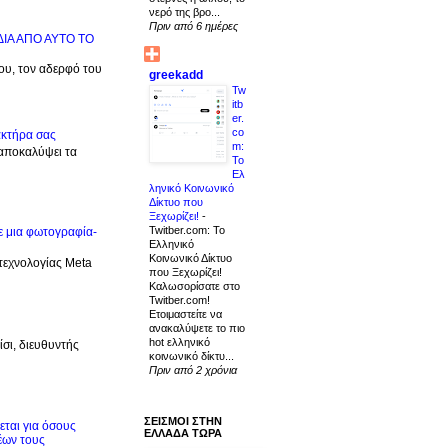
νερό της βρο...
Πριν από 6 ημέρες
ΙΔΙΑ ΑΠΟ ΑΥΤΟ ΤΟ
μου, τον αδερφό του
greekadd
Tw
itb
er.
co
ακτήρα σας
m:
 αποκαλύψει τα
Το
Ελ
ληνικό Κοινωνικό
Δίκτυο που
Ξεχωρίζει!
-
Twitber.com: Το
ε μια φωτογραφία-
Ελληνικό
Κοινωνικό Δίκτυο
 τεχνολογίας Meta
που Ξεχωρίζει!
Καλωσορίσατε στο
Twitber.com!
Ετοιμαστείτε να
ανακαλύψετε το πιο
hot ελληνικό
σι, διευθυντής
κοινωνικό δίκτυ...
Πριν από 2 χρόνια
ΣΕΙΣΜΟΙ ΣΤΗΝ
ται για όσους
ΕΛΛΑΔΑ ΤΩΡΑ
έων τους