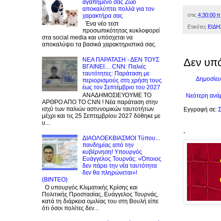
αγαπημένο σας Zώο
αποκαλύπτει πολλά για τον
στις
4:30:00 π
χαρακτήρα σας
Ένα νέο τεστ
Ετικέτες
ΕΙΔΗ
προσωπικότητας κυκλοφορεί
στα social media και υπόσχεται να
αποκαλύψει τα βασικά χαρακτηριστικά σας.
NEA ΠΑΡΑΤΑΣΗ - ΔΕΝ ΤΟΥΣ
Δεν υπ
ΒΓΑΙΝΕΙ.... CNN: Παλιές
ταυτότητες: Παράταση με
Δημοσίευ
περιορισμούς στη χρήση τους
έως τον Σεπτέμβριο του 2027
ΑΝΑΔΗΜΟΣΙΕΥΟΥΜΕ ΤΟ
Νεότερη ανά
ΑΡΘΡΟ ΑΠΟ ΤΟ CNN ! Νέα παράταση στην
ισχύ των παλιών αστυνομικών ταυτοτήτων
Εγγραφή σε:
Σ
μέχρι και τις 25 Σεπτεμβρίου 2027 δόθηκε με
υ...
.
ΔΙΑΟΛΟΕΚΒΙΑΣΜΟΙ Tύπου...
πανδημίας από την
κυβέρνηση! Υπουργός
Ευάγγελος Τουρνάς: «Όποιος
δεν πάρει την νέα ταυτότητα
δεν θα πληρώνεται»!
(BINTEO)
Ο υπουργός Κλιματικής Κρίσης και
Πολιτικής Προστασίας, Ευάγγελος Τουρνάς,
κατά τη διάρκεια ομιλίας του στη Βουλή είπε
ότι όσοι πολίτες δεν...