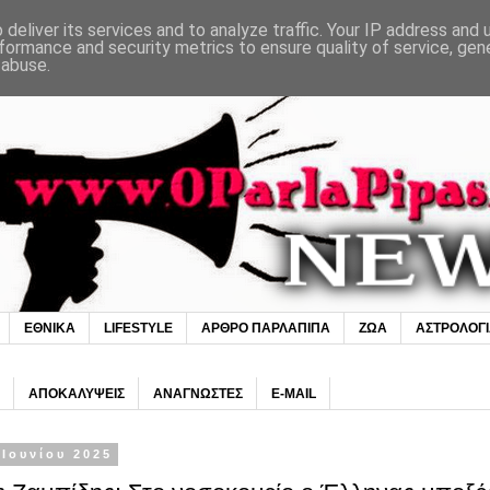
deliver its services and to analyze traffic. Your IP address and
formance and security metrics to ensure quality of service, ge
 abuse.
ΕΘΝΙΚΑ
LIFESTYLE
ΑΡΘΡΟ ΠΑΡΛΑΠΙΠΑ
ΖΩΑ
ΑΣΤΡΟΛΟΓ
ΑΠΟΚΑΛΥΨΕΙΣ
ΑΝΑΓΝΩΣΤΕΣ
E-MAIL
 Ιουνίου 2025