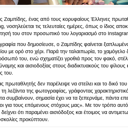
ς Ζαμπίδης, ένας από τους κορυφαίους Έλληνες πρωτα
ng, νοσηλεύεται τις τελευταίες ημέρες, όπως ο ίδιος απ
τησή του στον προσωπικό του λογαριασμό στο Instagra
γραφία που δημοσίευσε, ο Ζαμπίδης φαίνεται ξαπλωμένο
ου με ορό στο χέρι. Παρά την ταλαιπωρία, το χαμόγελο δ
ρόσωπό του, ενώ σχηματίζει γροθιά προς τον φακό, στέ
ναμης και αισιοδοξίας στους διαδικτυακούς του φίλους 
ς του.
ς πρωταθλητής δεν παρέλειψε να στείλει και το δικό το
 τη λεζάντα της φωτογραφίας, γράφοντας χαρακτηριστικά
α συμβαίνουν, σημασία έχει να τα ξεπερνάμε, πάντα επ
οι για τους επόμενους στόχους μας». Με τον τρόπο αυτό
δείχνει ότι παραμένει αισιόδοξος και έτοιμος να αντιμετω
υσκολίες προκύπτουν.