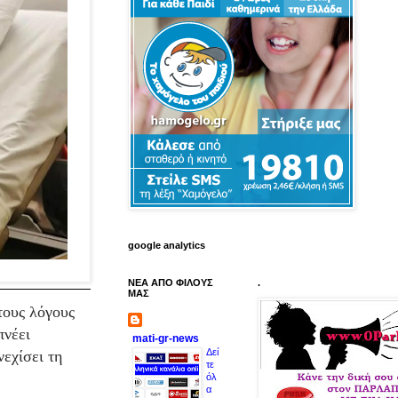
google analytics
ΝΕΑ ΑΠΟ ΦΙΛΟΥΣ
.
ΜΑΣ
τους λόγους
πνέει
mati-gr-news
Δεί
νεχίσει τη
τε
όλ
α