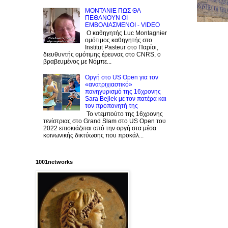
ΜΟΝΤΑΝΙΕ ΠΩΣ ΘΑ
ΠΕΘΑΝΟΥΝ ΟΙ
ΕΜΒΟΛΙΑΣΜΕΝΟΙ - VIDEO
Ο καθηγητής Luc Montagnier
ομότιμος καθηγητής στο
Institut Pasteur στο Παρίσι,
διευθυντής ομότιμης έρευνας στο CNRS, o
βραβευμένος με Νόμπε...
Οργή στο US Open για τον
«ανατριχιαστικό»
πανηγυρισμό της 16χρονης
Sara Bejlek με τον πατέρα και
τον προπονητή της
Το ντεμπούτο της 16χρονης
τενίστριας στο Grand Slam στο US Open του
2022 επισκιάζεται από την οργή στα μέσα
κοινωνικής δικτύωσης που προκάλ...
1001networks