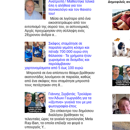
Ανατροπή ! Mαθεύτηκε τελικά
Δημοφιλείς α
όλη η αλήθεια για τον
ποινικολόγο και τον θανατο
του!
Μέσα σε λιγότερο από ένα
εικοσιτετράωρο από τον
εντοπισμό της σορού του, οι αστυνομικές
Αρχές προχώρησαν στη σύλληψη ενός
28χρονου άνδρα α...
Σκάφος σταμάτησε σε
παραλία γεμάτη κόσμο και
πέταξε 700.000 ευρώ στη
θάλασσα - Τα χρήματα ήταν
χωρισμένα σε δεσμίδες και
περιλάμβαναν
χαρτονομίσματα από 5 έως 100 ευρώ
Μπροστά σε ένα απίστευτο θέαμα βρέθηκαν
εκατοντάδες λουόμενοι σε παραλία, καθώς
από ένα σκάφος που σταμάτησε μπροστά
τους πετάχτηκαν στη θ...
Γιάννης Σερβετάς: Τρολάρει
τον Άδωνι Γεωργιάδη για τα
«έξυπνα» γυαλιά του με μια
φωτογραφία-έπος
Στο επίκεντρο του δημόσιου
διαλόγου βρέθηκαν τις
τελευταίες ώρες τα γυαλιά τεχνολογίας Meta
Ray-Ban, τα οποία επέλεξε να φορά ο
υπουργός Υ...