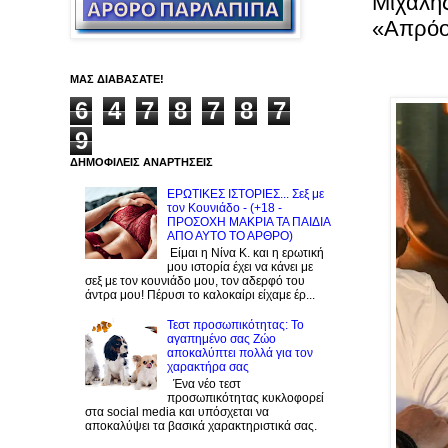
Μιχάλης
«Απρόο
ΜΑΣ ΔΙΑΒΑΣΑΤΕ!
6
4
7
8
7
8
7
9
ΔΗΜΟΦΙΛΕΙΣ ΑΝΑΡΤΗΣΕΙΣ
ΕΡΩΤΙΚΕΣ ΙΣΤΟΡΙΕΣ... Σεξ με
τον Kουνιάδο - (+18 -
ΠΡΟΣΟΧΗ ΜΑΚΡΙΑ ΤΑ ΠΑΙΔΙΑ
ΑΠΟ ΑΥΤΟ ΤΟ ΑΡΘΡΟ)
Είμαι η Νίνα Κ. και η ερωτική
μου ιστορία έχει να κάνει με
σεξ με τον κουνιάδο μου, τον αδερφό του
άντρα μου! Πέρυσι το καλοκαίρι είχαμε έρ...
Τεστ προσωπικότητας: Το
αγαπημένο σας Zώο
αποκαλύπτει πολλά για τον
χαρακτήρα σας
Ένα νέο τεστ
προσωπικότητας κυκλοφορεί
στα social media και υπόσχεται να
αποκαλύψει τα βασικά χαρακτηριστικά σας.