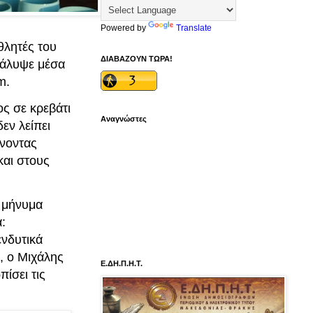
Powered by
Translate
θλητές του
ΔΙΑΒΑΖΟΥΝ ΤΩΡΑ!
οκάλυψε μέσα
m.
ς σε κρεβάτι
Αναγνώστες
εν λείπει
λνοντας
και στους
υ μήνυμα
:
ενδυτικά
, ο Μιχάλης
Ε.ΔΗ.Π.Η.Τ.
πίσει τις