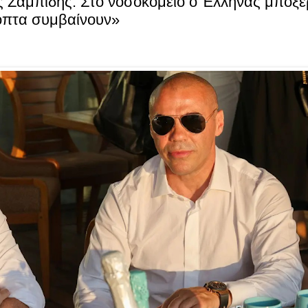
 Ζαμπίδης: Στο νοσοκομείο ο Έλληνας μποξέ
πτα συμβαίνουν»