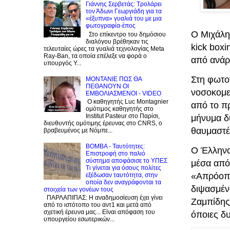
Γιάννης Σερβετάς: Τρολάρει
τον Άδωνι Γεωργιάδη για τα
«έξυπνα» γυαλιά του με μια
φωτογραφία-έπος
Ο Μιχάλη
Στο επίκεντρο του δημόσιου
διαλόγου βρέθηκαν τις
kick boxi
τελευταίες ώρες τα γυαλιά τεχνολογίας Meta
Ray-Ban, τα οποία επέλεξε να φορά ο
από ανάρ
υπουργός Υ...
Στη φωτο
ΜΟΝΤΑΝΙΕ ΠΩΣ ΘΑ
ΠΕΘΑΝΟΥΝ ΟΙ
νοσοκομεί
ΕΜΒΟΛΙΑΣΜΕΝΟΙ - VIDEO
Ο καθηγητής Luc Montagnier
από το π
ομότιμος καθηγητής στο
Institut Pasteur στο Παρίσι,
μήνυμα δύ
διευθυντής ομότιμης έρευνας στο CNRS, o
θαυμαστέ
βραβευμένος με Νόμπε...
BOMBA - Ταυτότητες:
Ο Έλληνα
Eπιστροφή στο παλιό
σύστημα αποφάσισε το ΥΠΕΣ
μέσα από
Τι γίνεται για όσους πολίτες
«Απρόοπτ
εξέδωσαν ταυτότητα, στην
οποία δεν αναγράφονται τα
διψασμέν
στοιχεία των γονέων τους
ΠΑΡΛΑΠΙΠΑΣ: Η αναδημοσίευση έχει γίνει
Ζαμπίδης 
από το ιστότοπο του αντ1 και μετά από
σχετική έρευνα μας... Είναι απόφαση του
όποιες δ
υπουργείου εσωτερικών...