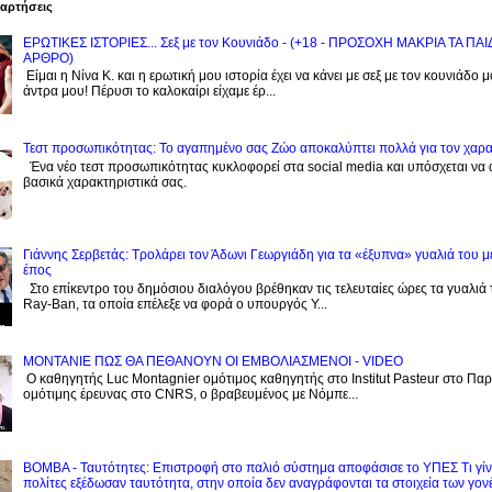
ναρτήσεις
ΕΡΩΤΙΚΕΣ ΙΣΤΟΡΙΕΣ... Σεξ με τον Kουνιάδο - (+18 - ΠΡΟΣΟΧΗ ΜΑΚΡΙΑ ΤΑ ΠΑ
ΑΡΘΡΟ)
Είμαι η Νίνα Κ. και η ερωτική μου ιστορία έχει να κάνει με σεξ με τον κουνιάδο 
άντρα μου! Πέρυσι το καλοκαίρι είχαμε έρ...
Τεστ προσωπικότητας: Το αγαπημένο σας Zώο αποκαλύπτει πολλά για τον χαρ
Ένα νέο τεστ προσωπικότητας κυκλοφορεί στα social media και υπόσχεται να
βασικά χαρακτηριστικά σας.
Γιάννης Σερβετάς: Τρολάρει τον Άδωνι Γεωργιάδη για τα «έξυπνα» γυαλιά του μ
έπος
Στο επίκεντρο του δημόσιου διαλόγου βρέθηκαν τις τελευταίες ώρες τα γυαλιά
Ray-Ban, τα οποία επέλεξε να φορά ο υπουργός Υ...
ΜΟΝΤΑΝΙΕ ΠΩΣ ΘΑ ΠΕΘΑΝΟΥΝ ΟΙ ΕΜΒΟΛΙΑΣΜΕΝΟΙ - VIDEO
Ο καθηγητής Luc Montagnier ομότιμος καθηγητής στο Institut Pasteur στο Παρί
ομότιμης έρευνας στο CNRS, o βραβευμένος με Νόμπε...
BOMBA - Ταυτότητες: Eπιστροφή στο παλιό σύστημα αποφάσισε το ΥΠΕΣ Τι γίνε
πολίτες εξέδωσαν ταυτότητα, στην οποία δεν αναγράφονται τα στοιχεία των γον