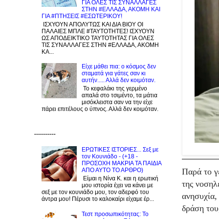
ΓΙΑ ΟΛΕΣ ΤΙΣ ΣΥΝΑΛΛΑΓΕΣ
ΣΤΗΝ #ΕΛΛΑΔΑ, ΑΚΟΜΗ ΚΑΙ
ΓΙΑ #ΠΤΗΣΕΙΣ #ΕΣΩΤΕΡΙΚΟΥ!
ΙΣΧΥΟΥΝ ΑΠΟΛΥΤΩΣ ΚΑΙ ΔΙΑ ΒΙΟΥ ΟΙ
ΠΑΛΑΙΕΣ ΜΠΛΕ #ΤΑΥΤΟΤΗΤΕΣ! ΙΣΧΥΟΥΝ
ΩΣ ΑΠΟΔΕΙΚΤΙΚΟ ΤΑΥΤΟΤΗΤΑΣ ΓΙΑ ΟΛΕΣ
ΤΙΣ ΣΥΝΑΛΛΑΓΕΣ ΣΤΗΝ #ΕΛΛΑΔΑ, ΑΚΟΜΗ
ΚΑ...
Είχε μάθει πια: ο κόσμος δεν
σταματά για γάτες σαν κι
αυτήν..... Αλλά δεν κοιμόταν.
Το κεφαλάκι της γερμένο
απαλά στο τσιμέντο, τα μάτια
μισόκλειστα σαν να την είχε
πάρει επιτέλους ο ύπνος. Αλλά δεν κοιμόταν.
-----------
ΕΡΩΤΙΚΕΣ ΙΣΤΟΡΙΕΣ... Σεξ με
τον Kουνιάδο - (+18 -
ΠΡΟΣΟΧΗ ΜΑΚΡΙΑ ΤΑ ΠΑΙΔΙΑ
Παρά το γ
ΑΠΟ ΑΥΤΟ ΤΟ ΑΡΘΡΟ)
Είμαι η Νίνα Κ. και η ερωτική
της νοσηλε
μου ιστορία έχει να κάνει με
σεξ με τον κουνιάδο μου, τον αδερφό του
ανησυχία,
άντρα μου! Πέρυσι το καλοκαίρι είχαμε έρ...
δράση του
Τεστ προσωπικότητας: Το