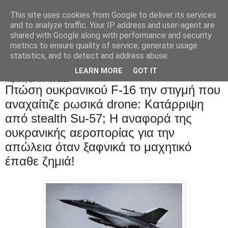
This site uses cookies from Google to deliver its services
and to analyze traffic. Your IP address and user-agent are
shared with Google along with performance and security
metrics to ensure quality of service, generate usage
statistics, and to detect and address abuse.
LEARN MORE
GOT IT
Κυριακή 29 Ιουνίου 2025
Πτώση ουκρανικού F-16 την στιγμή που
αναχαίτιζε ρωσικά drone: Κατάρριψη
από stealth Su-57; Η αναφορά της
ουκρανικής αεροπορίας για την
απώλεια όταν ξαφνικά το μαχητικό
έπαθε ζημιά!