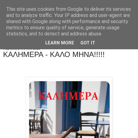
This site uses cookies from Google to deliver its services
and to analyze traffic. Your IP address and user-agent are
shared with Google along with performance and security
metrics to ensure quality of service, generate usage
statistics, and to detect and address abuse.
LEARN MORE
GOT IT
Κυριακή 1 Ιουνίου 2025
ΚΑΛΗΜΕΡΑ - KAΛΟ ΜΗΝΑ!!!!!