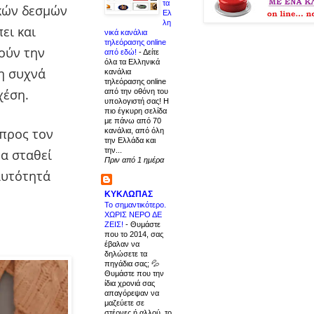
τα
ικών δεσμών
Ελ
λη
ει και
νικά κανάλια
τηλεόρασης online
ούν την
από εδώ!
-
Δείτε
όλα τα Ελληνικά
η συχνά
κανάλια
τηλεόρασης online
χέση.
από την οθόνη του
υπολογιστή σας! Η
πιο έγκυρη σελίδα
με πάνω από 70
 προς τον
κανάλια, από όλη
την Ελλάδα και
την...
να σταθεί
Πριν από 1 ημέρα
αυτότητά
ΚΥΚΛΩΠΑΣ
Το σημαντικότερο.
ΧΩΡΙΣ ΝΕΡΟ ΔΕ
ΖΕΙΣ!
-
Θυμάστε
που το 2014, σας
έβαλαν να
δηλώσετε τα
πηγάδια σας; 💦
Θυμάστε που την
ίδια χρονιά σας
απαγόρεψαν να
μαζεύετε σε
στέρνες ή αλλού, το