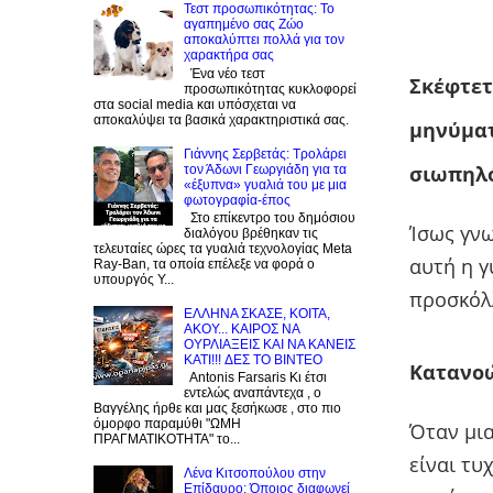
Τεστ προσωπικότητας: Το
αγαπημένο σας Zώο
αποκαλύπτει πολλά για τον
χαρακτήρα σας
Ένα νέο τεστ
Σκέφτετ
προσωπικότητας κυκλοφορεί
στα social media και υπόσχεται να
αποκαλύψει τα βασικά χαρακτηριστικά σας.
μηνύματ
Γιάννης Σερβετάς: Τρολάρει
σιωπηλό
τον Άδωνι Γεωργιάδη για τα
«έξυπνα» γυαλιά του με μια
φωτογραφία-έπος
Στο επίκεντρο του δημόσιου
Ίσως γνω
διαλόγου βρέθηκαν τις
τελευταίες ώρες τα γυαλιά τεχνολογίας Meta
αυτή η γ
Ray-Ban, τα οποία επέλεξε να φορά ο
υπουργός Υ...
προσκόλλ
EΛΛΗΝΑ ΣΚΑΣΕ, ΚΟΙΤΑ,
ΑΚΟΥ... ΚΑΙΡΟΣ ΝΑ
ΟΥΡΛIAΞΕΙΣ ΚΑΙ ΝΑ ΚΑΝΕΙΣ
KATI!!! ΔΕΣ TO BINTEO
Κατανοώ
Antonis Farsaris Κι έτσι
εντελώς αναπάντεχα , ο
Βαγγέλης ήρθε και μας ξεσήκωσε , στο πιο
όμορφο παραμύθι "ΩΜΗ
Όταν μια
ΠΡΑΓΜΑΤΙΚΟΤΗΤΑ" το...
είναι τυ
Λένα Κιτσοπούλου στην
Επίδαυρο: Όποιος διαφωνεί