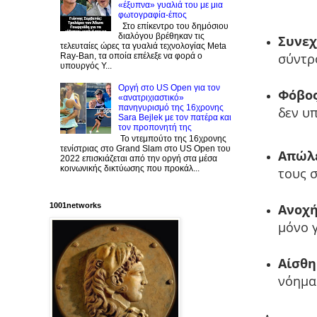
«έξυπνα» γυαλιά του με μια
φωτογραφία-έπος
Στο επίκεντρο του δημόσιου
διαλόγου βρέθηκαν τις
Συνεχ
τελευταίες ώρες τα γυαλιά τεχνολογίας Meta
σύντρ
Ray-Ban, τα οποία επέλεξε να φορά ο
υπουργός Υ...
Οργή στο US Open για τον
Φόβος
«ανατριχιαστικό»
πανηγυρισμό της 16χρονης
δεν υ
Sara Bejlek με τον πατέρα και
τον προπονητή της
Το ντεμπούτο της 16χρονης
τενίστριας στο Grand Slam στο US Open του
Απώλε
2022 επισκιάζεται από την οργή στα μέσα
κοινωνικής δικτύωσης που προκάλ...
τους σ
1001networks
Ανοχή
μόνο γ
Αίσθη
νόημα 