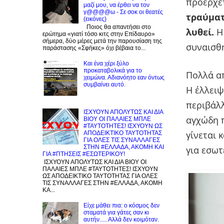
προέρχε
μαζί μου, να έρθει να τον
γ@@@@ω - Σε σοκ οι θεατές
τραύματ
(εικόνες)
Ποιος θα απαντήσει στο
λυθεί.
Η
ερώτημα «γιατί τόσο κιτς στην Επίδαυρο»
σήμερα, δύο μέρες μετά την παρουσίαση της
συναισθη
παράστασης «Σφήκες» όχι βέβαια το...
Και ένα χέρι ξύλο
προκαταβολικά για το
Πολλά α
χειμώνα. Αδιανόητο εαν όντως
συμβαίνει αυτό.
Η έλλειψ
περιβάλ
ΙΣΧΥΟΥΝ ΑΠΟΛΥΤΩΣ ΚΑΙ ΔΙΑ
αγχώδη π
ΒΙΟΥ ΟΙ ΠΑΛΑΙΕΣ ΜΠΛΕ
#ΤΑΥΤΟΤΗΤΕΣ! ΙΣΧΥΟΥΝ ΩΣ
γίνεται 
ΑΠΟΔΕΙΚΤΙΚΟ ΤΑΥΤΟΤΗΤΑΣ
ΓΙΑ ΟΛΕΣ ΤΙΣ ΣΥΝΑΛΛΑΓΕΣ
ΣΤΗΝ #ΕΛΛΑΔΑ, ΑΚΟΜΗ ΚΑΙ
για εσωτ
ΓΙΑ #ΠΤΗΣΕΙΣ #ΕΣΩΤΕΡΙΚΟΥ!
ΙΣΧΥΟΥΝ ΑΠΟΛΥΤΩΣ ΚΑΙ ΔΙΑ ΒΙΟΥ ΟΙ
ΠΑΛΑΙΕΣ ΜΠΛΕ #ΤΑΥΤΟΤΗΤΕΣ! ΙΣΧΥΟΥΝ
ΩΣ ΑΠΟΔΕΙΚΤΙΚΟ ΤΑΥΤΟΤΗΤΑΣ ΓΙΑ ΟΛΕΣ
ΤΙΣ ΣΥΝΑΛΛΑΓΕΣ ΣΤΗΝ #ΕΛΛΑΔΑ, ΑΚΟΜΗ
ΚΑ...
Είχε μάθει πια: ο κόσμος δεν
σταματά για γάτες σαν κι
αυτήν..... Αλλά δεν κοιμόταν.