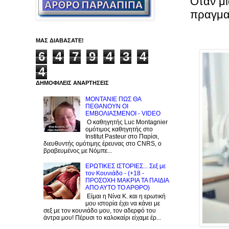
Όταν μι
πραγμα
ΜΑΣ ΔΙΑΒΑΣΑΤΕ!
6
4
7
9
4
3
4
4
ΔΗΜΟΦΙΛΕΙΣ ΑΝΑΡΤΗΣΕΙΣ
ΜΟΝΤΑΝΙΕ ΠΩΣ ΘΑ
ΠΕΘΑΝΟΥΝ ΟΙ
ΕΜΒΟΛΙΑΣΜΕΝΟΙ - VIDEO
Ο καθηγητής Luc Montagnier
ομότιμος καθηγητής στο
Institut Pasteur στο Παρίσι,
διευθυντής ομότιμης έρευνας στο CNRS, o
βραβευμένος με Νόμπε...
ΕΡΩΤΙΚΕΣ ΙΣΤΟΡΙΕΣ... Σεξ με
τον Kουνιάδο - (+18 -
ΠΡΟΣΟΧΗ ΜΑΚΡΙΑ ΤΑ ΠΑΙΔΙΑ
ΑΠΟ ΑΥΤΟ ΤΟ ΑΡΘΡΟ)
Είμαι η Νίνα Κ. και η ερωτική
μου ιστορία έχει να κάνει με
σεξ με τον κουνιάδο μου, τον αδερφό του
άντρα μου! Πέρυσι το καλοκαίρι είχαμε έρ...