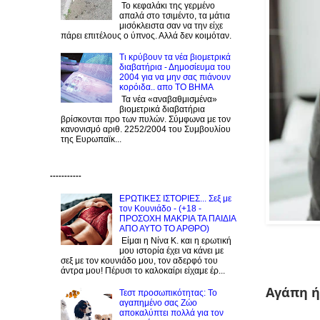
Το κεφαλάκι της γερμένο
απαλά στο τσιμέντο, τα μάτια
μισόκλειστα σαν να την είχε
πάρει επιτέλους ο ύπνος. Αλλά δεν κοιμόταν.
Τι κρύβουν τα νέα βιομετρικά
διαβατήρια - Δημοσίευμα του
2004 για να μην σας πιάνουν
κορόιδα.. απο ΤΟ ΒΗΜΑ
Τα νέα «αναβαθμισμένα»
βιομετρικά διαβατήρια
βρίσκονται προ των πυλών. Σύμφωνα με τον
κανονισμό αριθ. 2252/2004 του Συμβουλίου
της Ευρωπαϊκ...
-----------
ΕΡΩΤΙΚΕΣ ΙΣΤΟΡΙΕΣ... Σεξ με
τον Kουνιάδο - (+18 -
ΠΡΟΣΟΧΗ ΜΑΚΡΙΑ ΤΑ ΠΑΙΔΙΑ
ΑΠΟ ΑΥΤΟ ΤΟ ΑΡΘΡΟ)
Είμαι η Νίνα Κ. και η ερωτική
μου ιστορία έχει να κάνει με
σεξ με τον κουνιάδο μου, τον αδερφό του
άντρα μου! Πέρυσι το καλοκαίρι είχαμε έρ...
Αγάπη ή
Τεστ προσωπικότητας: Το
αγαπημένο σας Zώο
αποκαλύπτει πολλά για τον