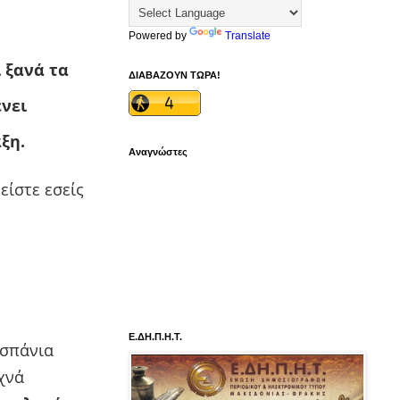
Powered by
Translate
 ξανά τα
ΔΙΑΒΑΖΟΥΝ ΤΩΡΑ!
νει
ξη.
Αναγνώστες
είστε εσείς
Ε.ΔΗ.Π.Η.Τ.
 σπάνια
χνά