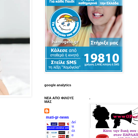
google analytics
ΝΕΑ ΑΠΟ ΦΙΛΟΥΣ
.
ΜΑΣ
mati-gr-news
Δεί
τε
όλ
α