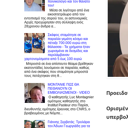
ποινικολόγο και τον θανατο
του!
Μέσα σε λιγότερο από ένα
εικοσιτετράωρο από τον
εντοπισμό της σορού του, οι αστυνομικές
Αρχές προχώρησαν στη σύλληψη ενός
28χρονου άνδρα α...
Σκάφος σταμάτησε σε
παραλία γεμάτη κόσμο και
πέταξε 700.000 ευρώ στη
θάλασσα - Τα χρήματα ήταν
χωρισμένα σε δεσμίδες και
περιλάμβαναν
χαρτονομίσματα από 5 έως 100 ευρώ
Μπροστά σε ένα απίστευτο θέαμα βρέθηκαν
εκατοντάδες λουόμενοι σε παραλία, καθώς
από ένα σκάφος που σταμάτησε μπροστά
τους πετάχτηκαν στη θ...
ΜΟΝΤΑΝΙΕ ΠΩΣ ΘΑ
ΠΕΘΑΝΟΥΝ ΟΙ
Προειδο
ΕΜΒΟΛΙΑΣΜΕΝΟΙ - VIDEO
Ο καθηγητής Luc Montagnier
ομότιμος καθηγητής στο
Institut Pasteur στο Παρίσι,
Ορισμέν
διευθυντής ομότιμης έρευνας στο CNRS, o
βραβευμένος με Νόμπε...
υπερβολ
Γιάννης Σερβετάς: Τρολάρει
τον Άδωνι Γεωργιάδη για τα