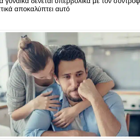
α γυναίκα δένεται υπερβολικά με τον σύντροφό
τικά αποκαλύπτει αuτό