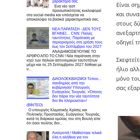
χαρακτήρα σας
Είναι ση
Ένα νέο τεστ
προσωπικότητας κυκλοφορεί
και συνα
στα social media και υπόσχεται να
αποκαλύψει τα βασικά χαρακτηριστικά σας.
στους δύ
NEA ΠΑΡΑΤΑΣΗ - ΔΕΝ ΤΟΥΣ
ανεξαρτη
ΒΓΑΙΝΕΙ.... CNN: Παλιές
ταυτότητες: Παράταση με
οδηγεί τ
περιορισμούς στη χρήση τους
έως τον Σεπτέμβριο του 2027
ΑΝΑΔΗΜΟΣΙΕΥΟΥΜΕ ΤΟ
ΑΡΘΡΟ ΑΠΟ ΤΟ CNN ! Νέα παράταση στην
Σκεφτείτ
ισχύ των παλιών αστυνομικών ταυτοτήτων
μέχρι και τις 25 Σεπτεμβρίου 2027 δόθηκε με
ήλιο αλλ
υ...
μόνο του
ΔΙΑΟΛΟΕΚΒΙΑΣΜΟΙ Tύπου...
πανδημίας από την
σας εξαρ
κυβέρνηση! Υπουργός
Ευάγγελος Τουρνάς: «Όποιος
δεν πάρει την νέα ταυτότητα
δεν θα πληρώνεται»!
(BINTEO)
Ο υπουργός Κλιματικής Κρίσης και
Πολιτικής Προστασίας, Ευάγγελος Τουρνάς,
κατά τη διάρκεια ομιλίας του στη Βουλή είπε
ότι όσοι πολίτες δεν...
Ανατροπή ! Mαθεύτηκε τελικά
όλη η αλήθεια για τον