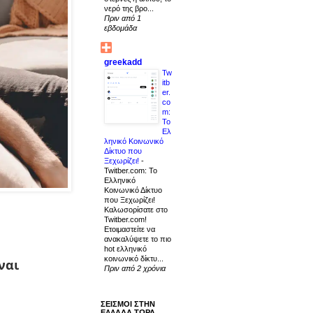
νερό της βρο...
Πριν από 1
εβδομάδα
greekadd
Tw
itb
er.
co
m:
Το
Ελ
ληνικό Κοινωνικό
Δίκτυο που
Ξεχωρίζει!
-
Twitber.com: Το
Ελληνικό
Κοινωνικό Δίκτυο
που Ξεχωρίζει!
Καλωσορίσατε στο
Twitber.com!
Ετοιμαστείτε να
ανακαλύψετε το πιο
hot ελληνικό
κοινωνικό δίκτυ...
ναι
Πριν από 2 χρόνια
ΣΕΙΣΜΟΙ ΣΤΗΝ
ΕΛΛΑΔΑ ΤΩΡΑ