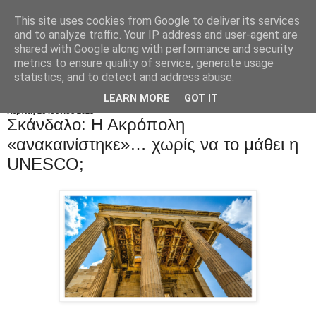
This site uses cookies from Google to deliver its services
and to analyze traffic. Your IP address and user-agent are
shared with Google along with performance and security
metrics to ensure quality of service, generate usage
statistics, and to detect and address abuse.
LEARN MORE
GOT IT
Πέμπτη 26 Ιουνίου 2025
Σκάνδαλο: Η Ακρόπολη
«ανακαινίστηκε»… χωρίς να το μάθει η
UNESCO;