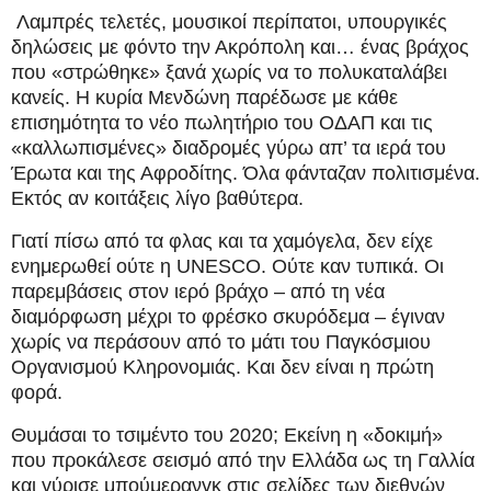
Λαμπρές τελετές, μουσικοί περίπατοι, υπουργικές
δηλώσεις με φόντο την Ακρόπολη και… ένας βράχος
που «στρώθηκε» ξανά χωρίς να το πολυκαταλάβει
κανείς.
H κυρία Μενδώνη παρέδωσε με κάθε
επισημότητα το νέο πωλητήριο του ΟΔΑΠ και τις
«καλλωπισμένες» διαδρομές γύρω απ’ τα ιερά του
Έρωτα και της Αφροδίτης. Όλα φάνταζαν πολιτισμένα.
Εκτός αν κοιτάξεις λίγο βαθύτερα.
Γιατί πίσω από τα φλας και τα χαμόγελα, δεν είχε
ενημερωθεί ούτε η UNESCO. Ούτε καν τυπικά. Οι
παρεμβάσεις στον ιερό βράχο – από τη νέα
διαμόρφωση μέχρι το φρέσκο σκυρόδεμα – έγιναν
χωρίς να περάσουν από το μάτι του Παγκόσμιου
Οργανισμού Κληρονομιάς. Και δεν είναι η πρώτη
φορά.
Θυμάσαι το τσιμέντο του 2020; Εκείνη η «δοκιμή»
που προκάλεσε σεισμό από την Ελλάδα ως τη Γαλλία
και γύρισε μπούμερανγκ στις σελίδες των διεθνών