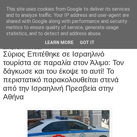
This site uses cookies from Google to deliver its services
and to analyze traffic. Your IP address and user-agent are
shared with Google along with performance and security
metrics to ensure quality of service, generate usage
statistics, and to detect and address abuse.
LEARN MORE
GOT IT
Δευτέρα 28 Ιουλίου 2025
Σύριος Eπιτέθηκε σε Ισραηλινό
τουρίστα σε παραλία στον Άλιμο: Τον
δάγκωσε και του έκοψε το αυτί! Το
περιστατικό παρακολουθείται στενά
από την Ισραηλινή Πρεσβεία στην
Αθήνα