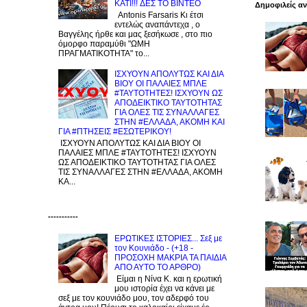
KATI!!! ΔΕΣ TO BINTEO
Δημοφιλείς α
Antonis Farsaris Κι έτσι
εντελώς αναπάντεχα , ο
Βαγγέλης ήρθε και μας ξεσήκωσε , στο πιο
όμορφο παραμύθι "ΩΜΗ
ΠΡΑΓΜΑΤΙΚΟΤΗΤΑ" το...
ΙΣΧΥΟΥΝ ΑΠΟΛΥΤΩΣ ΚΑΙ ΔΙΑ
ΒΙΟΥ ΟΙ ΠΑΛΑΙΕΣ ΜΠΛΕ
#ΤΑΥΤΟΤΗΤΕΣ! ΙΣΧΥΟΥΝ ΩΣ
ΑΠΟΔΕΙΚΤΙΚΟ ΤΑΥΤΟΤΗΤΑΣ
ΓΙΑ ΟΛΕΣ ΤΙΣ ΣΥΝΑΛΛΑΓΕΣ
ΣΤΗΝ #ΕΛΛΑΔΑ, ΑΚΟΜΗ ΚΑΙ
ΓΙΑ #ΠΤΗΣΕΙΣ #ΕΣΩΤΕΡΙΚΟΥ!
ΙΣΧΥΟΥΝ ΑΠΟΛΥΤΩΣ ΚΑΙ ΔΙΑ ΒΙΟΥ ΟΙ
ΠΑΛΑΙΕΣ ΜΠΛΕ #ΤΑΥΤΟΤΗΤΕΣ! ΙΣΧΥΟΥΝ
ΩΣ ΑΠΟΔΕΙΚΤΙΚΟ ΤΑΥΤΟΤΗΤΑΣ ΓΙΑ ΟΛΕΣ
ΤΙΣ ΣΥΝΑΛΛΑΓΕΣ ΣΤΗΝ #ΕΛΛΑΔΑ, ΑΚΟΜΗ
ΚΑ...
-----------
ΕΡΩΤΙΚΕΣ ΙΣΤΟΡΙΕΣ... Σεξ με
τον Kουνιάδο - (+18 -
ΠΡΟΣΟΧΗ ΜΑΚΡΙΑ ΤΑ ΠΑΙΔΙΑ
ΑΠΟ ΑΥΤΟ ΤΟ ΑΡΘΡΟ)
Είμαι η Νίνα Κ. και η ερωτική
μου ιστορία έχει να κάνει με
σεξ με τον κουνιάδο μου, τον αδερφό του