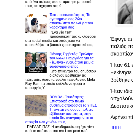
από ένα σκάφος που σταμάτησε μπροστά
τους πετάχτηκαν στη θ...
Τεστ προσωπικότητας: Το
αγαπημένο σας Zώο
αποκαλύπτει πολλά για τον
χαρακτήρα σας
Ένα νέο τεστ
προσωπικότητας κυκλοφορεί
Έφυγε απο
στα social media και υπόσχεται να
αποκαλύψει τα βασικά χαρακτηριστικά σας.
παλιός π
σκορπίζο
Γιάννης Σερβετάς: Τρολάρει
τον Άδωνι Γεωργιάδη για τα
«έξυπνα» γυαλιά του με μια
Ήταν 61 
φωτογραφία-έπος
Στο επίκεντρο του δημόσιου
Ξεκίνησε
διαλόγου βρέθηκαν τις
βρέθηκε 
τελευταίες ώρες τα γυαλιά τεχνολογίας Meta
Ray-Ban, τα οποία επέλεξε να φορά ο
υπουργός Υ...
Ήταν ιδι
BOMBA - Ταυτότητες:
ασχολούν
Eπιστροφή στο παλιό
Δεσποτικ
σύστημα αποφάσισε το ΥΠΕΣ
Τι γίνεται για όσους πολίτες
εξέδωσαν ταυτότητα, στην
Αφήνει πί
οποία δεν αναγράφονται τα
στοιχεία των γονέων τους
ΠΑΡΛΑΠΙΠΑΣ: Η αναδημοσίευση έχει γίνει
ΠΗΓΗ
από το ιστότοπο του αντ1 και μετά από