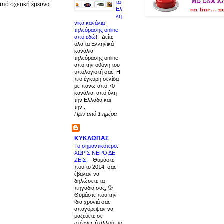
τα
από σχετική έρευνα
Ελ
λη
νικά κανάλια
τηλεόρασης online
από εδώ!
-
Δείτε
όλα τα Ελληνικά
κανάλια
τηλεόρασης online
από την οθόνη του
υπολογιστή σας! Η
πιο έγκυρη σελίδα
με πάνω από 70
κανάλια, από όλη
την Ελλάδα και
την...
Πριν από 1 ημέρα
ΚΥΚΛΩΠΑΣ
Το σημαντικότερο.
ΧΩΡΙΣ ΝΕΡΟ ΔΕ
ΖΕΙΣ!
-
Θυμάστε
που το 2014, σας
έβαλαν να
δηλώσετε τα
πηγάδια σας; 💦
Θυμάστε που την
ίδια χρονιά σας
απαγόρεψαν να
μαζεύετε σε
στέρνες ή αλλού, το