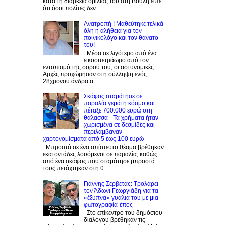
κατά τη διάρκεια ομιλίας του στη Βουλή είπε
ότι όσοι πολίτες δεν...
Ανατροπή ! Mαθεύτηκε τελικά
όλη η αλήθεια για τον
ποινικολόγο και τον θανατο
του!
Μέσα σε λιγότερο από ένα
εικοσιτετράωρο από τον
εντοπισμό της σορού του, οι αστυνομικές
Αρχές προχώρησαν στη σύλληψη ενός
28χρονου άνδρα α...
Σκάφος σταμάτησε σε
παραλία γεμάτη κόσμο και
πέταξε 700.000 ευρώ στη
θάλασσα - Τα χρήματα ήταν
χωρισμένα σε δεσμίδες και
περιλάμβαναν
χαρτονομίσματα από 5 έως 100 ευρώ
Μπροστά σε ένα απίστευτο θέαμα βρέθηκαν
εκατοντάδες λουόμενοι σε παραλία, καθώς
από ένα σκάφος που σταμάτησε μπροστά
τους πετάχτηκαν στη θ...
Γιάννης Σερβετάς: Τρολάρει
τον Άδωνι Γεωργιάδη για τα
«έξυπνα» γυαλιά του με μια
φωτογραφία-έπος
Στο επίκεντρο του δημόσιου
διαλόγου βρέθηκαν τις