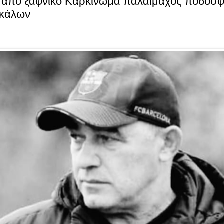
 από ξαφνικό Kαρκίνωμα παλαίμαχος ποδοσφ
ικάλων