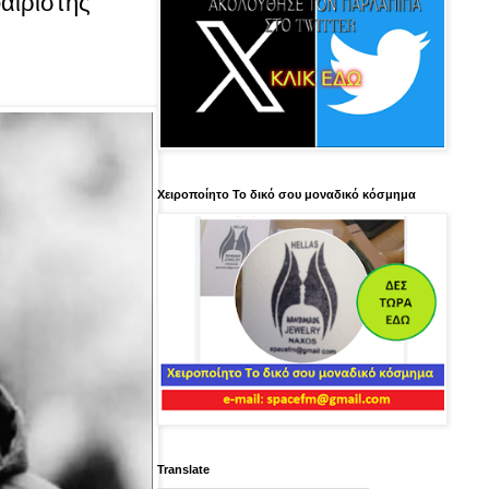
αιριστής
Χειροποίητο Το δικό σου μοναδικό κόσμημα
Translate