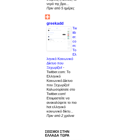
νερό της βρο...
Πριν από 5 ημέρες
greekadd
Tw
itb
er.
co
m:
Το
Ελ
ληνικό Κοινωνικό
Δίκτυο που
Ξεχωρίζει!
-
Twitber.com: Το
Ελληνικό
Κοινωνικό Δίκτυο
που Ξεχωρίζει!
Καλωσορίσατε στο
Twitber.com!
Ετοιμαστείτε να
ανακαλύψετε το πιο
hot ελληνικό
κοινωνικό δίκτυ...
Πριν από 2 χρόνια
ΣΕΙΣΜΟΙ ΣΤΗΝ
ΕΛΛΑΔΑ ΤΩΡΑ