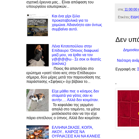
σχετική έρευνα μας... Είναι απόφαση του
υπουργείου εσωτερικών...
στις
11:00:00 
Και ένα χέρι ξύλο
Ετικέτες
ΕΙΔΗ
προκαταβολικά για το
χειμώνα. Αδιανόητο εαν όντως
συμβαίνει αυτό.
Δεν υπ
Λένα Κιτσοπούλου στην
Δημοσίευ
Επίδαυρο: Όποιος διαφωνεί
μαζί μου, να έρθει να τον
γ@@@@ω - Σε σοκ οι θεατές
Νεότερη ανά
(εικόνες)
Ποιος θα απαντήσει στο
Εγγραφή σε:
Σ
ερώτημα «γιατί τόσο κιτς στην Επίδαυρο»
σήμερα, δύο μέρες μετά την παρουσίαση της
παράστασης «Σφήκες» όχι βέβαια το...
.
Είχε μάθει πια: ο κόσμος δεν
σταματά για γάτες σαν κι
αυτήν..... Αλλά δεν κοιμόταν.
Το κεφαλάκι της γερμένο
απαλά στο τσιμέντο, τα μάτια
μισόκλειστα σαν να την είχε
πάρει επιτέλους ο ύπνος. Αλλά δεν κοιμόταν.
EΛΛΗΝΑ ΣΚΑΣΕ, ΚΟΙΤΑ,
ΑΚΟΥ... ΚΑΙΡΟΣ ΝΑ
ΟΥΡΛIAΞΕΙΣ ΚΑΙ ΝΑ ΚΑΝΕΙΣ