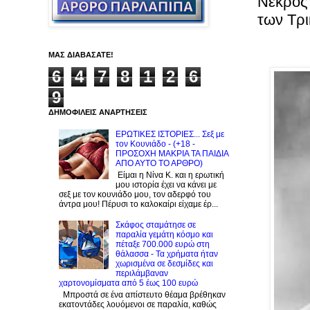
Νεκρός
των Τρ
ΜΑΣ ΔΙΑΒΑΣΑΤΕ!
6
4
7
8
1
2
6
9
ΔΗΜΟΦΙΛΕΙΣ ΑΝΑΡΤΗΣΕΙΣ
ΕΡΩΤΙΚΕΣ ΙΣΤΟΡΙΕΣ... Σεξ με
τον Kουνιάδο - (+18 -
ΠΡΟΣΟΧΗ ΜΑΚΡΙΑ ΤΑ ΠΑΙΔΙΑ
ΑΠΟ ΑΥΤΟ ΤΟ ΑΡΘΡΟ)
Είμαι η Νίνα Κ. και η ερωτική
μου ιστορία έχει να κάνει με
σεξ με τον κουνιάδο μου, τον αδερφό του
άντρα μου! Πέρυσι το καλοκαίρι είχαμε έρ...
Σκάφος σταμάτησε σε
παραλία γεμάτη κόσμο και
πέταξε 700.000 ευρώ στη
θάλασσα - Τα χρήματα ήταν
χωρισμένα σε δεσμίδες και
περιλάμβαναν
χαρτονομίσματα από 5 έως 100 ευρώ
Μπροστά σε ένα απίστευτο θέαμα βρέθηκαν
εκατοντάδες λουόμενοι σε παραλία, καθώς