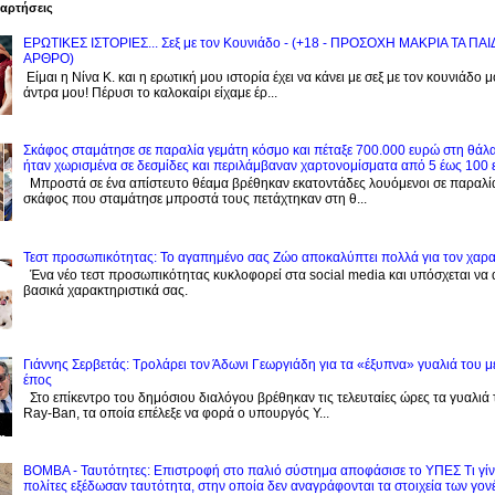
ναρτήσεις
ΕΡΩΤΙΚΕΣ ΙΣΤΟΡΙΕΣ... Σεξ με τον Kουνιάδο - (+18 - ΠΡΟΣΟΧΗ ΜΑΚΡΙΑ ΤΑ ΠΑ
ΑΡΘΡΟ)
Είμαι η Νίνα Κ. και η ερωτική μου ιστορία έχει να κάνει με σεξ με τον κουνιάδο 
άντρα μου! Πέρυσι το καλοκαίρι είχαμε έρ...
Σκάφος σταμάτησε σε παραλία γεμάτη κόσμο και πέταξε 700.000 ευρώ στη θάλ
ήταν χωρισμένα σε δεσμίδες και περιλάμβαναν χαρτονομίσματα από 5 έως 100
Μπροστά σε ένα απίστευτο θέαμα βρέθηκαν εκατοντάδες λουόμενοι σε παραλί
σκάφος που σταμάτησε μπροστά τους πετάχτηκαν στη θ...
Τεστ προσωπικότητας: Το αγαπημένο σας Zώο αποκαλύπτει πολλά για τον χαρ
Ένα νέο τεστ προσωπικότητας κυκλοφορεί στα social media και υπόσχεται να
βασικά χαρακτηριστικά σας.
Γιάννης Σερβετάς: Τρολάρει τον Άδωνι Γεωργιάδη για τα «έξυπνα» γυαλιά του μ
έπος
Στο επίκεντρο του δημόσιου διαλόγου βρέθηκαν τις τελευταίες ώρες τα γυαλιά
Ray-Ban, τα οποία επέλεξε να φορά ο υπουργός Υ...
BOMBA - Ταυτότητες: Eπιστροφή στο παλιό σύστημα αποφάσισε το ΥΠΕΣ Τι γίνε
πολίτες εξέδωσαν ταυτότητα, στην οποία δεν αναγράφονται τα στοιχεία των γον