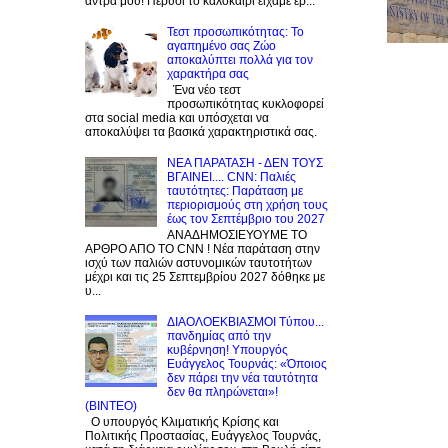
άντρα μου! Πέρυσι το καλοκαίρι είχαμε έρ...
Τεστ προσωπικότητας: Το
αγαπημένο σας Zώο
αποκαλύπτει πολλά για τον
χαρακτήρα σας
Ένα νέο τεστ
προσωπικότητας κυκλοφορεί
στα social media και υπόσχεται να
αποκαλύψει τα βασικά χαρακτηριστικά σας.
NEA ΠΑΡΑΤΑΣΗ - ΔΕΝ ΤΟΥΣ
ΒΓΑΙΝΕΙ.... CNN: Παλιές
ταυτότητες: Παράταση με
περιορισμούς στη χρήση τους
έως τον Σεπτέμβριο του 2027
ΑΝΑΔΗΜΟΣΙΕΥΟΥΜΕ ΤΟ
ΑΡΘΡΟ ΑΠΟ ΤΟ CNN ! Νέα παράταση στην
ισχύ των παλιών αστυνομικών ταυτοτήτων
μέχρι και τις 25 Σεπτεμβρίου 2027 δόθηκε με
υ...
ΔΙΑΟΛΟΕΚΒΙΑΣΜΟΙ Tύπου...
πανδημίας από την
κυβέρνηση! Υπουργός
Ευάγγελος Τουρνάς: «Όποιος
δεν πάρει την νέα ταυτότητα
δεν θα πληρώνεται»!
(BINTEO)
Ο υπουργός Κλιματικής Κρίσης και
Πολιτικής Προστασίας, Ευάγγελος Τουρνάς,