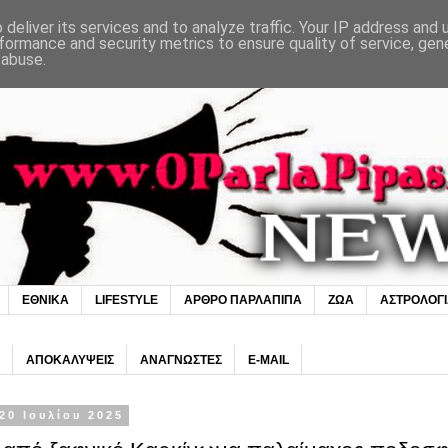
deliver its services and to analyze traffic. Your IP address and
formance and security metrics to ensure quality of service, ge
 abuse.
ΕΘΝΙΚΑ
LIFESTYLE
ΑΡΘΡΟ ΠΑΡΛΑΠΙΠΑ
ΖΩΑ
ΑΣΤΡΟΛΟΓ
ΑΠΟΚΑΛΥΨΕΙΣ
ΑΝΑΓΝΩΣΤΕΣ
E-MAIL
20 Ιουλίου 2025