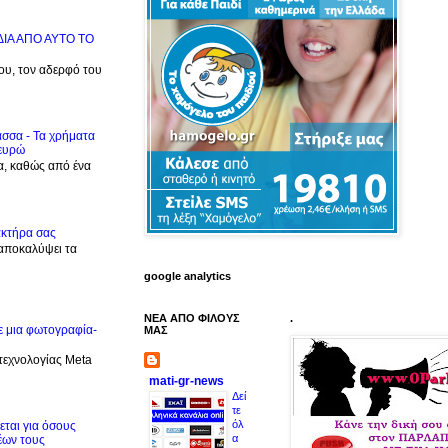
ΙΔΙΑ ΑΠΟ ΑΥΤΟ ΤΟ
μου, τον αδερφό του
ασσα - Τα χρήματα
 ευρώ
α, καθώς από ένα
ακτήρα σας
 αποκαλύψει τα
google analytics
ΝΕΑ ΑΠΟ ΦΙΛΟΥΣ
.
ε μια φωτογραφία-
ΜΑΣ
 τεχνολογίας Meta
mati-gr-news
Δεί
τε
όλ
ται για όσους
α
έων τους