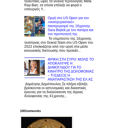
τελευταίες ώρες τα γυαλιά τεχνολογίας Meta
Ray-Ban, τα οποία επέλεξε να φορά ο
υπουργός Υ...
Οργή στο US Open για τον
«ανατριχιαστικό»
πανηγυρισμό της 16χρονης
Sara Bejlek με τον πατέρα και
τον προπονητή της
Το ντεμπούτο της 16χρονης
τενίστριας στο Grand Slam στο US Open του
2022 επισκιάζεται από την οργή στα μέσα
κοινωνικής δικτύωσης που προκάλ...
ΦΡΙΚΗ ΣΤΗ ΣΥΡΟ: ΜΟΛΙΣ TO
ΑΠΟΚΑΛΥΨΕ Η
ΔΗΜΟΓΛΙΔΟΥ ΓΙΑ ΤΟ
KINΗΤΡΟ ΤΗΣ ΔΟΛΟΦΟΝΙΑΣ
– ΤΙ ΕΔΕΙΞΕ Η
ΑΝΑΠΑΡΑΣΤΑΣΗ ΤΗΣ ΕΛ.ΑΣ.
Δημήτρης Δημόπουλος Σε πλήρη εξέλιξη
βρίσκονται οι αστυνομικές και δικαστικές
έρευνες για τη διαλεύκανση της άγριας
δολοφονίας της 41χρονης...
1001networks