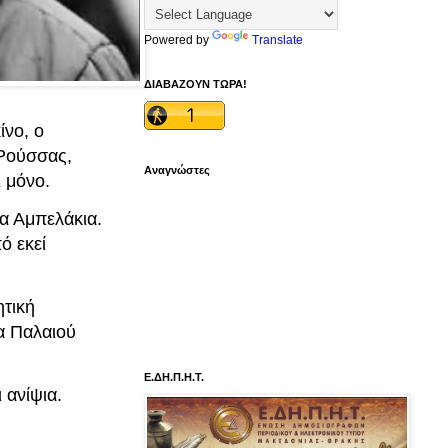
Powered by
Translate
ΔΙΑΒΑΖΟΥΝ ΤΩΡΑ!
ίνο, ο
 Ρούσσας,
Αναγνώστες
 μόνο.
α Αμπελάκια.
ό εκεί
ητική
α Παλαιού
Ε.ΔΗ.Π.Η.Τ.
 ανίψια.