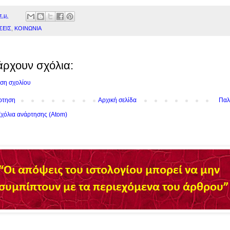
π.μ.
ΣΕΙΣ
,
ΚΟΙΝΩΝΙΑ
άρχουν σχόλια:
ση σχολίου
ρτηση
Αρχική σελίδα
Παλ
χόλια ανάρτησης (Atom)