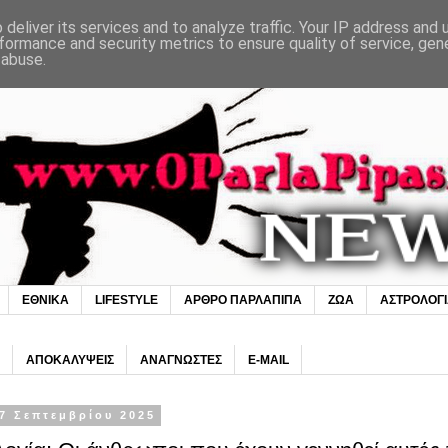
deliver its services and to analyze traffic. Your IP address and
formance and security metrics to ensure quality of service, ge
 abuse.
ΕΘΝΙΚΑ
LIFESTYLE
ΑΡΘΡΟ ΠΑΡΛΑΠΙΠΑ
ΖΩΑ
ΑΣΤΡΟΛΟΓ
ΑΠΟΚΑΛΥΨΕΙΣ
ΑΝΑΓΝΩΣΤΕΣ
E-MAIL
7 Σεπτεμβρίου 2025