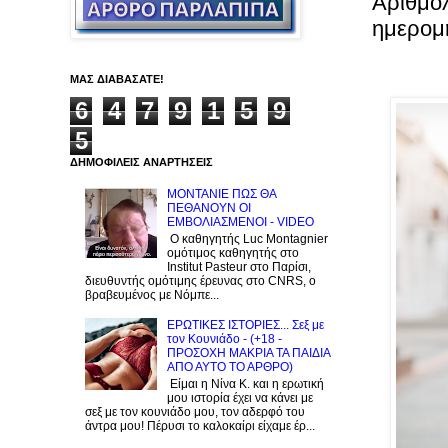
Αριθμολ
ημερομη
ΜΑΣ ΔΙΑΒΑΣΑΤΕ!
6
4
7
9
1
5
9
5
ΔΗΜΟΦΙΛΕΙΣ ΑΝΑΡΤΗΣΕΙΣ
ΜΟΝΤΑΝΙΕ ΠΩΣ ΘΑ
ΠΕΘΑΝΟΥΝ ΟΙ
ΕΜΒΟΛΙΑΣΜΕΝΟΙ - VIDEO
Ο καθηγητής Luc Montagnier
ομότιμος καθηγητής στο
Institut Pasteur στο Παρίσι,
διευθυντής ομότιμης έρευνας στο CNRS, o
βραβευμένος με Νόμπε...
ΕΡΩΤΙΚΕΣ ΙΣΤΟΡΙΕΣ... Σεξ με
τον Kουνιάδο - (+18 -
ΠΡΟΣΟΧΗ ΜΑΚΡΙΑ ΤΑ ΠΑΙΔΙΑ
ΑΠΟ ΑΥΤΟ ΤΟ ΑΡΘΡΟ)
Είμαι η Νίνα Κ. και η ερωτική
μου ιστορία έχει να κάνει με
σεξ με τον κουνιάδο μου, τον αδερφό του
άντρα μου! Πέρυσι το καλοκαίρι είχαμε έρ...