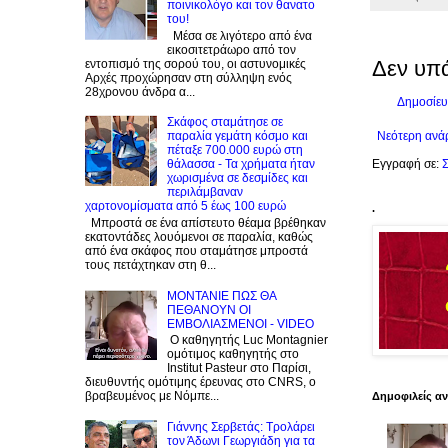
ποινικολόγο και τον θανατο
του!
Μέσα σε λιγότερο από ένα
εικοσιτετράωρο από τον
Δεν υπ
εντοπισμό της σορού του, οι αστυνομικές
Αρχές προχώρησαν στη σύλληψη ενός
28χρονου άνδρα α...
Δημοσίευ
Σκάφος σταμάτησε σε
Νεότερη ανά
παραλία γεμάτη κόσμο και
πέταξε 700.000 ευρώ στη
Εγγραφή σε:
Σ
θάλασσα - Τα χρήματα ήταν
χωρισμένα σε δεσμίδες και
περιλάμβαναν
χαρτονομίσματα από 5 έως 100 ευρώ
.
Μπροστά σε ένα απίστευτο θέαμα βρέθηκαν
εκατοντάδες λουόμενοι σε παραλία, καθώς
από ένα σκάφος που σταμάτησε μπροστά
τους πετάχτηκαν στη θ...
ΜΟΝΤΑΝΙΕ ΠΩΣ ΘΑ
ΠΕΘΑΝΟΥΝ ΟΙ
ΕΜΒΟΛΙΑΣΜΕΝΟΙ - VIDEO
Ο καθηγητής Luc Montagnier
ομότιμος καθηγητής στο
Institut Pasteur στο Παρίσι,
διευθυντής ομότιμης έρευνας στο CNRS, o
βραβευμένος με Νόμπε...
Δημοφιλείς α
Γιάννης Σερβετάς: Τρολάρει
τον Άδωνι Γεωργιάδη για τα