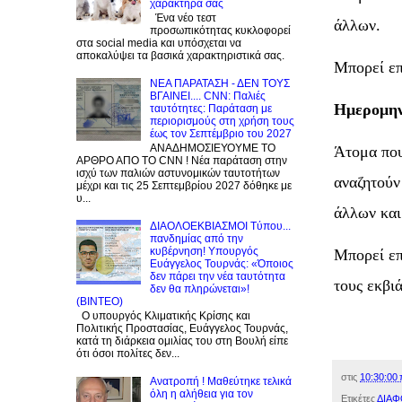
χαρακτήρα σας
Ένα νέο τεστ
άλλων.
προσωπικότητας κυκλοφορεί
στα social media και υπόσχεται να
αποκαλύψει τα βασικά χαρακτηριστικά σας.
Μπορεί επ
NEA ΠΑΡΑΤΑΣΗ - ΔΕΝ ΤΟΥΣ
ΒΓΑΙΝΕΙ.... CNN: Παλιές
Ημερομηνί
ταυτότητες: Παράταση με
περιορισμούς στη χρήση τους
έως τον Σεπτέμβριο του 2027
ΑΝΑΔΗΜΟΣΙΕΥΟΥΜΕ ΤΟ
Άτομα που
ΑΡΘΡΟ ΑΠΟ ΤΟ CNN ! Νέα παράταση στην
ισχύ των παλιών αστυνομικών ταυτοτήτων
αναζητούν
μέχρι και τις 25 Σεπτεμβρίου 2027 δόθηκε με
υ...
άλλων και
ΔΙΑΟΛΟΕΚΒΙΑΣΜΟΙ Tύπου...
πανδημίας από την
κυβέρνηση! Υπουργός
Μπορεί επ
Ευάγγελος Τουρνάς: «Όποιος
δεν πάρει την νέα ταυτότητα
τους εκβι
δεν θα πληρώνεται»!
(BINTEO)
Ο υπουργός Κλιματικής Κρίσης και
Πολιτικής Προστασίας, Ευάγγελος Τουρνάς,
κατά τη διάρκεια ομιλίας του στη Βουλή είπε
ότι όσοι πολίτες δεν...
στις
10:30:00 
Ανατροπή ! Mαθεύτηκε τελικά
όλη η αλήθεια για τον
Ετικέτες
ΔΙΑΦ