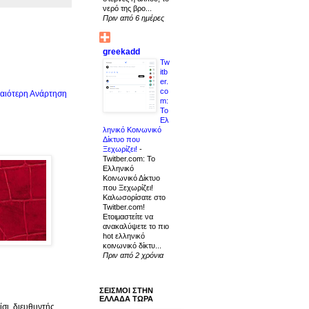
νερό της βρο...
Πριν από 6 ημέρες
greekadd
Tw
itb
er.
co
αιότερη Ανάρτηση
m:
Το
Ελ
ληνικό Κοινωνικό
Δίκτυο που
Ξεχωρίζει!
-
Twitber.com: Το
Ελληνικό
Κοινωνικό Δίκτυο
που Ξεχωρίζει!
Καλωσορίσατε στο
Twitber.com!
Ετοιμαστείτε να
ανακαλύψετε το πιο
hot ελληνικό
κοινωνικό δίκτυ...
Πριν από 2 χρόνια
ΣΕΙΣΜΟΙ ΣΤΗΝ
ΕΛΛΑΔΑ ΤΩΡΑ
σι, διευθυντής