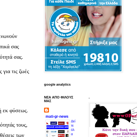
οινωνούν
πικά σας
ότητά σας.
 για τις ζωές
google analytics
ΝΕΑ ΑΠΟ ΦΙΛΟΥΣ
.
ΜΑΣ
ή εκ φύσεως.
mati-gr-news
Δεί
ότητάς τους,
τε
όλ
α
οθέσεις των