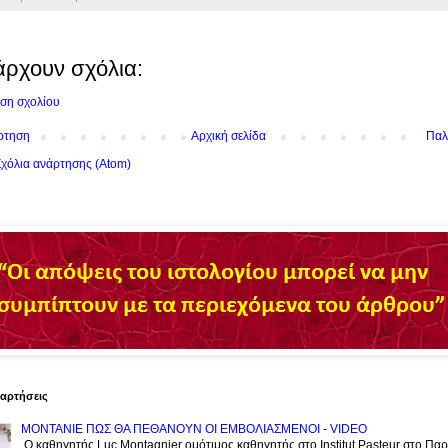
άρχουν σχόλια:
ση σχολίου
ρτηση
Αρχική σελίδα
Παλ
χόλια ανάρτησης (Atom)
ναρτήσεις
ΜΟΝΤΑΝΙΕ ΠΩΣ ΘΑ ΠΕΘΑΝΟΥΝ ΟΙ ΕΜΒΟΛΙΑΣΜΕΝΟΙ - VIDEO
Ο καθηγητής Luc Montagnier ομότιμος καθηγητής στο Institut Pasteur στο Παρί