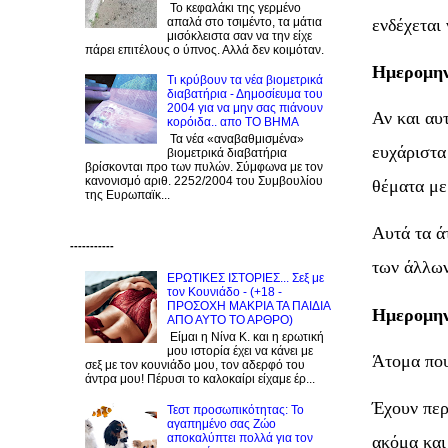
Το κεφαλάκι της γερμένο
απαλά στο τσιμέντο, τα μάτια
ενδέχεται
μισόκλειστα σαν να την είχε
πάρει επιτέλους ο ύπνος. Αλλά δεν κοιμόταν.
Ημερομην
Τι κρύβουν τα νέα βιομετρικά
διαβατήρια - Δημοσίευμα του
2004 για να μην σας πιάνουν
Αν και αυ
κορόιδα.. απο ΤΟ ΒΗΜΑ
Τα νέα «αναβαθμισμένα»
ευχάριστα
βιομετρικά διαβατήρια
βρίσκονται προ των πυλών. Σύμφωνα με τον
κανονισμό αριθ. 2252/2004 του Συμβουλίου
θέματα με
της Ευρωπαϊκ...
Αυτά τα ά
-----------
των άλλων
ΕΡΩΤΙΚΕΣ ΙΣΤΟΡΙΕΣ... Σεξ με
τον Kουνιάδο - (+18 -
ΠΡΟΣΟΧΗ ΜΑΚΡΙΑ ΤΑ ΠΑΙΔΙΑ
Ημερομηνί
ΑΠΟ ΑΥΤΟ ΤΟ ΑΡΘΡΟ)
Είμαι η Νίνα Κ. και η ερωτική
μου ιστορία έχει να κάνει με
Άτομα που
σεξ με τον κουνιάδο μου, τον αδερφό του
άντρα μου! Πέρυσι το καλοκαίρι είχαμε έρ...
Έχουν περ
Τεστ προσωπικότητας: Το
αγαπημένο σας Zώο
αποκαλύπτει πολλά για τον
ακόμα και