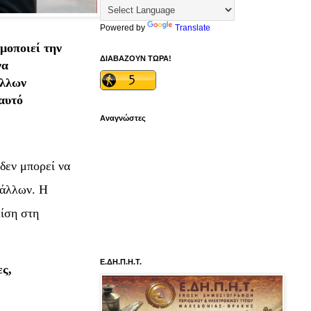
Powered by
Translate
μοποιεί την
ΔΙΑΒΑΖΟΥΝ ΤΩΡΑ!
να
άλλων
αυτό
Αναγνώστες
 δεν μπορεί να
 άλλων. Η
λίση στη
Ε.ΔΗ.Π.Η.Τ.
ες,