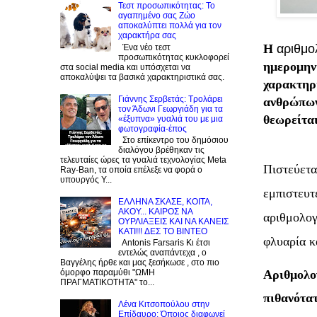
Τεστ προσωπικότητας: Το
αγαπημένο σας Zώο
αποκαλύπτει πολλά για τον
χαρακτήρα σας
Η
αριθμο
Ένα νέο τεστ
προσωπικότητας κυκλοφορεί
ημερομηνί
στα social media και υπόσχεται να
αποκαλύψει τα βασικά χαρακτηριστικά σας.
χαρακτηρι
Γιάννης Σερβετάς: Τρολάρει
ανθρώπων,
τον Άδωνι Γεωργιάδη για τα
θεωρείτα
«έξυπνα» γυαλιά του με μια
φωτογραφία-έπος
Στο επίκεντρο του δημόσιου
διαλόγου βρέθηκαν τις
τελευταίες ώρες τα γυαλιά τεχνολογίας Meta
Πιστεύετα
Ray-Ban, τα οποία επέλεξε να φορά ο
υπουργός Υ...
εμπιστευτ
EΛΛΗΝΑ ΣΚΑΣΕ, ΚΟΙΤΑ,
ΑΚΟΥ... ΚΑΙΡΟΣ ΝΑ
αριθμολογ
ΟΥΡΛIAΞΕΙΣ ΚΑΙ ΝΑ ΚΑΝΕΙΣ
KATI!!! ΔΕΣ TO BINTEO
φλυαρία κ
Antonis Farsaris Κι έτσι
εντελώς αναπάντεχα , ο
Βαγγέλης ήρθε και μας ξεσήκωσε , στο πιο
Αριθμολογ
όμορφο παραμύθι "ΩΜΗ
ΠΡΑΓΜΑΤΙΚΟΤΗΤΑ" το...
πιθανότατ
Λένα Κιτσοπούλου στην
Επίδαυρο: Όποιος διαφωνεί