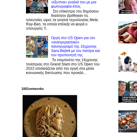
«έξυπνα» γυαλιά του με μια
φωτογραφία-έπος
Στο επίκεντρο του δημόσιου
διαλόγου βρέθηκαν τις
τελευταίες ώρες τα γυαλιά τεχνολογίας Meta
Ray-Ban, τα οποία επέλεξε να φορά ο
υπουργός Υ...
Οργή στο US Open για τον
«ανατριχιαστικό»
πανηγυρισμό της 16χρονης
Sara Bejlek με τον πατέρα και
τον προπονητή της
Το ντεμπούτο της 16χρονης
τενίστριας στο Grand Slam στο US Open του
2022 επισκιάζεται από την οργή στα μέσα
κοινωνικής δικτύωσης που προκάλ...
1001networks