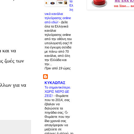
τα
Ελ
λη
νικά κανάλια
τηλεόρασης online
από εδώ!
-
Δείτε
όλα τα Ελληνικά
κανάλια
τηλεόρασης online
από την οθόνη του
υπολογιστή σας! Η
πιο έγκυρη σελίδα
 και να
με πάνω από 70
κανάλια, από όλη
ις ζωές των
την Ελλάδα και
την...
Πριν από 19 ώρες
ΚΥΚΛΩΠΑΣ
λλων για να
Το σημαντικότερο.
ΧΩΡΙΣ ΝΕΡΟ ΔΕ
ΖΕΙΣ!
-
Θυμάστε
που το 2014, σας
έβαλαν να
δηλώσετε τα
πηγάδια σας; 💦
Θυμάστε που την
ίδια χρονιά σας
απαγόρεψαν να
μαζεύετε σε
στέρνες ή αλλού, το