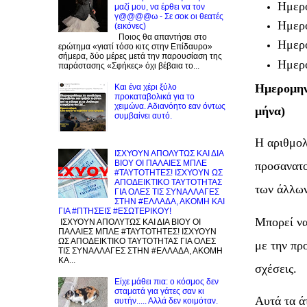
Ημερο
μαζί μου, να έρθει να τον
γ@@@@ω - Σε σοκ οι θεατές
Ημερο
(εικόνες)
Ποιος θα απαντήσει στο
Ημερο
ερώτημα «γιατί τόσο κιτς στην Επίδαυρο»
σήμερα, δύο μέρες μετά την παρουσίαση της
Ημερο
παράστασης «Σφήκες» όχι βέβαια το...
Ημερομηνί
Και ένα χέρι ξύλο
προκαταβολικά για το
χειμώνα. Αδιανόητο εαν όντως
μήνα)
συμβαίνει αυτό.
Η αριθμολ
ΙΣΧΥΟΥΝ ΑΠΟΛΥΤΩΣ ΚΑΙ ΔΙΑ
ΒΙΟΥ ΟΙ ΠΑΛΑΙΕΣ ΜΠΛΕ
προσανατο
#ΤΑΥΤΟΤΗΤΕΣ! ΙΣΧΥΟΥΝ ΩΣ
ΑΠΟΔΕΙΚΤΙΚΟ ΤΑΥΤΟΤΗΤΑΣ
των άλλων
ΓΙΑ ΟΛΕΣ ΤΙΣ ΣΥΝΑΛΛΑΓΕΣ
ΣΤΗΝ #ΕΛΛΑΔΑ, ΑΚΟΜΗ ΚΑΙ
ΓΙΑ #ΠΤΗΣΕΙΣ #ΕΣΩΤΕΡΙΚΟΥ!
Μπορεί να
ΙΣΧΥΟΥΝ ΑΠΟΛΥΤΩΣ ΚΑΙ ΔΙΑ ΒΙΟΥ ΟΙ
ΠΑΛΑΙΕΣ ΜΠΛΕ #ΤΑΥΤΟΤΗΤΕΣ! ΙΣΧΥΟΥΝ
ΩΣ ΑΠΟΔΕΙΚΤΙΚΟ ΤΑΥΤΟΤΗΤΑΣ ΓΙΑ ΟΛΕΣ
με την πρ
ΤΙΣ ΣΥΝΑΛΛΑΓΕΣ ΣΤΗΝ #ΕΛΛΑΔΑ, ΑΚΟΜΗ
ΚΑ...
σχέσεις.
Είχε μάθει πια: ο κόσμος δεν
σταματά για γάτες σαν κι
Αυτά τα ά
αυτήν..... Αλλά δεν κοιμόταν.