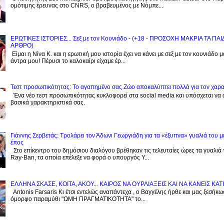
ομότιμης έρευνας στο CNRS, o βραβευμένος με Νόμπε...
ΕΡΩΤΙΚΕΣ ΙΣΤΟΡΙΕΣ... Σεξ με τον Kουνιάδο - (+18 - ΠΡΟΣΟΧΗ ΜΑΚΡΙΑ ΤΑ ΠΑ
ΑΡΘΡΟ)
Είμαι η Νίνα Κ. και η ερωτική μου ιστορία έχει να κάνει με σεξ με τον κουνιάδο 
άντρα μου! Πέρυσι το καλοκαίρι είχαμε έρ...
Τεστ προσωπικότητας: Το αγαπημένο σας Zώο αποκαλύπτει πολλά για τον χαρ
Ένα νέο τεστ προσωπικότητας κυκλοφορεί στα social media και υπόσχεται να
βασικά χαρακτηριστικά σας.
Γιάννης Σερβετάς: Τρολάρει τον Άδωνι Γεωργιάδη για τα «έξυπνα» γυαλιά του μ
έπος
Στο επίκεντρο του δημόσιου διαλόγου βρέθηκαν τις τελευταίες ώρες τα γυαλιά
Ray-Ban, τα οποία επέλεξε να φορά ο υπουργός Υ...
EΛΛΗΝΑ ΣΚΑΣΕ, ΚΟΙΤΑ, ΑΚΟΥ... ΚΑΙΡΟΣ ΝΑ ΟΥΡΛIAΞΕΙΣ ΚΑΙ ΝΑ ΚΑΝΕΙΣ KATI
Antonis Farsaris Κι έτσι εντελώς αναπάντεχα , ο Βαγγέλης ήρθε και μας ξεσήκωσ
όμορφο παραμύθι "ΩΜΗ ΠΡΑΓΜΑΤΙΚΟΤΗΤΑ" το...