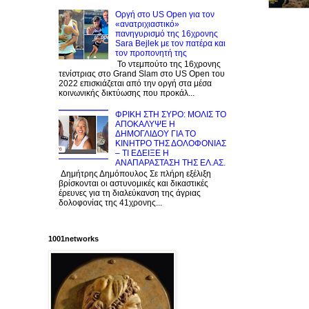
Οργή στο US Open για τον
«ανατριχιαστικό»
πανηγυρισμό της 16χρονης
Sara Bejlek με τον πατέρα και
τον προπονητή της
Το ντεμπούτο της 16χρονης
τενίστριας στο Grand Slam στο US Open του
2022 επισκιάζεται από την οργή στα μέσα
κοινωνικής δικτύωσης που προκάλ...
ΦΡΙΚΗ ΣΤΗ ΣΥΡΟ: ΜΟΛΙΣ TO
ΑΠΟΚΑΛΥΨΕ Η
ΔΗΜΟΓΛΙΔΟΥ ΓΙΑ ΤΟ
KINΗΤΡΟ ΤΗΣ ΔΟΛΟΦΟΝΙΑΣ
– ΤΙ ΕΔΕΙΞΕ Η
ΑΝΑΠΑΡΑΣΤΑΣΗ ΤΗΣ ΕΛ.ΑΣ.
Δημήτρης Δημόπουλος Σε πλήρη εξέλιξη
βρίσκονται οι αστυνομικές και δικαστικές
έρευνες για τη διαλεύκανση της άγριας
δολοφονίας της 41χρονης...
1001networks