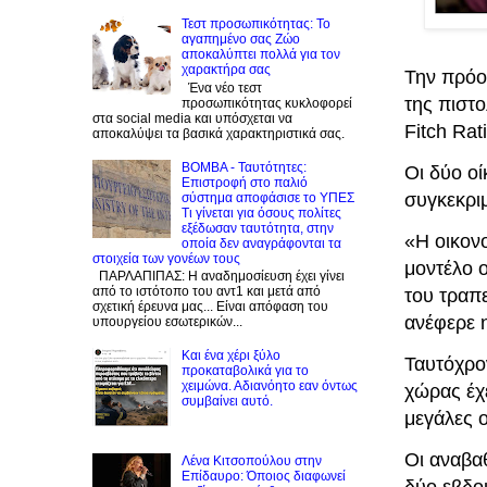
Τεστ προσωπικότητας: Το
αγαπημένο σας Zώο
αποκαλύπτει πολλά για τον
χαρακτήρα σας
Την πρόο
Ένα νέο τεστ
της πιστο
προσωπικότητας κυκλοφορεί
στα social media και υπόσχεται να
Fitch Rat
αποκαλύψει τα βασικά χαρακτηριστικά σας.
BOMBA - Ταυτότητες:
Οι δύο οί
Eπιστροφή στο παλιό
συγκεκρι
σύστημα αποφάσισε το ΥΠΕΣ
Τι γίνεται για όσους πολίτες
εξέδωσαν ταυτότητα, στην
«Η οικονο
οποία δεν αναγράφονται τα
στοιχεία των γονέων τους
μοντέλο ο
ΠΑΡΛΑΠΙΠΑΣ: Η αναδημοσίευση έχει γίνει
από το ιστότοπο του αντ1 και μετά από
του τραπε
σχετική έρευνα μας... Είναι απόφαση του
ανέφερε 
υπουργείου εσωτερικών...
Και ένα χέρι ξύλο
Ταυτόχρο
προκαταβολικά για το
χειμώνα. Αδιανόητο εαν όντως
χώρας έχε
συμβαίνει αυτό.
μεγάλες 
Οι αναβα
Λένα Κιτσοπούλου στην
Επίδαυρο: Όποιος διαφωνεί