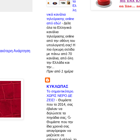
τα
Ελ
λη
νικά κανάλια
τηλεόρασης online
από εδώ!
-
Δείτε
όλα τα Ελληνικά
κανάλια
τηλεόρασης online
από την οθόνη του
υπολογιστή σας! Η
πιο έγκυρη σελίδα
αιότερη Ανάρτηση
με πάνω από 70
κανάλια, από όλη
την Ελλάδα και
την...
Πριν από 1 ημέρα
ΚΥΚΛΩΠΑΣ
Το σημαντικότερο.
ΧΩΡΙΣ ΝΕΡΟ ΔΕ
ΖΕΙΣ!
-
Θυμάστε
που το 2014, σας
έβαλαν να
δηλώσετε τα
πηγάδια σας; 💦
Θυμάστε που την
ίδια χρονιά σας
απαγόρεψαν να
μαζεύετε σε
στέρνες ή αλλού, το