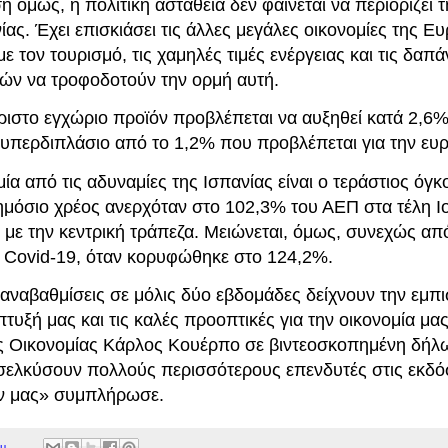
 όμως, η πολιτική αστάθεια δεν φαίνεται να περιορίζει 
ίας. Έχει επισκιάσει τις άλλες μεγάλες οικονομίες της 
με τον τουρισμό, τις χαμηλές τιμές ενέργειας και τις δαπ
ιών να τροφοδοτούν την ορμή αυτή.
ριστο εγχώριο προϊόν προβλέπεται να αυξηθεί κατά 2,6%
υπερδιπλάσιο από το 1,2% που προβλέπεται για την ευ
ία από τις αδυναμίες της Ισπανίας είναι ο τεράστιος όγ
δημόσιο χρέος ανερχόταν στο 102,3% του ΑΕΠ στα τέλη Ι
με την κεντρική τράπεζα. Μειώνεται, όμως, συνεχώς απ
 Covid-19, όταν κορυφώθηκε στο 124,2%.
 αναβαθμίσεις σε μόλις δύο εβδομάδες δείχνουν την εμπ
τυξή μας και τις καλές προοπτικές για την οικονομία μ
 Οικονομίας Κάρλος Κουέρπο σε βιντεοσκοπημένη δήλ
ελκύσουν πολλούς περισσότερους επενδυτές στις εκδό
ν μας» συμπλήρωσε.
μ.