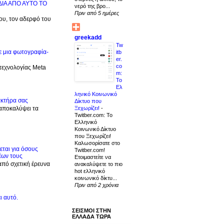
ΙΔΙΑ ΑΠΟ ΑΥΤΟ ΤΟ
νερό της βρο...
Πριν από 5 ημέρες
μου, τον αδερφό του
greekadd
Tw
ε μια φωτογραφία-
itb
er.
co
 τεχνολογίας Meta
m:
Το
Ελ
ληνικό Κοινωνικό
ακτήρα σας
Δίκτυο που
Ξεχωρίζει!
-
 αποκαλύψει τα
Twitber.com: Το
Ελληνικό
Κοινωνικό Δίκτυο
που Ξεχωρίζει!
Καλωσορίσατε στο
ται για όσους
Twitber.com!
έων τους
Ετοιμαστείτε να
από σχετική έρευνα
ανακαλύψετε το πιο
hot ελληνικό
κοινωνικό δίκτυ...
Πριν από 2 χρόνια
ι αυτό.
ΣΕΙΣΜΟΙ ΣΤΗΝ
ΕΛΛΑΔΑ ΤΩΡΑ