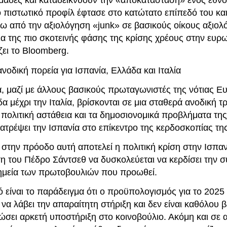
μάδες και καταδεικνύουν την «αποκατάσταση» ενός έθνο
 πιστωτικό προφίλ έφτασε στο κατώτατο επίπεδό του και
ω από την αξιολόγηση «junk» σε βασικούς οίκους αξιολ
εια της πιο σκοτεινής φάσης της κρίσης χρέους στην ευ
ζει το Bloomberg.
νοδική πορεία για Ισπανία, Ελλάδα και Ιταλία
α, μαζί με άλλους βασικούς πρωταγωνιστές της νότιας 
α μέχρι την Ιταλία, βρίσκονται σε μια σταθερά ανοδική τρ
 πολιτική αστάθεια και τα δημοσιονομικά προβλήματα της
ατρέψει την Ισπανία στο επίκεντρο της κερδοσκοπίας τη
στην πρόοδο αυτή αποτελεί η πολιτική κρίση στην Ισπαν
η του Πέδρο Σάντσεθ να δυσκολεύεται να κερδίσει την σ
ημεία των πρωτοβουλιών που προωθεί.
ό είναι το παράδειγμα ότι ο προϋπολογισμός για το 2025
να λάβει την απαραίτητη στήριξη και δεν είναι καθόλου β
ώσει αρκετή υποστήριξη στο κοινοβούλιο. Ακόμη και σε 