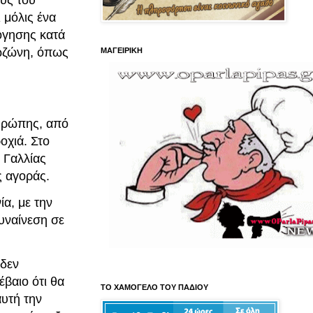
υς του
 μόλις ένα
όγησης κατά
ρωζώνη, όπως
ΜΑΓΕΙΡΙΚΗ
Ευρώπης, από
οχιά. Στο
 Γαλλίας
ς αγοράς.
ία, με την
υναίνεση σε
 δεν
έβαιο ότι θα
ΤΟ ΧΑΜΟΓΕΛΟ ΤΟΥ ΠΑΔΙΟΥ
αυτή την