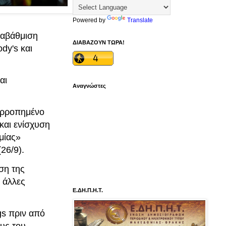
Powered by
Translate
ναβάθμιση
ΔΙΑΒΑΖΟΥΝ ΤΩΡΑ!
ody's και
αι
Αναγνώστες
σορροπημένο
και ενίσχυση
μίας»
26/9).
ση της
ά άλλες
Ε.ΔΗ.Π.Η.Τ.
gs πριν από