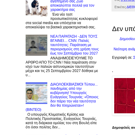
αγαπημένο σας Zώο
αποκαλύπτει πολλά για τον
Ετικέτες
ΔΙΕΘ
χαρακτήρα σας
Ένα νέο τεστ
προσωπικότητας κυκλοφορεί
στα social media και υπόσχεται να
αποκαλύψει τα βασικά χαρακτηριστικά σας.
Δεν υπ
NEA ΠΑΡΑΤΑΣΗ - ΔΕΝ ΤΟΥΣ
Δημοσίευ
ΒΓΑΙΝΕΙ.... CNN: Παλιές
ταυτότητες: Παράταση με
περιορισμούς στη χρήση τους
Νεότερη ανά
έως τον Σεπτέμβριο του 2027
Εγγραφή σε:
Σ
ΑΝΑΔΗΜΟΣΙΕΥΟΥΜΕ ΤΟ
ΑΡΘΡΟ ΑΠΟ ΤΟ CNN ! Νέα παράταση στην
ισχύ των παλιών αστυνομικών ταυτοτήτων
μέχρι και τις 25 Σεπτεμβρίου 2027 δόθηκε με
.
υ...
ΔΙΑΟΛΟΕΚΒΙΑΣΜΟΙ Tύπου...
πανδημίας από την
κυβέρνηση! Υπουργός
Ευάγγελος Τουρνάς: «Όποιος
δεν πάρει την νέα ταυτότητα
δεν θα πληρώνεται»!
(BINTEO)
Ο υπουργός Κλιματικής Κρίσης και
Πολιτικής Προστασίας, Ευάγγελος Τουρνάς,
κατά τη διάρκεια ομιλίας του στη Βουλή είπε
ότι όσοι πολίτες δεν...
Δημοφιλείς α