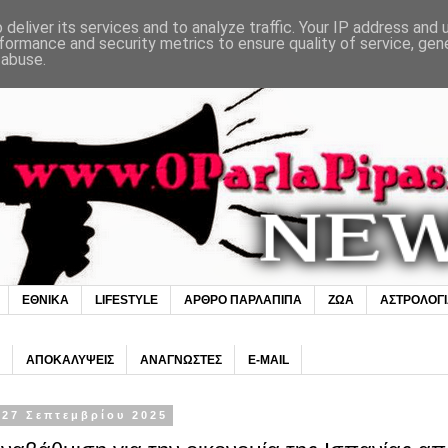
deliver its services and to analyze traffic. Your IP address and
formance and security metrics to ensure quality of service, ge
 abuse.
ΕΘΝΙΚΑ
LIFESTYLE
ΑΡΘΡΟ ΠΑΡΛΑΠΙΠΑ
ΖΩΑ
ΑΣΤΡΟΛΟΓ
ΑΠΟΚΑΛΥΨΕΙΣ
ΑΝΑΓΝΩΣΤΕΣ
E-MAIL
27 Σεπτεμβρίου 2025