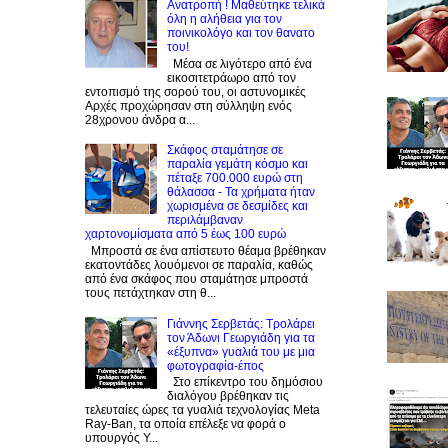
Ανατροπή ! Mαθεύτηκε τελικά
όλη η αλήθεια για τον
ποινικολόγο και τον θανατο
του!
Μέσα σε λιγότερο από ένα
εικοσιτετράωρο από τον
εντοπισμό της σορού του, οι αστυνομικές
Αρχές προχώρησαν στη σύλληψη ενός
28χρονου άνδρα α...
Σκάφος σταμάτησε σε
παραλία γεμάτη κόσμο και
πέταξε 700.000 ευρώ στη
θάλασσα - Τα χρήματα ήταν
χωρισμένα σε δεσμίδες και
περιλάμβαναν
χαρτονομίσματα από 5 έως 100 ευρώ
Μπροστά σε ένα απίστευτο θέαμα βρέθηκαν
εκατοντάδες λουόμενοι σε παραλία, καθώς
από ένα σκάφος που σταμάτησε μπροστά
τους πετάχτηκαν στη θ...
Γιάννης Σερβετάς: Τρολάρει
τον Άδωνι Γεωργιάδη για τα
«έξυπνα» γυαλιά του με μια
φωτογραφία-έπος
Στο επίκεντρο του δημόσιου
διαλόγου βρέθηκαν τις
τελευταίες ώρες τα γυαλιά τεχνολογίας Meta
Ray-Ban, τα οποία επέλεξε να φορά ο
υπουργός Υ...