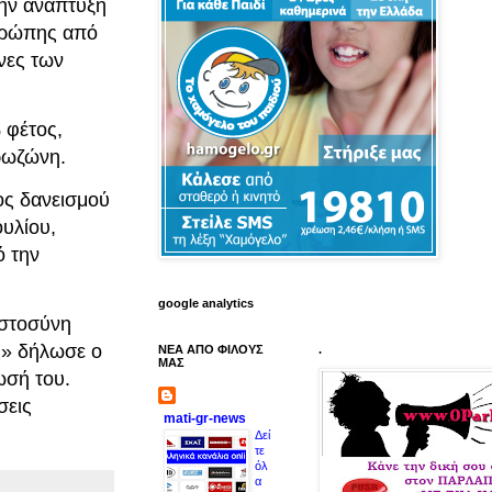
την ανάπτυξη
Ευρώπης από
άνες των
 φέτος,
ρωζώνη.
κος δανεισμού
ουλίου,
ό την
google analytics
ιστοσύνη
ας» δήλωσε ο
ΝΕΑ ΑΠΟ ΦΙΛΟΥΣ
.
ΜΑΣ
ωσή του.
σεις
mati-gr-news
Δεί
τε
όλ
α