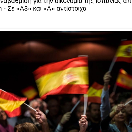
ναβάθμιση για την οικονομία της Ισπανίας α
ch - Σε «Α3» και «Α» αντίστοιχα