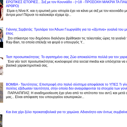
ΕΡΩΤΙΚΕΣ ΙΣΤΟΡΙΕΣ... Σεξ με τον Kουνιάδο - (+18 - ΠΡΟΣΟΧΗ ΜΑΚΡΙΑ ΤΑ ΠΑ
ΑΡΘΡΟ)
Είμαι η Νίνα Κ. και η ερωτική μου ιστορία έχει να κάνει με σεξ με τον κουνιάδο 
άντρα μου! Πέρυσι το καλοκαίρι είχαμε έρ...
Γιάννης Σερβετάς: Τρολάρει τον Άδωνι Γεωργιάδη για τα «έξυπνα» γυαλιά του μ
έπος
Στο επίκεντρο του δημόσιου διαλόγου βρέθηκαν τις τελευταίες ώρες τα γυαλιά
Ray-Ban, τα οποία επέλεξε να φορά ο υπουργός Υ...
Τεστ προσωπικότητας: Το αγαπημένο σας Zώο αποκαλύπτει πολλά για τον χαρ
Ένα νέο τεστ προσωπικότητας κυκλοφορεί στα social media και υπόσχεται να
βασικά χαρακτηριστικά σας.
BOMBA - Ταυτότητες: Eπιστροφή στο παλιό σύστημα αποφάσισε το ΥΠΕΣ Τι γίνε
πολίτες εξέδωσαν ταυτότητα, στην οποία δεν αναγράφονται τα στοιχεία των γον
ΠΑΡΛΑΠΙΠΑΣ: Η αναδημοσίευση έχει γίνει από το ιστότοπο του αντ1 και μετά 
μας... Είναι απόφαση του υπουργείου εσωτερικών...
Και ένα χέρι ξύλο προκαταβολικά για το χειμώνα. Αδιανόητο εαν όντως συμβαίνε