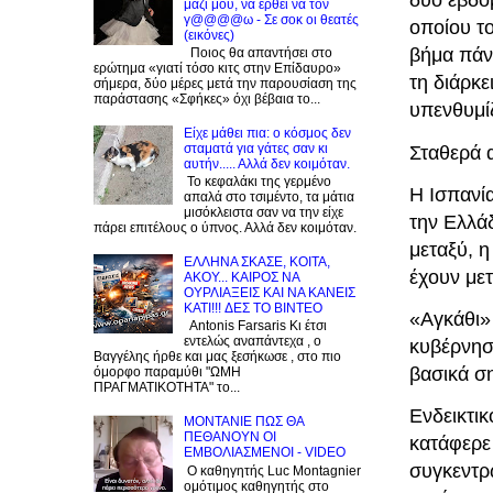
δύο εβδο
μαζί μου, να έρθει να τον
γ@@@@ω - Σε σοκ οι θεατές
οποίου το
(εικόνες)
βήμα πάν
Ποιος θα απαντήσει στο
ερώτημα «γιατί τόσο κιτς στην Επίδαυρο»
τη διάρκ
σήμερα, δύο μέρες μετά την παρουσίαση της
παράστασης «Σφήκες» όχι βέβαια το...
υπενθυμί
Είχε μάθει πια: ο κόσμος δεν
σταματά για γάτες σαν κι
Σταθερά α
αυτήν..... Αλλά δεν κοιμόταν.
Το κεφαλάκι της γερμένο
Η Ισπανί
απαλά στο τσιμέντο, τα μάτια
μισόκλειστα σαν να την είχε
την Ελλάδ
πάρει επιτέλους ο ύπνος. Αλλά δεν κοιμόταν.
μεταξύ, η
EΛΛΗΝΑ ΣΚΑΣΕ, ΚΟΙΤΑ,
έχουν μετ
ΑΚΟΥ... ΚΑΙΡΟΣ ΝΑ
ΟΥΡΛIAΞΕΙΣ ΚΑΙ ΝΑ ΚΑΝΕΙΣ
KATI!!! ΔΕΣ TO BINTEO
«Αγκάθι» 
Antonis Farsaris Κι έτσι
εντελώς αναπάντεχα , ο
κυβέρνησ
Βαγγέλης ήρθε και μας ξεσήκωσε , στο πιο
βασικά σ
όμορφο παραμύθι "ΩΜΗ
ΠΡΑΓΜΑΤΙΚΟΤΗΤΑ" το...
Ενδεικτικ
ΜΟΝΤΑΝΙΕ ΠΩΣ ΘΑ
ΠΕΘΑΝΟΥΝ ΟΙ
κατάφερε 
ΕΜΒΟΛΙΑΣΜΕΝΟΙ - VIDEO
συγκεντρ
Ο καθηγητής Luc Montagnier
ομότιμος καθηγητής στο