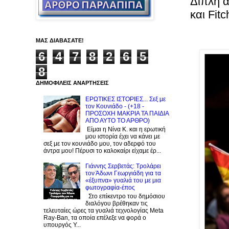
Διπλή α
και Fit
ΜΑΣ ΔΙΑΒΑΣΑΤΕ!
6
4
7
8
2
6
5
8
ΔΗΜΟΦΙΛΕΙΣ ΑΝΑΡΤΗΣΕΙΣ
ΕΡΩΤΙΚΕΣ ΙΣΤΟΡΙΕΣ... Σεξ με
τον Kουνιάδο - (+18 -
ΠΡΟΣΟΧΗ ΜΑΚΡΙΑ ΤΑ ΠΑΙΔΙΑ
ΑΠΟ ΑΥΤΟ ΤΟ ΑΡΘΡΟ)
Είμαι η Νίνα Κ. και η ερωτική
μου ιστορία έχει να κάνει με
σεξ με τον κουνιάδο μου, τον αδερφό του
άντρα μου! Πέρυσι το καλοκαίρι είχαμε έρ...
Γιάννης Σερβετάς: Τρολάρει
τον Άδωνι Γεωργιάδη για τα
«έξυπνα» γυαλιά του με μια
φωτογραφία-έπος
Στο επίκεντρο του δημόσιου
διαλόγου βρέθηκαν τις
τελευταίες ώρες τα γυαλιά τεχνολογίας Meta
Ray-Ban, τα οποία επέλεξε να φορά ο
υπουργός Υ...