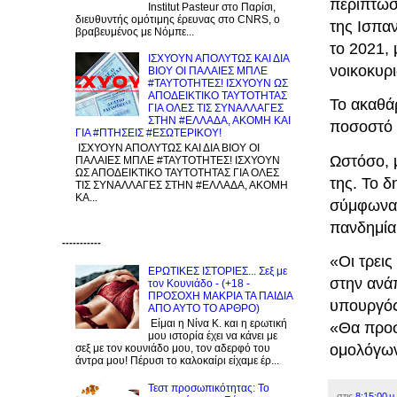
περίπτωση
Institut Pasteur στο Παρίσι,
διευθυντής ομότιμης έρευνας στο CNRS, o
της Ισπαν
βραβευμένος με Νόμπε...
το 2021, 
ΙΣΧΥΟΥΝ ΑΠΟΛΥΤΩΣ ΚΑΙ ΔΙΑ
νοικοκυρ
ΒΙΟΥ ΟΙ ΠΑΛΑΙΕΣ ΜΠΛΕ
#ΤΑΥΤΟΤΗΤΕΣ! ΙΣΧΥΟΥΝ ΩΣ
ΑΠΟΔΕΙΚΤΙΚΟ ΤΑΥΤΟΤΗΤΑΣ
Το ακαθά
ΓΙΑ ΟΛΕΣ ΤΙΣ ΣΥΝΑΛΛΑΓΕΣ
ΣΤΗΝ #ΕΛΛΑΔΑ, ΑΚΟΜΗ ΚΑΙ
ποσοστό 
ΓΙΑ #ΠΤΗΣΕΙΣ #ΕΣΩΤΕΡΙΚΟΥ!
ΙΣΧΥΟΥΝ ΑΠΟΛΥΤΩΣ ΚΑΙ ΔΙΑ ΒΙΟΥ ΟΙ
Ωστόσο, μ
ΠΑΛΑΙΕΣ ΜΠΛΕ #ΤΑΥΤΟΤΗΤΕΣ! ΙΣΧΥΟΥΝ
ΩΣ ΑΠΟΔΕΙΚΤΙΚΟ ΤΑΥΤΟΤΗΤΑΣ ΓΙΑ ΟΛΕΣ
της. Το 
ΤΙΣ ΣΥΝΑΛΛΑΓΕΣ ΣΤΗΝ #ΕΛΛΑΔΑ, ΑΚΟΜΗ
ΚΑ...
σύμφωνα 
πανδημία
-----------
«Οι τρεις
ΕΡΩΤΙΚΕΣ ΙΣΤΟΡΙΕΣ... Σεξ με
στην ανάπ
τον Kουνιάδο - (+18 -
ΠΡΟΣΟΧΗ ΜΑΚΡΙΑ ΤΑ ΠΑΙΔΙΑ
υπουργός
ΑΠΟ ΑΥΤΟ ΤΟ ΑΡΘΡΟ)
Είμαι η Νίνα Κ. και η ερωτική
«Θα προσ
μου ιστορία έχει να κάνει με
ομολόγω
σεξ με τον κουνιάδο μου, τον αδερφό του
άντρα μου! Πέρυσι το καλοκαίρι είχαμε έρ...
Τεστ προσωπικότητας: Το
στις
8:15:00 μ.