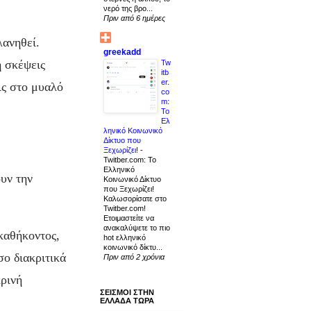
νερό της βρο...
Πριν από 6 ημέρες
λανηθεί.
greekadd
ή σκέψεις
Tw
itb
er.
ις στο μυαλό
co
m:
Το
Ελ
ληνικό Κοινωνικό
Δίκτυο που
Ξεχωρίζει!
-
Twitber.com: Το
Ελληνικό
ουν την
Κοινωνικό Δίκτυο
που Ξεχωρίζει!
Καλωσορίσατε στο
Twitber.com!
Ετοιμαστείτε να
ανακαλύψετε το πιο
 καθήκοντος,
hot ελληνικό
κοινωνικό δίκτυ...
σο διακριτικά
Πριν από 2 χρόνια
κρινή
ΣΕΙΣΜΟΙ ΣΤΗΝ
ΕΛΛΑΔΑ ΤΩΡΑ