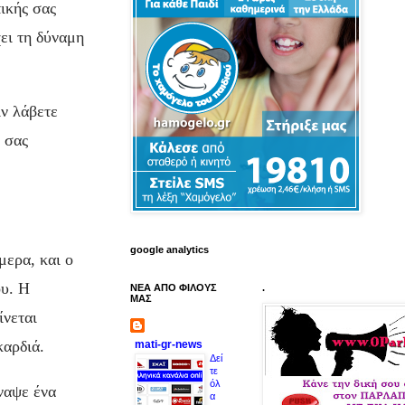
ικής σας
ει τη δύναμη
ιν λάβετε
 σας
google analytics
μερα, και ο
ου. Η
ΝΕΑ ΑΠΟ ΦΙΛΟΥΣ
.
ΜΑΣ
ίνεται
καρδιά.
mati-gr-news
Δεί
τε
όλ
ναψε ένα
α