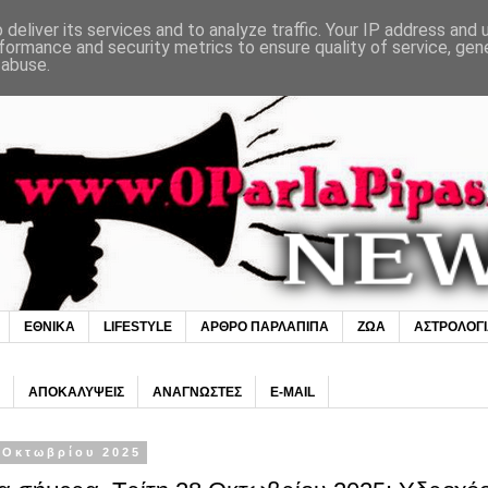
deliver its services and to analyze traffic. Your IP address and
formance and security metrics to ensure quality of service, ge
 abuse.
ΕΘΝΙΚΑ
LIFESTYLE
ΑΡΘΡΟ ΠΑΡΛΑΠΙΠΑ
ΖΩΑ
ΑΣΤΡΟΛΟΓ
ΑΠΟΚΑΛΥΨΕΙΣ
ΑΝΑΓΝΩΣΤΕΣ
E-MAIL
 Οκτωβρίου 2025