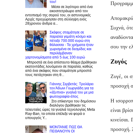
του!
Προγραμμά
Μέσα σε λιγότερο από ένα
εικοσιτετράωρο από τον
εντοπισμό της σορού του, οι αστυνομικές
Απομακρύν
Αρχές προχώρησαν στη σύλληψη ενός
28χρονου άνδρα α...
Συχνά, ότα
Σκάφος σταμάτησε σε
αναδύοντα
παραλία γεμάτη κόσμο και
πέταξε 700.000 ευρώ στη
θάλασσα - Τα χρήματα ήταν
σου την ε
χωρισμένα σε δεσμίδες και
περιλάμβαναν
χαρτονομίσματα από 5 έως 100 ευρώ
Ζυγός
Μπροστά σε ένα απίστευτο θέαμα βρέθηκαν
εκατοντάδες λουόμενοι σε παραλία, καθώς
από ένα σκάφος που σταμάτησε μπροστά
τους πετάχτηκαν στη θ...
Ζυγέ, οι 
Γιάννης Σερβετάς: Τρολάρει
προσοχή σ
τον Άδωνι Γεωργιάδη για τα
«έξυπνα» γυαλιά του με μια
φωτογραφία-έπος
Η ισορροπ
Στο επίκεντρο του δημόσιου
διαλόγου βρέθηκαν τις
είναι βρί
τελευταίες ώρες τα γυαλιά τεχνολογίας Meta
Ray-Ban, τα οποία επέλεξε να φορά ο
υπουργός Υ...
κινείσαι.
ΜΟΝΤΑΝΙΕ ΠΩΣ ΘΑ
προσοχή. 
ΠΕΘΑΝΟΥΝ ΟΙ