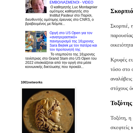
ΕΜΒΟΛΙΑΣΜΕΝΟΙ - VIDEO
Ο καθηγητής Luc Montagnier
Σκορπιό
ομότιμος καθηγητής στο
Institut Pasteur στο Παρίσι,
διευθυντής ομότιμης έρευνας στο CNRS, o
βραβευμένος με Νόμπε...
Σκορπιέ, 
Οργή στο US Open για τον
παρουσίας
«ανατριχιαστικό»
πανηγυρισμό της 16χρονης
οικειότητ
Sara Bejlek με τον πατέρα και
τον προπονητή της
Το ντεμπούτο της 16χρονης
τενίστριας στο Grand Slam στο US Open του
Κρυφές ευ
2022 επισκιάζεται από την οργή στα μέσα
κοινωνικής δικτύωσης που προκάλ...
τόσο στο 
αναλάβεις
1001networks
στόχους όσ
Τοξότης
Τοξότη, η
σκεφτείς 