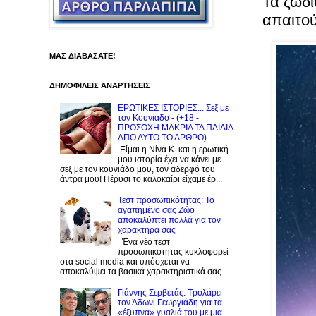
Τα ζώδι
απαιτο
ΜΑΣ ΔΙΑΒΑΣΑΤΕ!
ΔΗΜΟΦΙΛΕΙΣ ΑΝΑΡΤΗΣΕΙΣ
ΕΡΩΤΙΚΕΣ ΙΣΤΟΡΙΕΣ... Σεξ με
τον Kουνιάδο - (+18 -
ΠΡΟΣΟΧΗ ΜΑΚΡΙΑ ΤΑ ΠΑΙΔΙΑ
ΑΠΟ ΑΥΤΟ ΤΟ ΑΡΘΡΟ)
Είμαι η Νίνα Κ. και η ερωτική
μου ιστορία έχει να κάνει με
σεξ με τον κουνιάδο μου, τον αδερφό του
άντρα μου! Πέρυσι το καλοκαίρι είχαμε έρ...
Τεστ προσωπικότητας: Το
αγαπημένο σας Zώο
αποκαλύπτει πολλά για τον
χαρακτήρα σας
Ένα νέο τεστ
προσωπικότητας κυκλοφορεί
στα social media και υπόσχεται να
αποκαλύψει τα βασικά χαρακτηριστικά σας.
Γιάννης Σερβετάς: Τρολάρει
τον Άδωνι Γεωργιάδη για τα
«έξυπνα» γυαλιά του με μια