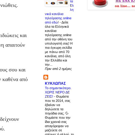
τα
 νιώθεις.
Ελ
λη
νικά κανάλια
τηλεόρασης online
από εδώ!
-
Δείτε
όλα τα Ελληνικά
κανάλια
ιδιώκεις και
τηλεόρασης online
από την οθόνη του
υπολογιστή σας! Η
νη απαιτούν
πιο έγκυρη σελίδα
με πάνω από 70
κανάλια, από όλη
την Ελλάδα και
την...
ους σου και
Πριν από 2 ημέρες
ν καθένα από
ΚΥΚΛΩΠΑΣ
Το σημαντικότερο.
ΧΩΡΙΣ ΝΕΡΟ ΔΕ
ΖΕΙΣ!
-
Θυμάστε
που το 2014, σας
έβαλαν να
δηλώσετε τα
πηγάδια σας; 💦
Θυμάστε που την
δείχνουν
ίδια χρονιά σας
απαγόρεψαν να
ού.
μαζεύετε σε
στέρνες ή αλλού, το