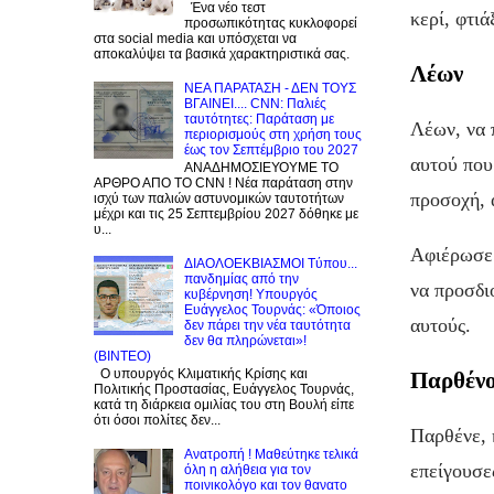
Ένα νέο τεστ
κερί, φτιά
προσωπικότητας κυκλοφορεί
στα social media και υπόσχεται να
αποκαλύψει τα βασικά χαρακτηριστικά σας.
Λέων
NEA ΠΑΡΑΤΑΣΗ - ΔΕΝ ΤΟΥΣ
ΒΓΑΙΝΕΙ.... CNN: Παλιές
ταυτότητες: Παράταση με
Λέων, να 
περιορισμούς στη χρήση τους
έως τον Σεπτέμβριο του 2027
αυτού που
ΑΝΑΔΗΜΟΣΙΕΥΟΥΜΕ ΤΟ
ΑΡΘΡΟ ΑΠΟ ΤΟ CNN ! Νέα παράταση στην
προσοχή, α
ισχύ των παλιών αστυνομικών ταυτοτήτων
μέχρι και τις 25 Σεπτεμβρίου 2027 δόθηκε με
υ...
Αφιέρωσε 
ΔΙΑΟΛΟΕΚΒΙΑΣΜΟΙ Tύπου...
πανδημίας από την
να προσδι
κυβέρνηση! Υπουργός
Ευάγγελος Τουρνάς: «Όποιος
αυτούς.
δεν πάρει την νέα ταυτότητα
δεν θα πληρώνεται»!
(BINTEO)
Ο υπουργός Κλιματικής Κρίσης και
Παρθέν
Πολιτικής Προστασίας, Ευάγγελος Τουρνάς,
κατά τη διάρκεια ομιλίας του στη Βουλή είπε
ότι όσοι πολίτες δεν...
Παρθένε, 
Ανατροπή ! Mαθεύτηκε τελικά
επείγουσε
όλη η αλήθεια για τον
ποινικολόγο και τον θανατο