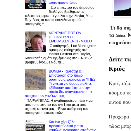
φωτογραφία-έπος
Στο επίκεντρο του δημόσιου
διαλόγου βρέθηκαν τις
τελευταίες ώρες τα γυαλιά τεχνολογίας Meta
Ray-Ban, τα οποία επέλεξε να φορά ο
υπουργός Υ...
Τι θα συ
ΜΟΝΤΑΝΙΕ ΠΩΣ ΘΑ
τα
Μ
ζώδια.
ΠΕΘΑΝΟΥΝ ΟΙ
ΕΜΒΟΛΙΑΣΜΕΝΟΙ - VIDEO
επηρεάσου
Ο καθηγητής Luc Montagnier
ομότιμος καθηγητής στο
Institut Pasteur στο Παρίσι,
Δείτε τι
διευθυντής ομότιμης έρευνας στο CNRS, o
βραβευμένος με Νόμπε...
Κριός
BOMBA - Ταυτότητες:
Eπιστροφή στο παλιό
σύστημα αποφάσισε το ΥΠΕΣ
Κριέ, σήμ
Τι γίνεται για όσους πολίτες
εξέδωσαν ταυτότητα, στην
κόσμου κα
οποία δεν αναγράφονται τα
στοιχεία των γονέων τους
ΠΑΡΛΑΠΙΠΑΣ: Η αναδημοσίευση έχει γίνει
αυτού που
από το ιστότοπο του αντ1 και μετά από
σχετική έρευνα μας... Είναι απόφαση του
υπουργείου εσωτερικών...
Προχώρα μ
Και ένα χέρι ξύλο
τώρα μπορ
προκαταβολικά για το
χειμώνα. Αδιανόητο εαν όντως