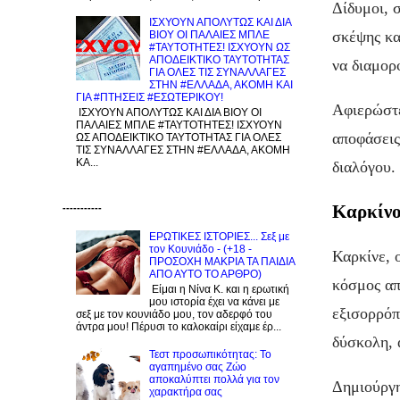
Δίδυμοι, 
ΙΣΧΥΟΥΝ ΑΠΟΛΥΤΩΣ ΚΑΙ ΔΙΑ
σκέψης κα
ΒΙΟΥ ΟΙ ΠΑΛΑΙΕΣ ΜΠΛΕ
#ΤΑΥΤΟΤΗΤΕΣ! ΙΣΧΥΟΥΝ ΩΣ
ΑΠΟΔΕΙΚΤΙΚΟ ΤΑΥΤΟΤΗΤΑΣ
να διαμορ
ΓΙΑ ΟΛΕΣ ΤΙΣ ΣΥΝΑΛΛΑΓΕΣ
ΣΤΗΝ #ΕΛΛΑΔΑ, ΑΚΟΜΗ ΚΑΙ
ΓΙΑ #ΠΤΗΣΕΙΣ #ΕΣΩΤΕΡΙΚΟΥ!
Αφιερώστε
ΙΣΧΥΟΥΝ ΑΠΟΛΥΤΩΣ ΚΑΙ ΔΙΑ ΒΙΟΥ ΟΙ
ΠΑΛΑΙΕΣ ΜΠΛΕ #ΤΑΥΤΟΤΗΤΕΣ! ΙΣΧΥΟΥΝ
αποφάσεις
ΩΣ ΑΠΟΔΕΙΚΤΙΚΟ ΤΑΥΤΟΤΗΤΑΣ ΓΙΑ ΟΛΕΣ
ΤΙΣ ΣΥΝΑΛΛΑΓΕΣ ΣΤΗΝ #ΕΛΛΑΔΑ, ΑΚΟΜΗ
ΚΑ...
διαλόγου.
Καρκίν
-----------
ΕΡΩΤΙΚΕΣ ΙΣΤΟΡΙΕΣ... Σεξ με
τον Kουνιάδο - (+18 -
Καρκίνε, ο
ΠΡΟΣΟΧΗ ΜΑΚΡΙΑ ΤΑ ΠΑΙΔΙΑ
ΑΠΟ ΑΥΤΟ ΤΟ ΑΡΘΡΟ)
κόσμος απ
Είμαι η Νίνα Κ. και η ερωτική
μου ιστορία έχει να κάνει με
εξισορρόπ
σεξ με τον κουνιάδο μου, τον αδερφό του
άντρα μου! Πέρυσι το καλοκαίρι είχαμε έρ...
δύσκολη, 
Τεστ προσωπικότητας: Το
αγαπημένο σας Zώο
αποκαλύπτει πολλά για τον
Δημιούργη
χαρακτήρα σας