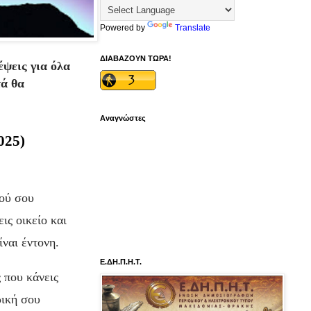
Powered by
Translate
ΔΙΑΒΑΖΟΥΝ ΤΩΡΑ!
ψεις για όλα
τά θα
Αναγνώστες
025)
κού σου
ις οικείο και
ναι έντονη.
Ε.ΔΗ.Π.Η.Τ.
 που κάνεις
ρική σου