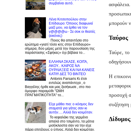
συμβαίνει αυτό.
ασφάλεια. 
προσωπική
Λένα Κιτσοπούλου στην
μπορούν ν
Επίδαυρο: Όποιος διαφωνεί
μαζί μου, να έρθει να τον
γ@@@@ω - Σε σοκ οι θεατές
(εικόνες)
Ταύρος
Ποιος θα απαντήσει στο
ερώτημα «γιατί τόσο κιτς στην Επίδαυρο»
σήμερα, δύο μέρες μετά την παρουσίαση της
Ταύρε, το
παράστασης «Σφήκες» όχι βέβαια το...
οδηγήσουν
EΛΛΗΝΑ ΣΚΑΣΕ, ΚΟΙΤΑ,
ΑΚΟΥ... ΚΑΙΡΟΣ ΝΑ
ΟΥΡΛIAΞΕΙΣ ΚΑΙ ΝΑ ΚΑΝΕΙΣ
KATI!!! ΔΕΣ TO BINTEO
Η επικοινω
Antonis Farsaris Κι έτσι
εντελώς αναπάντεχα , ο
μεταφορικ
Βαγγέλης ήρθε και μας ξεσήκωσε , στο πιο
όμορφο παραμύθι "ΩΜΗ
προσοχή σ
ΠΡΑΓΜΑΤΙΚΟΤΗΤΑ" το...
συζήτηση 
Είχε μάθει πια: ο κόσμος δεν
σταματά για γάτες σαν κι
αυτήν..... Αλλά δεν κοιμόταν.
Το κεφαλάκι της γερμένο
Δίδυμος
απαλά στο τσιμέντο, τα μάτια
μισόκλειστα σαν να την είχε
πάρει επιτέλους ο ύπνος. Αλλά δεν κοιμόταν.