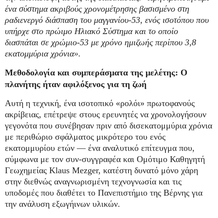
ένα σύστημα ακριβούς χρονομέτρησης βασισμένο στη
ραδιενεργό διάσπαση του μαγγανίου-53, ενός ισοτόπου που
υπήρχε στο πρώιμο Ηλιακό Σύστημα και το οποίο
διασπάται σε χρώμιο-53 με χρόνο ημιζωής περίπου 3,8
εκατομμύρια χρόνια».
Μεθοδολογία και συμπεράσματα της μελέτης: Ο
πλανήτης ήταν αφιλόξενος για τη ζωή
Αυτή η τεχνική, ένα ισοτοπικό «ρολόι» πρωτοφανoύς
ακρίβειας, επέτρεψε στους ερευνητές να χρονολογήσουν
γεγονότα που συνέβησαν πριν από δισεκατομμύρια χρόνια
με περιθώριο σφάλματος μικρότερο του ενός
εκατομμυρίου ετών — ένα αναλυτικό επίτευγμα που,
σύμφωνα με τον συν-συγγραφέα και Ομότιμο Καθηγητή
Γεωχημείας Klaus Mezger, κατέστη δυνατό μόνο χάρη
στην διεθνώς αναγνωρισμένη τεχνογνωσία και τις
υποδομές που διαθέτει το Πανεπιστήμιο της Βέρνης για
την ανάλυση εξωγήινων υλικών.