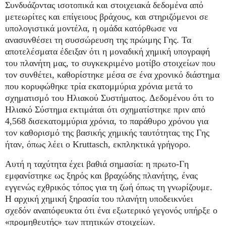
Συνδυάζοντας ισοτοπικά και στοιχειακά δεδομένα από
μετεωρίτες και επίγειους βράχους, και στηριζόμενοι σε
υπολογιστικά μοντέλα, η ομάδα κατόρθωσε να
ανασυνθέσει τη συσσώρευση της πρώιμης Γης. Τα
αποτελέσματα έδειξαν ότι η μοναδική χημική υπογραφή
του πλανήτη μας, το συγκεκριμένο μοτίβο στοιχείων που
τον συνθέτει, καθορίστηκε μέσα σε ένα χρονικό διάστημα
που κορυφώθηκε τρία εκατομμύρια χρόνια μετά το
σχηματισμό του Ηλιακού Συστήματος. Δεδομένου ότι το
Ηλιακό Σύστημα εκτιμάται ότι σχηματίστηκε πριν από
4,568 δισεκατομμύρια χρόνια, το παράθυρο χρόνου για
τον καθορισμό της βασικής χημικής ταυτότητας της Γης
ήταν, όπως λέει ο Kruttasch, εκπληκτικά γρήγορο.
Αυτή η ταχύτητα έχει βαθιά σημασία: η πρωτο-Γη
εμφανίστηκε ως ξηρός και βραχώδης πλανήτης, ένας
εγγενώς εχθρικός τόπος για τη ζωή όπως τη γνωρίζουμε.
Η αρχική χημική ξηρασία του πλανήτη υποδεικνύει
σχεδόν αναπόφευκτα ότι ένα εξωτερικό γεγονός υπήρξε ο
«προμηθευτής» των πτητικών στοιχείων.