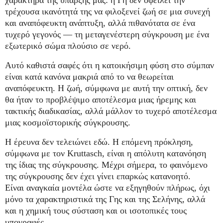
χαρακτήρα της ύπαρξής μας: η Γη δεν οφείλει την
τρέχουσα ικανότητά της να φιλοξενεί ζωή σε μια συνεχή
και αναπόφευκτη ανάπτυξη, αλλά πιθανότατα σε ένα
τυχερό γεγονός — τη μεταγενέστερη σύγκρουση με ένα
εξωτερικό σώμα πλούσιο σε νερό.
Αυτό καθιστά σαφές ότι η κατοικήσιμη φύση στο σύμπαν
είναι κατά κανόνα μακριά από το να θεωρείται
αναπόφευκτη. Η ζωή, σύμφωνα με αυτή την οπτική, δεν
θα ήταν το προβλέψιμο αποτέλεσμα μιας ήρεμης και
τακτικής διαδικασίας, αλλά μάλλον το τυχερό αποτέλεσμα
μιας κοσμοϊστορικής σύγκρουσης.
Η έρευνα δεν τελειώνει εδώ. Η επόμενη πρόκληση,
σύμφωνα με τον Kruttasch, είναι η απόλυτη κατανόηση
της ίδιας της σύγκρουσης. Μέχρι σήμερα, το φαινόμενο
της σύγκρουσης δεν έχει γίνει επαρκώς κατανοητό.
Είναι αναγκαία μοντέλα ώστε να εξηγηθούν πλήρως, όχι
μόνο τα χαρακτηριστικά της Γης και της Σελήνης, αλλά
και η χημική τους σύσταση και οι ισοτοπικές τους
υπογραφές.