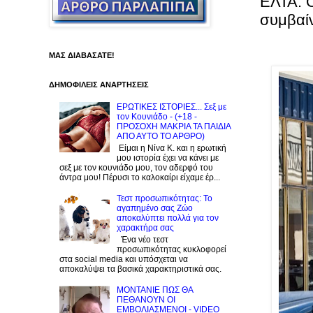
ΕΛΤΑ: Ο
συμβαίν
ΜΑΣ ΔΙΑΒΑΣΑΤΕ!
ΔΗΜΟΦΙΛΕΙΣ ΑΝΑΡΤΗΣΕΙΣ
ΕΡΩΤΙΚΕΣ ΙΣΤΟΡΙΕΣ... Σεξ με
τον Kουνιάδο - (+18 -
ΠΡΟΣΟΧΗ ΜΑΚΡΙΑ ΤΑ ΠΑΙΔΙΑ
ΑΠΟ ΑΥΤΟ ΤΟ ΑΡΘΡΟ)
Είμαι η Νίνα Κ. και η ερωτική
μου ιστορία έχει να κάνει με
σεξ με τον κουνιάδο μου, τον αδερφό του
άντρα μου! Πέρυσι το καλοκαίρι είχαμε έρ...
Τεστ προσωπικότητας: Το
αγαπημένο σας Zώο
αποκαλύπτει πολλά για τον
χαρακτήρα σας
Ένα νέο τεστ
προσωπικότητας κυκλοφορεί
στα social media και υπόσχεται να
αποκαλύψει τα βασικά χαρακτηριστικά σας.
ΜΟΝΤΑΝΙΕ ΠΩΣ ΘΑ
ΠΕΘΑΝΟΥΝ ΟΙ
ΕΜΒΟΛΙΑΣΜΕΝΟΙ - VIDEO