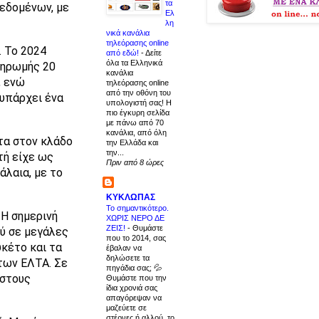
τα
δεδομένων, με
Ελ
λη
νικά κανάλια
τηλεόρασης online
. Το 2024
από εδώ!
-
Δείτε
όλα τα Ελληνικά
ληρωμής 20
κανάλια
, ενώ
τηλεόρασης online
από την οθόνη του
 υπάρχει ένα
υπολογιστή σας! Η
πιο έγκυρη σελίδα
με πάνω από 70
κανάλια, από όλη
τα στον κλάδο
την Ελλάδα και
την...
τή είχε ως
Πριν από 8 ώρες
άλαια, με το
ΚΥΚΛΩΠΑΣ
Το σημαντικότερο.
Η σημερινή
ΧΩΡΙΣ ΝΕΡΟ ΔΕ
ΖΕΙΣ!
-
Θυμάστε
ού σε μεγάλες
που το 2014, σας
υκέτο και τα
έβαλαν να
δηλώσετε τα
των ΕΛΤΑ. Σε
πηγάδια σας; 💦
 στους
Θυμάστε που την
ίδια χρονιά σας
απαγόρεψαν να
μαζεύετε σε
στέρνες ή αλλού, το