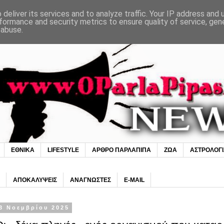
deliver its services and to analyze traffic. Your IP address and
formance and security metrics to ensure quality of service, ge
 abuse.
ΕΘΝΙΚΑ
LIFESTYLE
ΑΡΘΡΟ ΠΑΡΛΑΠΙΠΑ
ΖΩΑ
ΑΣΤΡΟΛΟΓ
ΑΠΟΚΑΛΥΨΕΙΣ
ΑΝΑΓΝΩΣΤΕΣ
E-MAIL
3 Νοεμβρίου 2025