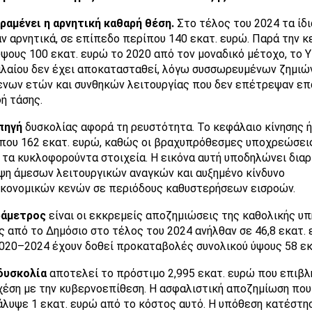
αμένει η αρνητική καθαρή θέση.
Στο τέλος του 2024 τα ίδ
ν αρνητικά, σε επίπεδο περίπου 140 εκατ. ευρώ. Παρά την 
ύψους 100 εκατ. ευρώ το 2020 από τον μοναδικό μέτοχο, το Υ
λαίου δεν έχει αποκατασταθεί, λόγω συσσωρευμένων ζημιώ
νων ετών και συνθηκών λειτουργίας που δεν επέτρεψαν επ
ή τάσης.
πηγή
δυσκολίας αφορά τη ρευστότητα. Το κεφάλαιο κίνησης ή
που 162 εκατ. ευρώ, καθώς οι βραχυπρόθεσμες υποχρεώσει
 τα κυκλοφορούντα στοιχεία. Η εικόνα αυτή υποδηλώνει διαρ
ψη άμεσων λειτουργικών αναγκών και αυξημένο κίνδυνο
κονομικών κενών σε περιόδους καθυστερήσεων εισροών.
ράμετρος
είναι οι εκκρεμείς αποζημιώσεις της καθολικής υπ
ς από το Δημόσιο στο τέλος του 2024 ανήλθαν σε 46,8 εκατ. 
020–2024 έχουν δοθεί προκαταβολές συνολικού ύψους 58 εκ
δυσκολία
αποτελεί το πρόστιμο 2,995 εκατ. ευρώ που επιβλ
χέση με την κυβερνοεπίθεση. Η ασφαλιστική αποζημίωση πο
άλυψε 1 εκατ. ευρώ από το κόστος αυτό. Η υπόθεση κατέστη