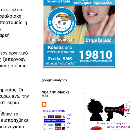
ια κεφάλαια
κεφαλαιακή
περταμείο, η
ν
αρκή
ταν αρνητικό
ς ξεπερνούν
κείς πιέσεις
google analytics
ηρεσίας. Οι
ΝΕΑ ΑΠΟ ΦΙΛΟΥΣ
.
ευρώ, ενώ την
ΜΑΣ
ατ. ευρώ.
mati-gr-news
ήθηκε το
Δεί
τε
υ εισπράχθηκε
όλ
σε αναγκαία
α