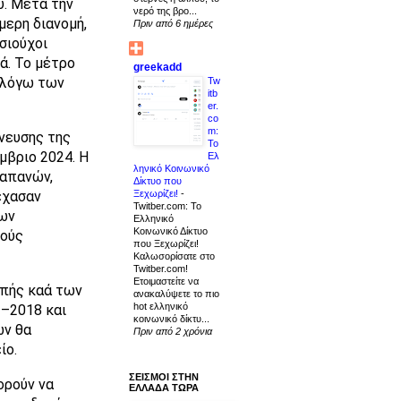
ύ. Μετά την
νερό της βρο...
μερη διανομή,
Πριν από 6 ημέρες
σιούχοι
ά. Το μέτρο
greekadd
 λόγω των
Tw
itb
er.
co
m:
νευσης της
Το
μβριο 2024. Η
Ελ
ληνικό Κοινωνικό
δαπανών,
Δίκτυο που
Ξεχωρίζει!
-
έχασαν
Twitber.com: Το
εων
Ελληνικό
Κοινωνικό Δίκτυο
πούς
που Ξεχωρίζει!
Καλωσορίσατε στο
Twitber.com!
Ετοιμαστείτε να
οπής καά των
ανακαλύψετε το πιο
hot ελληνικό
3–2018 και
κοινωνικό δίκτυ...
ών θα
Πριν από 2 χρόνια
ίο.
ΣΕΙΣΜΟΙ ΣΤΗΝ
ορούν να
ΕΛΛΑΔΑ ΤΩΡΑ