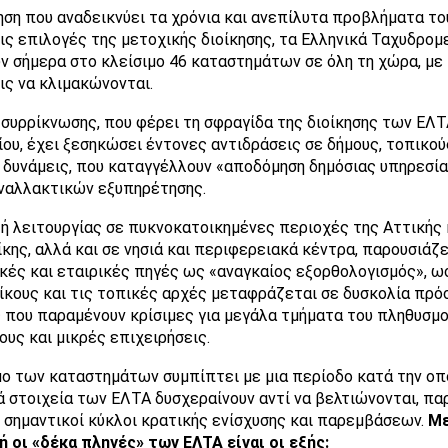
νηση που αναδεικνύει τα χρόνια και ανεπίλυτα προβλήματα το
τις επιλογές της μετοχικής διοίκησης, τα Ελληνικά Ταχυδρομ
 σήμερα στο κλείσιμο 46 καταστημάτων σε όλη τη χώρα, με 
ις να κλιμακώνονται.
 συρρίκνωσης, που φέρει τη σφραγίδα της διοίκησης των ΕΛΤ
ου, έχει ξεσηκώσει έντονες αντιδράσεις σε δήμους, τοπικού
 δυνάμεις, που καταγγέλλουν «αποδόμηση δημόσιας υπηρεσία
ναλλακτικών εξυπηρέτησης.
ή λειτουργίας σε πυκνοκατοικημένες περιοχές της Αττικής 
κης, αλλά και σε νησιά και περιφερειακά κέντρα, παρουσιάζ
κές και εταιρικές πηγές ως «αναγκαίος εξορθολογισμός», ω
ίκους και τις τοπικές αρχές μεταφράζεται σε δυσκολία πρό
 που παραμένουν κρίσιμες για μεγάλα τμήματα του πληθυσμού
ους και μικρές επιχειρήσεις.
μο των καταστημάτων συμπίπτει με μια περίοδο κατά την οπ
ά στοιχεία των ΕΛΤΑ δυσχεραίνουν αντί να βελτιώνονται, πα
 σημαντικοί κύκλοι κρατικής ενίσχυσης και παρεμβάσεων.
Με
 οι «δέκα πληγές» των ΕΛΤΑ είναι οι εξής: