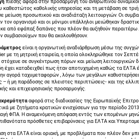
γή
πίεσης αφορά στην προσαρμογή του ανθρώπινου δυναμικο
υ καθεστώτος καθολικής υπηρεσίας και τη μετάβαση σε τριή
ε μείωση προσωπικού και αναδιάταξη λειτουργιών. Οι συμβα
ν τον οργανισμό και οι μόνιμοι υπάλληλοι μειώθηκαν δραστικ
κε από εφάπαξ δαπάνες που πλέον θα αυξηθούν περαιτέρω
 συμβασιούχων που θα ακολουθήσουν.
ράμετρος
είναι η οργανωτική αναδιάρθρωση μέσω της συγχώ
ier με τη μητρική εταιρεία, η οποία ολοκληρώθηκε τον Σεπτέ
 στόχευε σε συγκέντρωση πόρων και μείωση λειτουργικών 
η έχει καταδειχθεί πως ήταν αποτυχημένη καθώς τα ΕΛΤΑ 
την αγορά ταχυμεταφορών , λόγω των μεγάλων καθυστερήσ
 – ή μη παράδοσης σε πλειστες περιπτώσεις- και της ελλι
κής και επιχειρησιακής προσαρμογής.
κκρεμότητα
αφορά στις διαδικασίες της Ευρωπαϊκής Επιτρ
ικά με ζητήματα κρατικών ενισχύσεων για την περίοδο 201
αγή ΦΠΑ. Η αναμενόμενη απόφαση εντός των επομένων μην
πιθανότατα πρόσθετες επιβαρύνσεις για ΕΛΤΑ και Υπερταμε
ση στα ΕΛΤΑ είναι οριακή, με προβλήματα που πλέον δεν μπ