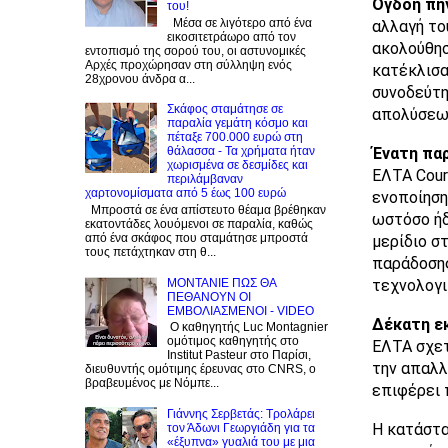
Όγδοη πη
του!
Μέσα σε λιγότερο από ένα
αλλαγή το
εικοσιτετράωρο από τον
ακολούθησ
εντοπισμό της σορού του, οι αστυνομικές
Αρχές προχώρησαν στη σύλληψη ενός
κατέκλισα
28χρονου άνδρα α...
συνοδεύτη
Σκάφος σταμάτησε σε
απολύσεων
παραλία γεμάτη κόσμο και
πέταξε 700.000 ευρώ στη
Ένατη πα
θάλασσα - Τα χρήματα ήταν
χωρισμένα σε δεσμίδες και
ΕΛΤΑ Cour
περιλάμβαναν
χαρτονομίσματα από 5 έως 100 ευρώ
ενοποίηση
Μπροστά σε ένα απίστευτο θέαμα βρέθηκαν
ωστόσο ήδ
εκατοντάδες λουόμενοι σε παραλία, καθώς
από ένα σκάφος που σταμάτησε μπροστά
μερίδιο σ
τους πετάχτηκαν στη θ...
παράδοσης
ΜΟΝΤΑΝΙΕ ΠΩΣ ΘΑ
τεχνολογι
ΠΕΘΑΝΟΥΝ ΟΙ
ΕΜΒΟΛΙΑΣΜΕΝΟΙ - VIDEO
Δέκατη ε
Ο καθηγητής Luc Montagnier
ομότιμος καθηγητής στο
ΕΛΤΑ σχετ
Institut Pasteur στο Παρίσι,
την απαλλ
διευθυντής ομότιμης έρευνας στο CNRS, o
βραβευμένος με Νόμπε...
επιφέρει 
Γιάννης Σερβετάς: Τρολάρει
Η κατάστα
τον Άδωνι Γεωργιάδη για τα
«έξυπνα» γυαλιά του με μια