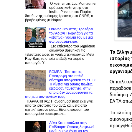
Ο καθηγητής Luc Montagnier
ομότιμος καθηγητής στο
Institut Pasteur στο Παρίσι,
διευθυντής ομότιμης έρευνας στο CNRS, o
βραβευμένος με Νόμπε...
Γιάννης Σερβετάς: Τρολάρει
τον Άδωνι Γεωργιάδη για τα
«έξυπνα» γυαλιά του με μια
φωτογραφία-έπος
Στο επίκεντρο του δημόσιου
διαλόγου βρέθηκαν τις
Τα Ελληνι
τελευταίες ώρες τα γυαλιά τεχνολογίας Meta
ιστορίας 
Ray-Ban, τα οποία επέλεξε να φορά ο
υπουργός Υ...
οικονομικ
οργανισμό
BOMBA - Ταυτότητες:
Eπιστροφή στο παλιό
σύστημα αποφάσισε το ΥΠΕΣ
Οι πολίτε
Τι γίνεται για όσους πολίτες
παραδόσει
εξέδωσαν ταυτότητα, στην
οποία δεν αναγράφονται τα
διοίκηση.
στοιχεία των γονέων τους
ΕΛΤΑ όπως
ΠΑΡΛΑΠΙΠΑΣ: Η αναδημοσίευση έχει γίνει
από το ιστότοπο του αντ1 και μετά από
σχετική έρευνα μας... Είναι απόφαση του
Το κλείσι
υπουργείου εσωτερικών...
οικονομικ
Λένα Κιτσοπούλου στην
προηγηθεί
Επίδαυρο: Όποιος διαφωνεί
μαζί μου, να έρθει να τον