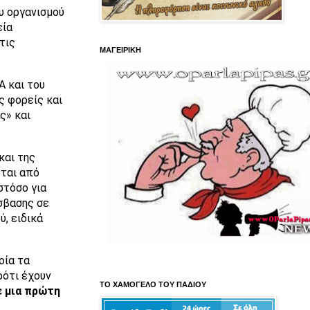
υ οργανισμού
εία
τις
ΜΑΓΕΙΡΙΚΗ
Α και του
ς φορείς και
ς» και
και της
εται από
στόσο για
σβασης σε
, ειδικά
οία τα
ρότι έχουν
ΤΟ ΧΑΜΟΓΕΛΟ ΤΟΥ ΠΑΔΙΟΥ
 μια πρώτη