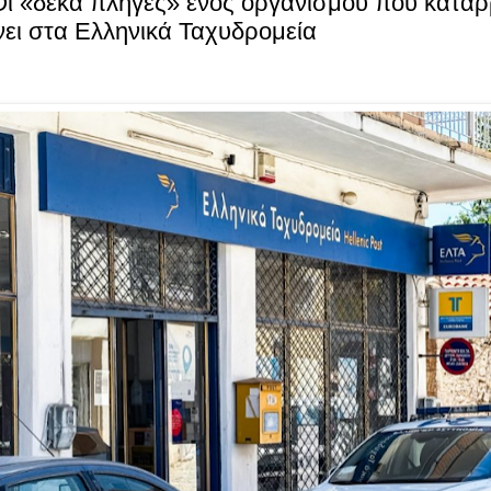
ι «δέκα πληγές» ενός οργανισμού που καταρρ
ει στα Ελληνικά Ταχυδρομεία