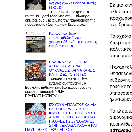
γ@@@@ω - Σε σοκ οι θεατές
Σε μία κί
(εικόνες)
αλλά και 
Ποιος θα απαντήσει στο
ερώτημα «γιατί τόσο κιτς στην Επίδαυρο»
προχωρούν
σήμερα, δύο μέρες μετά την παρουσίαση της
αντιδράσε
παράστασης «Σφήκες» όχι βέβαια το...
Και ένα χέρι ξύλο
Το σχέδιο
προκαταβολικά για το
Υπερταμεί
χειμώνα. Αδιανόητο εαν όντως
συμβαίνει αυτό.
πολιτικές
απουσία ε
EΛΛΗΝΑ ΣΚΑΣΕ, ΚΟΙΤΑ,
Η αναστολ
ΑΚΟΥ... ΚΑΙΡΟΣ ΝΑ
ΟΥΡΛIAΞΕΙΣ ΚΑΙ ΝΑ ΚΑΝΕΙΣ
Θεσσαλονί
KATI!!! ΔΕΣ TO BINTEO
κυβερνητι
Antonis Farsaris Κι έτσι
εντελώς αναπάντεχα , ο
τους κατο
Βαγγέλης ήρθε και μας ξεσήκωσε , στο πιο
όμορφο παραμύθι "ΩΜΗ
υπηρεσίες
ΠΡΑΓΜΑΤΙΚΟΤΗΤΑ" το...
ηλικιωμέν
ΙΣΧΥΟΥΝ ΑΠΟΛΥΤΩΣ ΚΑΙ ΔΙΑ
ΒΙΟΥ ΟΙ ΠΑΛΑΙΕΣ ΜΠΛΕ
Το κλείσι
#ΤΑΥΤΟΤΗΤΕΣ! ΙΣΧΥΟΥΝ ΩΣ
οικονομικ
ΑΠΟΔΕΙΚΤΙΚΟ ΤΑΥΤΟΤΗΤΑΣ
ΓΙΑ ΟΛΕΣ ΤΙΣ ΣΥΝΑΛΛΑΓΕΣ
προηγηθεί
ΣΤΗΝ #ΕΛΛΑΔΑ, ΑΚΟΜΗ ΚΑΙ
καταγραφή
ΓΙΑ #ΠΤΗΣΕΙΣ #ΕΣΩΤΕΡΙΚΟΥ!