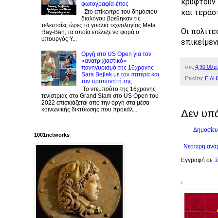
κρυφτούν.
φωτογραφία-έπος
και τεράσ
Στο επίκεντρο του δημόσιου
διαλόγου βρέθηκαν τις
τελευταίες ώρες τα γυαλιά τεχνολογίας Meta
Οι πολίτε
Ray-Ban, τα οποία επέλεξε να φορά ο
υπουργός Υ...
επικείμεν
Οργή στο US Open για τον
«ανατριχιαστικό»
στις
4:30:00 μ.
πανηγυρισμό της 16χρονης
Sara Bejlek με τον πατέρα και
Ετικέτες
ΕΙΔΗ
τον προπονητή της
Το ντεμπούτο της 16χρονης
τενίστριας στο Grand Slam στο US Open του
2022 επισκιάζεται από την οργή στα μέσα
κοινωνικής δικτύωσης που προκάλ...
Δεν υπ
Δημοσίευ
1001networks
Νεότερη ανά
Εγγραφή σε:
Σ
.