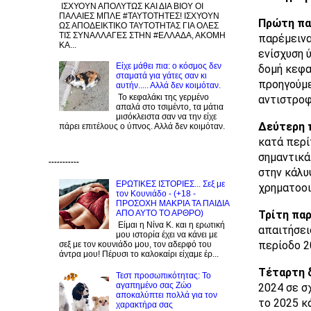
ΙΣΧΥΟΥΝ ΑΠΟΛΥΤΩΣ ΚΑΙ ΔΙΑ ΒΙΟΥ ΟΙ
ΠΑΛΑΙΕΣ ΜΠΛΕ #ΤΑΥΤΟΤΗΤΕΣ! ΙΣΧΥΟΥΝ
Πρώτη παρ
ΩΣ ΑΠΟΔΕΙΚΤΙΚΟ ΤΑΥΤΟΤΗΤΑΣ ΓΙΑ ΟΛΕΣ
ΤΙΣ ΣΥΝΑΛΛΑΓΕΣ ΣΤΗΝ #ΕΛΛΑΔΑ, ΑΚΟΜΗ
παρέμεινα
ΚΑ...
ενίσχυση 
Είχε μάθει πια: ο κόσμος δεν
δομή κεφα
σταματά για γάτες σαν κι
προηγούμε
αυτήν..... Αλλά δεν κοιμόταν.
Το κεφαλάκι της γερμένο
αντιστροφ
απαλά στο τσιμέντο, τα μάτια
μισόκλειστα σαν να την είχε
Δεύτερη 
πάρει επιτέλους ο ύπνος. Αλλά δεν κοιμόταν.
κατά περί
σημαντικά
-----------
στην κάλυ
ΕΡΩΤΙΚΕΣ ΙΣΤΟΡΙΕΣ... Σεξ με
χρηματοοι
τον Kουνιάδο - (+18 -
ΠΡΟΣΟΧΗ ΜΑΚΡΙΑ ΤΑ ΠΑΙΔΙΑ
Τρίτη πα
ΑΠΟ ΑΥΤΟ ΤΟ ΑΡΘΡΟ)
Είμαι η Νίνα Κ. και η ερωτική
απαιτήσει
μου ιστορία έχει να κάνει με
περίοδο 2
σεξ με τον κουνιάδο μου, τον αδερφό του
άντρα μου! Πέρυσι το καλοκαίρι είχαμε έρ...
Τέταρτη 
Τεστ προσωπικότητας: Το
αγαπημένο σας Zώο
2024 σε σ
αποκαλύπτει πολλά για τον
το 2025 κ
χαρακτήρα σας