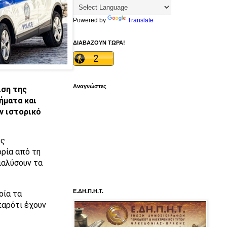
Powered by
Translate
ΔΙΑΒΑΖΟΥΝ ΤΩΡΑ!
Αναγνώστες
ίση της
ήματα και
ν ιστορικό
ες
ορία από τη
ιαλύσουν τα
Ε.ΔΗ.Π.Η.Τ.
οία τα
παρότι έχουν