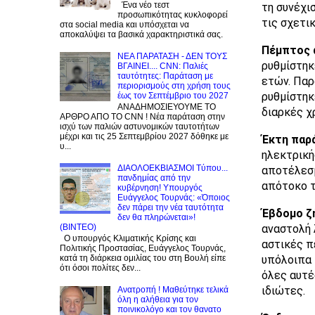
Ένα νέο τεστ
τη συνέχι
προσωπικότητας κυκλοφορεί
τις σχετικ
στα social media και υπόσχεται να
αποκαλύψει τα βασικά χαρακτηριστικά σας.
Πέμπτος 
NEA ΠΑΡΑΤΑΣΗ - ΔΕΝ ΤΟΥΣ
ρυθμίστηκ
ΒΓΑΙΝΕΙ.... CNN: Παλιές
ταυτότητες: Παράταση με
ετών. Παρ
περιορισμούς στη χρήση τους
ρυθμίστηκ
έως τον Σεπτέμβριο του 2027
ΑΝΑΔΗΜΟΣΙΕΥΟΥΜΕ ΤΟ
διαρκές χ
ΑΡΘΡΟ ΑΠΟ ΤΟ CNN ! Νέα παράταση στην
ισχύ των παλιών αστυνομικών ταυτοτήτων
μέχρι και τις 25 Σεπτεμβρίου 2027 δόθηκε με
Έκτη παρ
υ...
ηλεκτρική
ΔΙΑΟΛΟΕΚΒΙΑΣΜΟΙ Tύπου...
αποτέλεσμ
πανδημίας από την
απότοκο τ
κυβέρνηση! Υπουργός
Ευάγγελος Τουρνάς: «Όποιος
δεν πάρει την νέα ταυτότητα
Έβδομο ζ
δεν θα πληρώνεται»!
αναστολή 
(BINTEO)
Ο υπουργός Κλιματικής Κρίσης και
αστικές π
Πολιτικής Προστασίας, Ευάγγελος Τουρνάς,
υπόλοιπα 
κατά τη διάρκεια ομιλίας του στη Βουλή είπε
ότι όσοι πολίτες δεν...
όλες αυτέ
ιδιώτες.
Ανατροπή ! Mαθεύτηκε τελικά
όλη η αλήθεια για τον
ποινικολόγο και τον θανατο