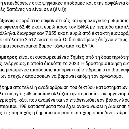
ση επενδύσεων στις ψηφιακές υποδομές και στην ασφάλεια 
ές δαπάνες να είναι σε εξέλιξη.
άξονας
αφορά στις ασφαλιστικές και φορολογικές ρυθμίσεις
ε οφειλή 62,46 εκατ. ευρώ προς τον ΕΦΚΑ με περίοδο αποπ
άλληλα, διαγράφηκαν 7,855 εκατ. ευρώ από έκτακτη εισφορά
ε υπόλοιπο 2,612 εκατ. ευρώ. Οι διευθετήσεις δείχνουν πως
ρηματοοικονομικό βάρος πάνω από τα ΕΛΤΑ.
άμετρος
είναι οι συσσωρευμένες ζημίες από τη δραστηριότη
ς ενέργειας, η οποία διεκόπη το 2023. Η δραστηριοποιηση αυ
α μειωμένες αποδόσεις και αρνητική επίδραση στα ίδια κεφ
ων ατυχών αποφάσεων να βαραίνει ακόμη τον οργανισμόι
ήτημα
αποτελεί η αναδιάρθρωση του δικτύου καταστημάτων. 
λειτουργίας 46 σημείων αλλάζει την παρουσία του οργανισμ
εριοχές, κάτι που αναμένεται να επιδεινωθεί εάν βάλουν λο
περίπου 198 καταστήματα που έχει ανακοινώσει η Διοίκηση 
ς τις περιοχές η δημόσια υπηρεσία υποχωρεί και δίνει χώρο