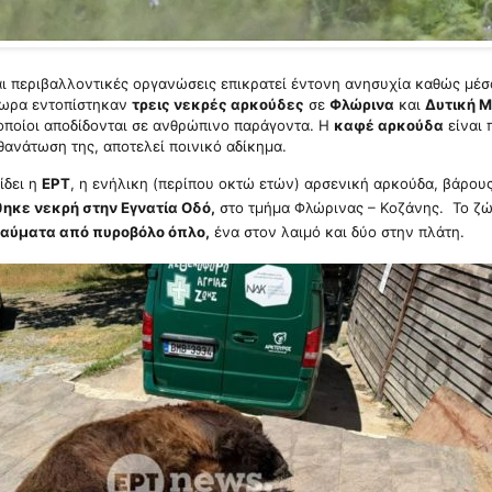
ι περιβαλλοντικές οργανώσεις επικρατεί έντονη ανησυχία καθώς μέσ
άωρα εντοπίστηκαν
τρεις νεκρές αρκούδες
σε
Φλώρινα
και
Δυτική 
οποίοι αποδίδονται σε ανθρώπινο παράγοντα. Η
καφέ αρκούδα
είναι
 θανάτωση της, αποτελεί ποινικό αδίκημα.
ίδει η
ΕΡΤ
, η ενήλικη (περίπου οκτώ ετών) αρσενική αρκούδα, βάρου
ηκε νεκρή στην Εγνατία Οδό,
στο τμήμα Φλώρινας – Κοζάνης. Το ζ
ραύματα από πυροβόλο όπλο,
ένα στον λαιμό και δύο στην πλάτη.