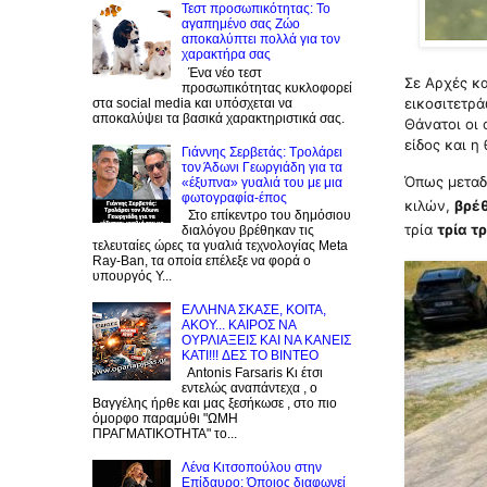
Τεστ προσωπικότητας: Το
αγαπημένο σας Zώο
αποκαλύπτει πολλά για τον
χαρακτήρα σας
Ένα νέο τεστ
Σε Aρχές κα
προσωπικότητας κυκλοφορεί
εικοσιτετρ
στα social media και υπόσχεται να
αποκαλύψει τα βασικά χαρακτηριστικά σας.
Θάνατοι οι 
είδος και η
Γιάννης Σερβετάς: Τρολάρει
τον Άδωνι Γεωργιάδη για τα
Όπως μεταδ
«έξυπνα» γυαλιά του με μια
φωτογραφία-έπος
κιλών,
βρέθ
Στο επίκεντρο του δημόσιου
τρία
τρία τ
διαλόγου βρέθηκαν τις
τελευταίες ώρες τα γυαλιά τεχνολογίας Meta
Ray-Ban, τα οποία επέλεξε να φορά ο
υπουργός Υ...
EΛΛΗΝΑ ΣΚΑΣΕ, ΚΟΙΤΑ,
ΑΚΟΥ... ΚΑΙΡΟΣ ΝΑ
ΟΥΡΛIAΞΕΙΣ ΚΑΙ ΝΑ ΚΑΝΕΙΣ
KATI!!! ΔΕΣ TO BINTEO
Antonis Farsaris Κι έτσι
εντελώς αναπάντεχα , ο
Βαγγέλης ήρθε και μας ξεσήκωσε , στο πιο
όμορφο παραμύθι "ΩΜΗ
ΠΡΑΓΜΑΤΙΚΟΤΗΤΑ" το...
Λένα Κιτσοπούλου στην
Επίδαυρο: Όποιος διαφωνεί