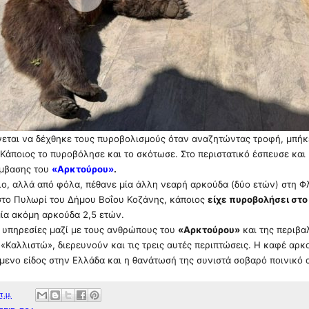
νεται να δέχθηκε τους πυροβολισμούς όταν αναζητώντας τροφή, μπήκ
Κάποιος το πυροβόλησε και το σκότωσε. Στο περιστατικό έσπευσε και
μβασης του
«Αρκτούρου»
.
λο, αλλά από φόλα, πέθανε μία άλλη νεαρή αρκούδα (δύο ετών) στη Φ
στο Πυλωρί του Δήμου Βοΐου Κοζάνης, κάποιος
είχε πυροβολήσει στο
μία ακόμη αρκούδα 2,5 ετών.
ς υπηρεσίες μαζί με τους ανθρώπους του
«Αρκτούρου»
και της περιβα
Καλλιστώ», διερευνούν και τις τρεις αυτές περιπτώσεις. Η καφέ αρκ
μενο είδος στην Ελλάδα και η θανάτωσή της συνιστά σοβαρό ποινικό 
π.μ.