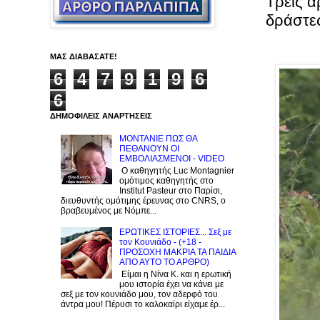
Τρεις α
δράστε
ΜΑΣ ΔΙΑΒΑΣΑΤΕ!
6
4
7
9
1
9
6
6
ΔΗΜΟΦΙΛΕΙΣ ΑΝΑΡΤΗΣΕΙΣ
ΜΟΝΤΑΝΙΕ ΠΩΣ ΘΑ
ΠΕΘΑΝΟΥΝ ΟΙ
ΕΜΒΟΛΙΑΣΜΕΝΟΙ - VIDEO
Ο καθηγητής Luc Montagnier
ομότιμος καθηγητής στο
Institut Pasteur στο Παρίσι,
διευθυντής ομότιμης έρευνας στο CNRS, o
βραβευμένος με Νόμπε...
ΕΡΩΤΙΚΕΣ ΙΣΤΟΡΙΕΣ... Σεξ με
τον Kουνιάδο - (+18 -
ΠΡΟΣΟΧΗ ΜΑΚΡΙΑ ΤΑ ΠΑΙΔΙΑ
ΑΠΟ ΑΥΤΟ ΤΟ ΑΡΘΡΟ)
Είμαι η Νίνα Κ. και η ερωτική
μου ιστορία έχει να κάνει με
σεξ με τον κουνιάδο μου, τον αδερφό του
άντρα μου! Πέρυσι το καλοκαίρι είχαμε έρ...