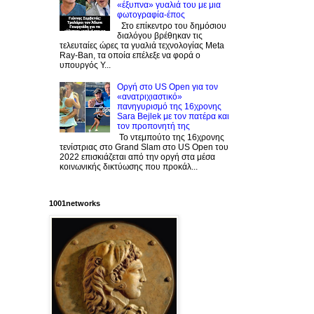
«έξυπνα» γυαλιά του με μια
φωτογραφία-έπος
Στο επίκεντρο του δημόσιου
διαλόγου βρέθηκαν τις
τελευταίες ώρες τα γυαλιά τεχνολογίας Meta
Ray-Ban, τα οποία επέλεξε να φορά ο
υπουργός Υ...
Οργή στο US Open για τον
«ανατριχιαστικό»
πανηγυρισμό της 16χρονης
Sara Bejlek με τον πατέρα και
τον προπονητή της
Το ντεμπούτο της 16χρονης
τενίστριας στο Grand Slam στο US Open του
2022 επισκιάζεται από την οργή στα μέσα
κοινωνικής δικτύωσης που προκάλ...
1001networks