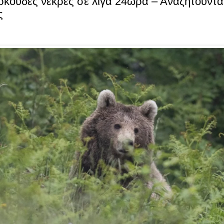
ρκούδες νεκρές σε λίγα 24ωρα – Αναζητούνται
ς