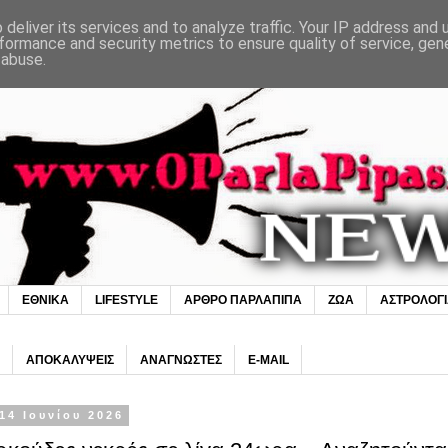
deliver its services and to analyze traffic. Your IP address and
formance and security metrics to ensure quality of service, ge
 abuse.
ΕΘΝΙΚΑ
LIFESTYLE
ΑΡΘΡΟ ΠΑΡΛΑΠΙΠΑ
ΖΩΑ
ΑΣΤΡΟΛΟΓ
ΑΠΟΚΑΛΥΨΕΙΣ
ΑΝΑΓΝΩΣΤΕΣ
E-MAIL
14 Ιουνίου 2026