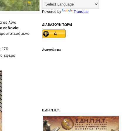
Powered by
Translate
α σε λίγα
ΔΙΑΒΑΖΟΥΝ ΤΩΡΑ!
Μακεδονία
.
 προστατευόμενο
ς 170
Αναγνώστες
ώο έφερε
Ε.ΔΗ.Π.Η.Τ.