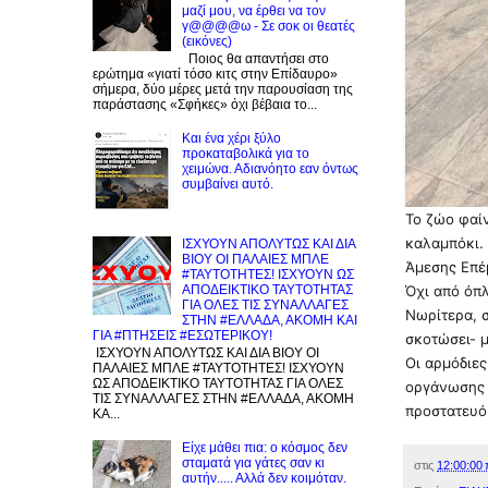
μαζί μου, να έρθει να τον
γ@@@@ω - Σε σοκ οι θεατές
(εικόνες)
Ποιος θα απαντήσει στο
ερώτημα «γιατί τόσο κιτς στην Επίδαυρο»
σήμερα, δύο μέρες μετά την παρουσίαση της
παράστασης «Σφήκες» όχι βέβαια το...
Και ένα χέρι ξύλο
προκαταβολικά για το
χειμώνα. Αδιανόητο εαν όντως
συμβαίνει αυτό.
Το ζώο φαί
καλαμπόκι. 
ΙΣΧΥΟΥΝ ΑΠΟΛΥΤΩΣ ΚΑΙ ΔΙΑ
ΒΙΟΥ ΟΙ ΠΑΛΑΙΕΣ ΜΠΛΕ
Άμεσης Επέ
#ΤΑΥΤΟΤΗΤΕΣ! ΙΣΧΥΟΥΝ ΩΣ
Όχι από όπ
ΑΠΟΔΕΙΚΤΙΚΟ ΤΑΥΤΟΤΗΤΑΣ
ΓΙΑ ΟΛΕΣ ΤΙΣ ΣΥΝΑΛΛΑΓΕΣ
Νωρίτερα, 
ΣΤΗΝ #ΕΛΛΑΔΑ, ΑΚΟΜΗ ΚΑΙ
ΓΙΑ #ΠΤΗΣΕΙΣ #ΕΣΩΤΕΡΙΚΟΥ!
σκοτώσει- 
ΙΣΧΥΟΥΝ ΑΠΟΛΥΤΩΣ ΚΑΙ ΔΙΑ ΒΙΟΥ ΟΙ
Οι αρμόδιε
ΠΑΛΑΙΕΣ ΜΠΛΕ #ΤΑΥΤΟΤΗΤΕΣ! ΙΣΧΥΟΥΝ
ΩΣ ΑΠΟΔΕΙΚΤΙΚΟ ΤΑΥΤΟΤΗΤΑΣ ΓΙΑ ΟΛΕΣ
οργάνωσης «
ΤΙΣ ΣΥΝΑΛΛΑΓΕΣ ΣΤΗΝ #ΕΛΛΑΔΑ, ΑΚΟΜΗ
προστατευό
ΚΑ...
Είχε μάθει πια: ο κόσμος δεν
σταματά για γάτες σαν κι
στις
12:00:00 
αυτήν..... Αλλά δεν κοιμόταν.