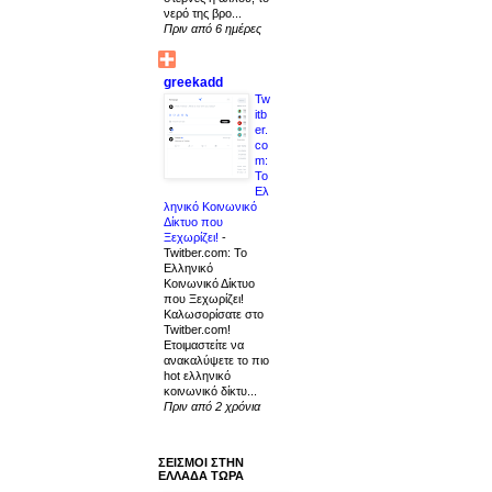
νερό της βρο...
Πριν από 6 ημέρες
greekadd
Tw
itb
er.
co
m:
Το
Ελ
ληνικό Κοινωνικό
Δίκτυο που
Ξεχωρίζει!
-
Twitber.com: Το
Ελληνικό
Κοινωνικό Δίκτυο
που Ξεχωρίζει!
Καλωσορίσατε στο
Twitber.com!
Ετοιμαστείτε να
ανακαλύψετε το πιο
hot ελληνικό
κοινωνικό δίκτυ...
Πριν από 2 χρόνια
ΣΕΙΣΜΟΙ ΣΤΗΝ
ΕΛΛΑΔΑ ΤΩΡΑ