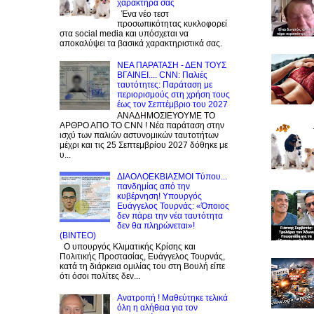
χαρακτήρα σας
Ένα νέο τεστ
προσωπικότητας κυκλοφορεί
στα social media και υπόσχεται να
αποκαλύψει τα βασικά χαρακτηριστικά σας.
NEA ΠΑΡΑΤΑΣΗ - ΔΕΝ ΤΟΥΣ
ΒΓΑΙΝΕΙ.... CNN: Παλιές
ταυτότητες: Παράταση με
περιορισμούς στη χρήση τους
έως τον Σεπτέμβριο του 2027
ΑΝΑΔΗΜΟΣΙΕΥΟΥΜΕ ΤΟ
ΑΡΘΡΟ ΑΠΟ ΤΟ CNN ! Νέα παράταση στην
ισχύ των παλιών αστυνομικών ταυτοτήτων
μέχρι και τις 25 Σεπτεμβρίου 2027 δόθηκε με
υ...
ΔΙΑΟΛΟΕΚΒΙΑΣΜΟΙ Tύπου...
πανδημίας από την
κυβέρνηση! Υπουργός
Ευάγγελος Τουρνάς: «Όποιος
δεν πάρει την νέα ταυτότητα
δεν θα πληρώνεται»!
(BINTEO)
Ο υπουργός Κλιματικής Κρίσης και
Πολιτικής Προστασίας, Ευάγγελος Τουρνάς,
κατά τη διάρκεια ομιλίας του στη Βουλή είπε
ότι όσοι πολίτες δεν...
Ανατροπή ! Mαθεύτηκε τελικά
όλη η αλήθεια για τον