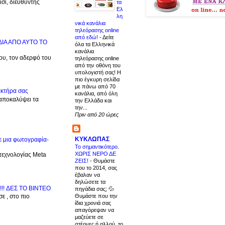
σι, διευθυντής
τα
Ελ
λη
νικά κανάλια
τηλεόρασης online
από εδώ!
-
Δείτε
ΙΔΙΑ ΑΠΟ ΑΥΤΟ ΤΟ
όλα τα Ελληνικά
κανάλια
μου, τον αδερφό του
τηλεόρασης online
από την οθόνη του
υπολογιστή σας! Η
πιο έγκυρη σελίδα
με πάνω από 70
ακτήρα σας
κανάλια, από όλη
 αποκαλύψει τα
την Ελλάδα και
την...
Πριν από 20 ώρες
ΚΥΚΛΩΠΑΣ
ε μια φωτογραφία-
Το σημαντικότερο.
ΧΩΡΙΣ ΝΕΡΟ ΔΕ
 τεχνολογίας Meta
ΖΕΙΣ!
-
Θυμάστε
που το 2014, σας
έβαλαν να
δηλώσετε τα
!!! ΔΕΣ TO BINTEO
πηγάδια σας; 💦
Θυμάστε που την
ε , στο πιο
ίδια χρονιά σας
απαγόρεψαν να
μαζεύετε σε
στέρνες ή αλλού, το