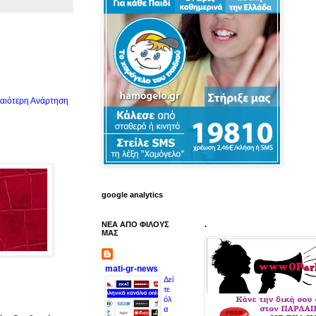
αιότερη Ανάρτηση
google analytics
ΝΕΑ ΑΠΟ ΦΙΛΟΥΣ
.
ΜΑΣ
mati-gr-news
Δεί
τε
όλ
α