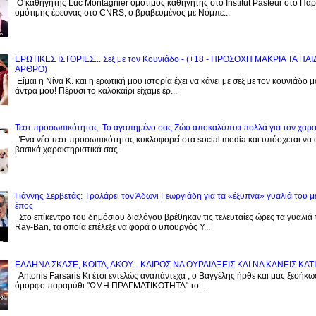
Ο καθηγητής Luc Montagnier ομότιμος καθηγητής στο Institut Pasteur στο Παρί
ομότιμης έρευνας στο CNRS, o βραβευμένος με Νόμπε...
ΕΡΩΤΙΚΕΣ ΙΣΤΟΡΙΕΣ... Σεξ με τον Kουνιάδο - (+18 - ΠΡΟΣΟΧΗ ΜΑΚΡΙΑ ΤΑ ΠΑ
ΑΡΘΡΟ)
Είμαι η Νίνα Κ. και η ερωτική μου ιστορία έχει να κάνει με σεξ με τον κουνιάδο 
άντρα μου! Πέρυσι το καλοκαίρι είχαμε έρ...
Τεστ προσωπικότητας: Το αγαπημένο σας Zώο αποκαλύπτει πολλά για τον χαρ
Ένα νέο τεστ προσωπικότητας κυκλοφορεί στα social media και υπόσχεται να
βασικά χαρακτηριστικά σας.
Γιάννης Σερβετάς: Τρολάρει τον Άδωνι Γεωργιάδη για τα «έξυπνα» γυαλιά του μ
έπος
Στο επίκεντρο του δημόσιου διαλόγου βρέθηκαν τις τελευταίες ώρες τα γυαλιά
Ray-Ban, τα οποία επέλεξε να φορά ο υπουργός Υ...
EΛΛΗΝΑ ΣΚΑΣΕ, ΚΟΙΤΑ, ΑΚΟΥ... ΚΑΙΡΟΣ ΝΑ ΟΥΡΛIAΞΕΙΣ ΚΑΙ ΝΑ ΚΑΝΕΙΣ KATI
Antonis Farsaris Κι έτσι εντελώς αναπάντεχα , ο Βαγγέλης ήρθε και μας ξεσήκωσ
όμορφο παραμύθι "ΩΜΗ ΠΡΑΓΜΑΤΙΚΟΤΗΤΑ" το...