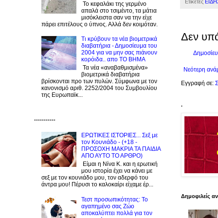
Ετικέτες
ΕΙΔΗ
Το κεφαλάκι της γερμένο
απαλά στο τσιμέντο, τα μάτια
μισόκλειστα σαν να την είχε
πάρει επιτέλους ο ύπνος. Αλλά δεν κοιμόταν.
Δεν υπ
Τι κρύβουν τα νέα βιομετρικά
διαβατήρια - Δημοσίευμα του
2004 για να μην σας πιάνουν
Δημοσίευ
κορόιδα.. απο ΤΟ ΒΗΜΑ
Τα νέα «αναβαθμισμένα»
Νεότερη ανά
βιομετρικά διαβατήρια
βρίσκονται προ των πυλών. Σύμφωνα με τον
Εγγραφή σε:
Σ
κανονισμό αριθ. 2252/2004 του Συμβουλίου
της Ευρωπαϊκ...
.
-----------
ΕΡΩΤΙΚΕΣ ΙΣΤΟΡΙΕΣ... Σεξ με
τον Kουνιάδο - (+18 -
ΠΡΟΣΟΧΗ ΜΑΚΡΙΑ ΤΑ ΠΑΙΔΙΑ
ΑΠΟ ΑΥΤΟ ΤΟ ΑΡΘΡΟ)
Είμαι η Νίνα Κ. και η ερωτική
μου ιστορία έχει να κάνει με
σεξ με τον κουνιάδο μου, τον αδερφό του
άντρα μου! Πέρυσι το καλοκαίρι είχαμε έρ...
Δημοφιλείς α
Τεστ προσωπικότητας: Το
αγαπημένο σας Zώο
αποκαλύπτει πολλά για τον