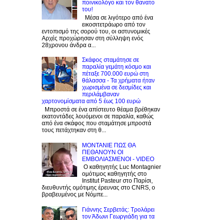
ποινικολόγο και τον θανατο
του!
Μέσα σε λιγότερο από ένα
εικοσιτετράωρο από τον
εντοπισμό της σορού του, οι αστυνομικές
Αρχές προχώρησαν στη σύλληψη ενός
28χρονου άνδρα α...
Σκάφος σταμάτησε σε
παραλία γεμάτη κόσμο και
πέταξε 700.000 ευρώ στη
θάλασσα - Τα χρήματα ήταν
χωρισμένα σε δεσμίδες και
περιλάμβαναν
χαρτονομίσματα από 5 έως 100 ευρώ
Μπροστά σε ένα απίστευτο θέαμα βρέθηκαν
εκατοντάδες λουόμενοι σε παραλία, καθώς
από ένα σκάφος που σταμάτησε μπροστά
τους πετάχτηκαν στη θ...
ΜΟΝΤΑΝΙΕ ΠΩΣ ΘΑ
ΠΕΘΑΝΟΥΝ ΟΙ
ΕΜΒΟΛΙΑΣΜΕΝΟΙ - VIDEO
Ο καθηγητής Luc Montagnier
ομότιμος καθηγητής στο
Institut Pasteur στο Παρίσι,
διευθυντής ομότιμης έρευνας στο CNRS, o
βραβευμένος με Νόμπε...
Γιάννης Σερβετάς: Τρολάρει
τον Άδωνι Γεωργιάδη για τα