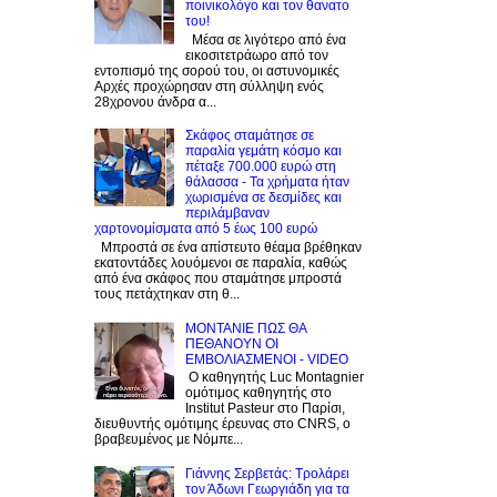
ποινικολόγο και τον θανατο
του!
Μέσα σε λιγότερο από ένα
εικοσιτετράωρο από τον
εντοπισμό της σορού του, οι αστυνομικές
Αρχές προχώρησαν στη σύλληψη ενός
28χρονου άνδρα α...
Σκάφος σταμάτησε σε
παραλία γεμάτη κόσμο και
πέταξε 700.000 ευρώ στη
θάλασσα - Τα χρήματα ήταν
χωρισμένα σε δεσμίδες και
περιλάμβαναν
χαρτονομίσματα από 5 έως 100 ευρώ
Μπροστά σε ένα απίστευτο θέαμα βρέθηκαν
εκατοντάδες λουόμενοι σε παραλία, καθώς
από ένα σκάφος που σταμάτησε μπροστά
τους πετάχτηκαν στη θ...
ΜΟΝΤΑΝΙΕ ΠΩΣ ΘΑ
ΠΕΘΑΝΟΥΝ ΟΙ
ΕΜΒΟΛΙΑΣΜΕΝΟΙ - VIDEO
Ο καθηγητής Luc Montagnier
ομότιμος καθηγητής στο
Institut Pasteur στο Παρίσι,
διευθυντής ομότιμης έρευνας στο CNRS, o
βραβευμένος με Νόμπε...
Γιάννης Σερβετάς: Τρολάρει
τον Άδωνι Γεωργιάδη για τα