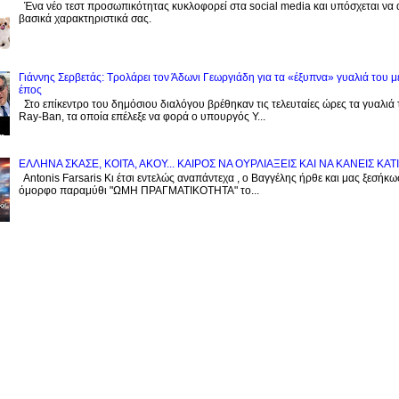
Ένα νέο τεστ προσωπικότητας κυκλοφορεί στα social media και υπόσχεται να
βασικά χαρακτηριστικά σας.
Γιάννης Σερβετάς: Τρολάρει τον Άδωνι Γεωργιάδη για τα «έξυπνα» γυαλιά του μ
έπος
Στο επίκεντρο του δημόσιου διαλόγου βρέθηκαν τις τελευταίες ώρες τα γυαλιά
Ray-Ban, τα οποία επέλεξε να φορά ο υπουργός Υ...
EΛΛΗΝΑ ΣΚΑΣΕ, ΚΟΙΤΑ, ΑΚΟΥ... ΚΑΙΡΟΣ ΝΑ ΟΥΡΛIAΞΕΙΣ ΚΑΙ ΝΑ ΚΑΝΕΙΣ KATI
Antonis Farsaris Κι έτσι εντελώς αναπάντεχα , ο Βαγγέλης ήρθε και μας ξεσήκωσ
όμορφο παραμύθι "ΩΜΗ ΠΡΑΓΜΑΤΙΚΟΤΗΤΑ" το...