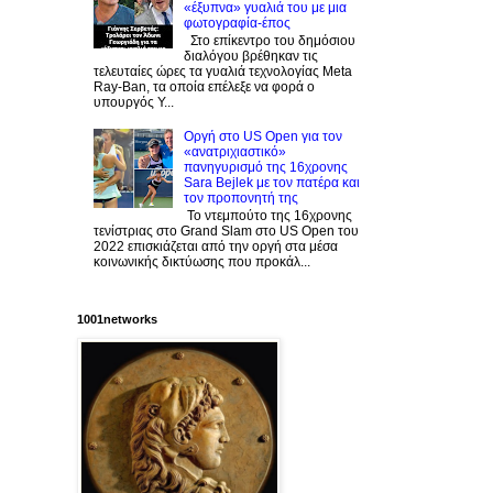
«έξυπνα» γυαλιά του με μια
φωτογραφία-έπος
Στο επίκεντρο του δημόσιου
διαλόγου βρέθηκαν τις
τελευταίες ώρες τα γυαλιά τεχνολογίας Meta
Ray-Ban, τα οποία επέλεξε να φορά ο
υπουργός Υ...
Οργή στο US Open για τον
«ανατριχιαστικό»
πανηγυρισμό της 16χρονης
Sara Bejlek με τον πατέρα και
τον προπονητή της
Το ντεμπούτο της 16χρονης
τενίστριας στο Grand Slam στο US Open του
2022 επισκιάζεται από την οργή στα μέσα
κοινωνικής δικτύωσης που προκάλ...
1001networks