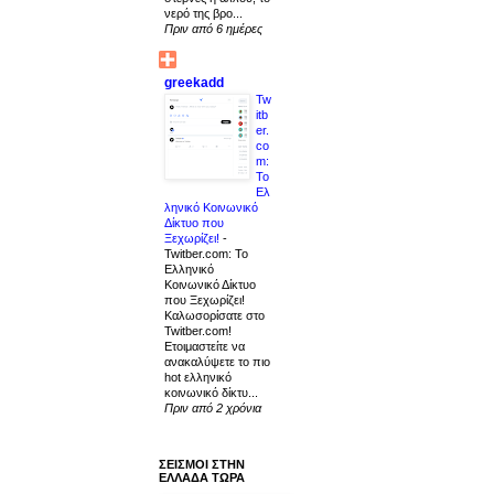
νερό της βρο...
Πριν από 6 ημέρες
greekadd
Tw
itb
er.
co
m:
Το
Ελ
ληνικό Κοινωνικό
Δίκτυο που
Ξεχωρίζει!
-
Twitber.com: Το
Ελληνικό
Κοινωνικό Δίκτυο
που Ξεχωρίζει!
Καλωσορίσατε στο
Twitber.com!
Ετοιμαστείτε να
ανακαλύψετε το πιο
hot ελληνικό
κοινωνικό δίκτυ...
Πριν από 2 χρόνια
ΣΕΙΣΜΟΙ ΣΤΗΝ
ΕΛΛΑΔΑ ΤΩΡΑ