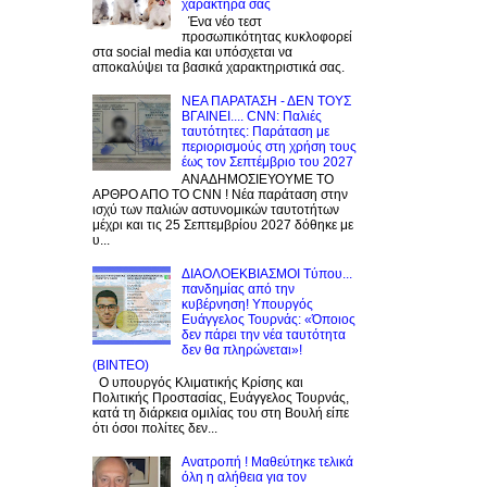
χαρακτήρα σας
Ένα νέο τεστ
προσωπικότητας κυκλοφορεί
στα social media και υπόσχεται να
αποκαλύψει τα βασικά χαρακτηριστικά σας.
NEA ΠΑΡΑΤΑΣΗ - ΔΕΝ ΤΟΥΣ
ΒΓΑΙΝΕΙ.... CNN: Παλιές
ταυτότητες: Παράταση με
περιορισμούς στη χρήση τους
έως τον Σεπτέμβριο του 2027
ΑΝΑΔΗΜΟΣΙΕΥΟΥΜΕ ΤΟ
ΑΡΘΡΟ ΑΠΟ ΤΟ CNN ! Νέα παράταση στην
ισχύ των παλιών αστυνομικών ταυτοτήτων
μέχρι και τις 25 Σεπτεμβρίου 2027 δόθηκε με
υ...
ΔΙΑΟΛΟΕΚΒΙΑΣΜΟΙ Tύπου...
πανδημίας από την
κυβέρνηση! Υπουργός
Ευάγγελος Τουρνάς: «Όποιος
δεν πάρει την νέα ταυτότητα
δεν θα πληρώνεται»!
(BINTEO)
Ο υπουργός Κλιματικής Κρίσης και
Πολιτικής Προστασίας, Ευάγγελος Τουρνάς,
κατά τη διάρκεια ομιλίας του στη Βουλή είπε
ότι όσοι πολίτες δεν...
Ανατροπή ! Mαθεύτηκε τελικά
όλη η αλήθεια για τον