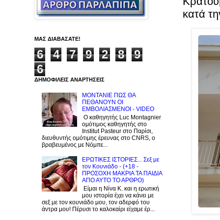
Κρατού
κατά τη
ΜΑΣ ΔΙΑΒΑΣΑΤΕ!
6
4
7
9
2
8
9
6
ΔΗΜΟΦΙΛΕΙΣ ΑΝΑΡΤΗΣΕΙΣ
ΜΟΝΤΑΝΙΕ ΠΩΣ ΘΑ
ΠΕΘΑΝΟΥΝ ΟΙ
ΕΜΒΟΛΙΑΣΜΕΝΟΙ - VIDEO
Ο καθηγητής Luc Montagnier
ομότιμος καθηγητής στο
Institut Pasteur στο Παρίσι,
διευθυντής ομότιμης έρευνας στο CNRS, o
βραβευμένος με Νόμπε...
ΕΡΩΤΙΚΕΣ ΙΣΤΟΡΙΕΣ... Σεξ με
τον Kουνιάδο - (+18 -
ΠΡΟΣΟΧΗ ΜΑΚΡΙΑ ΤΑ ΠΑΙΔΙΑ
ΑΠΟ ΑΥΤΟ ΤΟ ΑΡΘΡΟ)
Είμαι η Νίνα Κ. και η ερωτική
μου ιστορία έχει να κάνει με
σεξ με τον κουνιάδο μου, τον αδερφό του
άντρα μου! Πέρυσι το καλοκαίρι είχαμε έρ...