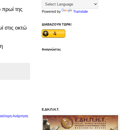
 πρωί της
Powered by
Translate
ΔΙΑΒΑΖΟΥΝ ΤΩΡΑ!
ί στις οκτώ
ση
Αναγνώστες
Ε.ΔΗ.Π.Η.Τ.
αιότερη Ανάρτηση