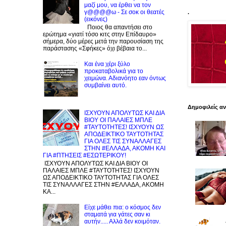
μαζί μου, να έρθει να τον
γ@@@@ω - Σε σοκ οι θεατές
.
(εικόνες)
Ποιος θα απαντήσει στο
ερώτημα «γιατί τόσο κιτς στην Επίδαυρο»
σήμερα, δύο μέρες μετά την παρουσίαση της
παράστασης «Σφήκες» όχι βέβαια το...
Και ένα χέρι ξύλο
προκαταβολικά για το
χειμώνα. Αδιανόητο εαν όντως
συμβαίνει αυτό.
Δημοφιλείς α
ΙΣΧΥΟΥΝ ΑΠΟΛΥΤΩΣ ΚΑΙ ΔΙΑ
ΒΙΟΥ ΟΙ ΠΑΛΑΙΕΣ ΜΠΛΕ
#ΤΑΥΤΟΤΗΤΕΣ! ΙΣΧΥΟΥΝ ΩΣ
ΑΠΟΔΕΙΚΤΙΚΟ ΤΑΥΤΟΤΗΤΑΣ
ΓΙΑ ΟΛΕΣ ΤΙΣ ΣΥΝΑΛΛΑΓΕΣ
ΣΤΗΝ #ΕΛΛΑΔΑ, ΑΚΟΜΗ ΚΑΙ
ΓΙΑ #ΠΤΗΣΕΙΣ #ΕΣΩΤΕΡΙΚΟΥ!
ΙΣΧΥΟΥΝ ΑΠΟΛΥΤΩΣ ΚΑΙ ΔΙΑ ΒΙΟΥ ΟΙ
ΠΑΛΑΙΕΣ ΜΠΛΕ #ΤΑΥΤΟΤΗΤΕΣ! ΙΣΧΥΟΥΝ
ΩΣ ΑΠΟΔΕΙΚΤΙΚΟ ΤΑΥΤΟΤΗΤΑΣ ΓΙΑ ΟΛΕΣ
ΤΙΣ ΣΥΝΑΛΛΑΓΕΣ ΣΤΗΝ #ΕΛΛΑΔΑ, ΑΚΟΜΗ
ΚΑ...
Είχε μάθει πια: ο κόσμος δεν
σταματά για γάτες σαν κι
αυτήν..... Αλλά δεν κοιμόταν.