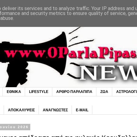
deliver its services and to analyze traffic. Your IP address and
formance and security metrics to ensure quality of service, ge
 abuse.
ΕΘΝΙΚΑ
LIFESTYLE
ΑΡΘΡΟ ΠΑΡΛΑΠΙΠΑ
ΖΩΑ
ΑΣΤΡΟΛΟΓ
ΑΠΟΚΑΛΥΨΕΙΣ
ΑΝΑΓΝΩΣΤΕΣ
E-MAIL
Ιουνίου 2026