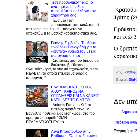
Τεστ προσωπικότητας: Το
αγαπημένο σας Zώο
Κρατούμε
αποκαλύπτει πολλά για τον
χαρακτήρα σας
Τρίτης (2
Ένα νέο τεστ
προσωπικότητας κυκλοφορεί
Πρόκειτα
στα social media και υπόσχεται να
αποκαλύψει τα βασικά χαρακτηριστικά σας.
και ενώ β
Γιάννης Σερβετάς: Τρολάρει
τον Άδωνι Γεωργιάδη για τα
Ο δραπέτη
«έξυπνα» γυαλιά του με μια
ναρκωτικ
φωτογραφία-έπος
Στο επίκεντρο του δημόσιου
διαλόγου βρέθηκαν τις
τελευταίες ώρες τα γυαλιά τεχνολογίας Meta
στις
6:00:00 μ.
Ray-Ban, τα οποία επέλεξε να φορά ο
υπουργός Υ...
Ετικέτες
ΕΙΔΗ
EΛΛΗΝΑ ΣΚΑΣΕ, ΚΟΙΤΑ,
ΑΚΟΥ... ΚΑΙΡΟΣ ΝΑ
ΟΥΡΛIAΞΕΙΣ ΚΑΙ ΝΑ ΚΑΝΕΙΣ
KATI!!! ΔΕΣ TO BINTEO
Δεν υπ
Antonis Farsaris Κι έτσι
εντελώς αναπάντεχα , ο
Δημοσίευ
Βαγγέλης ήρθε και μας ξεσήκωσε , στο πιο
όμορφο παραμύθι "ΩΜΗ
ΠΡΑΓΜΑΤΙΚΟΤΗΤΑ" το...
Νεότερη ανά
Εγγραφή σε:
Σ
Λένα Κιτσοπούλου στην
Επίδαυρο: Όποιος διαφωνεί