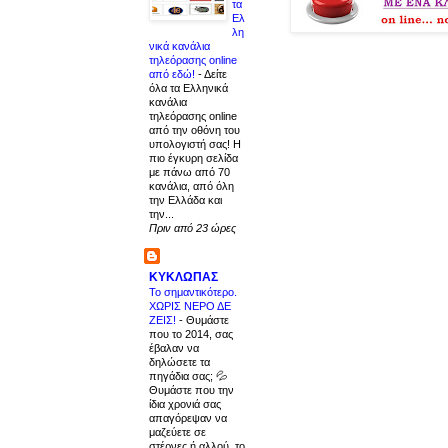
τα
Ελ
λη
νικά κανάλια
τηλεόρασης online
από εδώ!
-
Δείτε
όλα τα Ελληνικά
κανάλια
τηλεόρασης online
από την οθόνη του
υπολογιστή σας! Η
πιο έγκυρη σελίδα
με πάνω από 70
κανάλια, από όλη
την Ελλάδα και
την...
Πριν από 23 ώρες
ΚΥΚΛΩΠΑΣ
Το σημαντικότερο.
ΧΩΡΙΣ ΝΕΡΟ ΔΕ
ΖΕΙΣ!
-
Θυμάστε
που το 2014, σας
έβαλαν να
δηλώσετε τα
πηγάδια σας; 💦
Θυμάστε που την
ίδια χρονιά σας
απαγόρεψαν να
μαζεύετε σε
στέρνες ή αλλού, το