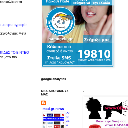
 αποκαλύψει τα
ε μια φωτογραφία-
 τεχνολογίας Meta
!!! ΔΕΣ TO BINTEO
ε , στο πιο
google analytics
ΝΕΑ ΑΠΟ ΦΙΛΟΥΣ
.
ΜΑΣ
mati-gr-news
Δεί
τε
όλ
α