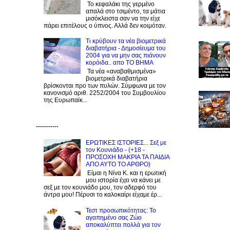
Το κεφαλάκι της γερμένο
απαλά στο τσιμέντο, τα μάτια
μισόκλειστα σαν να την είχε
πάρει επιτέλους ο ύπνος. Αλλά δεν κοιμόταν.
Τι κρύβουν τα νέα βιομετρικά
διαβατήρια - Δημοσίευμα του
2004 για να μην σας πιάνουν
κορόιδα.. απο ΤΟ ΒΗΜΑ
Τα νέα «αναβαθμισμένα»
βιομετρικά διαβατήρια
βρίσκονται προ των πυλών. Σύμφωνα με τον
κανονισμό αριθ. 2252/2004 του Συμβουλίου
της Ευρωπαϊκ...
-----------
ΕΡΩΤΙΚΕΣ ΙΣΤΟΡΙΕΣ... Σεξ με
τον Kουνιάδο - (+18 -
ΠΡΟΣΟΧΗ ΜΑΚΡΙΑ ΤΑ ΠΑΙΔΙΑ
ΑΠΟ ΑΥΤΟ ΤΟ ΑΡΘΡΟ)
Είμαι η Νίνα Κ. και η ερωτική
μου ιστορία έχει να κάνει με
σεξ με τον κουνιάδο μου, τον αδερφό του
άντρα μου! Πέρυσι το καλοκαίρι είχαμε έρ...
Τεστ προσωπικότητας: Το
αγαπημένο σας Zώο
αποκαλύπτει πολλά για τον