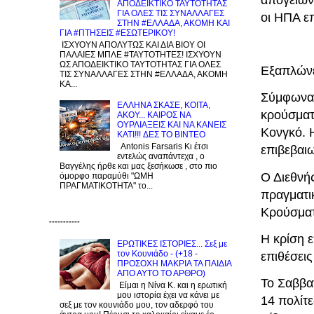
ΑΠΟΔΕΙΚΤΙΚΟ ΤΑΥΤΟΤΗΤΑΣ
ΓΙΑ ΟΛΕΣ ΤΙΣ ΣΥΝΑΛΛΑΓΕΣ
οι ΗΠΑ επ
ΣΤΗΝ #ΕΛΛΑΔΑ, ΑΚΟΜΗ ΚΑΙ
ΓΙΑ #ΠΤΗΣΕΙΣ #ΕΣΩΤΕΡΙΚΟΥ!
ΙΣΧΥΟΥΝ ΑΠΟΛΥΤΩΣ ΚΑΙ ΔΙΑ ΒΙΟΥ ΟΙ
ΠΑΛΑΙΕΣ ΜΠΛΕ #ΤΑΥΤΟΤΗΤΕΣ! ΙΣΧΥΟΥΝ
ΩΣ ΑΠΟΔΕΙΚΤΙΚΟ ΤΑΥΤΟΤΗΤΑΣ ΓΙΑ ΟΛΕΣ
Εξαπλώνε
ΤΙΣ ΣΥΝΑΛΛΑΓΕΣ ΣΤΗΝ #ΕΛΛΑΔΑ, ΑΚΟΜΗ
ΚΑ...
Σύμφωνα 
EΛΛΗΝΑ ΣΚΑΣΕ, ΚΟΙΤΑ,
κρούσματ
ΑΚΟΥ... ΚΑΙΡΟΣ ΝΑ
ΟΥΡΛIAΞΕΙΣ ΚΑΙ ΝΑ ΚΑΝΕΙΣ
Κονγκό. 
KATI!!! ΔΕΣ TO BINTEO
Antonis Farsaris Κι έτσι
επιβεβαι
εντελώς αναπάντεχα , ο
Βαγγέλης ήρθε και μας ξεσήκωσε , στο πιο
Ο Διεθνής
όμορφο παραμύθι "ΩΜΗ
ΠΡΑΓΜΑΤΙΚΟΤΗΤΑ" το...
πραγματι
Κρούσματ
-----------
Η κρίση 
ΕΡΩΤΙΚΕΣ ΙΣΤΟΡΙΕΣ... Σεξ με
τον Kουνιάδο - (+18 -
επιθέσεις
ΠΡΟΣΟΧΗ ΜΑΚΡΙΑ ΤΑ ΠΑΙΔΙΑ
ΑΠΟ ΑΥΤΟ ΤΟ ΑΡΘΡΟ)
Το Σαββα
Είμαι η Νίνα Κ. και η ερωτική
μου ιστορία έχει να κάνει με
14 πολίτε
σεξ με τον κουνιάδο μου, τον αδερφό του