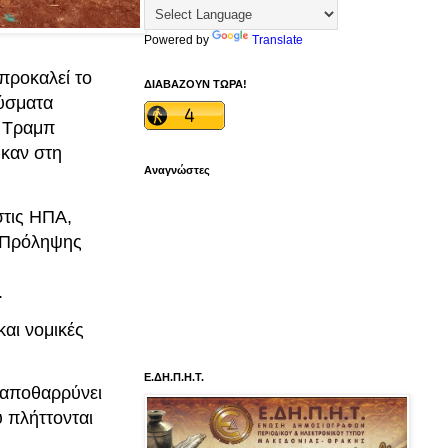
Powered by
Translate
προκαλεί το
ΔΙΑΒΑΖΟΥΝ ΤΩΡΑ!
ούσματα
η Τραμπ
ηκαν στη
Αναγνώστες
στις ΗΠΑ,
ι Πρόληψης
.
και νομικές
Ε.ΔΗ.Π.Η.Τ.
 αποθαρρύνει
 πλήττονται