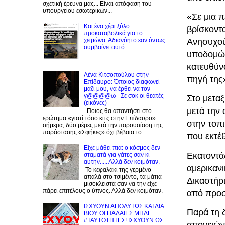
σχετική έρευνα μας... Είναι απόφαση του
υπουργείου εσωτερικών...
«Σε μια 
Και ένα χέρι ξύλο
βρίσκοντ
προκαταβολικά για το
χειμώνα. Αδιανόητο εαν όντως
Ανησυχού
συμβαίνει αυτό.
υποδομών
κατευθύνο
Λένα Κιτσοπούλου στην
πηγή της
Επίδαυρο: Όποιος διαφωνεί
μαζί μου, να έρθει να τον
γ@@@@ω - Σε σοκ οι θεατές
Στο μετα
(εικόνες)
μετά την
Ποιος θα απαντήσει στο
ερώτημα «γιατί τόσο κιτς στην Επίδαυρο»
στην τοπι
σήμερα, δύο μέρες μετά την παρουσίαση της
παράστασης «Σφήκες» όχι βέβαια το...
που εκτέ
Είχε μάθει πια: ο κόσμος δεν
Εκατοντά
σταματά για γάτες σαν κι
αυτήν..... Αλλά δεν κοιμόταν.
αμερικανι
Το κεφαλάκι της γερμένο
απαλά στο τσιμέντο, τα μάτια
Δικαστήρι
μισόκλειστα σαν να την είχε
πάρει επιτέλους ο ύπνος. Αλλά δεν κοιμόταν.
από προσ
ΙΣΧΥΟΥΝ ΑΠΟΛΥΤΩΣ ΚΑΙ ΔΙΑ
Παρά τη 
ΒΙΟΥ ΟΙ ΠΑΛΑΙΕΣ ΜΠΛΕ
#ΤΑΥΤΟΤΗΤΕΣ! ΙΣΧΥΟΥΝ ΩΣ
απογειώνο