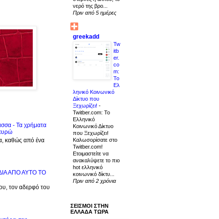
νερό της βρο...
Πριν από 5 ημέρες
greekadd
Tw
itb
er.
co
m:
Το
Ελ
ληνικό Κοινωνικό
Δίκτυο που
Ξεχωρίζει!
-
Twitber.com: Το
Ελληνικό
ασσα - Τα χρήματα
Κοινωνικό Δίκτυο
 ευρώ
που Ξεχωρίζει!
α, καθώς από ένα
Καλωσορίσατε στο
Twitber.com!
Ετοιμαστείτε να
ανακαλύψετε το πιο
hot ελληνικό
ΙΔΙΑ ΑΠΟ ΑΥΤΟ ΤΟ
κοινωνικό δίκτυ...
Πριν από 2 χρόνια
μου, τον αδερφό του
ΣΕΙΣΜΟΙ ΣΤΗΝ
ΕΛΛΑΔΑ ΤΩΡΑ