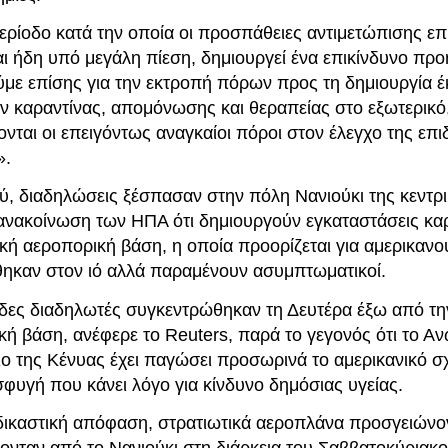
περίοδο κατά την οποία οι προσπάθειες αντιμετώπισης ε
αι ήδη υπό μεγάλη πίεση, δημιουργεί ένα επικίνδυνο πρ
με επίσης για την εκτροπή πόρων προς τη δημιουργία 
 καραντίνας, απομόνωσης και θεραπείας στο εξωτερικό,
νται οι επειγόντως αναγκαίοι πόροι στον έλεγχο της επι
».
ξύ, διαδηλώσεις ξέσπασαν στην πόλη Νανιούκι της κεντρ
 ανακοίνωση των ΗΠΑ ότι δημιουργούν εγκαταστάσεις κα
κή αεροπορική βάση, η οποία προορίζεται για αμερικανο
θηκαν στον ιό αλλά παραμένουν ασυμπτωματικοί.
δες διαδηλωτές συγκεντρώθηκαν τη Δευτέρα έξω από τη
κή βάση, ανέφερε το Reuters, παρά το γεγονός ότι το Α
ο της Κένυας έχει παγώσει προσωρινά το αμερικανικό σχ
φυγή που κάνει λόγο για κίνδυνο δημόσιας υγείας.
δικαστική απόφαση, στρατιωτικά αεροπλάνα προσγειώνον
νταν από το Νανιούκι στη διάρκεια του Σαββατοκύριακο,