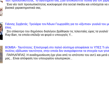
Τεστ προσωπικότητας: Το αγαπημένο σας Zώο αποκαλύπτει πολλά για τον χαρ
Ένα νέο τεστ προσωπικότητας κυκλοφορεί στα social media και υπόσχεται να
βασικά χαρακτηριστικά σας.
Γιάννης Σερβετάς: Τρολάρει τον Άδωνι Γεωργιάδη για τα «έξυπνα» γυαλιά του μ
έπος
Στο επίκεντρο του δημόσιου διαλόγου βρέθηκαν τις τελευταίες ώρες τα γυαλιά
Ray-Ban, τα οποία επέλεξε να φορά ο υπουργός Υ...
BOMBA - Ταυτότητες: Eπιστροφή στο παλιό σύστημα αποφάσισε το ΥΠΕΣ Τι γίνε
πολίτες εξέδωσαν ταυτότητα, στην οποία δεν αναγράφονται τα στοιχεία των γον
ΠΑΡΛΑΠΙΠΑΣ: Η αναδημοσίευση έχει γίνει από το ιστότοπο του αντ1 και μετά 
μας... Είναι απόφαση του υπουργείου εσωτερικών...