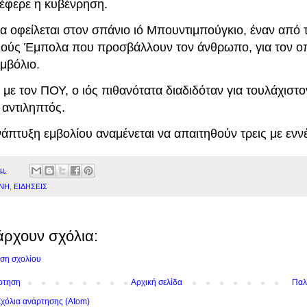
νέφερε η κυβένρηση.
α οφείλεται στον σπάνιο ιό Μπουντιμπούγκιο, έναν από 
 ιούς Έμπολα που προσβάλλουν τον άνθρωπο, για τον ο
μβόλιο.
με τον ΠΟΥ, ο ιός πιθανότατα διαδιδόταν για τουλάχιστ
ι αντιληπτός.
νάπτυξη εμβολίου αναμένεται να απαιτηθούν τρεις με ενν
μ.
ΝΗ
,
ΕΙΔΗΣΕΙΣ
άρχουν σχόλια:
ση σχολίου
ρτηση
Αρχική σελίδα
Παλ
χόλια ανάρτησης (Atom)