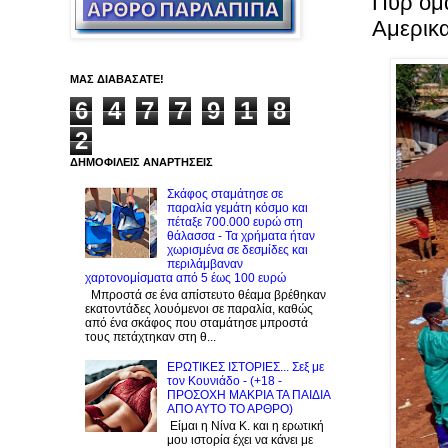
Πυρ ομ
Αμερικ
ΜΑΣ ΔΙΑΒΑΣΑΤΕ!
6
4
7
7
9
1
8
2
ΔΗΜΟΦΙΛΕΙΣ ΑΝΑΡΤΗΣΕΙΣ
Σκάφος σταμάτησε σε
παραλία γεμάτη κόσμο και
πέταξε 700.000 ευρώ στη
θάλασσα - Τα χρήματα ήταν
χωρισμένα σε δεσμίδες και
περιλάμβαναν
χαρτονομίσματα από 5 έως 100 ευρώ
Μπροστά σε ένα απίστευτο θέαμα βρέθηκαν
εκατοντάδες λουόμενοι σε παραλία, καθώς
από ένα σκάφος που σταμάτησε μπροστά
τους πετάχτηκαν στη θ...
ΕΡΩΤΙΚΕΣ ΙΣΤΟΡΙΕΣ... Σεξ με
τον Kουνιάδο - (+18 -
ΠΡΟΣΟΧΗ ΜΑΚΡΙΑ ΤΑ ΠΑΙΔΙΑ
ΑΠΟ ΑΥΤΟ ΤΟ ΑΡΘΡΟ)
Είμαι η Νίνα Κ. και η ερωτική
μου ιστορία έχει να κάνει με