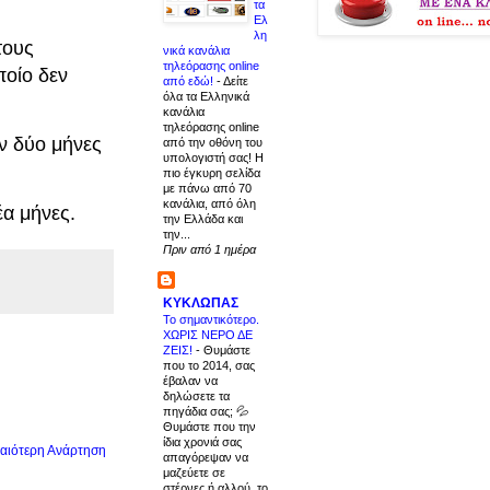
τα
Ελ
λη
τους
νικά κανάλια
τηλεόρασης online
ποίο δεν
από εδώ!
-
Δείτε
όλα τα Ελληνικά
κανάλια
τηλεόρασης online
ον δύο μήνες
από την οθόνη του
υπολογιστή σας! Η
πιο έγκυρη σελίδα
με πάνω από 70
κανάλια, από όλη
έα μήνες.
την Ελλάδα και
την...
Πριν από 1 ημέρα
ΚΥΚΛΩΠΑΣ
Το σημαντικότερο.
ΧΩΡΙΣ ΝΕΡΟ ΔΕ
ΖΕΙΣ!
-
Θυμάστε
που το 2014, σας
έβαλαν να
δηλώσετε τα
πηγάδια σας; 💦
Θυμάστε που την
ίδια χρονιά σας
αιότερη Ανάρτηση
απαγόρεψαν να
μαζεύετε σε
στέρνες ή αλλού, το