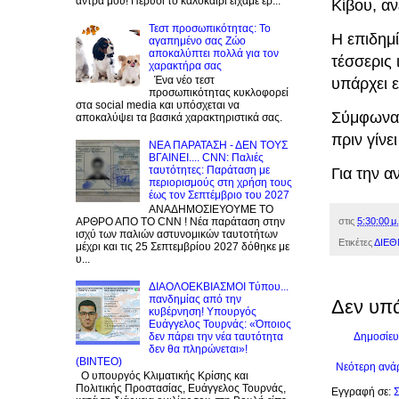
άντρα μου! Πέρυσι το καλοκαίρι είχαμε έρ...
Κίβου, α
Τεστ προσωπικότητας: Το
Η επιδημί
αγαπημένο σας Zώο
αποκαλύπτει πολλά για τον
τέσσερις
χαρακτήρα σας
Ένα νέο τεστ
υπάρχει ε
προσωπικότητας κυκλοφορεί
στα social media και υπόσχεται να
Σύμφωνα 
αποκαλύψει τα βασικά χαρακτηριστικά σας.
πριν γίνε
NEA ΠΑΡΑΤΑΣΗ - ΔΕΝ ΤΟΥΣ
ΒΓΑΙΝΕΙ.... CNN: Παλιές
ταυτότητες: Παράταση με
Για την α
περιορισμούς στη χρήση τους
έως τον Σεπτέμβριο του 2027
ΑΝΑΔΗΜΟΣΙΕΥΟΥΜΕ ΤΟ
στις
5:30:00 μ.
ΑΡΘΡΟ ΑΠΟ ΤΟ CNN ! Νέα παράταση στην
ισχύ των παλιών αστυνομικών ταυτοτήτων
Ετικέτες
ΔΙΕΘ
μέχρι και τις 25 Σεπτεμβρίου 2027 δόθηκε με
υ...
ΔΙΑΟΛΟΕΚΒΙΑΣΜΟΙ Tύπου...
πανδημίας από την
Δεν υπ
κυβέρνηση! Υπουργός
Ευάγγελος Τουρνάς: «Όποιος
Δημοσίευ
δεν πάρει την νέα ταυτότητα
δεν θα πληρώνεται»!
(BINTEO)
Νεότερη ανά
Ο υπουργός Κλιματικής Κρίσης και
Πολιτικής Προστασίας, Ευάγγελος Τουρνάς,
Εγγραφή σε:
Σ