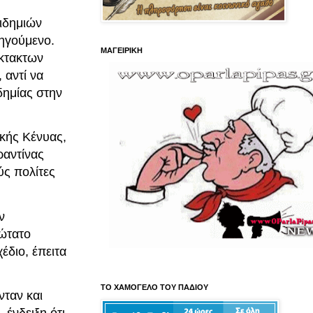
πιδημιών
οηγούμενο.
ΜΑΓΕΙΡΙΚΗ
έκτακτων
 αντί να
δημίας στην
ικής Κένυας,
ραντίνας
ύς πολίτες
ν
νώτατο
έδιο, έπειτα
ΤΟ ΧΑΜΟΓΕΛΟ ΤΟΥ ΠΑΔΙΟΥ
ταν και
 ένδειξη ότι