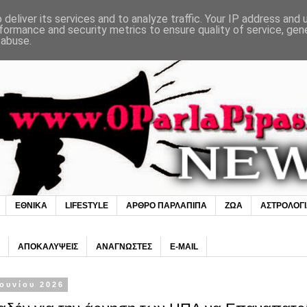
deliver its services and to analyze traffic. Your IP address and
formance and security metrics to ensure quality of service, ge
 abuse.
ΕΘΝΙΚΑ
LIFESTYLE
ΑΡΘΡΟ ΠΑΡΛΑΠΙΠΑ
ΖΩΑ
ΑΣΤΡΟΛΟΓ
ΑΠΟΚΑΛΥΨΕΙΣ
ΑΝΑΓΝΩΣΤΕΣ
E-MAIL
Ιουνίου 2026