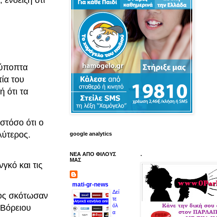
 ύποπτα
ία του
 ότι τα
στόσο ότι ο
λύτερος.
google analytics
ΝΕΑ ΑΠΟ ΦΙΛΟΥΣ
.
ΜΑΣ
γκό και τις
mati-gr-news
Δεί
τος σκότωσαν
τε
όλ
 Βόρειου
α