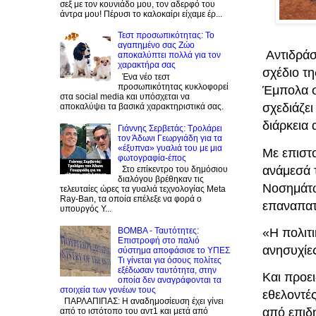
σεξ με τον κουνιάδο μου, τον αδερφό του
άντρα μου! Πέρυσι το καλοκαίρι είχαμε έρ...
Τεστ προσωπικότητας: Το
αγαπημένο σας Zώο
Αντιδράσ
αποκαλύπτει πολλά για τον
χαρακτήρα σας
σχέδιο τ
Ένα νέο τεστ
προσωπικότητας κυκλοφορεί
Έμπολα σ
στα social media και υπόσχεται να
σχεδιάζε
αποκαλύψει τα βασικά χαρακτηριστικά σας.
διάρκεια
Γιάννης Σερβετάς: Τρολάρει
τον Άδωνι Γεωργιάδη για τα
«έξυπνα» γυαλιά του με μια
Με επιστ
φωτογραφία-έπος
ανάμεσά 
Στο επίκεντρο του δημόσιου
διαλόγου βρέθηκαν τις
Νοσημάτω
τελευταίες ώρες τα γυαλιά τεχνολογίας Meta
Ray-Ban, τα οποία επέλεξε να φορά ο
επαναπατρ
υπουργός Υ...
«Η πολιτι
BOMBA - Ταυτότητες:
Eπιστροφή στο παλιό
ανησυχίες
σύστημα αποφάσισε το ΥΠΕΣ
Τι γίνεται για όσους πολίτες
εξέδωσαν ταυτότητα, στην
Και προε
οποία δεν αναγράφονται τα
στοιχεία των γονέων τους
εθελοντέ
ΠΑΡΛΑΠΙΠΑΣ: Η αναδημοσίευση έχει γίνει
από επιδη
από το ιστότοπο του αντ1 και μετά από