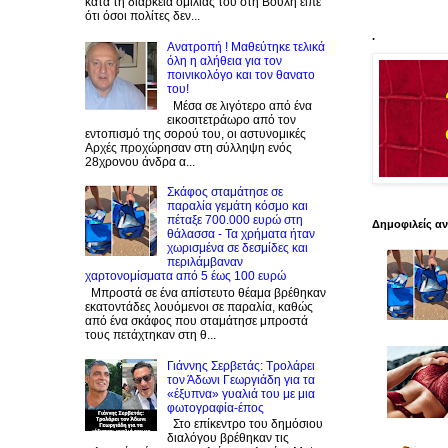
κατά τη διάρκεια ομιλίας του στη Βουλή είπε
ότι όσοι πολίτες δεν...
.
Ανατροπή ! Mαθεύτηκε τελικά
όλη η αλήθεια για τον
ποινικολόγο και τον θανατο
του!
Μέσα σε λιγότερο από ένα
εικοσιτετράωρο από τον
εντοπισμό της σορού του, οι αστυνομικές
Αρχές προχώρησαν στη σύλληψη ενός
28χρονου άνδρα α...
Σκάφος σταμάτησε σε
παραλία γεμάτη κόσμο και
πέταξε 700.000 ευρώ στη
Δημοφιλείς α
θάλασσα - Τα χρήματα ήταν
χωρισμένα σε δεσμίδες και
περιλάμβαναν
χαρτονομίσματα από 5 έως 100 ευρώ
Μπροστά σε ένα απίστευτο θέαμα βρέθηκαν
εκατοντάδες λουόμενοι σε παραλία, καθώς
από ένα σκάφος που σταμάτησε μπροστά
τους πετάχτηκαν στη θ...
Γιάννης Σερβετάς: Τρολάρει
τον Άδωνι Γεωργιάδη για τα
«έξυπνα» γυαλιά του με μια
φωτογραφία-έπος
Στο επίκεντρο του δημόσιου
διαλόγου βρέθηκαν τις