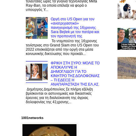
τελευταίες ώρες τα γυαλιά τεχνολογίας Meta
Ray-Ban, τα οποία επέλεξε να φορά ο
υπουργός Υ...
Οργή στο US Open για τον
«ανατριχιαστικό»
πανηγυρισμό της 16χρονης
Sara Bejlek με τον πατέρα και
τον προπονητή της
Το ντεμπούτο της 16χρονης
τενίστριας στο Grand Slam στο US Open του
2022 επισκιάζεται από την οργή στα μέσα
κοινωνικής δικτύωσης που προκάλ...
ΦΡΙΚΗ ΣΤΗ ΣΥΡΟ: ΜΟΛΙΣ TO
ΑΠΟΚΑΛΥΨΕ Η
ΔΗΜΟΓΛΙΔΟΥ ΓΙΑ ΤΟ
KINΗΤΡΟ ΤΗΣ ΔΟΛΟΦΟΝΙΑΣ
– ΤΙ ΕΔΕΙΞΕ Η
ΑΝΑΠΑΡΑΣΤΑΣΗ ΤΗΣ ΕΛ.ΑΣ.
Δημήτρης Δημόπουλος Σε πλήρη εξέλιξη
βρίσκονται οι αστυνομικές και δικαστικές
έρευνες για τη διαλεύκανση της άγριας
δολοφονίας της 41χρονης...
1001networks