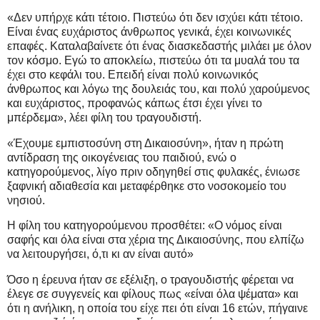
«Δεν υπήρχε κάτι τέτοιο. Πιστεύω ότι δεν ισχύει κάτι τέτοιο.
Είναι ένας ευχάριστος άνθρωπος γενικά, έχει κοινωνικές
επαφές. Καταλαβαίνετε ότι ένας διασκεδαστής μιλάει με όλον
τον κόσμο. Εγώ το αποκλείω, πιστεύω ότι τα μυαλά του τα
έχει στο κεφάλι του. Επειδή είναι πολύ κοινωνικός
άνθρωπος και λόγω της δουλειάς του, και πολύ χαρούμενος
και ευχάριστος, προφανώς κάπως έτσι έχει γίνει το
μπέρδεμα», λέει φίλη του τραγουδιστή.
«Έχουμε εμπιστοσύνη στη Δικαιοσύνη», ήταν η πρώτη
αντίδραση της οικογένειας του παιδιού, ενώ ο
κατηγορούμενος, λίγο πριν οδηγηθεί στις φυλακές, ένιωσε
ξαφνική αδιαθεσία και μεταφέρθηκε στο νοσοκομείο του
νησιού.
Η φίλη του κατηγορούμενου προσθέτει: «Ο νόμος είναι
σαφής και όλα είναι στα χέρια της Δικαιοσύνης, που ελπίζω
να λειτουργήσει, ό,τι κι αν είναι αυτό»
Όσο η έρευνα ήταν σε εξέλιξη, ο τραγουδιστής φέρεται να
έλεγε σε συγγενείς και φίλους πως «είναι όλα ψέματα» και
ότι η ανήλικη, η οποία του είχε πει ότι είναι 16 ετών, πήγαινε