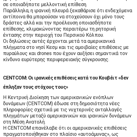
σε οποιαδήποτε μελλοντική επίθεση.
Παράλληλα, η ιρανική πλευρά ξεκαθάρισε ότι ενδεχόμενα
αντίποινα θα μπορούσαν να στοχεύσουν όχι μόνο τους
δράστες αλλά και την προέλευση οποιασδήποτε
επίθεσης, κλιμακώνοντας περαιτέρω τη ρητορική
έντασης στην περιοχή του Περσικού Κόλπου.
Οι δηλώσεις αυτές έρχονται μετά τα αμερικανικά
πλήγματα στο νησί Κεσμ και τις αμοιβαίες επιθέσεις με
πυραύλους και drones που έχουν αυξήσει σημαντικά τον
κίνδυνο ευρύτερης περιφερειακής σύγκρουσης.
CENTCOM: Οι ιρανικές επιθέσεις κατά του Κουβέιτ «δεν
έπληξαν τους στόχους τους»
Η Κεντρική Διοίκηση των αμερικανικών ενόπλων
δυνάμεων (CENTCOM) έδωσε στη δημοσιότητα νέες
πληροφορίες σχετικά με τις νυχτερινές ανταλλαγές
πληγμάτων μεταξύ αμερικανικών και ιρανικών δυνάμεων
στη Μέση Ανατολή.
Η CENTCOM επανέλαβε ότι οι αμερικανικές επιθέσεις
πραγματοποιήθηκαν στο πλαίσιο «αυτοάμυνας», ως