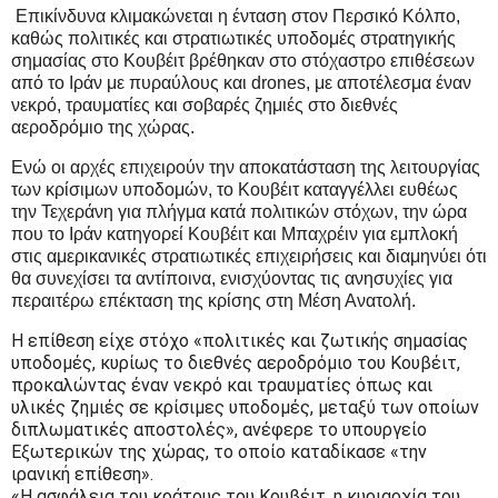
Επικίνδυνα κλιμακώνεται η ένταση στον Περσικό Κόλπο,
καθώς πολιτικές και στρατιωτικές υποδομές στρατηγικής
σημασίας στο Κουβέιτ βρέθηκαν στο στόχαστρο επιθέσεων
από το Ιράν με πυραύλους και drones, με αποτέλεσμα έναν
νεκρό, τραυματίες και σοβαρές ζημιές στο διεθνές
αεροδρόμιο της χώρας.
Ενώ οι αρχές επιχειρούν την αποκατάσταση της λειτουργίας
των κρίσιμων υποδομών, το Κουβέιτ καταγγέλλει ευθέως
την Τεχεράνη για πλήγμα κατά πολιτικών στόχων, την ώρα
που το Ιράν κατηγορεί Κουβέιτ και Μπαχρέιν για εμπλοκή
στις αμερικανικές στρατιωτικές επιχειρήσεις και διαμηνύει ότι
θα συνεχίσει τα αντίποινα, ενισχύοντας τις ανησυχίες για
περαιτέρω επέκταση της κρίσης στη Μέση Ανατολή.
Η επίθεση είχε στόχο «πολιτικές και ζωτικής σημασίας
υποδομές, κυρίως το διεθνές αεροδρόμιο του Κουβέιτ,
προκαλώντας έναν νεκρό και τραυματίες όπως και
υλικές ζημιές σε κρίσιμες υποδομές, μεταξύ των οποίων
διπλωματικές αποστολές», ανέφερε το υπουργείο
Εξωτερικών της χώρας, το οποίο καταδίκασε «την
ιρανική επίθεση».
«Η ασφάλεια του κράτους του Κουβέιτ, η κυριαρχία του