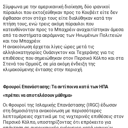
Σύμφωνα με την αμερικανική διοίκηση, δύο ιρανικοί
πύραυλοι που εκτοξεύθηκαν προς το Κουβέιτ είτε δεν
έφθασαν στον στόχο τους είτε διαλύθηκαν κατά την
πτήση τους, ενώ τρεις ακόμη πύραυλοι που
κατευθύνονταν προς το Μπαχρέιν αναχαιτίστηκαν άμεσα
από τα συστήματα αεράμυνας των Ηνωμένων Πολιτειών
και του Μπαχρέιν.
Η ανακοίνωση έρχεται λίγες ώρες μετά τις
αλληλοκατηγορίες Ουάσιγκτον και Τεχεράνης για τις
επιθέσεις που σημειώθηκαν στον Περσικό Κόλπο και στα
Στενά του Ορμούζ, σε μία ακόμη ένδειξη της
κλιμακούμενης έντασης στην περιοχή.
Φρουροί Επανάστασης: Τα αντίποινα κατά των ΗΠΑ
«πρέπει να αποτελέσουν μάθημα»
Οι Φρουροί της Ισλαμικής Επανάστασης (IRGC) έδωσαν
στη δημοσιότητα ανακοίνωση με περισσότερες
λεπτομέρειες σχετικά με τις νυχτερινές επιθέσεις στον
Περσικό Κόλπο, υποστηρίζοντας ότι επρόκειτο για
απάντηση σε αμερικανικές ενέργειες κατά ιρανικών