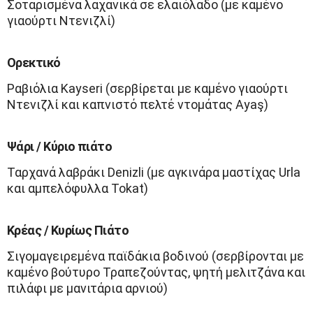
Σοταρισμένα λαχανικά σε ελαιόλαδο (με καμένο
γιαούρτι Ντενιζλί)
Ορεκτικό
Ραβιόλια Kayseri (σερβίρεται με καμένο γιαούρτι
Ντενιζλί και καπνιστό πελτέ ντομάτας Ayaş)
Ψάρι / Κύριο πιάτο
Ταρχανά λαβράκι Denizli (με αγκινάρα μαστίχας Urla
και αμπελόφυλλα Tokat)
Κρέας / Κυρίως Πιάτο
Σιγομαγειρεμένα παϊδάκια βοδινού (σερβίρονται με
καμένο βούτυρο Τραπεζούντας, ψητή μελιτζάνα και
πιλάφι με μανιτάρια αρνιού)