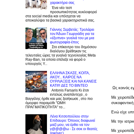
χαρακτήρα σας
Ένα νέο τεστ
προσωπικότητας κυκλοφορεί
στα social media και υπόσχεται να
αποκαλύψει τα βασικά χαρακτηριστικά σας.
Γιάννης Σερβετάς: Τρολάρει
τον Άδωνι Γεωργιάδη για τα
«έξυπνα» γυαλιά του με μια
φωτογραφία-έπος
Στο επίκεντρο του δημόσιου
διαλόγου βρέθηκαν τις
τελευταίες ώρες τα γυαλιά τεχνολογίας Meta
Ray-Ban, τα οποία επέλεξε να φορά ο
υπουργός Υ...
EΛΛΗΝΑ ΣΚΑΣΕ, ΚΟΙΤΑ,
ΑΚΟΥ... ΚΑΙΡΟΣ ΝΑ
ΟΥΡΛIAΞΕΙΣ ΚΑΙ ΝΑ ΚΑΝΕΙΣ
KATI!!! ΔΕΣ TO BINTEO
Ως κοινός ε
Antonis Farsaris Κι έτσι
εντελώς αναπάντεχα , ο
Με χειροπέδ
Βαγγέλης ήρθε και μας ξεσήκωσε , στο πιο
συκοφαντική
όμορφο παραμύθι "ΩΜΗ
ΠΡΑΓΜΑΤΙΚΟΤΗΤΑ" το...
Ενώ είχε υπ
Λένα Κιτσοπούλου στην
Επίδαυρο: Όποιος διαφωνεί
Με την ιατρι
μαζί μου, να έρθει να τον
γ@@@@ω - Σε σοκ οι θεατές
Με χειροπέδ
(εικόνες)