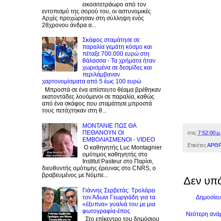
εικοσιτετράωρο από τον
εντοπισμό της σορού του, οι αστυνομικές
Αρχές προχώρησαν στη σύλληψη ενός
28χρονου άνδρα α...
Σκάφος σταμάτησε σε
παραλία γεμάτη κόσμο και
πέταξε 700.000 ευρώ στη
θάλασσα - Τα χρήματα ήταν
χωρισμένα σε δεσμίδες και
περιλάμβαναν
χαρτονομίσματα από 5 έως 100 ευρώ
Μπροστά σε ένα απίστευτο θέαμα βρέθηκαν
εκατοντάδες λουόμενοι σε παραλία, καθώς
από ένα σκάφος που σταμάτησε μπροστά
τους πετάχτηκαν στη θ...
ΜΟΝΤΑΝΙΕ ΠΩΣ ΘΑ
ΠΕΘΑΝΟΥΝ ΟΙ
στις
7:52:00 μ.
ΕΜΒΟΛΙΑΣΜΕΝΟΙ - VIDEO
Ετικέτες
ΑΡΘ
Ο καθηγητής Luc Montagnier
ομότιμος καθηγητής στο
Institut Pasteur στο Παρίσι,
διευθυντής ομότιμης έρευνας στο CNRS, o
βραβευμένος με Νόμπε...
Δεν υπ
Γιάννης Σερβετάς: Τρολάρει
Δημοσίευ
τον Άδωνι Γεωργιάδη για τα
«έξυπνα» γυαλιά του με μια
φωτογραφία-έπος
Νεότερη ανά
Στο επίκεντρο του δημόσιου