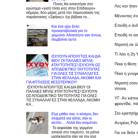
Ποιος θα απαντήσει στο
Λες και ήταν
ερώτημα «γιατί τόσο κιτς στην Επίδαυρο»
σήμερα, δύο μέρες μετά την παρουσίαση της
Μένοντας έτσ
παράστασης «Σφήκες» όχι βέβαια το...
Επειδή ο άν
Και ένα χέρι ξύλο
προκαταβολικά για το
Επειδή το ασ
χειμώνα. Αδιανόητο εαν όντως
συμβαίνει αυτό.
Ντροπή σε ό
Τι λέει η 2η
ΙΣΧΥΟΥΝ ΑΠΟΛΥΤΩΣ ΚΑΙ ΔΙΑ
ΒΙΟΥ ΟΙ ΠΑΛΑΙΕΣ ΜΠΛΕ
Ποια η θέση 
#ΤΑΥΤΟΤΗΤΕΣ! ΙΣΧΥΟΥΝ ΩΣ
ΑΠΟΔΕΙΚΤΙΚΟ ΤΑΥΤΟΤΗΤΑΣ
Ποια η γνώμ
ΓΙΑ ΟΛΕΣ ΤΙΣ ΣΥΝΑΛΛΑΓΕΣ
ΣΤΗΝ #ΕΛΛΑΔΑ, ΑΚΟΜΗ ΚΑΙ
ΓΙΑ #ΠΤΗΣΕΙΣ #ΕΣΩΤΕΡΙΚΟΥ!
Ντροπή στον
ΙΣΧΥΟΥΝ ΑΠΟΛΥΤΩΣ ΚΑΙ ΔΙΑ ΒΙΟΥ ΟΙ
τίποτα .
ΠΑΛΑΙΕΣ ΜΠΛΕ #ΤΑΥΤΟΤΗΤΕΣ! ΙΣΧΥΟΥΝ
ΩΣ ΑΠΟΔΕΙΚΤΙΚΟ ΤΑΥΤΟΤΗΤΑΣ ΓΙΑ ΟΛΕΣ
ΥΓ: Αν κάποι
ΤΙΣ ΣΥΝΑΛΛΑΓΕΣ ΣΤΗΝ #ΕΛΛΑΔΑ, ΑΚΟΜΗ
φροντίδα, πά
ΚΑ...
Στο κρατητήρ
Είχε μάθει πια: ο κόσμος δεν
σταματά για γάτες σαν κι
αυτήν..... Αλλά δεν κοιμόταν.
Αντρέας Ριζ
Το κεφαλάκι της γερμένο
απαλά στο τσιμέντο, τα μάτια
Για να δείτε
μισόκλειστα σαν να την είχε