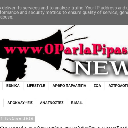
deliver its services and to analyze traffic. Your IP address and
formance and security metrics to ensure quality of service, ge
 abuse.
ΕΘΝΙΚΑ
LIFESTYLE
ΑΡΘΡΟ ΠΑΡΛΑΠΙΠΑ
ΖΩΑ
ΑΣΤΡΟΛΟΓ
ΑΠΟΚΑΛΥΨΕΙΣ
ΑΝΑΓΝΩΣΤΕΣ
E-MAIL
4 Ιουλίου 2026