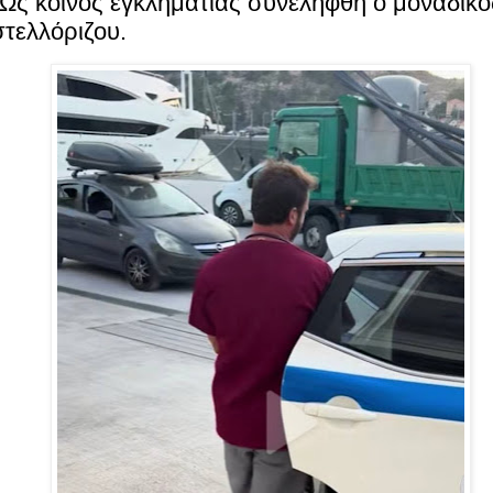
 Ως κοινός εγκληματίας συνελήφθη ο μοναδικό
τελλόριζου.