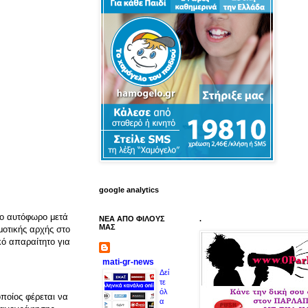
google analytics
το αυτόφωρο μετά
ΝΕΑ ΑΠΟ ΦΙΛΟΥΣ
.
ΜΑΣ
μοτικής αρχής στο
κό απαραίτητο για
mati-gr-news
Δεί
τε
όλ
ποίος φέρεται να
α