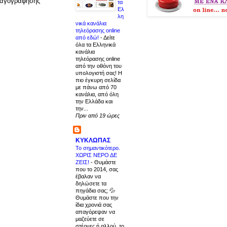
νταγογράφησης
τα
Ελ
λη
νικά κανάλια
τηλεόρασης online
από εδώ!
-
Δείτε
όλα τα Ελληνικά
κανάλια
τηλεόρασης online
από την οθόνη του
υπολογιστή σας! Η
πιο έγκυρη σελίδα
με πάνω από 70
κανάλια, από όλη
την Ελλάδα και
την...
Πριν από 19 ώρες
ΚΥΚΛΩΠΑΣ
Το σημαντικότερο.
ΧΩΡΙΣ ΝΕΡΟ ΔΕ
ΖΕΙΣ!
-
Θυμάστε
που το 2014, σας
έβαλαν να
δηλώσετε τα
πηγάδια σας; 💦
Θυμάστε που την
ίδια χρονιά σας
απαγόρεψαν να
μαζεύετε σε
στέρνες ή αλλού, το