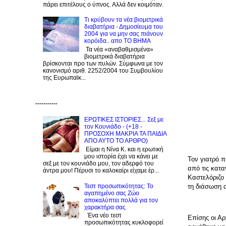
πάρει επιτέλους ο ύπνος. Αλλά δεν κοιμόταν.
Τι κρύβουν τα νέα βιομετρικά
διαβατήρια - Δημοσίευμα του
2004 για να μην σας πιάνουν
κορόιδα.. απο ΤΟ ΒΗΜΑ
Τα νέα «αναβαθμισμένα»
βιομετρικά διαβατήρια
βρίσκονται προ των πυλών. Σύμφωνα με τον
κανονισμό αριθ. 2252/2004 του Συμβουλίου
της Ευρωπαϊκ...
-----------
ΕΡΩΤΙΚΕΣ ΙΣΤΟΡΙΕΣ... Σεξ με
τον Kουνιάδο - (+18 -
ΠΡΟΣΟΧΗ ΜΑΚΡΙΑ ΤΑ ΠΑΙΔΙΑ
ΑΠΟ ΑΥΤΟ ΤΟ ΑΡΘΡΟ)
Είμαι η Νίνα Κ. και η ερωτική
μου ιστορία έχει να κάνει με
Τον γιατρό π
σεξ με τον κουνιάδο μου, τον αδερφό του
από τις κατα
άντρα μου! Πέρυσι το καλοκαίρι είχαμε έρ...
Καστελόριζο 
Τεστ προσωπικότητας: Το
τη διάσωση 
αγαπημένο σας Zώο
αποκαλύπτει πολλά για τον
χαρακτήρα σας
Ένα νέο τεστ
Επίσης οι Αρ
προσωπικότητας κυκλοφορεί