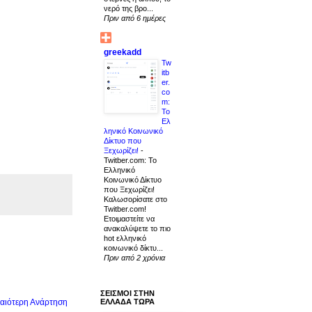
νερό της βρο...
Πριν από 6 ημέρες
greekadd
Tw
itb
er.
co
m:
Το
Ελ
ληνικό Κοινωνικό
Δίκτυο που
Ξεχωρίζει!
-
Twitber.com: Το
Ελληνικό
Κοινωνικό Δίκτυο
που Ξεχωρίζει!
Καλωσορίσατε στο
Twitber.com!
Ετοιμαστείτε να
ανακαλύψετε το πιο
hot ελληνικό
κοινωνικό δίκτυ...
Πριν από 2 χρόνια
ΣΕΙΣΜΟΙ ΣΤΗΝ
αιότερη Ανάρτηση
ΕΛΛΑΔΑ ΤΩΡΑ