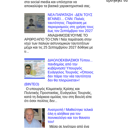
αρνήθηκε να
στα social media και υπόσχεται να
αποκαλύψει τα βασικά χαρακτηριστικά σας.
NEA ΠΑΡΑΤΑΣΗ - ΔΕΝ ΤΟΥΣ
ΒΓΑΙΝΕΙ.... CNN: Παλιές
ταυτότητες: Παράταση με
περιορισμούς στη χρήση τους
έως τον Σεπτέμβριο του 2027
ΑΝΑΔΗΜΟΣΙΕΥΟΥΜΕ ΤΟ
ΑΡΘΡΟ ΑΠΟ ΤΟ CNN ! Νέα παράταση στην
ισχύ των παλιών αστυνομικών ταυτοτήτων
μέχρι και τις 25 Σεπτεμβρίου 2027 δόθηκε με
υ...
ΔΙΑΟΛΟΕΚΒΙΑΣΜΟΙ Tύπου...
πανδημίας από την
κυβέρνηση! Υπουργός
Ευάγγελος Τουρνάς: «Όποιος
δεν πάρει την νέα ταυτότητα
δεν θα πληρώνεται»!
(BINTEO)
Ο υπουργός Κλιματικής Κρίσης και
Πολιτικής Προστασίας, Ευάγγελος Τουρνάς,
κατά τη διάρκεια ομιλίας του στη Βουλή είπε
ότι όσοι πολίτες δεν...
Ανατροπή ! Mαθεύτηκε τελικά
όλη η αλήθεια για τον
ποινικολόγο και τον θανατο
του!
Μέσα σε λιγότερο από ένα