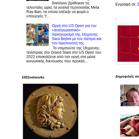
διαλόγου βρέθηκαν τις
Εγγραφή σε:
Σ
τελευταίες ώρες τα γυαλιά τεχνολογίας Meta
Ray-Ban, τα οποία επέλεξε να φορά ο
υπουργός Υ...
.
Οργή στο US Open για τον
«ανατριχιαστικό»
πανηγυρισμό της 16χρονης
Sara Bejlek με τον πατέρα και
τον προπονητή της
Το ντεμπούτο της 16χρονης
τενίστριας στο Grand Slam στο US Open του
2022 επισκιάζεται από την οργή στα μέσα
κοινωνικής δικτύωσης που προκάλ...
Δημοφιλείς α
1001networks