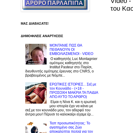
Video -
του Κασ
ΜΑΣ ΔΙΑΒΑΣΑΤΕ!
ΔΗΜΟΦΙΛΕΙΣ ΑΝΑΡΤΗΣΕΙΣ
ΜΟΝΤΑΝΙΕ ΠΩΣ ΘΑ
ΠΕΘΑΝΟΥΝ ΟΙ
ΕΜΒΟΛΙΑΣΜΕΝΟΙ - VIDEO
Ο καθηγητής Luc Montagnier
ομότιμος καθηγητής στο
Institut Pasteur στο Παρίσι,
διευθυντής ομότιμης έρευνας στο CNRS, o
βραβευμένος με Νόμπε...
ΕΡΩΤΙΚΕΣ ΙΣΤΟΡΙΕΣ... Σεξ με
τον Kουνιάδο - (+18 -
ΠΡΟΣΟΧΗ ΜΑΚΡΙΑ ΤΑ ΠΑΙΔΙΑ
ΑΠΟ ΑΥΤΟ ΤΟ ΑΡΘΡΟ)
Είμαι η Νίνα Κ. και η ερωτική
μου ιστορία έχει να κάνει με
σεξ με τον κουνιάδο μου, τον αδερφό του
άντρα μου! Πέρυσι το καλοκαίρι είχαμε έρ...
Τεστ προσωπικότητας: Το
αγαπημένο σας Zώο
αποκαλύπτει πολλά για τον