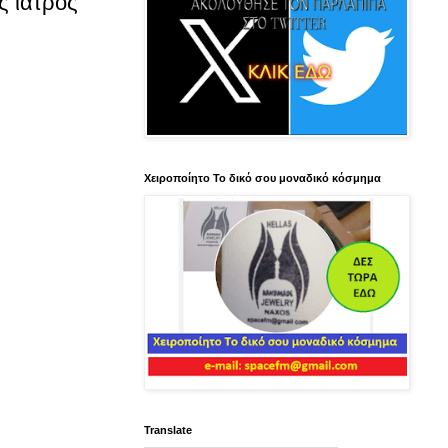
ς ιατρός
Χειροποίητο Το δικό σου μοναδικό κόσμημα
Translate