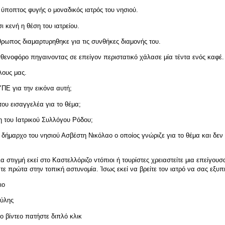
 ύποπτος φυγής ο μοναδικός ιατρός του νησιού.
ι κενή η θέση του ιατρείου.
θρωπος διαμαρτυρηθηκε για τις συνθήκες διαμονής του.
θενοφόρο πηγαινοντας σε επείγον περιστατικό χάλασε μία τέντα ενός καφέ.
λους μας.
 ΥΠΕ για την εικόνα αυτή;
του εισαγγελέα για το θέμα;
η του Ιατρικού Συλλόγου Ρόδου;
 δήμαρχο του νησιού Ασβέστη Νικόλαο ο οποίος γνώριζε για το θέμα και δε
α στιγμή εκεί στο Καστελλόριζο ντόπιοι ή τουρίστες χρειαστείτε μια επείγουσ
τε πρώτα στην τοπική αστυνομία. Ίσως εκεί να βρείτε τον ιατρό να σας εξυπ
ιο
ούλης
 το βίντεο πατήστε διπλό κλικ