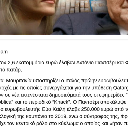
team
τον 2,6 εκατομμύρια ευρώ έλαβαν Αντόνιο Παντσέρι και
από Κατάρ,
αι Μαυριτανία υποστηρίζει ο Ιταλός πρώην ευρωβουλευτ
αρχές με τις οποίες συνεργάζεται για την υπόθεση Qatar
 σε νέα εκτενέστατα δημοσιεύματά τους οι εφημερίδες “
lica” και το περιοδικό “Knack”. Ο Παντσέρι αποκάλυψε μ
δα ευρωβουλευτής Εύα Καϊλή έλαβε 250.000 ευρώ από τ
κλογική της καμπάνια το 2019, ενώ ο σύντροφος της, Φ
είχε τον κεντρικό ρόλο στο κύκλωμα ο οποίος και «ήταν 