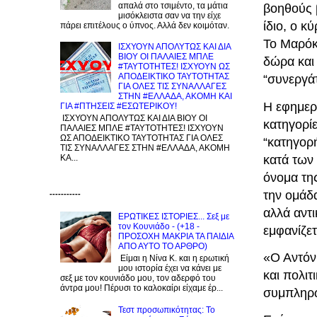
απαλά στο τσιμέντο, τα μάτια
βοηθούς 
μισόκλειστα σαν να την είχε
ίδιο, ο κ
πάρει επιτέλους ο ύπνος. Αλλά δεν κοιμόταν.
Το Μαρόκ
ΙΣΧΥΟΥΝ ΑΠΟΛΥΤΩΣ ΚΑΙ ΔΙΑ
ΒΙΟΥ ΟΙ ΠΑΛΑΙΕΣ ΜΠΛΕ
δώρα και 
#ΤΑΥΤΟΤΗΤΕΣ! ΙΣΧΥΟΥΝ ΩΣ
ΑΠΟΔΕΙΚΤΙΚΟ ΤΑΥΤΟΤΗΤΑΣ
“συνεργάτ
ΓΙΑ ΟΛΕΣ ΤΙΣ ΣΥΝΑΛΛΑΓΕΣ
ΣΤΗΝ #ΕΛΛΑΔΑ, ΑΚΟΜΗ ΚΑΙ
H εφημερ
ΓΙΑ #ΠΤΗΣΕΙΣ #ΕΣΩΤΕΡΙΚΟΥ!
ΙΣΧΥΟΥΝ ΑΠΟΛΥΤΩΣ ΚΑΙ ΔΙΑ ΒΙΟΥ ΟΙ
κατηγορί
ΠΑΛΑΙΕΣ ΜΠΛΕ #ΤΑΥΤΟΤΗΤΕΣ! ΙΣΧΥΟΥΝ
ΩΣ ΑΠΟΔΕΙΚΤΙΚΟ ΤΑΥΤΟΤΗΤΑΣ ΓΙΑ ΟΛΕΣ
“κατηγορ
ΤΙΣ ΣΥΝΑΛΛΑΓΕΣ ΣΤΗΝ #ΕΛΛΑΔΑ, ΑΚΟΜΗ
κατά των
ΚΑ...
όνομα της
την ομάδ
-----------
αλλά αντ
ΕΡΩΤΙΚΕΣ ΙΣΤΟΡΙΕΣ... Σεξ με
τον Kουνιάδο - (+18 -
εμφανίζε
ΠΡΟΣΟΧΗ ΜΑΚΡΙΑ ΤΑ ΠΑΙΔΙΑ
ΑΠΟ ΑΥΤΟ ΤΟ ΑΡΘΡΟ)
«Ο Αντόν
Είμαι η Νίνα Κ. και η ερωτική
μου ιστορία έχει να κάνει με
και πολι
σεξ με τον κουνιάδο μου, τον αδερφό του
άντρα μου! Πέρυσι το καλοκαίρι είχαμε έρ...
συμπληρών
Τεστ προσωπικότητας: Το