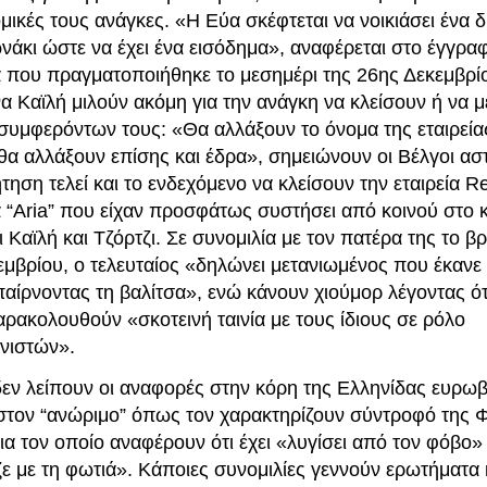
ομικές τους ανάγκες. «Η Εύα σκέφτεται να νοικιάσει ένα 
άκι ώστε να έχει ένα εισόδημα», αναφέρεται στο έγγραφ
α που πραγματοποιήθηκε το μεσημέρι της 26ης Δεκεμβρίο
α Καϊλή μιλούν ακόμη για την ανάγκη να κλείσουν ή να 
ς συμφερόντων τους: «Θα αλλάξουν το όνομα της εταιρεί
θα αλλάξουν επίσης και έδρα», σημειώνουν οι Βέλγοι αστ
ηση τελεί και το ενδεχόμενο να κλείσουν την εταιρεία Re
 “Aria” που είχαν προσφάτως συστήσει από κοινού στο κ
 Καϊλή και Τζόρτζι. Σε συνομιλία με τον πατέρα της το β
μβρίου, ο τελευταίος «δηλώνει μετανιωμένος που έκανε 
αίρνοντας τη βαλίτσα», ενώ κάνουν χιούμορ λέγοντας ότι 
ρακολουθούν «σκοτεινή ταινία με τους ίδιους σε ρόλο
νιστών».
δεν λείπουν οι αναφορές στην κόρη της Ελληνίδας ευρω
 στον “ανώριμο” όπως τον χαρακτηρίζουν σύντροφό της
για τον οποίο αναφέρουν ότι έχει «λυγίσει από τον φόβο»
ζε με τη φωτιά». Κάποιες συνομιλίες γεννούν ερωτήματα 