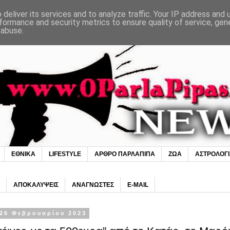
deliver its services and to analyze traffic. Your IP address and
formance and security metrics to ensure quality of service, ge
 abuse.
ΕΘΝΙΚΑ
LIFESTYLE
ΑΡΘΡΟ ΠΑΡΛΑΠΙΠΑ
ΖΩΑ
ΑΣΤΡΟΛΟΓ
ΑΠΟΚΑΛΥΨΕΙΣ
ΑΝΑΓΝΩΣΤΕΣ
E-MAIL
26 Φεβρουαρίου 2023