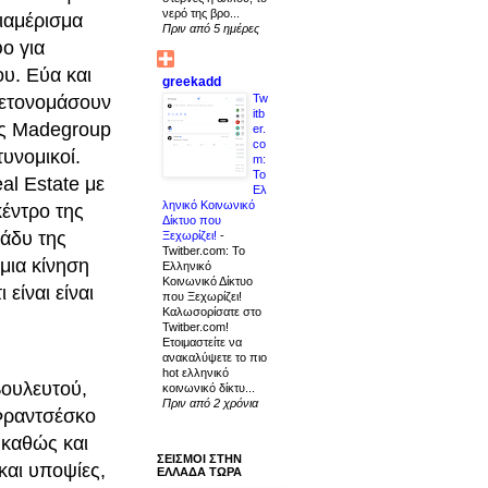
νερό της βρο...
διαμέρισμα
Πριν από 5 ημέρες
ο για
υ. Εύα και
greekadd
Tw
μετονομάσουν
itb
ας Madegroup
er.
co
υνομικοί.
m:
Το
al Estate με
Ελ
ληνικό Κοινωνικό
έντρο της
Δίκτυο που
ράδυ της
Ξεχωρίζει!
-
Twitber.com: Το
μια κίνηση
Ελληνικό
Κοινωνικό Δίκτυο
είναι είναι
που Ξεχωρίζει!
Καλωσορίσατε στο
Twitber.com!
Ετοιμαστείτε να
ανακαλύψετε το πιο
hot ελληνικό
βουλευτού,
κοινωνικό δίκτυ...
Πριν από 2 χρόνια
 Φραντσέσκο
 καθώς και
ΣΕΙΣΜΟΙ ΣΤΗΝ
και υποψίες,
ΕΛΛΑΔΑ ΤΩΡΑ