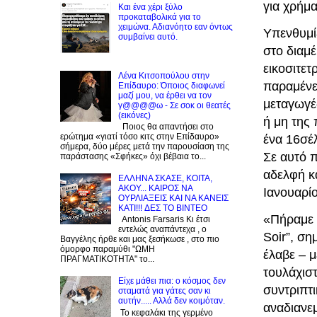
για χρήμα
Και ένα χέρι ξύλο
προκαταβολικά για το
χειμώνα. Αδιανόητο εαν όντως
Υπενθυμί
συμβαίνει αυτό.
στο διαμέ
εικοσιτε
Λένα Κιτσοπούλου στην
παραμένε
Επίδαυρο: Όποιος διαφωνεί
μαζί μου, να έρθει να τον
μεταγωγέ
γ@@@@ω - Σε σοκ οι θεατές
(εικόνες)
ή μη της
Ποιος θα απαντήσει στο
ερώτημα «γιατί τόσο κιτς στην Επίδαυρο»
ένα 16σέ
σήμερα, δύο μέρες μετά την παρουσίαση της
Σε αυτό π
παράστασης «Σφήκες» όχι βέβαια το...
αδελφή κα
EΛΛΗΝΑ ΣΚΑΣΕ, ΚΟΙΤΑ,
ΑΚΟΥ... ΚΑΙΡΟΣ ΝΑ
Ιανουαρί
ΟΥΡΛIAΞΕΙΣ ΚΑΙ ΝΑ ΚΑΝΕΙΣ
KATI!!! ΔΕΣ TO BINTEO
«Πήραμε 2
Antonis Farsaris Κι έτσι
εντελώς αναπάντεχα , ο
Soir”, ση
Βαγγέλης ήρθε και μας ξεσήκωσε , στο πιο
όμορφο παραμύθι "ΩΜΗ
έλαβε – μ
ΠΡΑΓΜΑΤΙΚΟΤΗΤΑ" το...
τουλάχισ
Είχε μάθει πια: ο κόσμος δεν
συντριπτ
σταματά για γάτες σαν κι
αυτήν..... Αλλά δεν κοιμόταν.
αναδιανε
Το κεφαλάκι της γερμένο