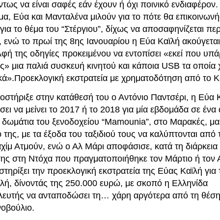
τως να είναι σαφές εάν έχουν ή όχι ποινικό ενδιαφέρον. 
μα, Εύα και Μανταλένα μιλούν για το πότε θα επικοινων
ια το θέμα του “Στέργιου”, δίχως να αποσαφηνίζεται περ
, ενώ το πρωί της 8ης Ιανουαρίου η Εύα Καϊλή ακούγεται 
φή της οδηγίες προκειμένου να εντοπίσει «εκεί που υπά
ς» μια παλιά συσκευή κινητού και κάποια USB τα οποία 
κά».Προεκλογική εκστρατεία με χρηματοδότηση από το 
στήριξε στην κατάθεσή του ο Αντόνιο Παντσέρι, η Εύα Κ
ι να μείνει το 2017 ή το 2018 για μία εβδομάδα σε ένα
 δωμάτια του ξενοδοχείου “Mamounia”, στο Μαρακές, μαζ
της, με τα έξοδα του ταξιδιού τους να καλύπτονται από 
ίμ Ατμούν, ενώ ο Αλ Μάρι αποφάσισε, κατά τη διάρκεια 
ης στη Ντόχα που πραγματοποιήθηκε τον Μάρτιο ή τον Α
στηρίξει την προεκλογική εκστρατεία της Εύας Καϊλή για 
ή, δίνοντάς της 250.000 ευρώ, με σκοπό η Ελληνίδα
ευτής να ανταποδώσει τη… χάρη αργότερα από τη θέση
οβούλιο.