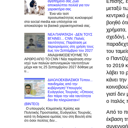
Επίσης, ε
αγαπημένο σας Zώο
αποκαλύπτει πολλά για τον
μεταξύ τ
χαρακτήρα σας
Ένα νέο τεστ
κεντρικό 
προσωπικότητας κυκλοφορεί
βοηθό ότα
στα social media και υπόσχεται να
αποκαλύψει τα βασικά χαρακτηριστικά σας.
χρήματα, 
NEA ΠΑΡΑΤΑΣΗ - ΔΕΝ ΤΟΥΣ
σχεδόν), 
ΒΓΑΙΝΕΙ.... CNN: Παλιές
ταυτότητες: Παράταση με
παραδεχτε
περιορισμούς στη χρήση τους
του ταμε
έως τον Σεπτέμβριο του 2027
ΑΝΑΔΗΜΟΣΙΕΥΟΥΜΕ ΤΟ
ο Παντζέ
ΑΡΘΡΟ ΑΠΟ ΤΟ CNN ! Νέα παράταση στην
ισχύ των παλιών αστυνομικών ταυτοτήτων
το 2019 κ
μέχρι και τις 25 Σεπτεμβρίου 2027 δόθηκε με
υ...
λάβει το 
κάνει την
ΔΙΑΟΛΟΕΚΒΙΑΣΜΟΙ Tύπου...
πανδημίας από την
κοινοβουλ
κυβέρνηση! Υπουργός
Ευάγγελος Τουρνάς: «Όποιος
γιατί δεν
δεν πάρει την νέα ταυτότητα
δεν θα πληρώνεται»!
ο Ιταλός
(BINTEO)
Ο υπουργός Κλιματικής Κρίσης και
Από το π
Πολιτικής Προστασίας, Ευάγγελος Τουρνάς,
κατά τη διάρκεια ομιλίας του στη Βουλή είπε
έκβαση τ
ότι όσοι πολίτες δεν...
συνεννοή