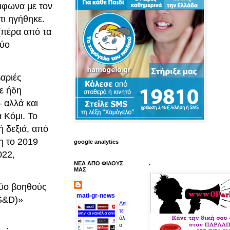
μφωνα με τον
τι ηγήθηκε.
(πέρα από τα
δύο
αριές
ε ήδη
 αλλά και
 Κόμι. Το
ή δεξιά, από
η το 2019
google analytics
022,
ΝΕΑ ΑΠΟ ΦΙΛΟΥΣ
.
ΜΑΣ
δύο βοηθούς
mati-gr-news
(S&D)»
Δεί
τε
όλ
α