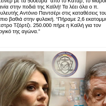
τέινερ με τα 500ευρα” από το Κατάρ, το Μαρόκ
νία στην ποδιά της Καϊλή! Τα λέει όλα ο π.
λευτής Αντόνιο Παντσέρι στις καταθέσεις του
 πιο βαθιά στην φυλακή. “Πήραμε 2,6 εκατομ
στρο Τζόρτζι. 250.000 πήρε η Καϊλή για τον
γικό της αγώνα.”