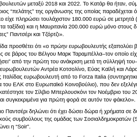
βουλευτών μεταξύ 2018 και 2022. Το Κατάρ θα ήταν, σύ
ύριος “πελάτης” της οργάνωσης της οποίας παραδέχεται ό
ο είχε πληρώσει τουλάχιστον 180.000 ευρώ σε μετρητά 
τα ταξίδια) και η Μαυριτανία 200.000 ευρώ μόνο στους 
ες” Παντσέρι και Τζόρτζι».
ίδα προσθέτει ότι «ο πρώην ευρωβουλευτής εξαπολύει β
ες σε βάρος του Βέλγου Μαρκ Ταραμπέλλα–τον οποίο είχ
ήσει” από την πρώτη του ανάκριση μετά τη σύλληψή του–
 ευρωβουλευτών Αντρέα Κοτσολίνο, Εύας Καϊλή και Λάρα
 Ιταλίδας ευρωβουλευτή από το Forza Italia (συντηρητικ
α του ΕΛΚ στο Ευρωπαϊκό Κοινοβούλιο), που δεν εξελέγ
ικατέστησε τον Σίλβιο Μπερλουσκόνι τον Νοέμβριο του 2
ται συγκεκριμένα για πρώτη φορά σε αυτόν τον φάκελο».
ιο Παντσέρι δηλώνει ότι έχει δώσει δώρα ή χρήματα σε 
τικούς συμβούλους της ομάδας των Σοσιαλδημοκρατών 
ει η “Soir”.