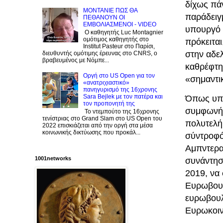
δίχως πάν
ΜΟΝΤΑΝΙΕ ΠΩΣ ΘΑ
παράδειγ
ΠΕΘΑΝΟΥΝ ΟΙ
ΕΜΒΟΛΙΑΣΜΕΝΟΙ - VIDEO
υπουργό γ
Ο καθηγητής Luc Montagnier
ομότιμος καθηγητής στο
πρόκειται
Institut Pasteur στο Παρίσι,
στην αδελ
διευθυντής ομότιμης έρευνας στο CNRS, o
βραβευμένος με Νόμπε...
καθρέφτη
Οργή στο US Open για τον
«σημαντι
«ανατριχιαστικό»
πανηγυρισμό της 16χρονης
Sara Bejlek με τον πατέρα και
Όπως υπο
τον προπονητή της
συμφωνήσε
Το ντεμπούτο της 16χρονης
τενίστριας στο Grand Slam στο US Open του
πολυτελή
2022 επισκιάζεται από την οργή στα μέσα
κοινωνικής δικτύωσης που προκάλ...
σύντροφό 
Αμπντεραχ
1001networks
συνάντησ
2019, να 
Ευρωβουλ
ευρωβουλ
Ευρωκοιν