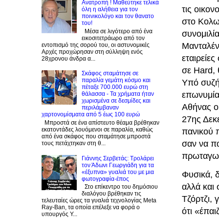
Ανατροπή ! Mαθεύτηκε τελικά
τις οικον
όλη η αλήθεια για τον
ποινικολόγο και τον θανατο
στο Κολων
του!
Μέσα σε λιγότερο από ένα
συνομιλί
εικοσιτετράωρο από τον
Μανταλέν
εντοπισμό της σορού του, οι αστυνομικές
Αρχές προχώρησαν στη σύλληψη ενός
εταιρείε
28χρονου άνδρα α...
σε Hard, 
Σκάφος σταμάτησε σε
παραλία γεμάτη κόσμο και
Υπό συζήτ
πέταξε 700.000 ευρώ στη
επωνυμία
θάλασσα - Τα χρήματα ήταν
χωρισμένα σε δεσμίδες και
Αθήνας οι
περιλάμβαναν
χαρτονομίσματα από 5 έως 100 ευρώ
27ης Δεκε
Μπροστά σε ένα απίστευτο θέαμα βρέθηκαν
εκατοντάδες λουόμενοι σε παραλία, καθώς
πανικού π
από ένα σκάφος που σταμάτησε μπροστά
σαν να πα
τους πετάχτηκαν στη θ...
πρωταγω
Γιάννης Σερβετάς: Τρολάρει
τον Άδωνι Γεωργιάδη για τα
«έξυπνα» γυαλιά του με μια
Φυσικά, 
φωτογραφία-έπος
αλλά και
Στο επίκεντρο του δημόσιου
διαλόγου βρέθηκαν τις
Τζόρτζι, 
τελευταίες ώρες τα γυαλιά τεχνολογίας Meta
Ray-Ban, τα οποία επέλεξε να φορά ο
ότι «έπαι
υπουργός Υ...