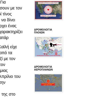
Για
ήσουν με τον
ί τίνος
να δίνει
ρχει ένας
ΔΡΟΜΟΛΟΓΙΑ
χαρακτηρίζει
ΠΛΟΙΩΝ
Κατάρ
αϊλή είχε
 από τα
ί με τον
τον
ΔΡΟΜΟΛΟΓΙΑ
μιας
ΑΕΡΟΠΛΑΝΩΝ
πρίλιο του
την
 της στο