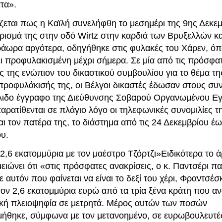
τα».
ζεται πως η Καϊλή συνελήφθη το μεσημέρι της 9ης Δεκε
ρισμά της στην οδό Wirtz στην καρδιά των Βρυξελλών κα
τράωρα αργότερα, οδηγήθηκε στις φυλακές του Χάρεν, ό
ι προφυλακισμένη μέχρι σήμερα. Σε μία από τις πρόσφα
ς της ενώπιον του δικαστικού συμβουλίου για το θέμα τ
 προφυλάκισής της, οι Βέλγοι δικαστές έδωσαν στους συ
λιδο έγγραφο της Διεύθυνσης Σοβαρού Οργανωμένου Εγ
αρατίθενται σε πλάγιο λόγο οι τηλεφωνικές συνομιλίες τ
ι τον πατέρα της, το διάστημα από τις 24 Δεκεμβρίου έως
ου.
,6 εκατομμύρια με τον μαέστρο Τζόρτζι»Ειδικότερα το ά
μειώνει ότι «στις πρόσφατες ανακρίσεις, ο κ. Παντσέρι πα
ε αυτόν που φαίνεται να είναι το δεξί του χέρι, Φραντσέσ
τον 2,6 εκατομμύρια ευρώ από τα τρία ξένα κράτη που α
ική πλειοψηφία σε μετρητά. Μέρος αυτών των ποσών
μήθηκε, σύμφωνα με τον μετανοημένο, σε ευρωβουλευτές