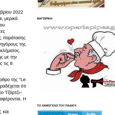
μβρίου 2022
ι, μερικά
ΜΑΓΕΙΡΙΚΗ
που
τες
ης παράτασης
νηγόρους της
κλήματος.
ης με την
 τις 8
ρθρο της “Le
ραδέχεται ότι
κο Τζόρτζι–
ναφέρονται. Η
ΤΟ ΧΑΜΟΓΕΛΟ ΤΟΥ ΠΑΔΙΟΥ
 και