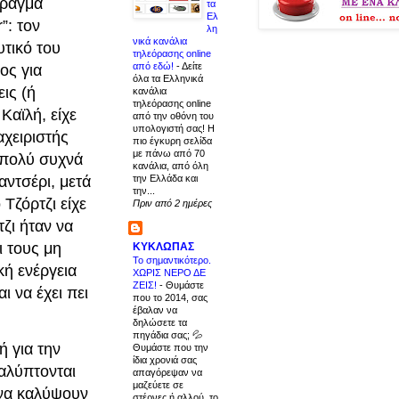
πράγμα
τα
Ελ
”: τον
λη
νικά κανάλια
υτικό του
τηλεόρασης online
από εδώ!
-
Δείτε
ος για
όλα τα Ελληνικά
ις (ή
κανάλια
τηλεόρασης online
Καϊλή, είχε
από την οθόνη του
υπολογιστή σας! Η
αχειριστής
πιο έγκυρη σελίδα
με πάνω από 70
ι πολύ συχνά
κανάλια, από όλη
την Ελλάδα και
αντσέρι, μετά
την...
Τζόρτζι είχε
Πριν από 2 ημέρες
ζι ήταν να
ι τους μη
ΚΥΚΛΩΠΑΣ
Το σημαντικότερο.
κή ενέργεια
ΧΩΡΙΣ ΝΕΡΟ ΔΕ
ΖΕΙΣ!
-
Θυμάστε
 να έχει πει
που το 2014, σας
έβαλαν να
δηλώσετε τα
πηγάδια σας; 💦
ή για την
Θυμάστε που την
ίδια χρονιά σας
αλύπτονται
απαγόρεψαν να
μαζεύετε σε
 να καλύψουν
στέρνες ή αλλού, το