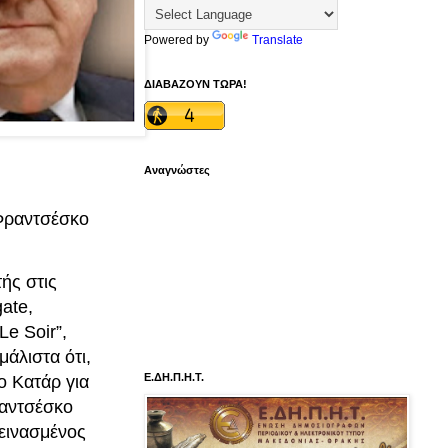
Powered by
Translate
ΔΙΑΒΑΖΟΥΝ ΤΩΡΑ!
Αναγνώστες
 Φραντσέσκο
ής στις
gate,
Le Soir”,
άλιστα ότι,
Ε.ΔΗ.Π.Η.Τ.
ο Κατάρ για
ραντσέσκο
πεινασμένος