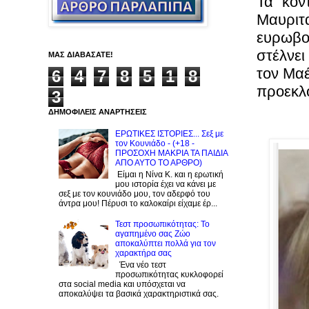
Τα “κον
Μαυριτα
ευρωβου
στέλνει
ΜΑΣ ΔΙΑΒΑΣΑΤΕ!
τον Μαέ
6
4
7
8
5
1
8
προεκλο
3
ΔΗΜΟΦΙΛΕΙΣ ΑΝΑΡΤΗΣΕΙΣ
ΕΡΩΤΙΚΕΣ ΙΣΤΟΡΙΕΣ... Σεξ με
τον Kουνιάδο - (+18 -
ΠΡΟΣΟΧΗ ΜΑΚΡΙΑ ΤΑ ΠΑΙΔΙΑ
ΑΠΟ ΑΥΤΟ ΤΟ ΑΡΘΡΟ)
Είμαι η Νίνα Κ. και η ερωτική
μου ιστορία έχει να κάνει με
σεξ με τον κουνιάδο μου, τον αδερφό του
άντρα μου! Πέρυσι το καλοκαίρι είχαμε έρ...
Τεστ προσωπικότητας: Το
αγαπημένο σας Zώο
αποκαλύπτει πολλά για τον
χαρακτήρα σας
Ένα νέο τεστ
προσωπικότητας κυκλοφορεί
στα social media και υπόσχεται να
αποκαλύψει τα βασικά χαρακτηριστικά σας.