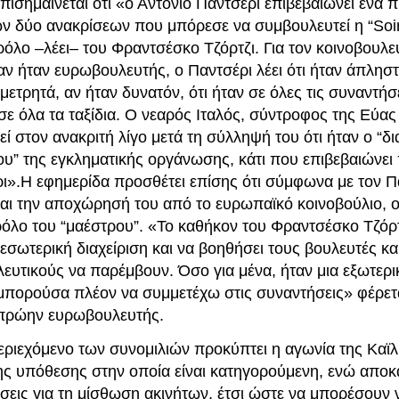
πισημαίνεται ότι «ο Αντόνιο Παντσέρι επιβεβαιώνει ένα 
ων δύο ανακρίσεων που μπόρεσε να συμβουλευτεί η “Soir
ρόλο –λέει– του Φραντσέσκο Τζόρτζι. Για τον κοινοβουλε
ν ήταν ευρωβουλευτής, ο Παντσέρι λέει ότι ήταν άπληστ
μετρητά, αν ήταν δυνατόν, ότι ήταν σε όλες τις συναντήσε
σε όλα τα ταξίδια. Ο νεαρός Ιταλός, σύντροφος της Εύας 
ί στον ανακριτή λίγο μετά τη σύλληψή του ότι ήταν ο “δι
ίου” της εγκληματικής οργάνωσης, κάτι που επιβεβαιώνε
ρι».Η εφημερίδα προσθέτει επίσης ότι σύμφωνα με τον Π
αι την αποχώρησή του από το ευρωπαϊκό κοινοβούλιο, ο 
ρόλο του “μαέστρου”. «Το καθήκον του Φραντσέσκο Τζόρτ
 εσωτερική διαχείριση και να βοηθήσει τους βουλευτές κα
ευτικούς να παρέμβουν. Όσο για μένα, ήταν μια εξωτερι
 μπορούσα πλέον να συμμετέχω στις συναντήσεις» φέρεται
 πρώην ευρωβουλευτής.
εριεχόμενο των συνομιλιών προκύπτει η αγωνία της Καϊλ
ης υπόθεσης στην οποία είναι κατηγορούμενη, ενώ αποκ
σεις για τη μίσθωση ακινήτων, έτσι ώστε να μπορέσουν