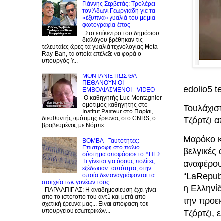
Γιάννης Σερβετάς: Τρολάρει
τον Άδωνι Γεωργιάδη για τα
«έξυπνα» γυαλιά του με μια
φωτογραφία-έπος
Στο επίκεντρο του δημόσιου
διαλόγου βρέθηκαν τις
τελευταίες ώρες τα γυαλιά τεχνολογίας Meta
Ray-Ban, τα οποία επέλεξε να φορά ο
υπουργός Υ...
ΜΟΝΤΑΝΙΕ ΠΩΣ ΘΑ
ΠΕΘΑΝΟΥΝ ΟΙ
edolio5 
ΕΜΒΟΛΙΑΣΜΕΝΟΙ - VIDEO
Ο καθηγητής Luc Montagnier
ομότιμος καθηγητής στο
Τουλάχισ
Institut Pasteur στο Παρίσι,
διευθυντής ομότιμης έρευνας στο CNRS, o
Τζόρτζι 
βραβευμένος με Νόμπε...
Μαρόκο κ
BOMBA - Ταυτότητες:
Eπιστροφή στο παλιό
βελγικές 
σύστημα αποφάσισε το ΥΠΕΣ
Τι γίνεται για όσους πολίτες
αναφέρουν
εξέδωσαν ταυτότητα, στην
“LaRepubb
οποία δεν αναγράφονται τα
στοιχεία των γονέων τους
η Ελληνί
ΠΑΡΛΑΠΙΠΑΣ: Η αναδημοσίευση έχει γίνει
από το ιστότοπο του αντ1 και μετά από
την προε
σχετική έρευνα μας... Είναι απόφαση του
υπουργείου εσωτερικών...
Τζόρτζι, 