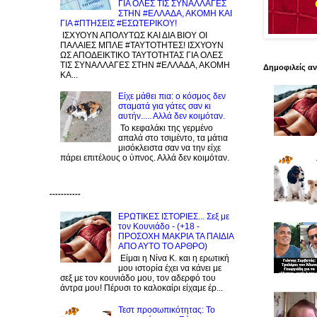
ΓΙΑ ΟΛΕΣ ΤΙΣ ΣΥΝΑΛΛΑΓΕΣ
ΣΤΗΝ #ΕΛΛΑΔΑ, ΑΚΟΜΗ ΚΑΙ
ΓΙΑ #ΠΤΗΣΕΙΣ #ΕΣΩΤΕΡΙΚΟΥ!
ΙΣΧΥΟΥΝ ΑΠΟΛΥΤΩΣ ΚΑΙ ΔΙΑ ΒΙΟΥ ΟΙ
ΠΑΛΑΙΕΣ ΜΠΛΕ #ΤΑΥΤΟΤΗΤΕΣ! ΙΣΧΥΟΥΝ
ΩΣ ΑΠΟΔΕΙΚΤΙΚΟ ΤΑΥΤΟΤΗΤΑΣ ΓΙΑ ΟΛΕΣ
ΤΙΣ ΣΥΝΑΛΛΑΓΕΣ ΣΤΗΝ #ΕΛΛΑΔΑ, ΑΚΟΜΗ
Δημοφιλείς α
ΚΑ...
Είχε μάθει πια: ο κόσμος δεν
σταματά για γάτες σαν κι
αυτήν..... Αλλά δεν κοιμόταν.
Το κεφαλάκι της γερμένο
απαλά στο τσιμέντο, τα μάτια
μισόκλειστα σαν να την είχε
πάρει επιτέλους ο ύπνος. Αλλά δεν κοιμόταν.
-----------
ΕΡΩΤΙΚΕΣ ΙΣΤΟΡΙΕΣ... Σεξ με
τον Kουνιάδο - (+18 -
ΠΡΟΣΟΧΗ ΜΑΚΡΙΑ ΤΑ ΠΑΙΔΙΑ
ΑΠΟ ΑΥΤΟ ΤΟ ΑΡΘΡΟ)
Είμαι η Νίνα Κ. και η ερωτική
μου ιστορία έχει να κάνει με
σεξ με τον κουνιάδο μου, τον αδερφό του
άντρα μου! Πέρυσι το καλοκαίρι είχαμε έρ...
Τεστ προσωπικότητας: Το