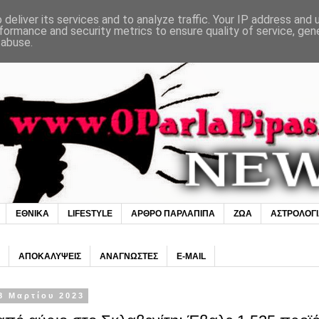
deliver its services and to analyze traffic. Your IP address and
formance and security metrics to ensure quality of service, ge
 abuse.
ΕΘΝΙΚΑ
LIFESTYLE
ΑΡΘΡΟ ΠΑΡΛΑΠΙΠΑ
ΖΩΑ
ΑΣΤΡΟΛΟΓ
ΑΠΟΚΑΛΥΨΕΙΣ
ΑΝΑΓΝΩΣΤΕΣ
E-MAIL
8 Μαρτίου 2023