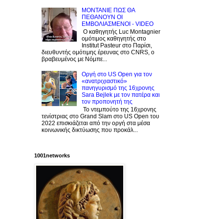
ΜΟΝΤΑΝΙΕ ΠΩΣ ΘΑ
ΠΕΘΑΝΟΥΝ ΟΙ
ΕΜΒΟΛΙΑΣΜΕΝΟΙ - VIDEO
Ο καθηγητής Luc Montagnier
ομότιμος καθηγητής στο
Institut Pasteur στο Παρίσι,
διευθυντής ομότιμης έρευνας στο CNRS, o
βραβευμένος με Νόμπε...
Οργή στο US Open για τον
«ανατριχιαστικό»
πανηγυρισμό της 16χρονης
Sara Bejlek με τον πατέρα και
τον προπονητή της
Το ντεμπούτο της 16χρονης
τενίστριας στο Grand Slam στο US Open του
2022 επισκιάζεται από την οργή στα μέσα
κοινωνικής δικτύωσης που προκάλ...
1001networks