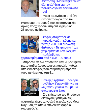
Ανατροπή ! Mαθεύτηκε τελικά
όλη η αλήθεια για τον
ποινικολόγο και τον θανατο
του!
Μέσα σε λιγότερο από ένα
εικοσιτετράωρο από τον
εντοπισμό της σορού του, οι αστυνομικές
Αρχές προχώρησαν στη σύλληψη ενός
28χρονου άνδρα α...
Σκάφος σταμάτησε σε
παραλία γεμάτη κόσμο και
πέταξε 700.000 ευρώ στη
θάλασσα - Τα χρήματα ήταν
χωρισμένα σε δεσμίδες και
περιλάμβαναν
χαρτονομίσματα από 5 έως 100 ευρώ
Μπροστά σε ένα απίστευτο θέαμα βρέθηκαν
εκατοντάδες λουόμενοι σε παραλία, καθώς
από ένα σκάφος που σταμάτησε μπροστά
τους πετάχτηκαν στη θ...
Γιάννης Σερβετάς: Τρολάρει
τον Άδωνι Γεωργιάδη για τα
«έξυπνα» γυαλιά του με μια
φωτογραφία-έπος
Στο επίκεντρο του δημόσιου
διαλόγου βρέθηκαν τις
τελευταίες ώρες τα γυαλιά τεχνολογίας Meta
Ray-Ban, τα οποία επέλεξε να φορά ο
υπουργός Υ...