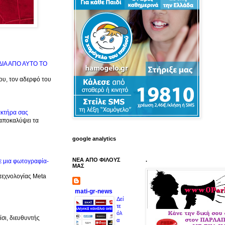
ΙΔΙΑ ΑΠΟ ΑΥΤΟ ΤΟ
μου, τον αδερφό του
ακτήρα σας
 αποκαλύψει τα
google analytics
ΝΕΑ ΑΠΟ ΦΙΛΟΥΣ
.
ε μια φωτογραφία-
ΜΑΣ
 τεχνολογίας Meta
mati-gr-news
Δεί
τε
όλ
σι, διευθυντής
α