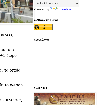
Powered by
Translate
ΔΙΑΒΑΖΟΥΝ ΤΩΡΑ!
αν νέες
Αναγνώστες
ιρά από
1+1 δώρο
”, τα οποία
δη το e-shop
Ε.ΔΗ.Π.Η.Τ.
ά και να σας