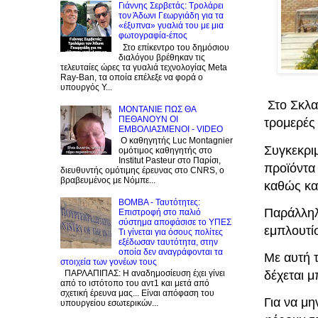
Γιάννης Σερβετάς: Τρολάρει
τον Άδωνι Γεωργιάδη για τα
«έξυπνα» γυαλιά του με μια
φωτογραφία-έπος
Στο επίκεντρο του δημόσιου
διαλόγου βρέθηκαν τις
τελευταίες ώρες τα γυαλιά τεχνολογίας Meta
Ray-Ban, τα οποία επέλεξε να φορά ο
υπουργός Υ...
Στο Σκλα
ΜΟΝΤΑΝΙΕ ΠΩΣ ΘΑ
ΠΕΘΑΝΟΥΝ ΟΙ
τρομερές
ΕΜΒΟΛΙΑΣΜΕΝΟΙ - VIDEO
Ο καθηγητής Luc Montagnier
Συγκεκρι
ομότιμος καθηγητής στο
Institut Pasteur στο Παρίσι,
προϊόντα
διευθυντής ομότιμης έρευνας στο CNRS, o
βραβευμένος με Νόμπε...
καθώς κα
BOMBA - Ταυτότητες:
Παράλληλα
Eπιστροφή στο παλιό
σύστημα αποφάσισε το ΥΠΕΣ
εμπλουτ
Τι γίνεται για όσους πολίτες
εξέδωσαν ταυτότητα, στην
οποία δεν αναγράφονται τα
Με αυτή 
στοιχεία των γονέων τους
δέχεται 
ΠΑΡΛΑΠΙΠΑΣ: Η αναδημοσίευση έχει γίνει
από το ιστότοπο του αντ1 και μετά από
σχετική έρευνα μας... Είναι απόφαση του
Για να μη
υπουργείου εσωτερικών...