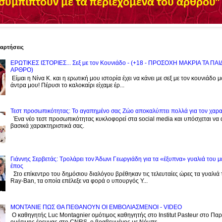
ναρτήσεις
ΕΡΩΤΙΚΕΣ ΙΣΤΟΡΙΕΣ... Σεξ με τον Kουνιάδο - (+18 - ΠΡΟΣΟΧΗ ΜΑΚΡΙΑ ΤΑ ΠΑ
ΑΡΘΡΟ)
Είμαι η Νίνα Κ. και η ερωτική μου ιστορία έχει να κάνει με σεξ με τον κουνιάδο 
άντρα μου! Πέρυσι το καλοκαίρι είχαμε έρ...
Τεστ προσωπικότητας: Το αγαπημένο σας Zώο αποκαλύπτει πολλά για τον χαρ
Ένα νέο τεστ προσωπικότητας κυκλοφορεί στα social media και υπόσχεται να
βασικά χαρακτηριστικά σας.
Γιάννης Σερβετάς: Τρολάρει τον Άδωνι Γεωργιάδη για τα «έξυπνα» γυαλιά του μ
έπος
Στο επίκεντρο του δημόσιου διαλόγου βρέθηκαν τις τελευταίες ώρες τα γυαλιά
Ray-Ban, τα οποία επέλεξε να φορά ο υπουργός Υ...
ΜΟΝΤΑΝΙΕ ΠΩΣ ΘΑ ΠΕΘΑΝΟΥΝ ΟΙ ΕΜΒΟΛΙΑΣΜΕΝΟΙ - VIDEO
Ο καθηγητής Luc Montagnier ομότιμος καθηγητής στο Institut Pasteur στο Παρί
ομότιμης έρευνας στο CNRS, o βραβευμένος με Νόμπε...