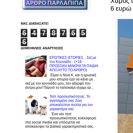
Χαμός α
6 ευρώ 
ΜΑΣ ΔΙΑΒΑΣΑΤΕ!
6
4
7
8
7
6
5
6
ΔΗΜΟΦΙΛΕΙΣ ΑΝΑΡΤΗΣΕΙΣ
ΕΡΩΤΙΚΕΣ ΙΣΤΟΡΙΕΣ... Σεξ με
τον Kουνιάδο - (+18 -
ΠΡΟΣΟΧΗ ΜΑΚΡΙΑ ΤΑ ΠΑΙΔΙΑ
ΑΠΟ ΑΥΤΟ ΤΟ ΑΡΘΡΟ)
Είμαι η Νίνα Κ. και η ερωτική
μου ιστορία έχει να κάνει με
σεξ με τον κουνιάδο μου, τον αδερφό του
άντρα μου! Πέρυσι το καλοκαίρι είχαμε έρ...
Τεστ προσωπικότητας: Το
αγαπημένο σας Zώο
αποκαλύπτει πολλά για τον
χαρακτήρα σας
Ένα νέο τεστ
προσωπικότητας κυκλοφορεί
στα social media και υπόσχεται να
αποκαλύψει τα βασικά χαρακτηριστικά σας.