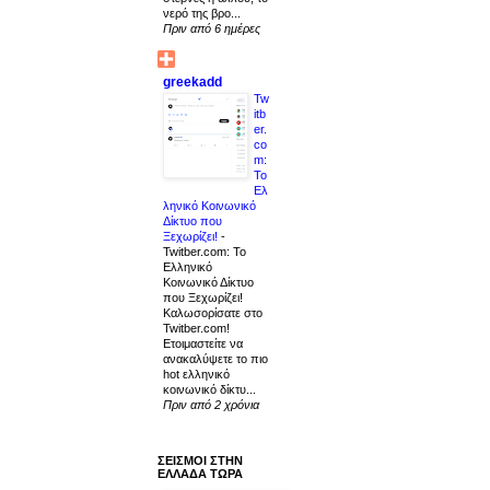
νερό της βρο...
Πριν από 6 ημέρες
greekadd
Tw
itb
er.
co
m:
Το
Ελ
ληνικό Κοινωνικό
Δίκτυο που
Ξεχωρίζει!
-
Twitber.com: Το
Ελληνικό
Κοινωνικό Δίκτυο
που Ξεχωρίζει!
Καλωσορίσατε στο
Twitber.com!
Ετοιμαστείτε να
ανακαλύψετε το πιο
hot ελληνικό
κοινωνικό δίκτυ...
Πριν από 2 χρόνια
ΣΕΙΣΜΟΙ ΣΤΗΝ
ΕΛΛΑΔΑ ΤΩΡΑ