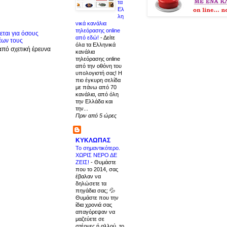
τα
Ελ
λη
νικά κανάλια
τηλεόρασης online
ται για όσους
από εδώ!
-
Δείτε
έων τους
όλα τα Ελληνικά
από σχετική έρευνα
κανάλια
τηλεόρασης online
από την οθόνη του
υπολογιστή σας! Η
πιο έγκυρη σελίδα
με πάνω από 70
κανάλια, από όλη
την Ελλάδα και
την...
Πριν από 5 ώρες
ΚΥΚΛΩΠΑΣ
Το σημαντικότερο.
ΧΩΡΙΣ ΝΕΡΟ ΔΕ
ΖΕΙΣ!
-
Θυμάστε
που το 2014, σας
έβαλαν να
δηλώσετε τα
πηγάδια σας; 💦
Θυμάστε που την
ίδια χρονιά σας
απαγόρεψαν να
μαζεύετε σε
στέρνες ή αλλού, το