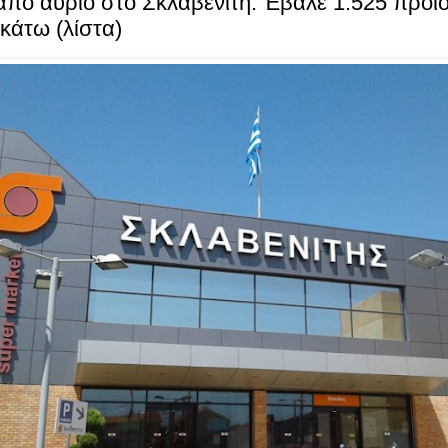
πό αύριο στο Σκλαβενίτη: Έβαλε 1.525 προϊ
κάτω (λίστα)