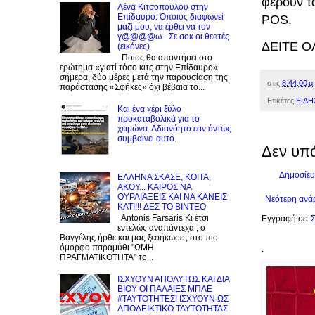
φέρουν τα
Λένα Κιτσοπούλου στην
Επίδαυρο: Όποιος διαφωνεί
POS.
μαζί μου, να έρθει να τον
γ@@@@ω - Σε σοκ οι θεατές
ΔΕΙΤΕ 
(εικόνες)
Ποιος θα απαντήσει στο
ερώτημα «γιατί τόσο κιτς στην Επίδαυρο»
σήμερα, δύο μέρες μετά την παρουσίαση της
στις
8:44:00 μ.
παράστασης «Σφήκες» όχι βέβαια το...
Ετικέτες
ΕΙΔΗ
Και ένα χέρι ξύλο
προκαταβολικά για το
χειμώνα. Αδιανόητο εαν όντως
συμβαίνει αυτό.
Δεν υπ
Δημοσίευ
EΛΛΗΝΑ ΣΚΑΣΕ, ΚΟΙΤΑ,
ΑΚΟΥ... ΚΑΙΡΟΣ ΝΑ
ΟΥΡΛIAΞΕΙΣ ΚΑΙ ΝΑ ΚΑΝΕΙΣ
Νεότερη ανά
KATI!!! ΔΕΣ TO BINTEO
Antonis Farsaris Κι έτσι
Εγγραφή σε:
Σ
εντελώς αναπάντεχα , ο
Βαγγέλης ήρθε και μας ξεσήκωσε , στο πιο
όμορφο παραμύθι "ΩΜΗ
.
ΠΡΑΓΜΑΤΙΚΟΤΗΤΑ" το...
ΙΣΧΥΟΥΝ ΑΠΟΛΥΤΩΣ ΚΑΙ ΔΙΑ
ΒΙΟΥ ΟΙ ΠΑΛΑΙΕΣ ΜΠΛΕ
#ΤΑΥΤΟΤΗΤΕΣ! ΙΣΧΥΟΥΝ ΩΣ
ΑΠΟΔΕΙΚΤΙΚΟ ΤΑΥΤΟΤΗΤΑΣ