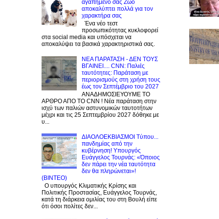
αγαπημένο σας Zώο
αποκαλύπτει πολλά για τον
χαρακτήρα σας
Ένα νέο τεστ
προσωπικότητας κυκλοφορεί
στα social media και υπόσχεται να
αποκαλύψει τα βασικά χαρακτηριστικά σας.
NEA ΠΑΡΑΤΑΣΗ - ΔΕΝ ΤΟΥΣ
ΒΓΑΙΝΕΙ.... CNN: Παλιές
ταυτότητες: Παράταση με
περιορισμούς στη χρήση τους
έως τον Σεπτέμβριο του 2027
ΑΝΑΔΗΜΟΣΙΕΥΟΥΜΕ ΤΟ
ΑΡΘΡΟ ΑΠΟ ΤΟ CNN ! Νέα παράταση στην
ισχύ των παλιών αστυνομικών ταυτοτήτων
μέχρι και τις 25 Σεπτεμβρίου 2027 δόθηκε με
υ...
ΔΙΑΟΛΟΕΚΒΙΑΣΜΟΙ Tύπου...
πανδημίας από την
κυβέρνηση! Υπουργός
Ευάγγελος Τουρνάς: «Όποιος
δεν πάρει την νέα ταυτότητα
δεν θα πληρώνεται»!
(BINTEO)
Ο υπουργός Κλιματικής Κρίσης και
Πολιτικής Προστασίας, Ευάγγελος Τουρνάς,
κατά τη διάρκεια ομιλίας του στη Βουλή είπε
ότι όσοι πολίτες δεν...