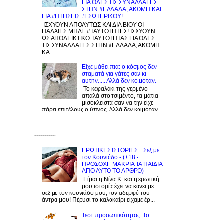
ΓΙΑ ΟΛΕΣ ΤΙΣ ΣΥΝΑΛΛΑΓΕΣ
ΣΤΗΝ #ΕΛΛΑΔΑ, ΑΚΟΜΗ ΚΑΙ
ΓΙΑ #ΠΤΗΣΕΙΣ #ΕΣΩΤΕΡΙΚΟΥ!
ΙΣΧΥΟΥΝ ΑΠΟΛΥΤΩΣ ΚΑΙ ΔΙΑ ΒΙΟΥ ΟΙ
ΠΑΛΑΙΕΣ ΜΠΛΕ #ΤΑΥΤΟΤΗΤΕΣ! ΙΣΧΥΟΥΝ
ΩΣ ΑΠΟΔΕΙΚΤΙΚΟ ΤΑΥΤΟΤΗΤΑΣ ΓΙΑ ΟΛΕΣ
ΤΙΣ ΣΥΝΑΛΛΑΓΕΣ ΣΤΗΝ #ΕΛΛΑΔΑ, ΑΚΟΜΗ
ΚΑ...
Είχε μάθει πια: ο κόσμος δεν
σταματά για γάτες σαν κι
αυτήν..... Αλλά δεν κοιμόταν.
Το κεφαλάκι της γερμένο
απαλά στο τσιμέντο, τα μάτια
μισόκλειστα σαν να την είχε
πάρει επιτέλους ο ύπνος. Αλλά δεν κοιμόταν.
-----------
ΕΡΩΤΙΚΕΣ ΙΣΤΟΡΙΕΣ... Σεξ με
τον Kουνιάδο - (+18 -
ΠΡΟΣΟΧΗ ΜΑΚΡΙΑ ΤΑ ΠΑΙΔΙΑ
ΑΠΟ ΑΥΤΟ ΤΟ ΑΡΘΡΟ)
Είμαι η Νίνα Κ. και η ερωτική
μου ιστορία έχει να κάνει με
σεξ με τον κουνιάδο μου, τον αδερφό του
άντρα μου! Πέρυσι το καλοκαίρι είχαμε έρ...
Τεστ προσωπικότητας: Το