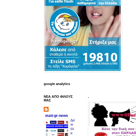
google analytics
ΝΕΑ ΑΠΟ ΦΙΛΟΥΣ
.
ΜΑΣ
mati-gr-news
Δεί
τε
όλ
α