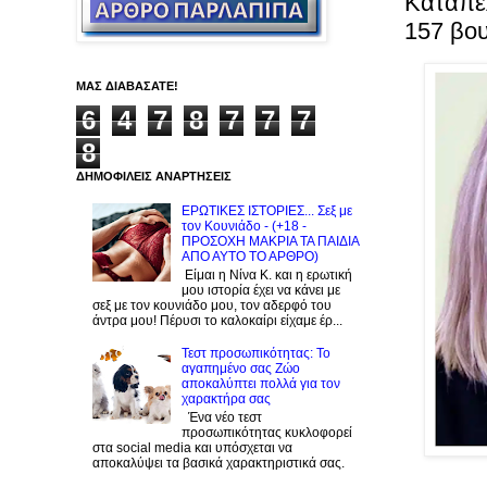
Καταπέ
157 βου
ΜΑΣ ΔΙΑΒΑΣΑΤΕ!
6
4
7
8
7
7
7
8
ΔΗΜΟΦΙΛΕΙΣ ΑΝΑΡΤΗΣΕΙΣ
ΕΡΩΤΙΚΕΣ ΙΣΤΟΡΙΕΣ... Σεξ με
τον Kουνιάδο - (+18 -
ΠΡΟΣΟΧΗ ΜΑΚΡΙΑ ΤΑ ΠΑΙΔΙΑ
ΑΠΟ ΑΥΤΟ ΤΟ ΑΡΘΡΟ)
Είμαι η Νίνα Κ. και η ερωτική
μου ιστορία έχει να κάνει με
σεξ με τον κουνιάδο μου, τον αδερφό του
άντρα μου! Πέρυσι το καλοκαίρι είχαμε έρ...
Τεστ προσωπικότητας: Το
αγαπημένο σας Zώο
αποκαλύπτει πολλά για τον
χαρακτήρα σας
Ένα νέο τεστ
προσωπικότητας κυκλοφορεί
στα social media και υπόσχεται να
αποκαλύψει τα βασικά χαρακτηριστικά σας.