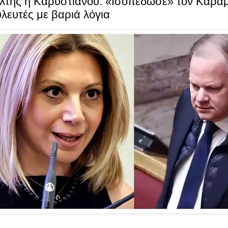
λτης η Καρυστιανού: «Ισοπέδωσε» τον Καραμ
λευτές με βαριά λόγια