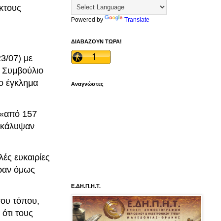
κτους
Powered by
Translate
ΔΙΑΒΑΖΟΥΝ ΤΩΡΑ!
3/07) με
 Συμβούλιο
ο έγκλημα
Αναγνώστες
 «από 157
υγκάλυψαν
ές ευκαιρίες
ήραν όμως
Ε.ΔΗ.Π.Η.Τ.
του τόπου,
 ότι τους