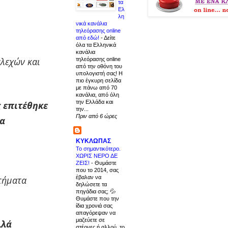
τα
Ελ
λη
νικά κανάλια
τηλεόρασης online
από εδώ!
-
Δείτε
όλα τα Ελληνικά
κανάλια
ελεχών και
τηλεόρασης online
από την οθόνη του
υπολογιστή σας! Η
πιο έγκυρη σελίδα
με πάνω από 70
κανάλια, από όλη
την Ελλάδα και
ς επιτέθηκε
την...
Πριν από 6 ώρες
να
ΚΥΚΛΩΠΑΣ
Το σημαντικότερο.
ΧΩΡΙΣ ΝΕΡΟ ΔΕ
ΖΕΙΣ!
-
Θυμάστε
που το 2014, σας
στήματα
έβαλαν να
δηλώσετε τα
πηγάδια σας; 💦
Θυμάστε που την
ίδια χρονιά σας
απαγόρεψαν να
μαζεύετε σε
λλά
στέρνες ή αλλού, το