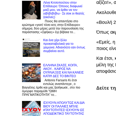
αξίζει!»,
Λένα Κιτσοπούλου στην
Επίδαυρο: Όποιος διαφωνεί
μαζί μου, να έρθει να τον
Ακολουθε
γ@@@@ω - Σε σοκ οι θεατές
(εικόνες)
Ποιος θα απαντήσει στο
«Βουλή 2
ερώτημα «γιατί τόσο κιτς στην Επίδαυρο»
σήμερα, δύο μέρες μετά την παρουσίαση της
Όπως ακρι
παράστασης «Σφήκες» όχι βέβαια το...
Και ένα χέρι ξύλο
«Εμείς, 
προκαταβολικά για το
χειμώνα. Αδιανόητο εαν όντως
ποιος είν
συμβαίνει αυτό.
Και έτσι
μέλη της
EΛΛΗΝΑ ΣΚΑΣΕ, ΚΟΙΤΑ,
ΑΚΟΥ... ΚΑΙΡΟΣ ΝΑ
αποφάσισ
ΟΥΡΛIAΞΕΙΣ ΚΑΙ ΝΑ ΚΑΝΕΙΣ
KATI!!! ΔΕΣ TO BINTEO
Antonis Farsaris Κι έτσι
εντελώς αναπάντεχα , ο
Δείτε τ
Βαγγέλης ήρθε και μας ξεσήκωσε , στο πιο
όμορφο παραμύθι "ΩΜΗ
ΠΡΑΓΜΑΤΙΚΟΤΗΤΑ" το...
ΙΣΧΥΟΥΝ ΑΠΟΛΥΤΩΣ ΚΑΙ ΔΙΑ
ΒΙΟΥ ΟΙ ΠΑΛΑΙΕΣ ΜΠΛΕ
#ΤΑΥΤΟΤΗΤΕΣ! ΙΣΧΥΟΥΝ ΩΣ
ΑΠΟΔΕΙΚΤΙΚΟ ΤΑΥΤΟΤΗΤΑΣ