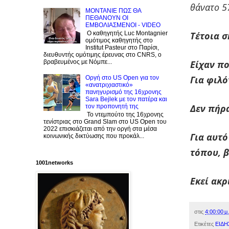
θάνατο 5
ΜΟΝΤΑΝΙΕ ΠΩΣ ΘΑ
ΠΕΘΑΝΟΥΝ ΟΙ
ΕΜΒΟΛΙΑΣΜΕΝΟΙ - VIDEO
Ο καθηγητής Luc Montagnier
Τέτοια σ
ομότιμος καθηγητής στο
Institut Pasteur στο Παρίσι,
διευθυντής ομότιμης έρευνας στο CNRS, o
βραβευμένος με Νόμπε...
Είχαν πο
Για φιλό
Οργή στο US Open για τον
«ανατριχιαστικό»
πανηγυρισμό της 16χρονης
Sara Bejlek με τον πατέρα και
Δεν πήρ
τον προπονητή της
Το ντεμπούτο της 16χρονης
τενίστριας στο Grand Slam στο US Open του
2022 επισκιάζεται από την οργή στα μέσα
Για αυτό
κοινωνικής δικτύωσης που προκάλ...
τόπου, β
1001networks
Εκεί ακρ
στις
4:00:00 μ.
Ετικέτες
ΕΙΔΗ