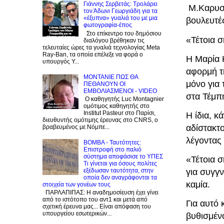
Γιάννης Σερβετάς: Τρολάρει
Μ.Καρυστ
τον Άδωνι Γεωργιάδη για τα
«έξυπνα» γυαλιά του με μια
βουλευτέ
φωτογραφία-έπος
Στο επίκεντρο του δημόσιου
«Τέτοια 
διαλόγου βρέθηκαν τις
τελευταίες ώρες τα γυαλιά τεχνολογίας Meta
Ray-Ban, τα οποία επέλεξε να φορά ο
Η Μαρία 
υπουργός Υ...
αφορμή τ
ΜΟΝΤΑΝΙΕ ΠΩΣ ΘΑ
μόνο για
ΠΕΘΑΝΟΥΝ ΟΙ
ΕΜΒΟΛΙΑΣΜΕΝΟΙ - VIDEO
στα Τέμπ
Ο καθηγητής Luc Montagnier
ομότιμος καθηγητής στο
Institut Pasteur στο Παρίσι,
Η ίδια, 
διευθυντής ομότιμης έρευνας στο CNRS, o
αδίστακτ
βραβευμένος με Νόμπε...
λέγοντας 
BOMBA - Ταυτότητες:
Eπιστροφή στο παλιό
σύστημα αποφάσισε το ΥΠΕΣ
«Τέτοια 
Τι γίνεται για όσους πολίτες
εξέδωσαν ταυτότητα, στην
για συγγν
οποία δεν αναγράφονται τα
καμία.
στοιχεία των γονέων τους
ΠΑΡΛΑΠΙΠΑΣ: Η αναδημοσίευση έχει γίνει
από το ιστότοπο του αντ1 και μετά από
Για αυτό 
σχετική έρευνα μας... Είναι απόφαση του
υπουργείου εσωτερικών...
βυθισμένο