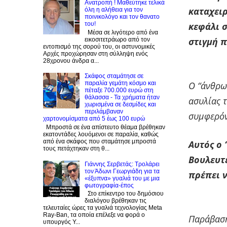
Ανατροπή ! Mαθεύτηκε τελικά
καταχειρ
όλη η αλήθεια για τον
ποινικολόγο και τον θανατο
κεφάλι σ
του!
Μέσα σε λιγότερο από ένα
στιγμή π
εικοσιτετράωρο από τον
εντοπισμό της σορού του, οι αστυνομικές
Αρχές προχώρησαν στη σύλληψη ενός
28χρονου άνδρα α...
Σκάφος σταμάτησε σε
Ο “άνθρω
παραλία γεμάτη κόσμο και
πέταξε 700.000 ευρώ στη
θάλασσα - Τα χρήματα ήταν
ασυλίας τ
χωρισμένα σε δεσμίδες και
περιλάμβαναν
συμφερόν
χαρτονομίσματα από 5 έως 100 ευρώ
Μπροστά σε ένα απίστευτο θέαμα βρέθηκαν
εκατοντάδες λουόμενοι σε παραλία, καθώς
από ένα σκάφος που σταμάτησε μπροστά
Αυτός ο
τους πετάχτηκαν στη θ...
Βουλευτέ
Γιάννης Σερβετάς: Τρολάρει
τον Άδωνι Γεωργιάδη για τα
πρέπει ν
«έξυπνα» γυαλιά του με μια
φωτογραφία-έπος
Στο επίκεντρο του δημόσιου
διαλόγου βρέθηκαν τις
τελευταίες ώρες τα γυαλιά τεχνολογίας Meta
Ray-Ban, τα οποία επέλεξε να φορά ο
Παράβαση
υπουργός Υ...