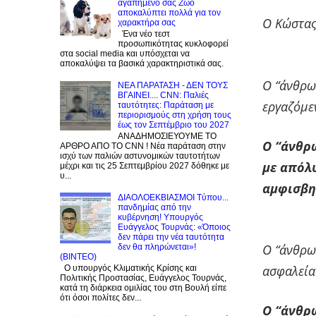
αγαπημένο σας Zώο
αποκαλύπτει πολλά για τον
Ο Κώστας
χαρακτήρα σας
Ένα νέο τεστ
προσωπικότητας κυκλοφορεί
στα social media και υπόσχεται να
αποκαλύψει τα βασικά χαρακτηριστικά σας.
Ο “άνθρω
NEA ΠΑΡΑΤΑΣΗ - ΔΕΝ ΤΟΥΣ
ΒΓΑΙΝΕΙ.... CNN: Παλιές
εργαζόμε
ταυτότητες: Παράταση με
περιορισμούς στη χρήση τους
έως τον Σεπτέμβριο του 2027
ΑΝΑΔΗΜΟΣΙΕΥΟΥΜΕ ΤΟ
Ο “άνθρω
ΑΡΘΡΟ ΑΠΟ ΤΟ CNN ! Νέα παράταση στην
ισχύ των παλιών αστυνομικών ταυτοτήτων
με απόλυ
μέχρι και τις 25 Σεπτεμβρίου 2027 δόθηκε με
υ...
αμφισβη
ΔΙΑΟΛΟΕΚΒΙΑΣΜΟΙ Tύπου...
πανδημίας από την
κυβέρνηση! Υπουργός
Ευάγγελος Τουρνάς: «Όποιος
δεν πάρει την νέα ταυτότητα
Ο “άνθρω
δεν θα πληρώνεται»!
(BINTEO)
ασφαλείας
Ο υπουργός Κλιματικής Κρίσης και
Πολιτικής Προστασίας, Ευάγγελος Τουρνάς,
κατά τη διάρκεια ομιλίας του στη Βουλή είπε
ότι όσοι πολίτες δεν...
Ο “άνθρω