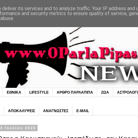
deliver its services and to analyze traffic. Your IP address and
formance and security metrics to ensure quality of service, ge
 abuse.
ΕΘΝΙΚΑ
LIFESTYLE
ΑΡΘΡΟ ΠΑΡΛΑΠΙΠΑ
ΖΩΑ
ΑΣΤΡΟΛΟΓ
ΑΠΟΚΑΛΥΨΕΙΣ
ΑΝΑΓΝΩΣΤΕΣ
E-MAIL
4 Ιουλίου 2025