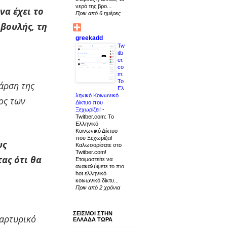
νερό της βρο...
να έχει το
Πριν από 6 ημέρες
βουλής, τη
greekadd
Tw
itb
er.
co
m:
Το
 άρση της
Ελ
ληνικό Κοινωνικό
ος των
Δίκτυο που
Ξεχωρίζει!
-
Twitber.com: Το
Ελληνικό
Κοινωνικό Δίκτυο
που Ξεχωρίζει!
υς
Καλωσορίσατε στο
Twitber.com!
ας ότι θα
Ετοιμαστείτε να
ανακαλύψετε το πιο
hot ελληνικό
κοινωνικό δίκτυ...
Πριν από 2 χρόνια
ΣΕΙΣΜΟΙ ΣΤΗΝ
μαρτυρικό
ΕΛΛΑΔΑ ΤΩΡΑ