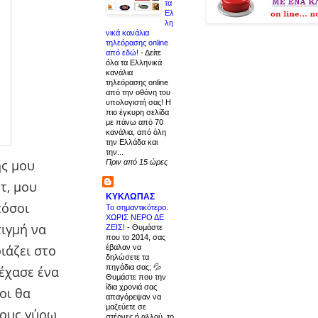
τα
Ελ
λη
νικά κανάλια
τηλεόρασης online
από εδώ!
-
Δείτε
όλα τα Ελληνικά
κανάλια
τηλεόρασης online
από την οθόνη του
υπολογιστή σας! Η
πιο έγκυρη σελίδα
με πάνω από 70
κανάλια, από όλη
την Ελλάδα και
την...
ης μου
Πριν από 15 ώρες
τ, μου
ΚΥΚΛΩΠΑΣ
πόσοι
Το σημαντικότερο.
ΧΩΡΙΣ ΝΕΡΟ ΔΕ
ιγμή να
ΖΕΙΣ!
-
Θυμάστε
που το 2014, σας
ιάζει στο
έβαλαν να
δηλώσετε τα
πηγάδια σας; 💦
 έχασε ένα
Θυμάστε που την
ίδια χρονιά σας
οι θα
απαγόρεψαν να
μαζεύετε σε
 τους γύρω
στέρνες ή αλλού, το