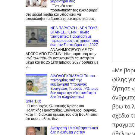
χαρακτήρα σας
Ένα νέο τεστ
προσωπικότητας κυκλοφορεί
στα social media και υπόσχεται να
αποκαλύψει τα βασικά χαρακτηριστικά σας.
NEA ΠΑΡΑΤΑΣΗ - ΔΕΝ ΤΟΥΣ
ΒΓΑΙΝΕΙ.... CNN: Παλιές
ταυτότητες: Παράταση με
περιορισμούς στη χρήση τους
έως τον Σεπτέμβριο του 2027
ΑΝΑΔΗΜΟΣΙΕΥΟΥΜΕ ΤΟ
ΑΡΘΡΟ ΑΠΟ ΤΟ CNN ! Νέα παράταση στην
ισχύ των παλιών αστυνομικών ταυτοτήτων
μέχρι και τις 25 Σεπτεμβρίου 2027 δόθηκε με
υ...
«Με βαρ
ΔΙΑΟΛΟΕΚΒΙΑΣΜΟΙ Tύπου...
φίλης γι
πανδημίας από την
κυβέρνηση! Υπουργός
ζήτησε ν
Ευάγγελος Τουρνάς: «Όποιος
δεν πάρει την νέα ταυτότητα
άνθρωποι
δεν θα πληρώνεται»!
(BINTEO)
βρω τα λ
Ο υπουργός Κλιματικής Κρίσης και
Πολιτικής Προστασίας, Ευάγγελος Τουρνάς,
σχέδιο τ
κατά τη διάρκεια ομιλίας του στη Βουλή είπε
ότι όσοι πολίτες δεν...
πραγματι
Ανατροπή ! Mαθεύτηκε τελικά
ήθελαν ν
όλη η αλήθεια για τον