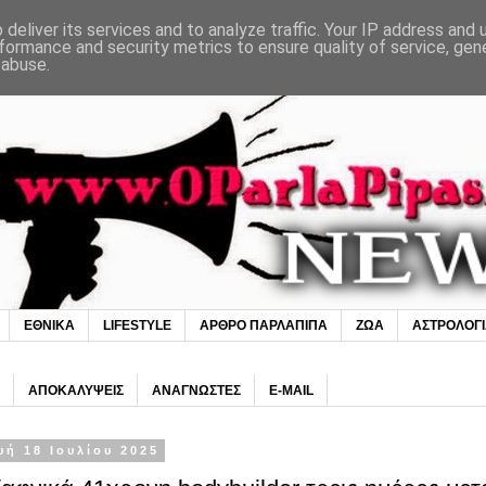
deliver its services and to analyze traffic. Your IP address and
formance and security metrics to ensure quality of service, ge
 abuse.
ΕΘΝΙΚΑ
LIFESTYLE
ΑΡΘΡΟ ΠΑΡΛΑΠΙΠΑ
ΖΩΑ
ΑΣΤΡΟΛΟΓ
ΑΠΟΚΑΛΥΨΕΙΣ
ΑΝΑΓΝΩΣΤΕΣ
E-MAIL
ή 18 Ιουλίου 2025