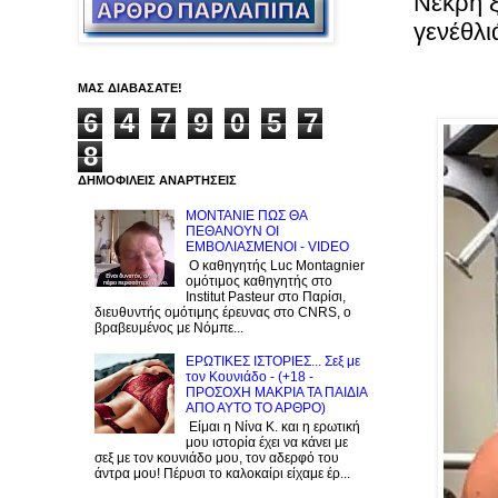
Nεκρή ξ
γενέθλι
ΜΑΣ ΔΙΑΒΑΣΑΤΕ!
6
4
7
9
0
5
7
8
ΔΗΜΟΦΙΛΕΙΣ ΑΝΑΡΤΗΣΕΙΣ
ΜΟΝΤΑΝΙΕ ΠΩΣ ΘΑ
ΠΕΘΑΝΟΥΝ ΟΙ
ΕΜΒΟΛΙΑΣΜΕΝΟΙ - VIDEO
Ο καθηγητής Luc Montagnier
ομότιμος καθηγητής στο
Institut Pasteur στο Παρίσι,
διευθυντής ομότιμης έρευνας στο CNRS, o
βραβευμένος με Νόμπε...
ΕΡΩΤΙΚΕΣ ΙΣΤΟΡΙΕΣ... Σεξ με
τον Kουνιάδο - (+18 -
ΠΡΟΣΟΧΗ ΜΑΚΡΙΑ ΤΑ ΠΑΙΔΙΑ
ΑΠΟ ΑΥΤΟ ΤΟ ΑΡΘΡΟ)
Είμαι η Νίνα Κ. και η ερωτική
μου ιστορία έχει να κάνει με
σεξ με τον κουνιάδο μου, τον αδερφό του
άντρα μου! Πέρυσι το καλοκαίρι είχαμε έρ...