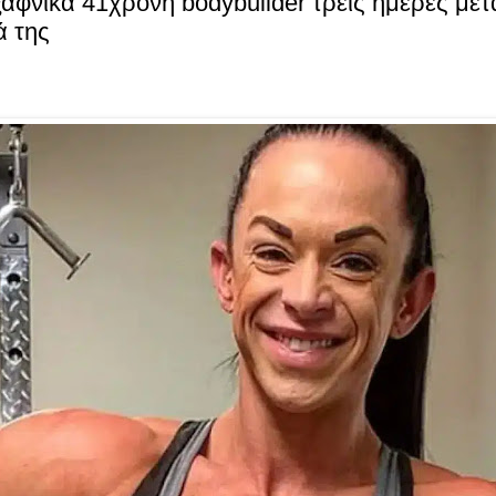
αφνικά 41χρονη bodybuilder τρεις ημέρες μετ
ά της