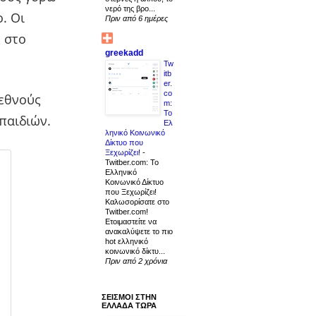
νερό της βρο...
. Οι
Πριν από 6 ημέρες
ς στο
greekadd
Tw
itb
er.
co
ιεθνούς
m:
Το
παιδιών.
Ελ
ληνικό Κοινωνικό
Δίκτυο που
Ξεχωρίζει!
-
Twitber.com: Το
Ελληνικό
Κοινωνικό Δίκτυο
που Ξεχωρίζει!
Καλωσορίσατε στο
Twitber.com!
Ετοιμαστείτε να
ανακαλύψετε το πιο
hot ελληνικό
κοινωνικό δίκτυ...
Πριν από 2 χρόνια
ΣΕΙΣΜΟΙ ΣΤΗΝ
ΕΛΛΑΔΑ ΤΩΡΑ