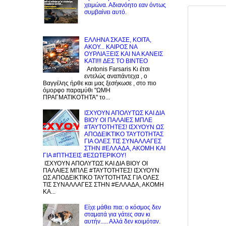
χειμώνα. Αδιανόητο εαν όντως
συμβαίνει αυτό.
EΛΛΗΝΑ ΣΚΑΣΕ, ΚΟΙΤΑ,
ΑΚΟΥ... ΚΑΙΡΟΣ ΝΑ
ΟΥΡΛIAΞΕΙΣ ΚΑΙ ΝΑ ΚΑΝΕΙΣ
KATI!!! ΔΕΣ TO BINTEO
Antonis Farsaris Κι έτσι
εντελώς αναπάντεχα , ο
Βαγγέλης ήρθε και μας ξεσήκωσε , στο πιο
όμορφο παραμύθι "ΩΜΗ
ΠΡΑΓΜΑΤΙΚΟΤΗΤΑ" το...
ΙΣΧΥΟΥΝ ΑΠΟΛΥΤΩΣ ΚΑΙ ΔΙΑ
ΒΙΟΥ ΟΙ ΠΑΛΑΙΕΣ ΜΠΛΕ
#ΤΑΥΤΟΤΗΤΕΣ! ΙΣΧΥΟΥΝ ΩΣ
ΑΠΟΔΕΙΚΤΙΚΟ ΤΑΥΤΟΤΗΤΑΣ
ΓΙΑ ΟΛΕΣ ΤΙΣ ΣΥΝΑΛΛΑΓΕΣ
ΣΤΗΝ #ΕΛΛΑΔΑ, ΑΚΟΜΗ ΚΑΙ
ΓΙΑ #ΠΤΗΣΕΙΣ #ΕΣΩΤΕΡΙΚΟΥ!
ΙΣΧΥΟΥΝ ΑΠΟΛΥΤΩΣ ΚΑΙ ΔΙΑ ΒΙΟΥ ΟΙ
ΠΑΛΑΙΕΣ ΜΠΛΕ #ΤΑΥΤΟΤΗΤΕΣ! ΙΣΧΥΟΥΝ
ΩΣ ΑΠΟΔΕΙΚΤΙΚΟ ΤΑΥΤΟΤΗΤΑΣ ΓΙΑ ΟΛΕΣ
ΤΙΣ ΣΥΝΑΛΛΑΓΕΣ ΣΤΗΝ #ΕΛΛΑΔΑ, ΑΚΟΜΗ
ΚΑ...
Είχε μάθει πια: ο κόσμος δεν
σταματά για γάτες σαν κι
αυτήν..... Αλλά δεν κοιμόταν.