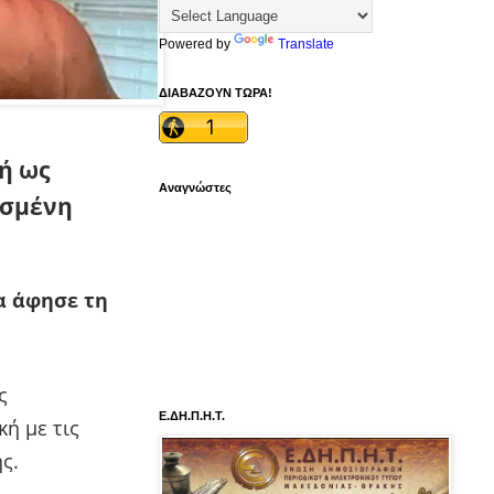
Powered by
Translate
ΔΙΑΒΑΖΟΥΝ ΤΩΡΑ!
ή ως
Αναγνώστες
ασμένη
α άφησε τη
ς
Ε.ΔΗ.Π.Η.Τ.
ή με τις
ς.