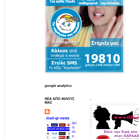
google analytics
ΝΕΑ ΑΠΟ ΦΙΛΟΥΣ
.
ΜΑΣ
mati-gr-news
Δεί
τε
όλ
α