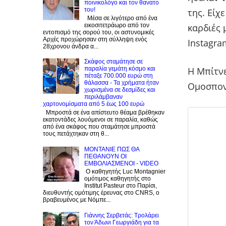
ποινικολόγο και τον θανατο
του!
της. Είχ
Μέσα σε λιγότερο από ένα
εικοσιτετράωρο από τον
καρδιές 
εντοπισμό της σορού του, οι αστυνομικές
Αρχές προχώρησαν στη σύλληψη ενός
Instagra
28χρονου άνδρα α...
Σκάφος σταμάτησε σε
παραλία γεμάτη κόσμο και
Η Μπίτνε
πέταξε 700.000 ευρώ στη
θάλασσα - Τα χρήματα ήταν
Ομοσπονδ
χωρισμένα σε δεσμίδες και
περιλάμβαναν
χαρτονομίσματα από 5 έως 100 ευρώ
Μπροστά σε ένα απίστευτο θέαμα βρέθηκαν
εκατοντάδες λουόμενοι σε παραλία, καθώς
από ένα σκάφος που σταμάτησε μπροστά
τους πετάχτηκαν στη θ...
ΜΟΝΤΑΝΙΕ ΠΩΣ ΘΑ
ΠΕΘΑΝΟΥΝ ΟΙ
ΕΜΒΟΛΙΑΣΜΕΝΟΙ - VIDEO
Ο καθηγητής Luc Montagnier
ομότιμος καθηγητής στο
Institut Pasteur στο Παρίσι,
διευθυντής ομότιμης έρευνας στο CNRS, o
βραβευμένος με Νόμπε...
Γιάννης Σερβετάς: Τρολάρει
τον Άδωνι Γεωργιάδη για τα