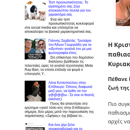
Τεστ προσωπικότητας: Το
αγαπημένο σας Zώο
αποκαλύπτει πολλά για τον
χαρακτήρα σας
Ένα νέο τεστ
προσωπικότητας κυκλοφορεί
στα social media και υπόσχεται να
αποκαλύψει τα βασικά χαρακτηριστικά σας.
Γιάννης Σερβετάς: Τρολάρει
Η Κρισ
τον Άδωνι Γεωργιάδη για τα
«έξυπνα» γυαλιά του με μια
παθιασ
φωτογραφία-έπος
Στο επίκεντρο του δημόσιου
διαλόγου βρέθηκαν τις
Κυρια
τελευταίες ώρες τα γυαλιά τεχνολογίας Meta
Ray-Ban, τα οποία επέλεξε να φορά ο
υπουργός Υ...
Πέθανε 
Λένα Κιτσοπούλου στην
ζωή της 
Επίδαυρο: Όποιος διαφωνεί
μαζί μου, να έρθει να τον
γ@@@@ω - Σε σοκ οι θεατές
(εικόνες)
Πιο συγκ
Ποιος θα απαντήσει στο
ερώτημα «γιατί τόσο κιτς στην Επίδαυρο»
παθιασμ
σήμερα, δύο μέρες μετά την παρουσίαση της
παράστασης «Σφήκες» όχι βέβαια το...
αρχές να
Και ένα χέρι ξύλο
προκαταβολικά για το