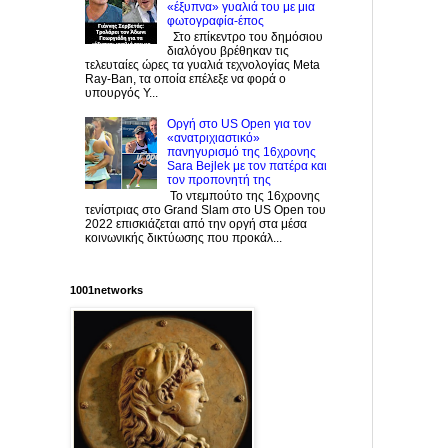
«έξυπνα» γυαλιά του με μια
φωτογραφία-έπος
Στο επίκεντρο του δημόσιου
διαλόγου βρέθηκαν τις
τελευταίες ώρες τα γυαλιά τεχνολογίας Meta
Ray-Ban, τα οποία επέλεξε να φορά ο
υπουργός Υ...
Οργή στο US Open για τον
«ανατριχιαστικό»
πανηγυρισμό της 16χρονης
Sara Bejlek με τον πατέρα και
τον προπονητή της
Το ντεμπούτο της 16χρονης
τενίστριας στο Grand Slam στο US Open του
2022 επισκιάζεται από την οργή στα μέσα
κοινωνικής δικτύωσης που προκάλ...
1001networks