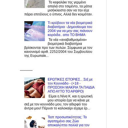
Το κεφαλάκι της γερμένο
απαλά στο τσιμέντο, τα μάτια
μισόκλειστα σαν να την είχε
πάρει επιτέλους ο ύπνος. Αλλά δεν κοιμόταν.
Τι κρύβουν τα νέα βιομετρικά
διαβατήρια - Δημοσίευμα του
2004 για να μην σας πιάνουν
κορόιδα.. απο ΤΟ ΒΗΜΑ
Τα νέα «αναβαθμισμένα»
βιομετρικά διαβατήρια
βρίσκονται προ των πυλών. Σύμφωνα με τον
κανονισμό αριθ. 2252/2004 του Συμβουλίου
της Ευρωπαϊκ...
-----------
ΕΡΩΤΙΚΕΣ ΙΣΤΟΡΙΕΣ... Σεξ με
τον Kουνιάδο - (+18 -
ΠΡΟΣΟΧΗ ΜΑΚΡΙΑ ΤΑ ΠΑΙΔΙΑ
ΑΠΟ ΑΥΤΟ ΤΟ ΑΡΘΡΟ)
Είμαι η Νίνα Κ. και η ερωτική
μου ιστορία έχει να κάνει με
σεξ με τον κουνιάδο μου, τον αδερφό του
άντρα μου! Πέρυσι το καλοκαίρι είχαμε έρ...
Τεστ προσωπικότητας: Το
αγαπημένο σας Zώο
αποκαλύπτει πολλά για τον