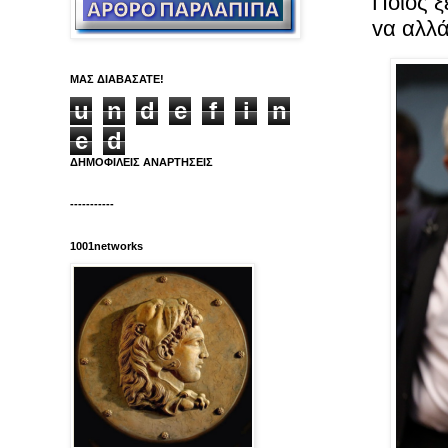
Ποιός ξ
vα αλλ
ΜΑΣ ΔΙΑΒΑΣΑΤΕ!
u
n
d
e
f
i
n
e
d
ΔΗΜΟΦΙΛΕΙΣ ΑΝΑΡΤΗΣΕΙΣ
-----------
1001networks