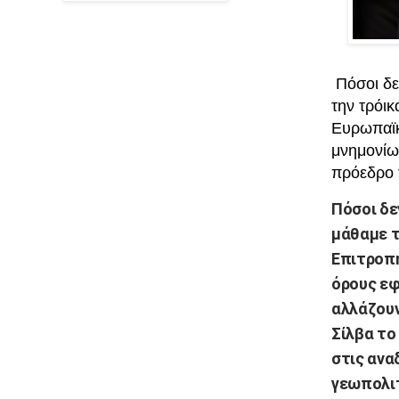
Πόσοι δε
την τρόι
Ευρωπαϊκ
μνημονίω
πρόεδρο τ
Πόσοι δε
μάθαμε τ
Επιτροπή
όρους εφ
αλλάζουν
Σίλβα το
στις ανα
γεωπολιτ