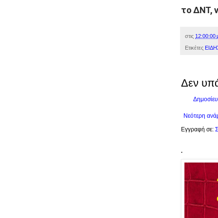
το ΔΝΤ, 
στις
12:00:00 
Ετικέτες
ΕΙΔΗ
Δεν υπ
Δημοσίευ
Νεότερη ανά
Εγγραφή σε:
Σ
.