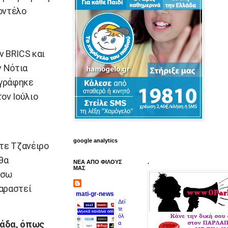
μοντέλο
ν BRICS και
 Νότια
ογράφηκε
ον Ιούλιο
google analytics
τε Τζανέιρο
θα
ΝΕΑ ΑΠΟ ΦΙΛΟΥΣ
.
ΜΑΣ
έσω
αραστεί
mati-gr-news
Δεί
τε
όλ
λάδα, όπως
α