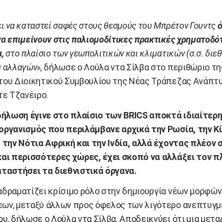
ι να καταστεί σαφές στους θεσμούς του Μπρέτον Γουντς
ό
να επιμείνουν στις παλιομοδίτικες πρακτικές χρηματοδό
α,
στο πλαίσιο των γεωπολιτικών και κλιματικών (σ.σ. διεθ
) αλλαγών»,
δήλωσε ο Λούλα ντα Σίλβα στο περιθώριο τη
του Διοικητικού Συμβουλίου της Νέας Τράπεζας Ανάπτυ
τε Τζανέιρο.
 δήλωση έγινε στο πλαίσιο των BRICS αποκτά ιδιαίτερη
οργανισμός που περιλάμβανε αρχικά την Ρωσία, την Κί
, την Νότια Αφρική και την Ινδία, αλλά έχοντας πλέον 
και περισσότερες χώρες, έχει σκοπό να αλλάξει τον π
αταστήσει τα διεθνιστικά όργανα.
αδραματίζει κρίσιμο ρόλο στην δημιουργία νέων μορφών
ων, μεταξύ άλλων προς όφελος των λιγότερο ανεπτυγ
ου, δήλωσε ο Λούλα ντα Σίλβα. Αποδεικνύει ότι μια μετ