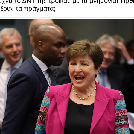
εχνά το ΔNT της τρόικας με τα μνημόνια! Ήρθ
άξουν τα πράγματα;