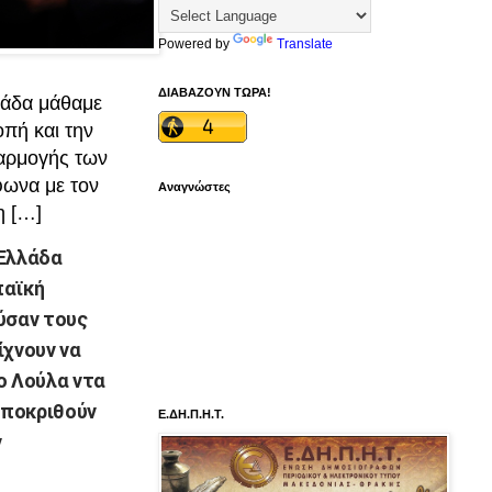
Powered by
Translate
ΔΙΑΒΑΖΟΥΝ ΤΩΡΑ!
λάδα μάθαμε
οπή και την
αρμογής των
φωνα με τον
Αναγνώστες
η […]
 Ελλάδα
παϊκή
ύσαν τους
ίχνουν να
ο Λούλα ντα
αποκριθούν
Ε.ΔΗ.Π.Η.Τ.
ν