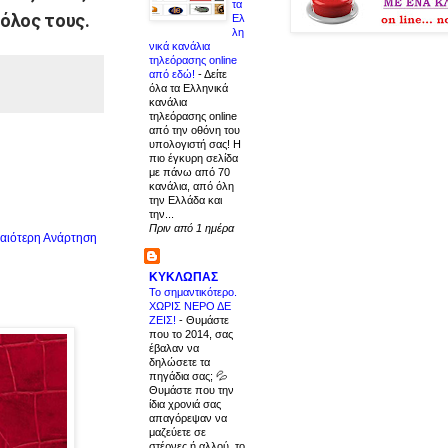
τα
όλος τους.
Ελ
λη
νικά κανάλια
τηλεόρασης online
από εδώ!
-
Δείτε
όλα τα Ελληνικά
κανάλια
τηλεόρασης online
από την οθόνη του
υπολογιστή σας! Η
πιο έγκυρη σελίδα
με πάνω από 70
κανάλια, από όλη
την Ελλάδα και
την...
Πριν από 1 ημέρα
αιότερη Ανάρτηση
ΚΥΚΛΩΠΑΣ
Το σημαντικότερο.
ΧΩΡΙΣ ΝΕΡΟ ΔΕ
ΖΕΙΣ!
-
Θυμάστε
που το 2014, σας
έβαλαν να
δηλώσετε τα
πηγάδια σας; 💦
Θυμάστε που την
ίδια χρονιά σας
απαγόρεψαν να
μαζεύετε σε
στέρνες ή αλλού, το