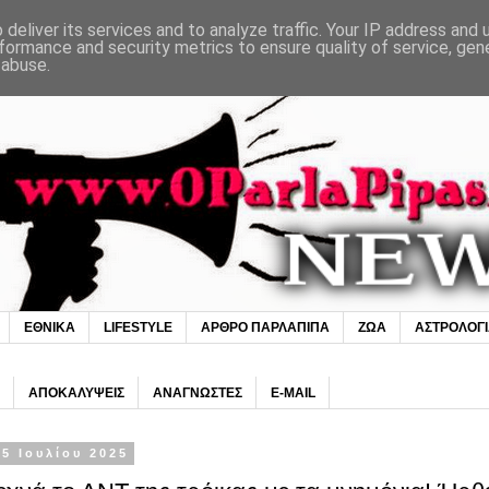
deliver its services and to analyze traffic. Your IP address and
formance and security metrics to ensure quality of service, ge
 abuse.
ΕΘΝΙΚΑ
LIFESTYLE
ΑΡΘΡΟ ΠΑΡΛΑΠΙΠΑ
ΖΩΑ
ΑΣΤΡΟΛΟΓ
ΑΠΟΚΑΛΥΨΕΙΣ
ΑΝΑΓΝΩΣΤΕΣ
E-MAIL
5 Ιουλίου 2025