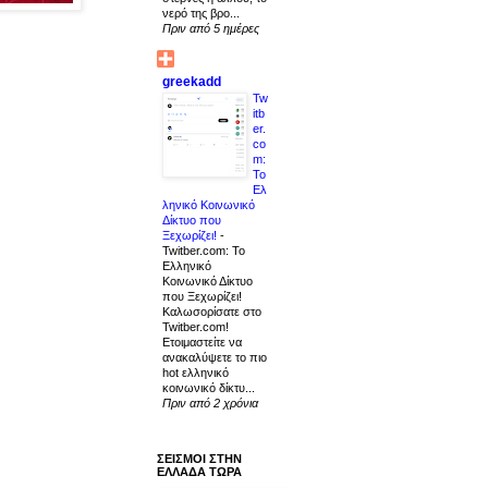
νερό της βρο...
Πριν από 5 ημέρες
greekadd
Tw
itb
er.
co
m:
Το
Ελ
ληνικό Κοινωνικό
Δίκτυο που
Ξεχωρίζει!
-
Twitber.com: Το
Ελληνικό
Κοινωνικό Δίκτυο
που Ξεχωρίζει!
Καλωσορίσατε στο
Twitber.com!
Ετοιμαστείτε να
ανακαλύψετε το πιο
hot ελληνικό
κοινωνικό δίκτυ...
Πριν από 2 χρόνια
ΣΕΙΣΜΟΙ ΣΤΗΝ
ΕΛΛΑΔΑ ΤΩΡΑ