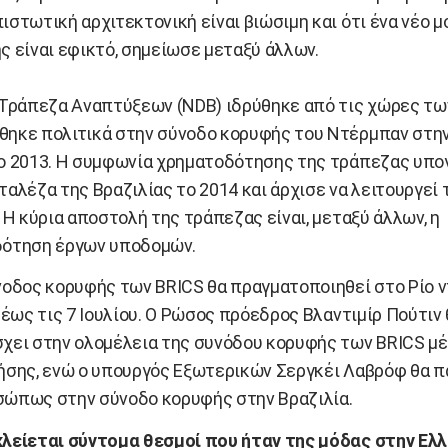
ιστωτική αρχιτεκτονική είναι βιώσιμη και ότι ένα νέο 
ς είναι εφικτό, σημείωσε μεταξύ άλλων.
 Τράπεζα Αναπτύξεων (NDB) ιδρύθηκε από τις χώρες τω
ηκε πολιτικά στην σύνοδο κορυφής του Ντέρμπαν στην
ο 2013. Η συμφωνία χρηματοδότησης της τράπεζας υπ
αλέζα της Βραζιλίας το 2014 και άρχισε να λειτουργεί τ
 Η κύρια αποστολή της τράπεζας είναι, μεταξύ άλλων, η
ότηση έργων υποδομών.
νοδος κορυφής των BRICS θα πραγματοποιηθεί στο Ρίο ν
 έως τις 7 Ιουλίου. Ο Ρώσος πρόεδρος Βλαντιμίρ Πούτιν 
χει στην ολομέλεια της συνόδου κορυφής των BRICS μ
ήσης, ενώ ο υπουργός Εξωτερικών Σεργκέι Λαβρόφ θα π
ώπως στην σύνοδο κορυφής στην Βραζιλία.
λείεται σύντομα θεσμοί που ήταν της μόδας στην Ελ