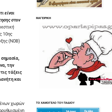
τι είναι
ΜΑΓΕΙΡΙΚΗ
τησης στον
νιστική
ς 10ης
ξης (NDB)
 σημασία,
να, την
στις τάξεις
λανήτη και
μένων χωρών
ΤΟ ΧΑΜΟΓΕΛΟ ΤΟΥ ΠΑΔΙΟΥ
αρρυθμισμένη