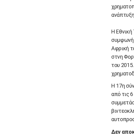
χρηματοπ
ανάπτυξη
Η Εθνική
συμφωνήθ
Αφρική τ
στνη Φορτ
του 2015.
χρηματοδ
Η 17η σύ
από τις 6
συμμετάσ
βιντεοκλ
αυτοπροσ
Δεν αποκ