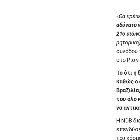
«Θα πρέπε
αδύνατο 
21ο αιών
ρητορική
συνόδου 
στο Ρίο ν
Το ότι η
καθώς ο 
Βραζιλία
του όλο 
να αντικ
Η NDB δι
επενδύσε
του κόσμ