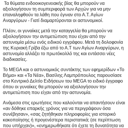
Τα θύματα ενδοοικογενειακής βίας θα μπορούν να
αξιολογήσουν τη συμπεριφορά των Αρχών για να μην
επαναληφθούν τα λάθη που έγιναν στο Α.Τ. Αγίων
Αναργύρων - Γιατί διαμαρτύρονται οι αστυνομικοί.
Πλέον, οι γυναίκες μετά την καταγγελία θα μπορούν να
αξιολογήσουν την αντιμετώπιση που είχαν από την
αστυνομία μέσω ενός ειδικού εγγράφου. Μετά τη δολοφονία
της Κυριακή Γρίβα έξω από το Α.Τ των Αγίων Αναργύρων, η
αστυνομία αλλάζει το πρωτόκολλό της και εντάσσει νέες
διαδικασίες.
Το MEGA και ο αστυνομικός συντάκτης των εφημερίδων «Το
Βήμα» και «Τα Νέα», Βασίλης Λαμπρόπουλος παρουσίασε
στο Κεντρικό Δελτίο Ειδήσεων του MEGA το ειδικό έγγραφο
όπου οι γυναίκες θα μπορούν να αξιολογήσουν την
αντιμετώπιση που είχαν από την αστυνομία.
Ανάμεσα στις ερωτήσεις που καλούνται να απαντήσουν είναι
«αν δόθηκε επαρκής χρόνος για να περιγράψουν όσα
συνέβησαν», «σας ζητήθηκαν πληροφορίες για ιστορικό
κακοποίησης ή προγενέστερα περιστατικά; (σε περίπτωση
που υπήρχαν)», «ενημερωθήκατε ότι έχετε τη δυνατότητα να