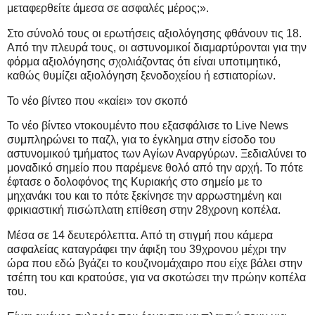
μεταφερθείτε άμεσα σε ασφαλές μέρος;».
Στο σύνολό τους οι ερωτήσεις αξιολόγησης φθάνουν τις 18.
Από την πλευρά τους, οι αστυνομικοί διαμαρτύρονται για την
φόρμα αξιολόγησης σχολιάζοντας ότι είναι υποτιμητικό,
καθώς θυμίζει αξιολόγηση ξενοδοχείου ή εστιατορίων.
Το νέο βίντεο που «καίει» τον σκοπό
Το νέο βίντεο ντοκουμέντο που εξασφάλισε το Live News
συμπληρώνει το παζλ, για το έγκλημα στην είσοδο του
αστυνομικού τμήματος των Αγίων Αναργύρων. Ξεδιαλύνει το
μοναδικό σημείο που παρέμενε θολό από την αρχή. Το πότε
έφτασε ο δολοφόνος της Κυριακής στο σημείο με το
μηχανάκι του και το πότε ξεκίνησε την αρρωστημένη και
φρικιαστική πισώπλατη επίθεση στην 28χρονη κοπέλα.
Μέσα σε 14 δευτερόλεπτα. Από τη στιγμή που κάμερα
ασφαλείας καταγράφει την άφιξη του 39χρονου μέχρι την
ώρα που εδώ βγάζει το κουζινομάχαιρο που είχε βάλει στην
τσέπη του και κρατούσε, για να σκοτώσει την πρώην κοπέλα
του.