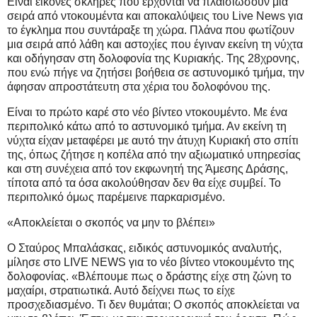
Είναι εικόνες σκληρές που έρχονται να πλαισιώσουν μια
σειρά από ντοκουμέντα και αποκαλύψεις του Live News για
το έγκλημα που συντάραξε τη χώρα. Πλάνα που φωτίζουν
μια σειρά από λάθη και αστοχίες που έγιναν εκείνη τη νύχτα
και οδήγησαν στη δολοφονία της Κυριακής. Της 28χρονης,
που ενώ πήγε να ζητήσει βοήθεια σε αστυνομικό τμήμα, την
άφησαν απροστάτευτη στα χέρια του δολοφόνου της.
Eίναι το πρώτο καρέ στο νέο βίντεο ντοκουμέντο. Με ένα
περιπολικό κάτω από το αστυνομικό τμήμα. Αν εκείνη τη
νύχτα είχαν μεταφέρει με αυτό την άτυχη Κυριακή στο σπίτι
της, όπως ζήτησε η κοπέλα από την αξιωματικό υπηρεσίας
και στη συνέχεια από τον εκφωνητή της Άμεσης Δράσης,
τίποτα από τα όσα ακολούθησαν δεν θα είχε συμβεί. Το
περιπολικό όμως παρέμεινε παρκαρισμένο.
«Αποκλείεται ο σκοπός να μην το βλέπει»
O Σταύρος Mπαλάσκας, ειδικός αστυνομικός αναλυτής,
μίλησε στο LIVE NEWS για το νέο βίντεο ντοκουμέντο της
δολοφονίας. «Βλέπουμε πως ο δράστης είχε στη ζώνη το
μαχαίρι, στρατιωτικά. Αυτό δείχνει πως το είχε
προσχεδιασμένο. Τι δεν θυμάται; Ο σκοπός αποκλείεται να