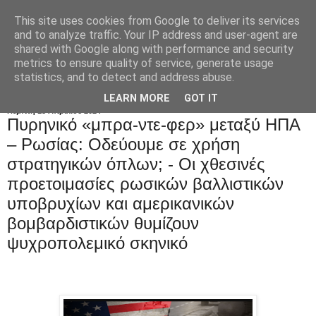
This site uses cookies from Google to deliver its services
and to analyze traffic. Your IP address and user-agent are
shared with Google along with performance and security
metrics to ensure quality of service, generate usage
statistics, and to detect and address abuse.
LEARN MORE
GOT IT
Πέμπτη 18 Απριλίου 2024
Πυρηνικό «μπρα-ντε-φερ» μεταξύ ΗΠΑ
– Pωσίας: Οδεύουμε σε χρήση
στρατηγικών όπλων; - Οι χθεσινές
προετοιμασίες ρωσικών βαλλιστικών
υποβρυχίων και αμερικανικών
βομβαρδιστικών θυμίζουν
ψυχροπολεμικό σκηνικό