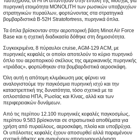
Ταυτόχρονα, οι ΗΠΑ απάντησαν στην εντολή της Μόσχας για
πυρηνική ετοιμότητα ΜΟΝOLITH των ρωσικών υποβρυχίων
στρατηγικών πυραύλων, φορτώνοντας στα στρατηγικά
βομβαρδιστικά B-52H Stratofortress, πυρηνικά όπλα.
Τα όπλα βρίσκονταν στην αεροπορική βάση Minot Air Force
Base και η σχετική διαδικασία δόθηκε στη δημοσιότητα.
Συγκεκριμένα, 8 πύραυλοι cruise, AGM-129 ACM, με
πυρηνικές κεφαλές οι οποίοι αποτελούν το κύριο πυρηνικό
όπλο του αεροπορικού σκέλους της αμερικανικής πυρηνικής
«τριάδας», φορτώθηκαν στα βομβαρδιστικά αεροσκάφη.
Όλη αυτή η απότομη κλιμάκωση μας φέρνει να
αναλογιστούμε την παγκόσμια πυρηνική ισχύ και την
καταστρεπτική της δυνατότητα, τόσο σχετικά με τα
οπλοστάσια ΗΠΑ, Ρωσίας και Κίνας, αλλά και των
περιφερειακών δυνάμεων.
Από τις περίπου 12.100 πυρηνικές κεφαλές παγκοσμίως,
περίπου 9.583 βρίσκονται σε στρατιωτικά αποθέματα για
χρήση από πυραύλους, αεροσκάφη, πλοία και υποβρύχια.
Οι υπόλοιπες κεφαλές έχουν αποσυρθεί αλλά παραμένουν
σχετικά άθικτες και αναμένουν αποσυναρμολόγηση.