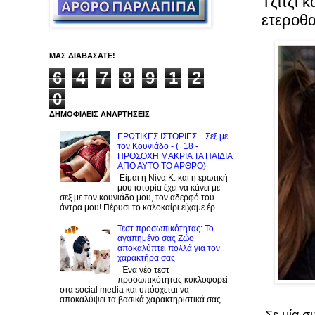
Τζίτζι 
ετεροθ
ΜΑΣ ΔΙΑΒΑΣΑΤΕ!
6
4
7
8
9
1
2
0
ΔΗΜΟΦΙΛΕΙΣ ΑΝΑΡΤΗΣΕΙΣ
ΕΡΩΤΙΚΕΣ ΙΣΤΟΡΙΕΣ... Σεξ με
τον Kουνιάδο - (+18 -
ΠΡΟΣΟΧΗ ΜΑΚΡΙΑ ΤΑ ΠΑΙΔΙΑ
ΑΠΟ ΑΥΤΟ ΤΟ ΑΡΘΡΟ)
Είμαι η Νίνα Κ. και η ερωτική
μου ιστορία έχει να κάνει με
σεξ με τον κουνιάδο μου, τον αδερφό του
άντρα μου! Πέρυσι το καλοκαίρι είχαμε έρ...
Τεστ προσωπικότητας: Το
αγαπημένο σας Zώο
αποκαλύπτει πολλά για τον
χαρακτήρα σας
Ένα νέο τεστ
προσωπικότητας κυκλοφορεί
στα social media και υπόσχεται να
αποκαλύψει τα βασικά χαρακτηριστικά σας.