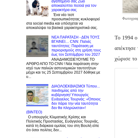
αγαπημένο σας Zώο
αποκαλύπτει πολλά για τον
χαρακτήρα σας
Ένα νέο τεστ
Φωτογραφί
προσωπικότητας κυκλοφορεί
στα social media και υπόσχεται να
αποκαλύψει τα βασικά χαρακτηριστικά σας.
Το 1994 ο
NEA ΠΑΡΑΤΑΣΗ - ΔΕΝ ΤΟΥΣ
ΒΓΑΙΝΕΙ.... CNN: Παλιές
ταυτότητες: Παράταση με
απέκτησε 
περιορισμούς στη χρήση τους
έως τον Σεπτέμβριο του 2027
χώρισε το
ΑΝΑΔΗΜΟΣΙΕΥΟΥΜΕ ΤΟ
ΑΡΘΡΟ ΑΠΟ ΤΟ CNN ! Νέα παράταση στην
ισχύ των παλιών αστυνομικών ταυτοτήτων
μέχρι και τις 25 Σεπτεμβρίου 2027 δόθηκε με
υ...
ΔΙΑΟΛΟΕΚΒΙΑΣΜΟΙ Tύπου...
πανδημίας από την
κυβέρνηση! Υπουργός
Ευάγγελος Τουρνάς: «Όποιος
δεν πάρει την νέα ταυτότητα
δεν θα πληρώνεται»!
(BINTEO)
Ο υπουργός Κλιματικής Κρίσης και
Πολιτικής Προστασίας, Ευάγγελος Τουρνάς,
κατά τη διάρκεια ομιλίας του στη Βουλή είπε
ότι όσοι πολίτες δεν...