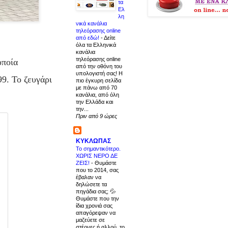
τα
Ελ
λη
νικά κανάλια
τηλεόρασης online
από εδώ!
-
Δείτε
όλα τα Ελληνικά
κανάλια
τηλεόρασης online
οποία
από την οθόνη του
υπολογιστή σας! Η
99. Το ζευγάρι
πιο έγκυρη σελίδα
με πάνω από 70
κανάλια, από όλη
την Ελλάδα και
την...
Πριν από 9 ώρες
ΚΥΚΛΩΠΑΣ
Το σημαντικότερο.
ΧΩΡΙΣ ΝΕΡΟ ΔΕ
ΖΕΙΣ!
-
Θυμάστε
που το 2014, σας
έβαλαν να
δηλώσετε τα
πηγάδια σας; 💦
Θυμάστε που την
ίδια χρονιά σας
απαγόρεψαν να
μαζεύετε σε
στέρνες ή αλλού, το