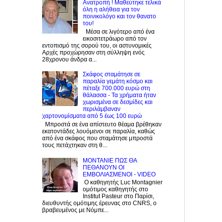
Ανατροπή ! Mαθεύτηκε τελικά
όλη η αλήθεια για τον
ποινικολόγο και τον θανατο
του!
Μέσα σε λιγότερο από ένα
εικοσιτετράωρο από τον
εντοπισμό της σορού του, οι αστυνομικές
Αρχές προχώρησαν στη σύλληψη ενός
28χρονου άνδρα α...
Σκάφος σταμάτησε σε
παραλία γεμάτη κόσμο και
πέταξε 700.000 ευρώ στη
θάλασσα - Τα χρήματα ήταν
χωρισμένα σε δεσμίδες και
περιλάμβαναν
χαρτονομίσματα από 5 έως 100 ευρώ
Μπροστά σε ένα απίστευτο θέαμα βρέθηκαν
εκατοντάδες λουόμενοι σε παραλία, καθώς
από ένα σκάφος που σταμάτησε μπροστά
τους πετάχτηκαν στη θ...
ΜΟΝΤΑΝΙΕ ΠΩΣ ΘΑ
ΠΕΘΑΝΟΥΝ ΟΙ
ΕΜΒΟΛΙΑΣΜΕΝΟΙ - VIDEO
Ο καθηγητής Luc Montagnier
ομότιμος καθηγητής στο
Institut Pasteur στο Παρίσι,
διευθυντής ομότιμης έρευνας στο CNRS, o
βραβευμένος με Νόμπε...