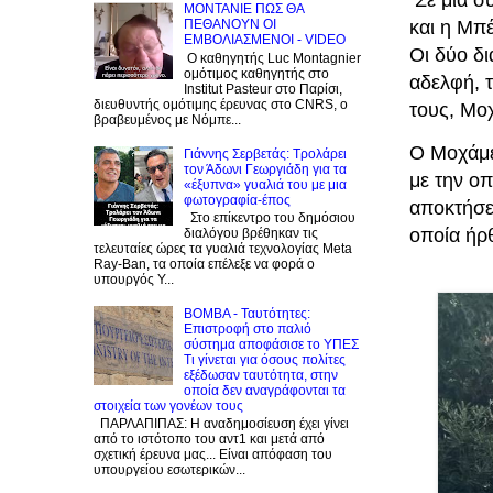
Σε μία σ
ΜΟΝΤΑΝΙΕ ΠΩΣ ΘΑ
και η Μπέ
ΠΕΘΑΝΟΥΝ ΟΙ
ΕΜΒΟΛΙΑΣΜΕΝΟΙ - VIDEO
Οι δύο δ
Ο καθηγητής Luc Montagnier
ομότιμος καθηγητής στο
αδελφή, 
Institut Pasteur στο Παρίσι,
διευθυντής ομότιμης έρευνας στο CNRS, o
τους, Μοχ
βραβευμένος με Νόμπε...
Ο Μοχάμε
Γιάννης Σερβετάς: Τρολάρει
τον Άδωνι Γεωργιάδη για τα
με την οπ
«έξυπνα» γυαλιά του με μια
φωτογραφία-έπος
αποκτήσει
Στο επίκεντρο του δημόσιου
οποία ήρ
διαλόγου βρέθηκαν τις
τελευταίες ώρες τα γυαλιά τεχνολογίας Meta
Ray-Ban, τα οποία επέλεξε να φορά ο
υπουργός Υ...
BOMBA - Ταυτότητες:
Eπιστροφή στο παλιό
σύστημα αποφάσισε το ΥΠΕΣ
Τι γίνεται για όσους πολίτες
εξέδωσαν ταυτότητα, στην
οποία δεν αναγράφονται τα
στοιχεία των γονέων τους
ΠΑΡΛΑΠΙΠΑΣ: Η αναδημοσίευση έχει γίνει
από το ιστότοπο του αντ1 και μετά από
σχετική έρευνα μας... Είναι απόφαση του
υπουργείου εσωτερικών...