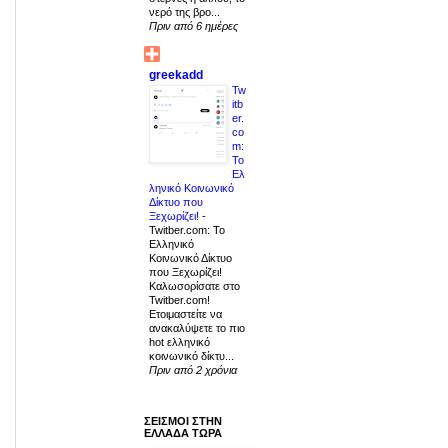
νερό της βρο...
Πριν από 6 ημέρες
greekadd
Tw
itb
er.
co
m:
Το
Ελ
ληνικό Κοινωνικό
Δίκτυο που
Ξεχωρίζει!
-
Twitber.com: Το
Ελληνικό
Κοινωνικό Δίκτυο
που Ξεχωρίζει!
Καλωσορίσατε στο
Twitber.com!
Ετοιμαστείτε να
ανακαλύψετε το πιο
hot ελληνικό
κοινωνικό δίκτυ...
Πριν από 2 χρόνια
ΣΕΙΣΜΟΙ ΣΤΗΝ
ΕΛΛΑΔΑ ΤΩΡΑ