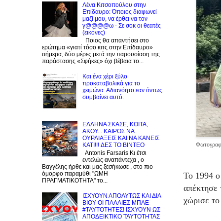
Λένα Κιτσοπούλου στην
Επίδαυρο: Όποιος διαφωνεί
μαζί μου, να έρθει να τον
γ@@@@ω - Σε σοκ οι θεατές
(εικόνες)
Ποιος θα απαντήσει στο
ερώτημα «γιατί τόσο κιτς στην Επίδαυρο»
σήμερα, δύο μέρες μετά την παρουσίαση της
παράστασης «Σφήκες» όχι βέβαια το...
Και ένα χέρι ξύλο
προκαταβολικά για το
χειμώνα. Αδιανόητο εαν όντως
συμβαίνει αυτό.
EΛΛΗΝΑ ΣΚΑΣΕ, ΚΟΙΤΑ,
ΑΚΟΥ... ΚΑΙΡΟΣ ΝΑ
ΟΥΡΛIAΞΕΙΣ ΚΑΙ ΝΑ ΚΑΝΕΙΣ
Φωτογραφί
KATI!!! ΔΕΣ TO BINTEO
Antonis Farsaris Κι έτσι
εντελώς αναπάντεχα , ο
Βαγγέλης ήρθε και μας ξεσήκωσε , στο πιο
όμορφο παραμύθι "ΩΜΗ
Το 1994 ο
ΠΡΑΓΜΑΤΙΚΟΤΗΤΑ" το...
απέκτησε 
ΙΣΧΥΟΥΝ ΑΠΟΛΥΤΩΣ ΚΑΙ ΔΙΑ
χώρισε το
ΒΙΟΥ ΟΙ ΠΑΛΑΙΕΣ ΜΠΛΕ
#ΤΑΥΤΟΤΗΤΕΣ! ΙΣΧΥΟΥΝ ΩΣ
ΑΠΟΔΕΙΚΤΙΚΟ ΤΑΥΤΟΤΗΤΑΣ