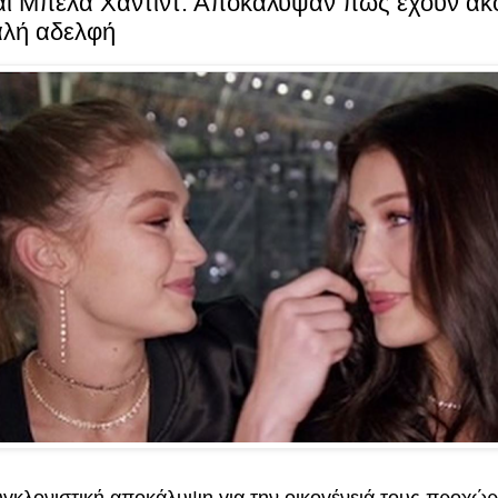
και Μπέλα Xαντίντ: Αποκάλυψαν πως έχουν ακ
αλή αδελφή