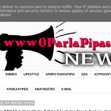
deliver its services and to analyze traffic. Your IP address and
formance and security metrics to ensure quality of service, ge
 abuse.
ΕΘΝΙΚΑ
LIFESTYLE
ΑΡΘΡΟ ΠΑΡΛΑΠΙΠΑ
ΖΩΑ
ΑΣΤΡΟΛΟΓ
ΑΠΟΚΑΛΥΨΕΙΣ
ΑΝΑΓΝΩΣΤΕΣ
E-MAIL
υή 30 Μαΐου 2025