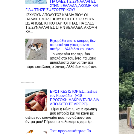
ΓΙΑ ΟΛΕΣ ΤΙΣ ΣΥΝΑΛΛΑΓΕΣ
ΣΤΗΝ #ΕΛΛΑΔΑ, ΑΚΟΜΗ ΚΑΙ
ΓΙΑ #ΠΤΗΣΕΙΣ #ΕΣΩΤΕΡΙΚΟΥ!
ΙΣΧΥΟΥΝ ΑΠΟΛΥΤΩΣ ΚΑΙ ΔΙΑ ΒΙΟΥ ΟΙ
ΠΑΛΑΙΕΣ ΜΠΛΕ #ΤΑΥΤΟΤΗΤΕΣ! ΙΣΧΥΟΥΝ
ΩΣ ΑΠΟΔΕΙΚΤΙΚΟ ΤΑΥΤΟΤΗΤΑΣ ΓΙΑ ΟΛΕΣ
ΤΙΣ ΣΥΝΑΛΛΑΓΕΣ ΣΤΗΝ #ΕΛΛΑΔΑ, ΑΚΟΜΗ
ΚΑ...
Είχε μάθει πια: ο κόσμος δεν
σταματά για γάτες σαν κι
αυτήν..... Αλλά δεν κοιμόταν.
Το κεφαλάκι της γερμένο
απαλά στο τσιμέντο, τα μάτια
μισόκλειστα σαν να την είχε
πάρει επιτέλους ο ύπνος. Αλλά δεν κοιμόταν.
-----------
ΕΡΩΤΙΚΕΣ ΙΣΤΟΡΙΕΣ... Σεξ με
τον Kουνιάδο - (+18 -
ΠΡΟΣΟΧΗ ΜΑΚΡΙΑ ΤΑ ΠΑΙΔΙΑ
ΑΠΟ ΑΥΤΟ ΤΟ ΑΡΘΡΟ)
Είμαι η Νίνα Κ. και η ερωτική
μου ιστορία έχει να κάνει με
σεξ με τον κουνιάδο μου, τον αδερφό του
άντρα μου! Πέρυσι το καλοκαίρι είχαμε έρ...
Τεστ προσωπικότητας: Το