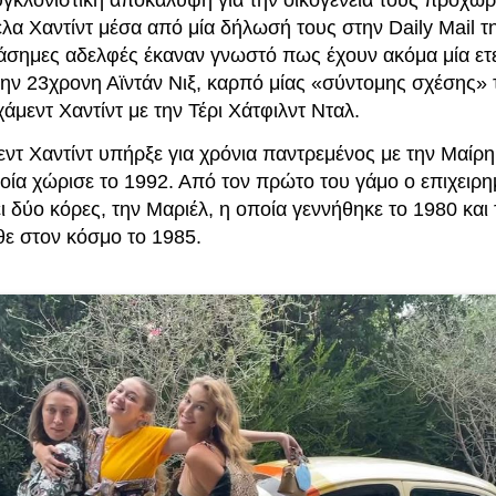
υγκλονιστική αποκάλυψη για την οικογένειά τους προχώρ
λα Χαντίντ μέσα από μία δήλωσή τους στην Daily Mail τ
ιάσημες αδελφές έκαναν γνωστό πως έχουν ακόμα μία ε
την 23χρονη Αϊντάν Νιξ, καρπό μίας «σύντομης σχέσης»
άμεντ Χαντίντ με την Τέρι Χάτφιλντ Νταλ.
ντ Χαντίντ υπήρξε για χρόνια παντρεμένος με την Μαίρ
οία χώρισε το 1992. Από τον πρώτο του γάμο ο επιχειρημ
 δύο κόρες, την Μαριέλ, η οποία γεννήθηκε το 1980 και 
θε στον κόσμο το 1985.