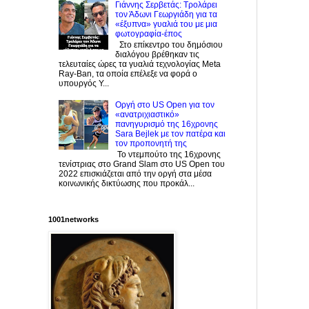
Γιάννης Σερβετάς: Τρολάρει
τον Άδωνι Γεωργιάδη για τα
«έξυπνα» γυαλιά του με μια
φωτογραφία-έπος
Στο επίκεντρο του δημόσιου
διαλόγου βρέθηκαν τις
τελευταίες ώρες τα γυαλιά τεχνολογίας Meta
Ray-Ban, τα οποία επέλεξε να φορά ο
υπουργός Υ...
Οργή στο US Open για τον
«ανατριχιαστικό»
πανηγυρισμό της 16χρονης
Sara Bejlek με τον πατέρα και
τον προπονητή της
Το ντεμπούτο της 16χρονης
τενίστριας στο Grand Slam στο US Open του
2022 επισκιάζεται από την οργή στα μέσα
κοινωνικής δικτύωσης που προκάλ...
1001networks