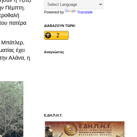
ησαν η Τζίτζι
ην Πέμπτη.
Powered by
Translate
τεροθαλή
 του πατέρα
ΔΙΑΒΑΖΟΥΝ ΤΩΡΑ!
η Μπάτλερ,
ατίας έχει
Αναγνώστες
την Αλάνα, η
Ε.ΔΗ.Π.Η.Τ.