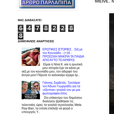
Μείνε. 
ΜΑΣ ΔΙΑΒΑΣΑΤΕ!
6
4
7
8
2
2
8
8
ΔΗΜΟΦΙΛΕΙΣ ΑΝΑΡΤΗΣΕΙΣ
ΕΡΩΤΙΚΕΣ ΙΣΤΟΡΙΕΣ... Σεξ με
τον Kουνιάδο - (+18 -
ΠΡΟΣΟΧΗ ΜΑΚΡΙΑ ΤΑ ΠΑΙΔΙΑ
ΑΠΟ ΑΥΤΟ ΤΟ ΑΡΘΡΟ)
Είμαι η Νίνα Κ. και η ερωτική
μου ιστορία έχει να κάνει με
σεξ με τον κουνιάδο μου, τον αδερφό του
άντρα μου! Πέρυσι το καλοκαίρι είχαμε έρ...
Γιάννης Σερβετάς: Τρολάρει
τον Άδωνι Γεωργιάδη για τα
«έξυπνα» γυαλιά του με μια
φωτογραφία-έπος
Στο επίκεντρο του δημόσιου
διαλόγου βρέθηκαν τις
τελευταίες ώρες τα γυαλιά τεχνολογίας Meta
Ray-Ban, τα οποία επέλεξε να φορά ο
υπουργός Υ...