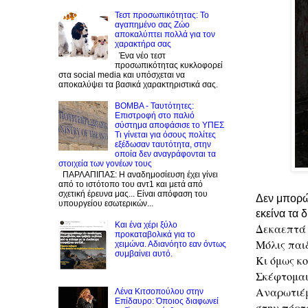
Τεστ προσωπικότητας: Το
αγαπημένο σας Zώο
αποκαλύπτει πολλά για τον
χαρακτήρα σας
Ένα νέο τεστ
προσωπικότητας κυκλοφορεί
στα social media και υπόσχεται να
αποκαλύψει τα βασικά χαρακτηριστικά σας.
BOMBA - Ταυτότητες:
Eπιστροφή στο παλιό
σύστημα αποφάσισε το ΥΠΕΣ
Τι γίνεται για όσους πολίτες
εξέδωσαν ταυτότητα, στην
οποία δεν αναγράφονται τα
στοιχεία των γονέων τους
ΠΑΡΛΑΠΙΠΑΣ: Η αναδημοσίευση έχει γίνει
από το ιστότοπο του αντ1 και μετά από
σχετική έρευνα μας... Είναι απόφαση του
Δεν μπορώ
υπουργείου εσωτερικών...
εκείνα τα 
Και ένα χέρι ξύλο
Δεκαεπτά
προκαταβολικά για το
Μόλις παι
χειμώνα. Αδιανόητο εαν όντως
συμβαίνει αυτό.
Κι όμως κ
Σκέφτομαι
Αναρωτιέμ
Λένα Κιτσοπούλου στην
Επίδαυρο: Όποιος διαφωνεί
στην πόρτ