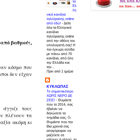
τα
Ελ
λη
νικά κανάλια
τηλεόρασης online
από εδώ!
-
Δείτε
όλα τα Ελληνικά
κανάλια
τηλεόρασης online
από την οθόνη του
 από βαθμούς,
υπολογιστή σας! Η
πιο έγκυρη σελίδα
με πάνω από 70
κανάλια, από όλη
την Ελλάδα και
έναν κόσμο που
την...
Πριν από 1 ημέρα
ωποι δεν είχαν
ΚΥΚΛΩΠΑΣ
Το σημαντικότερο.
ΧΩΡΙΣ ΝΕΡΟ ΔΕ
ΖΕΙΣ!
-
Θυμάστε
που το 2014, σας
 άγγιζε τους
έβαλαν να
δηλώσετε τα
ου πλένουν τα
πηγάδια σας; 💦
αξία ακόμη κι
Θυμάστε που την
ίδια χρονιά σας
απαγόρεψαν να
μαζεύετε σε
στέρνες ή αλλού, το