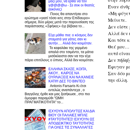
μαζί μου, να έρθει να τον
γ@@@@ω - Σε σοκ οι θεατές
Έναν άνθρ
(εικόνες)
«Μη φύγετ
Ποιος θα απαντήσει στο
ερώτημα «γιατί τόσο κιτς στην Επίδαυρο»
Μείνετε.
σήμερα, δύο μέρες μετά την παρουσίαση της
Δεν είστε 
παράστασης «Σφήκες» όχι βέβαια το...
Αλλά δεν 
Είχε μάθει πια: ο κόσμος δεν
Και τότε κ
σταματά για γάτες σαν κι
αυτήν..... Αλλά δεν κοιμόταν.
Θεέ μου…
Το κεφαλάκι της γερμένο
απαλά στο τσιμέντο, τα μάτια
αυτό είναι
μισόκλειστα σαν να την είχε
Δεν πήδηξ
πάρει επιτέλους ο ύπνος. Αλλά δεν κοιμόταν.
Έφυγαν μα
EΛΛΗΝΑ ΣΚΑΣΕ, ΚΟΙΤΑ,
Σαν δύο μ
ΑΚΟΥ... ΚΑΙΡΟΣ ΝΑ
ΟΥΡΛIAΞΕΙΣ ΚΑΙ ΝΑ ΚΑΝΕΙΣ
την άλλη.
KATI!!! ΔΕΣ TO BINTEO
Antonis Farsaris Κι έτσι
εντελώς αναπάντεχα , ο
Βαγγέλης ήρθε και μας ξεσήκωσε , στο πιο
όμορφο παραμύθι "ΩΜΗ
ΠΡΑΓΜΑΤΙΚΟΤΗΤΑ" το...
ΙΣΧΥΟΥΝ ΑΠΟΛΥΤΩΣ ΚΑΙ ΔΙΑ
ΒΙΟΥ ΟΙ ΠΑΛΑΙΕΣ ΜΠΛΕ
#ΤΑΥΤΟΤΗΤΕΣ! ΙΣΧΥΟΥΝ ΩΣ
ΑΠΟΔΕΙΚΤΙΚΟ ΤΑΥΤΟΤΗΤΑΣ
ΓΙΑ ΟΛΕΣ ΤΙΣ ΣΥΝΑΛΛΑΓΕΣ