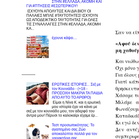
ΣΤΗΝ #ΕΛΛΑΔΑ, ΑΚΟΜΗ ΚΑΙ
ΓΙΑ #ΠΤΗΣΕΙΣ #ΕΣΩΤΕΡΙΚΟΥ!
ΙΣΧΥΟΥΝ ΑΠΟΛΥΤΩΣ ΚΑΙ ΔΙΑ ΒΙΟΥ ΟΙ
ΠΑΛΑΙΕΣ ΜΠΛΕ #ΤΑΥΤΟΤΗΤΕΣ! ΙΣΧΥΟΥΝ
ΩΣ ΑΠΟΔΕΙΚΤΙΚΟ ΤΑΥΤΟΤΗΤΑΣ ΓΙΑ ΟΛΕΣ
ΤΙΣ ΣΥΝΑΛΛΑΓΕΣ ΣΤΗΝ #ΕΛΛΑΔΑ, ΑΚΟΜΗ
ΚΑ...
Σαν να εί
έχουνε κάψει....
«Αφού δεν
μη χαθούμ
Και νιώθω
Όχι μόνο γ
Για όλους 
-----------
Γιατί κάπ
ΕΡΩΤΙΚΕΣ ΙΣΤΟΡΙΕΣ... Σεξ με
θρησκευτικ
τον Kουνιάδο - (+18 -
ΠΡΟΣΟΧΗ ΜΑΚΡΙΑ ΤΑ ΠΑΙΔΙΑ
Χάσαμε τι
ΑΠΟ ΑΥΤΟ ΤΟ ΑΡΘΡΟ)
Μιλάμε α
Είμαι η Νίνα Κ. και η ερωτική
μου ιστορία έχει να κάνει με
Φωνάζουμ
σεξ με τον κουνιάδο μου, τον αδερφό του
Καταδικάζ
άντρα μου! Πέρυσι το καλοκαίρι είχαμε έρ...
Κι εγώ δε
Τεστ προσωπικότητας: Το
Δεν αντέ
αγαπημένο σας Zώο
αποκαλύπτει πολλά για τον
συμπεριφε
χαρακτήρα σας