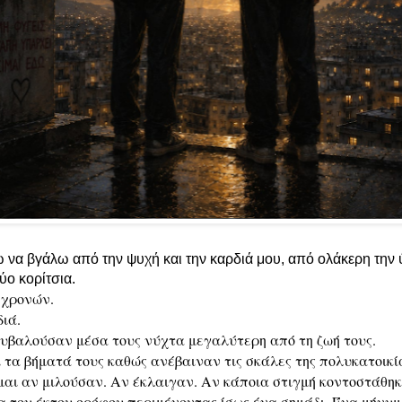
 να βγάλω από την ψυχή και την καρδιά μου, από ολάκερη την
δύο κορίτσια.
 χρονών.
διά.
ουβαλούσαν μέσα τους νύχτα μεγαλύτερη από τη ζωή τους.
 τα βήματά τους καθώς ανέβαιναν τις σκάλες της πολυκατοικί
αι αν μιλούσαν. Αν έκλαιγαν. Αν κάποια στιγμή κοντοστάθη
α του έκτου ορόφου περιμένοντας ίσως ένα σημάδι. Ένα μήνυμ