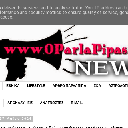
deliver its services and to analyze traffic. Your IP address and
formance and security metrics to ensure quality of service, ge
 abuse.
ΕΘΝΙΚΑ
LIFESTYLE
ΑΡΘΡΟ ΠΑΡΛΑΠΙΠΑ
ΖΩΑ
ΑΣΤΡΟΛΟΓ
ΑΠΟΚΑΛΥΨΕΙΣ
ΑΝΑΓΝΩΣΤΕΣ
E-MAIL
17 Μαΐου 2026