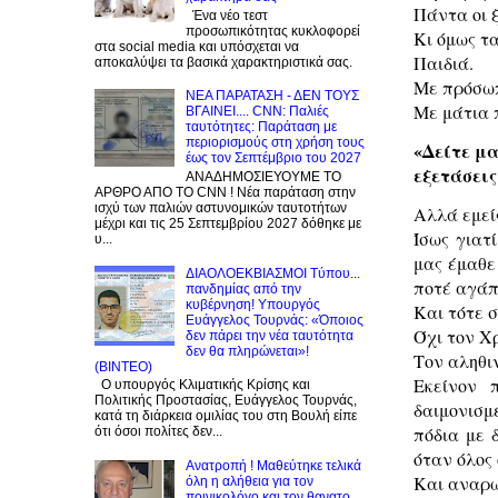
Πάντα οι ξ
Ένα νέο τεστ
προσωπικότητας κυκλοφορεί
Κι όμως τ
στα social media και υπόσχεται να
Παιδιά.
αποκαλύψει τα βασικά χαρακτηριστικά σας.
Με πρόσωπ
NEA ΠΑΡΑΤΑΣΗ - ΔΕΝ ΤΟΥΣ
Με μάτια 
ΒΓΑΙΝΕΙ.... CNN: Παλιές
ταυτότητες: Παράταση με
περιορισμούς στη χρήση τους
«Δείτε μα
έως τον Σεπτέμβριο του 2027
εξετάσεις
ΑΝΑΔΗΜΟΣΙΕΥΟΥΜΕ ΤΟ
ΑΡΘΡΟ ΑΠΟ ΤΟ CNN ! Νέα παράταση στην
ισχύ των παλιών αστυνομικών ταυτοτήτων
Αλλά εμεί
μέχρι και τις 25 Σεπτεμβρίου 2027 δόθηκε με
Ίσως γιατ
υ...
μας έμαθε
ΔΙΑΟΛΟΕΚΒΙΑΣΜΟΙ Tύπου...
ποτέ αγάπ
πανδημίας από την
κυβέρνηση! Υπουργός
Και τότε 
Ευάγγελος Τουρνάς: «Όποιος
Όχι τον Χ
δεν πάρει την νέα ταυτότητα
δεν θα πληρώνεται»!
Τον αληθι
(BINTEO)
Εκείνον 
Ο υπουργός Κλιματικής Κρίσης και
Πολιτικής Προστασίας, Ευάγγελος Τουρνάς,
δαιμονισμ
κατά τη διάρκεια ομιλίας του στη Βουλή είπε
πόδια με 
ότι όσοι πολίτες δεν...
όταν όλος 
Ανατροπή ! Mαθεύτηκε τελικά
Και αναρω
όλη η αλήθεια για τον
ποινικολόγο και τον θανατο