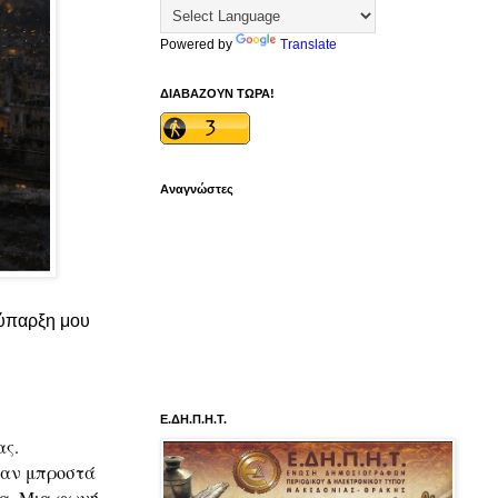
Powered by
Translate
ΔΙΑΒΑΖΟΥΝ ΤΩΡΑ!
Αναγνώστες
 ύπαρξη μου
Ε.ΔΗ.Π.Η.Τ.
ας.
καν μπροστά
α. Μια φωνή.