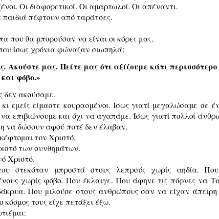
ένοι. Οι διαφορετικοί. Οι αμαρτωλοί. Οι απέναντι.
α παιδιά πέφτουν από ταράτσες.
α που θα μπορούσαν να είναι οι κόρες μας.
που ίσως χρόνια φώναζαν σιωπηλά:
ς. Ακούστε μας. Πείτε μας ότι αξίζουμε κάτι περισσότερο
 και φόβο.»
ς δεν ακούσαμε.
ί κι εμείς είμαστε κουρασμένοι. Ίσως γιατί μεγαλώσαμε σε 
 να επιβιώνουμε και όχι να αγαπάμε. Ίσως γιατί πολλοί άνθρ
η να δώσουν αφού ποτέ δεν έλαβαν.
σκέφτομαι τον Χριστό.
ριστό των συνθημάτων.
νό Χριστό.
που στεκόταν μπροστά στους λεπρούς χωρίς αηδία. Που
ένους χωρίς φόβο. Που έκλαιγε. Που άφηνε τις πόρνες να Τ
δάκρυα. Που μιλούσε στους ανθρώπους σαν να είχαν άπειρη 
ο κόσμος τους είχε πετάξει έξω.
τιέμαι: