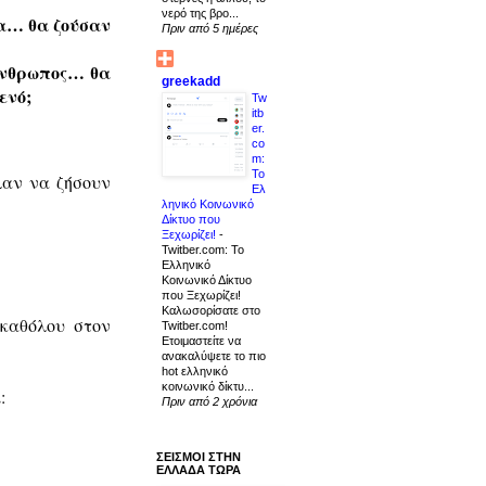
νερό της βρο...
μα… θα ζούσαν
Πριν από 5 ημέρες
άνθρωπος… θα
greekadd
ενό;
Tw
itb
er.
co
m:
Το
λαν να ζήσουν
Ελ
ληνικό Κοινωνικό
Δίκτυο που
Ξεχωρίζει!
-
Twitber.com: Το
Ελληνικό
Κοινωνικό Δίκτυο
που Ξεχωρίζει!
Καλωσορίσατε στο
καθόλου στον
Twitber.com!
Ετοιμαστείτε να
ανακαλύψετε το πιο
hot ελληνικό
κοινωνικό δίκτυ...
:
Πριν από 2 χρόνια
ΣΕΙΣΜΟΙ ΣΤΗΝ
ΕΛΛΑΔΑ ΤΩΡΑ