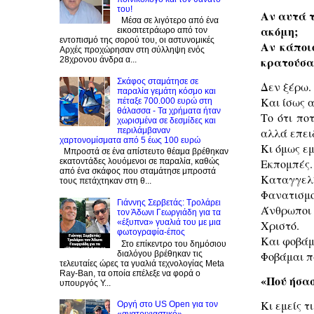
του!
Αν αυτά 
Μέσα σε λιγότερο από ένα
ακόμη;
εικοσιτετράωρο από τον
εντοπισμό της σορού του, οι αστυνομικές
Αν κάποι
Αρχές προχώρησαν στη σύλληψη ενός
κρατούσαν
28χρονου άνδρα α...
Σκάφος σταμάτησε σε
Δεν ξέρω.
παραλία γεμάτη κόσμο και
Και ίσως 
πέταξε 700.000 ευρώ στη
θάλασσα - Τα χρήματα ήταν
Το ότι πο
χωρισμένα σε δεσμίδες και
αλλά επει
περιλάμβαναν
χαρτονομίσματα από 5 έως 100 ευρώ
Κι όμως εμ
Μπροστά σε ένα απίστευτο θέαμα βρέθηκαν
Εκπομπές.
εκατοντάδες λουόμενοι σε παραλία, καθώς
από ένα σκάφος που σταμάτησε μπροστά
Καταγγελί
τους πετάχτηκαν στη θ...
Φανατισμο
Γιάννης Σερβετάς: Τρολάρει
Άνθρωποι
τον Άδωνι Γεωργιάδη για τα
«έξυπνα» γυαλιά του με μια
Χριστό.
φωτογραφία-έπος
Και φοβάμ
Στο επίκεντρο του δημόσιου
διαλόγου βρέθηκαν τις
Φοβάμαι πω
τελευταίες ώρες τα γυαλιά τεχνολογίας Meta
Ray-Ban, τα οποία επέλεξε να φορά ο
«Πού ήσασ
υπουργός Υ...
Κι εμείς τ
Οργή στο US Open για τον