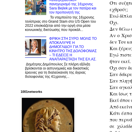
«ανατριχιαστικό»
Ότι συζη
πανηγυρισμό της 16χρονης
εχθρούς;
Sara Bejlek με τον πατέρα και
τον προπονητή της
Ενώ δίπλα
Το ντεμπούτο της 16χρονης
Όχι.
τενίστριας στο Grand Slam στο US Open του
2022 επισκιάζεται από την οργή στα μέσα
Δεν θέλω 
κοινωνικής δικτύωσης που προκάλ...
Αν ο Χρισ
ΦΡΙΚΗ ΣΤΗ ΣΥΡΟ: ΜΟΛΙΣ TO
δεν Τον κ
ΑΠΟΚΑΛΥΨΕ Η
ΔΗΜΟΓΛΙΔΟΥ ΓΙΑ ΤΟ
Και ξέρεις
KINΗΤΡΟ ΤΗΣ ΔΟΛΟΦΟΝΙΑΣ
Εγώ πιστε
– ΤΙ ΕΔΕΙΞΕ Η
ΑΝΑΠΑΡΑΣΤΑΣΗ ΤΗΣ ΕΛ.ΑΣ.
ήταν εκεί.
Δημήτρης Δημόπουλος Σε πλήρη εξέλιξη
Όχι σαν δι
βρίσκονται οι αστυνομικές και δικαστικές
έρευνες για τη διαλεύκανση της άγριας
Σαν δάκρυ
δολοφονίας της 41χρονης...
Σαν πληγή
Σαν αγκαλ
1001networks
Και ίσως 
Εκεί όπου
Από εκείνη
Κάτι έσπα
που περνά
σε χιλιάδ