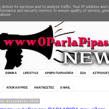
deliver its services and to analyze traffic. Your IP address and
formance and security metrics to ensure quality of service, ge
 abuse.
ΕΘΝΙΚΑ
LIFESTYLE
ΑΡΘΡΟ ΠΑΡΛΑΠΙΠΑ
ΖΩΑ
ΑΣΤΡΟΛΟΓ
ΑΠΟΚΑΛΥΨΕΙΣ
ΑΝΑΓΝΩΣΤΕΣ
E-MAIL
31 Δεκεμβρίου 2016