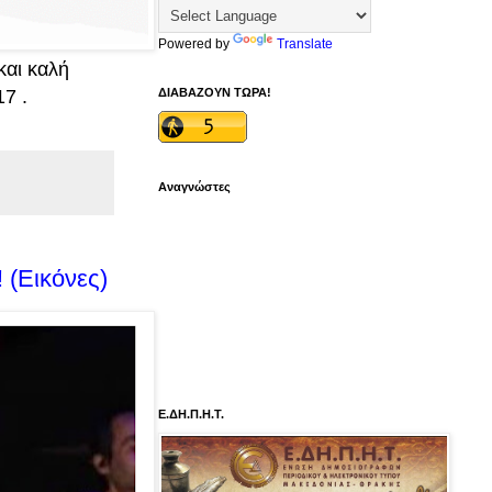
Powered by
Translate
και καλή
ΔΙΑΒΑΖΟΥΝ ΤΩΡΑ!
17 .
Αναγνώστες
 (Εικόνες)
Ε.ΔΗ.Π.Η.Τ.