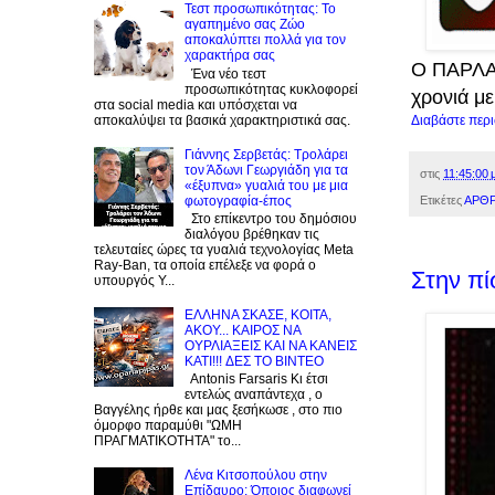
Τεστ προσωπικότητας: Το
αγαπημένο σας Zώο
αποκαλύπτει πολλά για τον
χαρακτήρα σας
Ο ΠΑΡΛΑΠ
Ένα νέο τεστ
προσωπικότητας κυκλοφορεί
χρονιά με
στα social media και υπόσχεται να
αποκαλύψει τα βασικά χαρακτηριστικά σας.
Διαβάστε περ
Γιάννης Σερβετάς: Τρολάρει
τον Άδωνι Γεωργιάδη για τα
στις
11:45:00 μ
«έξυπνα» γυαλιά του με μια
φωτογραφία-έπος
Ετικέτες
ΑΡΘΡ
Στο επίκεντρο του δημόσιου
διαλόγου βρέθηκαν τις
τελευταίες ώρες τα γυαλιά τεχνολογίας Meta
Ray-Ban, τα οποία επέλεξε να φορά ο
Στην πί
υπουργός Υ...
EΛΛΗΝΑ ΣΚΑΣΕ, ΚΟΙΤΑ,
ΑΚΟΥ... ΚΑΙΡΟΣ ΝΑ
ΟΥΡΛIAΞΕΙΣ ΚΑΙ ΝΑ ΚΑΝΕΙΣ
KATI!!! ΔΕΣ TO BINTEO
Antonis Farsaris Κι έτσι
εντελώς αναπάντεχα , ο
Βαγγέλης ήρθε και μας ξεσήκωσε , στο πιο
όμορφο παραμύθι "ΩΜΗ
ΠΡΑΓΜΑΤΙΚΟΤΗΤΑ" το...
Λένα Κιτσοπούλου στην
Επίδαυρο: Όποιος διαφωνεί