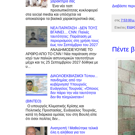
χαρακτήρα σας
Διαβάστε περ
Ένα νέο τεστ
προσωπικότητας κυκλοφορεί
στα social media και υπόσχεται να
αποκαλύψει τα βασικά χαρακτηριστικά σας.
στις
7:53:00 μ.
Ετικέτες
ΕΙΔΗ
NEA ΠΑΡΑΤΑΣΗ - ΔΕΝ ΤΟΥΣ
ΒΓΑΙΝΕΙ.... CNN: Παλιές
ταυτότητες: Παράταση με
περιορισμούς στη χρήση τους
έως τον Σεπτέμβριο του 2027
Πέντε β
ΑΝΑΔΗΜΟΣΙΕΥΟΥΜΕ ΤΟ
ΑΡΘΡΟ ΑΠΟ ΤΟ CNN ! Νέα παράταση στην
ισχύ των παλιών αστυνομικών ταυτοτήτων
μέχρι και τις 25 Σεπτεμβρίου 2027 δόθηκε με
υ...
ΔΙΑΟΛΟΕΚΒΙΑΣΜΟΙ Tύπου...
πανδημίας από την
κυβέρνηση! Υπουργός
Ευάγγελος Τουρνάς: «Όποιος
δεν πάρει την νέα ταυτότητα
δεν θα πληρώνεται»!
(BINTEO)
Ο υπουργός Κλιματικής Κρίσης και
Πολιτικής Προστασίας, Ευάγγελος Τουρνάς,
κατά τη διάρκεια ομιλίας του στη Βουλή είπε
ότι όσοι πολίτες δεν...
Ανατροπή ! Mαθεύτηκε τελικά
όλη η αλήθεια για τον