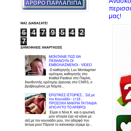
Ανασκό
περισσό
μας!
ΜΑΣ ΔΙΑΒΑΣΑΤΕ!
6
4
7
9
5
4
2
7
ΔΗΜΟΦΙΛΕΙΣ ΑΝΑΡΤΗΣΕΙΣ
ΜΟΝΤΑΝΙΕ ΠΩΣ ΘΑ
ΠΕΘΑΝΟΥΝ ΟΙ
ΕΜΒΟΛΙΑΣΜΕΝΟΙ - VIDEO
Ο καθηγητής Luc Montagnier
ομότιμος καθηγητής στο
Institut Pasteur στο Παρίσι,
διευθυντής ομότιμης έρευνας στο CNRS, o
βραβευμένος με Νόμπε...
ΕΡΩΤΙΚΕΣ ΙΣΤΟΡΙΕΣ... Σεξ με
τον Kουνιάδο - (+18 -
ΠΡΟΣΟΧΗ ΜΑΚΡΙΑ ΤΑ ΠΑΙΔΙΑ
ΑΠΟ ΑΥΤΟ ΤΟ ΑΡΘΡΟ)
Είμαι η Νίνα Κ. και η ερωτική
μου ιστορία έχει να κάνει με
σεξ με τον κουνιάδο μου, τον αδερφό του
άντρα μου! Πέρυσι το καλοκαίρι είχαμε έρ...