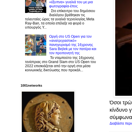
«έξυπνα» γυαλιά του με μια
φωτογραφία-έπος
Στο επίκεντρο του δημόσιου
διαλόγου βρέθηκαν τις
τελευταίες ώρες τα γυαλιά τεχνολογίας Meta
Ray-Ban, τα οποία επέλεξε να φορά ο
υπουργός Υ...
Οργή στο US Open για τον
«ανατριχιαστικό»
πανηγυρισμό της 16χρονης
Sara Bejlek με τον πατέρα και
τον προπονητή της
Το ντεμπούτο της 16χρονης
τενίστριας στο Grand Slam στο US Open του
2022 επισκιάζεται από την οργή στα μέσα
κοινωνικής δικτύωσης που προκάλ...
1001networks
Όσοι τρώ
κίνδυνο γ
σύμφωνα 
Διαβάστε περ