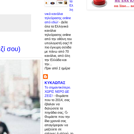
τα
Ελ
λη
νικά κανάλια
τηλεόρασης online
από εδώ!
-
Δείτε
όλα τα Ελληνικά
κανάλια
τηλεόρασης online
από την οθόνη του
υπολογιστή σας! Η
ζί σου)
πιο έγκυρη σελίδα
με πάνω από 70
κανάλια, από όλη
την Ελλάδα και
την...
Πριν από 1 ημέρα
ΚΥΚΛΩΠΑΣ
Το σημαντικότερο.
ΧΩΡΙΣ ΝΕΡΟ ΔΕ
ΖΕΙΣ!
-
Θυμάστε
που το 2014, σας
έβαλαν να
δηλώσετε τα
πηγάδια σας; 💦
Θυμάστε που την
ίδια χρονιά σας
απαγόρεψαν να
μαζεύετε σε
στέρνες ή αλλού, το