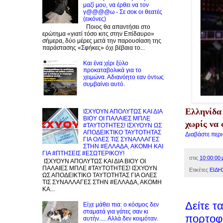
μαζί μου, να έρθει να τον
γ@@@@ω - Σε σοκ οι θεατές
(εικόνες)
Ποιος θα απαντήσει στο
ερώτημα «γιατί τόσο κιτς στην Επίδαυρο»
σήμερα, δύο μέρες μετά την παρουσίαση της
παράστασης «Σφήκες» όχι βέβαια το...
Και ένα χέρι ξύλο
προκαταβολικά για το
χειμώνα. Αδιανόητο εαν όντως
συμβαίνει αυτό.
Ελληνίδα 
ΙΣΧΥΟΥΝ ΑΠΟΛΥΤΩΣ ΚΑΙ ΔΙΑ
ΒΙΟΥ ΟΙ ΠΑΛΑΙΕΣ ΜΠΛΕ
χωρίς να
#ΤΑΥΤΟΤΗΤΕΣ! ΙΣΧΥΟΥΝ ΩΣ
ΑΠΟΔΕΙΚΤΙΚΟ ΤΑΥΤΟΤΗΤΑΣ
Διαβάστε περ
ΓΙΑ ΟΛΕΣ ΤΙΣ ΣΥΝΑΛΛΑΓΕΣ
ΣΤΗΝ #ΕΛΛΑΔΑ, ΑΚΟΜΗ ΚΑΙ
ΓΙΑ #ΠΤΗΣΕΙΣ #ΕΣΩΤΕΡΙΚΟΥ!
στις
10:00:00 
ΙΣΧΥΟΥΝ ΑΠΟΛΥΤΩΣ ΚΑΙ ΔΙΑ ΒΙΟΥ ΟΙ
ΠΑΛΑΙΕΣ ΜΠΛΕ #ΤΑΥΤΟΤΗΤΕΣ! ΙΣΧΥΟΥΝ
Ετικέτες
ΕΙΔΗ
ΩΣ ΑΠΟΔΕΙΚΤΙΚΟ ΤΑΥΤΟΤΗΤΑΣ ΓΙΑ ΟΛΕΣ
ΤΙΣ ΣΥΝΑΛΛΑΓΕΣ ΣΤΗΝ #ΕΛΛΑΔΑ, ΑΚΟΜΗ
ΚΑ...
Δείτε τ
Είχε μάθει πια: ο κόσμος δεν
σταματά για γάτες σαν κι
πορτοφ
αυτήν..... Αλλά δεν κοιμόταν.