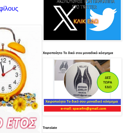
 φίλους
Χειροποίητο Το δικό σου μοναδικό κόσμημα
Translate