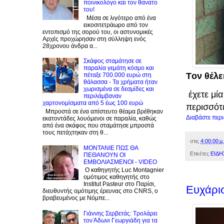
ποινικολόγο και τον θανατο
του!
Μέσα σε λιγότερο από ένα
εικοσιτετράωρο από τον
εντοπισμό της σορού του, οι αστυνομικές
Αρχές προχώρησαν στη σύλληψη ενός
28χρονου άνδρα α...
Σκάφος σταμάτησε σε
παραλία γεμάτη κόσμο και
Tον θέλε
πέταξε 700.000 ευρώ στη
θάλασσα - Τα χρήματα ήταν
χωρισμένα σε δεσμίδες και
έχετε μία
περιλάμβαναν
χαρτονομίσματα από 5 έως 100 ευρώ
περισσότε
Μπροστά σε ένα απίστευτο θέαμα βρέθηκαν
Διαβάστε περ
εκατοντάδες λουόμενοι σε παραλία, καθώς
από ένα σκάφος που σταμάτησε μπροστά
τους πετάχτηκαν στη θ...
στις
4:00:00 μ.
ΜΟΝΤΑΝΙΕ ΠΩΣ ΘΑ
Ετικέτες
ΕΙΔΗ
ΠΕΘΑΝΟΥΝ ΟΙ
ΕΜΒΟΛΙΑΣΜΕΝΟΙ - VIDEO
Ο καθηγητής Luc Montagnier
ομότιμος καθηγητής στο
Institut Pasteur στο Παρίσι,
Ευχάρισ
διευθυντής ομότιμης έρευνας στο CNRS, o
βραβευμένος με Νόμπε...
Γιάννης Σερβετάς: Τρολάρει
τον Άδωνι Γεωργιάδη για τα