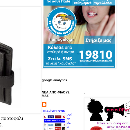
google analytics
ΝΕΑ ΑΠΟ ΦΙΛΟΥΣ
.
ΜΑΣ
mati-gr-news
Δεί
ο πορτοφόλι
τε
όλ
ό.
α