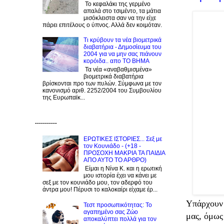
Το κεφαλάκι της γερμένο
απαλά στο τσιμέντο, τα μάτια
μισόκλειστα σαν να την είχε
πάρει επιτέλους ο ύπνος. Αλλά δεν κοιμόταν.
Τι κρύβουν τα νέα βιομετρικά
διαβατήρια - Δημοσίευμα του
2004 για να μην σας πιάνουν
κορόιδα.. απο ΤΟ ΒΗΜΑ
Τα νέα «αναβαθμισμένα»
βιομετρικά διαβατήρια
βρίσκονται προ των πυλών. Σύμφωνα με τον
κανονισμό αριθ. 2252/2004 του Συμβουλίου
της Ευρωπαϊκ...
-----------
ΕΡΩΤΙΚΕΣ ΙΣΤΟΡΙΕΣ... Σεξ με
τον Kουνιάδο - (+18 -
ΠΡΟΣΟΧΗ ΜΑΚΡΙΑ ΤΑ ΠΑΙΔΙΑ
ΑΠΟ ΑΥΤΟ ΤΟ ΑΡΘΡΟ)
Είμαι η Νίνα Κ. και η ερωτική
μου ιστορία έχει να κάνει με
σεξ με τον κουνιάδο μου, τον αδερφό του
άντρα μου! Πέρυσι το καλοκαίρι είχαμε έρ...
Υπάρχουν 
Τεστ προσωπικότητας: Το
αγαπημένο σας Zώο
μας, όμως
αποκαλύπτει πολλά για τον