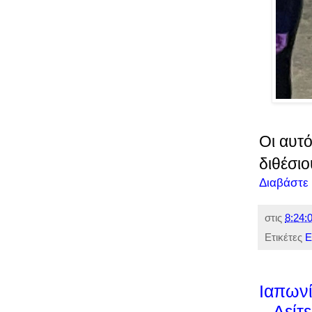
Οι αυτ
διθέσι
Διαβάστε
στις
8:24:0
Ετικέτες
Ε
Ιαπωνί
– Δείτ