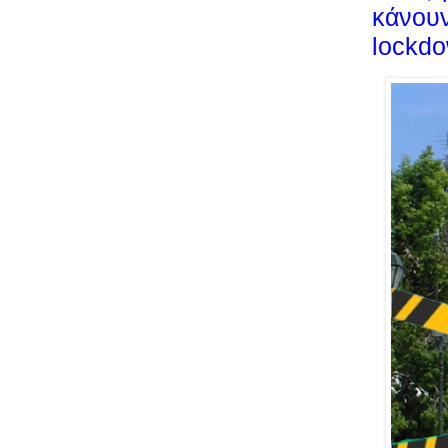
κάνουν 
lockd