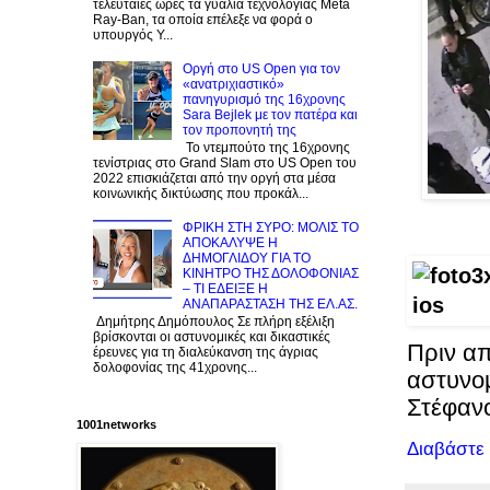
τελευταίες ώρες τα γυαλιά τεχνολογίας Meta
Ray-Ban, τα οποία επέλεξε να φορά ο
υπουργός Υ...
Οργή στο US Open για τον
«ανατριχιαστικό»
πανηγυρισμό της 16χρονης
Sara Bejlek με τον πατέρα και
τον προπονητή της
Το ντεμπούτο της 16χρονης
τενίστριας στο Grand Slam στο US Open του
2022 επισκιάζεται από την οργή στα μέσα
κοινωνικής δικτύωσης που προκάλ...
ΦΡΙΚΗ ΣΤΗ ΣΥΡΟ: ΜΟΛΙΣ TO
ΑΠΟΚΑΛΥΨΕ Η
ΔΗΜΟΓΛΙΔΟΥ ΓΙΑ ΤΟ
KINΗΤΡΟ ΤΗΣ ΔΟΛΟΦΟΝΙΑΣ
– ΤΙ ΕΔΕΙΞΕ Η
ΑΝΑΠΑΡΑΣΤΑΣΗ ΤΗΣ ΕΛ.ΑΣ.
Δημήτρης Δημόπουλος Σε πλήρη εξέλιξη
βρίσκονται οι αστυνομικές και δικαστικές
Πριν απ
έρευνες για τη διαλεύκανση της άγριας
δολοφονίας της 41χρονης...
αστυνομ
Στέφανο
1001networks
Διαβάστε