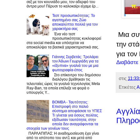
σεξ με τον κουνιάδο μου, τον αδερφό του
άντρα μου! Πέρυσι το καλοκαίρι είχαμε έρ...
Τεστ προσωπικότητας: Το
αγαπημένο σας Zώο
αποκαλύπτει πολλά για τον
χαρακτήρα σας
Μια συν
Ένα νέο τεστ
προσωπικότητας κυκλοφορεί
την στά
στα social media και υπόσχεται να
αποκαλύψει τα βασικά χαρακτηριστικά σας.
για το
Γιάννης Σερβετάς: Τρολάρει
τον Άδωνι Γεωργιάδη για τα
Διαβάστε
«έξυπνα» γυαλιά του με μια
φωτογραφία-έπος
Στο επίκεντρο του δημόσιου
στις
11:33:
διαλόγου βρέθηκαν τις
τελευταίες ώρες τα γυαλιά τεχνολογίας Meta
Ετικέτες
Α
Ray-Ban, τα οποία επέλεξε να φορά ο
υπουργός Υ...
BOMBA - Ταυτότητες:
Eπιστροφή στο παλιό
Αγγλία
σύστημα αποφάσισε το ΥΠΕΣ
Τι γίνεται για όσους πολίτες
Πληροφ
εξέδωσαν ταυτότητα, στην
οποία δεν αναγράφονται τα
στοιχεία των γονέων τους
ΠΑΡΛΑΠΙΠΑΣ: Η αναδημοσίευση έχει γίνει
από το ιστότοπο του αντ1 και μετά από