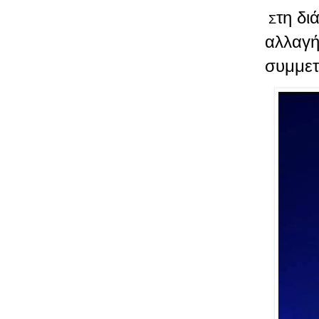
τη δι
Σ
αλλαγή
συμμετ