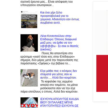
σχετική έρευνα μας... Είναι απόφαση του
υπουργείου εσωτερικών...
Και ένα χέρι ξύλο
προκαταβολικά για το
χειμώνα. Αδιανόητο εαν όντως
συμβαίνει αυτό.
Λένα Κιτσοπούλου στην
Επίδαυρο: Όποιος διαφωνεί
μαζί μου, να έρθει να τον
γ@@@@ω - Σε σοκ οι θεατές
(εικόνες)
Ποιος θα απαντήσει στο
ερώτημα «γιατί τόσο κιτς στην Επίδαυρο»
σήμερα, δύο μέρες μετά την παρουσίαση της
παράστασης «Σφήκες» όχι βέβαια το...
Είχε μάθει πια: ο κόσμος δεν
σταματά για γάτες σαν κι
αυτήν..... Αλλά δεν κοιμόταν.
Το κεφαλάκι της γερμένο
απαλά στο τσιμέντο, τα μάτια
μισόκλειστα σαν να την είχε
πάρει επιτέλους ο ύπνος. Αλλά δεν κοιμόταν.
ΙΣΧΥΟΥΝ ΑΠΟΛΥΤΩΣ ΚΑΙ ΔΙΑ
ΒΙΟΥ ΟΙ ΠΑΛΑΙΕΣ ΜΠΛΕ
#ΤΑΥΤΟΤΗΤΕΣ! ΙΣΧΥΟΥΝ ΩΣ