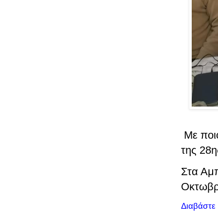
Με ποι
της 28
Στα Αμπ
Οκτωβρ
Διαβάστε