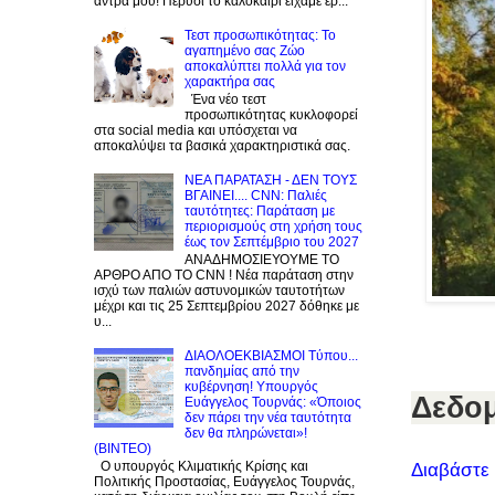
άντρα μου! Πέρυσι το καλοκαίρι είχαμε έρ...
Τεστ προσωπικότητας: Το
αγαπημένο σας Zώο
αποκαλύπτει πολλά για τον
χαρακτήρα σας
Ένα νέο τεστ
προσωπικότητας κυκλοφορεί
στα social media και υπόσχεται να
αποκαλύψει τα βασικά χαρακτηριστικά σας.
NEA ΠΑΡΑΤΑΣΗ - ΔΕΝ ΤΟΥΣ
ΒΓΑΙΝΕΙ.... CNN: Παλιές
ταυτότητες: Παράταση με
περιορισμούς στη χρήση τους
έως τον Σεπτέμβριο του 2027
ΑΝΑΔΗΜΟΣΙΕΥΟΥΜΕ ΤΟ
ΑΡΘΡΟ ΑΠΟ ΤΟ CNN ! Νέα παράταση στην
ισχύ των παλιών αστυνομικών ταυτοτήτων
μέχρι και τις 25 Σεπτεμβρίου 2027 δόθηκε με
υ...
ΔΙΑΟΛΟΕΚΒΙΑΣΜΟΙ Tύπου...
πανδημίας από την
κυβέρνηση! Υπουργός
Δεδομ
Ευάγγελος Τουρνάς: «Όποιος
δεν πάρει την νέα ταυτότητα
δεν θα πληρώνεται»!
(BINTEO)
Ο υπουργός Κλιματικής Κρίσης και
Διαβάστε
Πολιτικής Προστασίας, Ευάγγελος Τουρνάς,