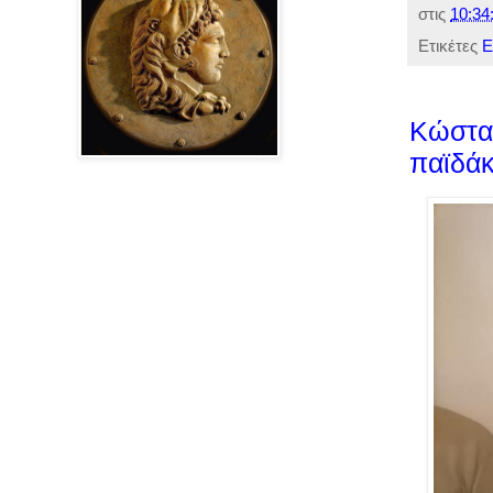
στις
10:34
Ετικέτες
Ε
Κώστας
παϊδάκ