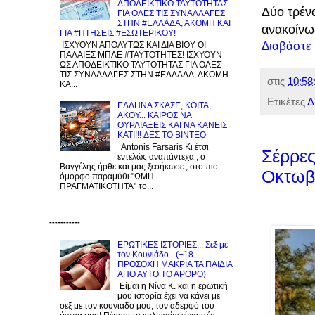
ΑΠΟΔΕΙΚΤΙΚΟ ΤΑΥΤΟΤΗΤΑΣ
Δύο τρέν
ΓΙΑ ΟΛΕΣ ΤΙΣ ΣΥΝΑΛΛΑΓΕΣ
ΣΤΗΝ #ΕΛΛΑΔΑ, ΑΚΟΜΗ ΚΑΙ
ανακοίνωσ
ΓΙΑ #ΠΤΗΣΕΙΣ #ΕΣΩΤΕΡΙΚΟΥ!
Διαβάστε
ΙΣΧΥΟΥΝ ΑΠΟΛΥΤΩΣ ΚΑΙ ΔΙΑ ΒΙΟΥ ΟΙ
ΠΑΛΑΙΕΣ ΜΠΛΕ #ΤΑΥΤΟΤΗΤΕΣ! ΙΣΧΥΟΥΝ
ΩΣ ΑΠΟΔΕΙΚΤΙΚΟ ΤΑΥΤΟΤΗΤΑΣ ΓΙΑ ΟΛΕΣ
ΤΙΣ ΣΥΝΑΛΛΑΓΕΣ ΣΤΗΝ #ΕΛΛΑΔΑ, ΑΚΟΜΗ
στις
10:58
ΚΑ...
Ετικέτες
Δ
EΛΛΗΝΑ ΣΚΑΣΕ, ΚΟΙΤΑ,
ΑΚΟΥ... ΚΑΙΡΟΣ ΝΑ
ΟΥΡΛIAΞΕΙΣ ΚΑΙ ΝΑ ΚΑΝΕΙΣ
KATI!!! ΔΕΣ TO BINTEO
Antonis Farsaris Κι έτσι
Σέρρες
εντελώς αναπάντεχα , ο
Βαγγέλης ήρθε και μας ξεσήκωσε , στο πιο
Οκτωβρ
όμορφο παραμύθι "ΩΜΗ
ΠΡΑΓΜΑΤΙΚΟΤΗΤΑ" το...
-----------
ΕΡΩΤΙΚΕΣ ΙΣΤΟΡΙΕΣ... Σεξ με
τον Kουνιάδο - (+18 -
ΠΡΟΣΟΧΗ ΜΑΚΡΙΑ ΤΑ ΠΑΙΔΙΑ
ΑΠΟ ΑΥΤΟ ΤΟ ΑΡΘΡΟ)
Είμαι η Νίνα Κ. και η ερωτική
μου ιστορία έχει να κάνει με
σεξ με τον κουνιάδο μου, τον αδερφό του