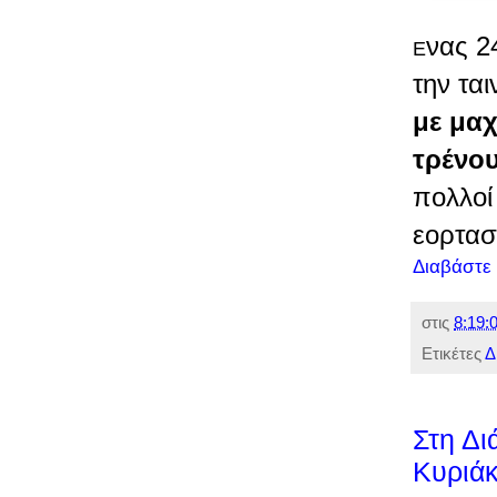
νας 2
Ε
την τα
με μαχ
τρένου
πολλοί
εορτασ
Διαβάστε
στις
8:19:0
Ετικέτες
Δ
Στη Δι
Κυριά