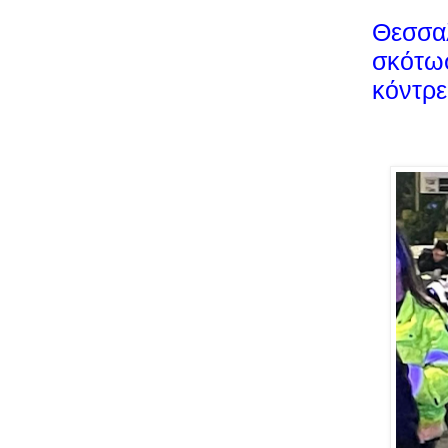
Θεσσαλ
σκότωσ
κόντρε