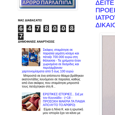
ΔΕΙΤΕ
ΠΡΟΕΙ
ΙΑΤΡΟ
ΜΑΣ ΔΙΑΒΑΣΑΤΕ!
ΔΙΚΑΙ
6
4
7
8
0
0
8
7
ΔΗΜΟΦΙΛΕΙΣ ΑΝΑΡΤΗΣΕΙΣ
Σκάφος σταμάτησε σε
παραλία γεμάτη κόσμο και
πέταξε 700.000 ευρώ στη
θάλασσα - Τα χρήματα ήταν
χωρισμένα σε δεσμίδες και
περιλάμβαναν
χαρτονομίσματα από 5 έως 100 ευρώ
Μπροστά σε ένα απίστευτο θέαμα βρέθηκαν
εκατοντάδες λουόμενοι σε παραλία, καθώς
από ένα σκάφος που σταμάτησε μπροστά
τους πετάχτηκαν στη θ...
ΕΡΩΤΙΚΕΣ ΙΣΤΟΡΙΕΣ... Σεξ με
τον Kουνιάδο - (+18 -
ΠΡΟΣΟΧΗ ΜΑΚΡΙΑ ΤΑ ΠΑΙΔΙΑ
ΑΠΟ ΑΥΤΟ ΤΟ ΑΡΘΡΟ)
Είμαι η Νίνα Κ. και η ερωτική
μου ιστορία έχει να κάνει με