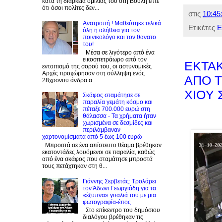
κατά τη διάρκεια ομιλίας του στη Βουλή είπε
ότι όσοι πολίτες δεν...
στις
10:45
Ανατροπή ! Mαθεύτηκε τελικά
Ετικέτες
Ε
όλη η αλήθεια για τον
ποινικολόγο και τον θανατο
του!
Μέσα σε λιγότερο από ένα
εικοσιτετράωρο από τον
EKTA
εντοπισμό της σορού του, οι αστυνομικές
Αρχές προχώρησαν στη σύλληψη ενός
ΑΠΟ Τ
28χρονου άνδρα α...
XIOY 
Σκάφος σταμάτησε σε
παραλία γεμάτη κόσμο και
πέταξε 700.000 ευρώ στη
θάλασσα - Τα χρήματα ήταν
χωρισμένα σε δεσμίδες και
περιλάμβαναν
χαρτονομίσματα από 5 έως 100 ευρώ
Μπροστά σε ένα απίστευτο θέαμα βρέθηκαν
εκατοντάδες λουόμενοι σε παραλία, καθώς
από ένα σκάφος που σταμάτησε μπροστά
τους πετάχτηκαν στη θ...
Γιάννης Σερβετάς: Τρολάρει
τον Άδωνι Γεωργιάδη για τα
«έξυπνα» γυαλιά του με μια
φωτογραφία-έπος
Στο επίκεντρο του δημόσιου
διαλόγου βρέθηκαν τις