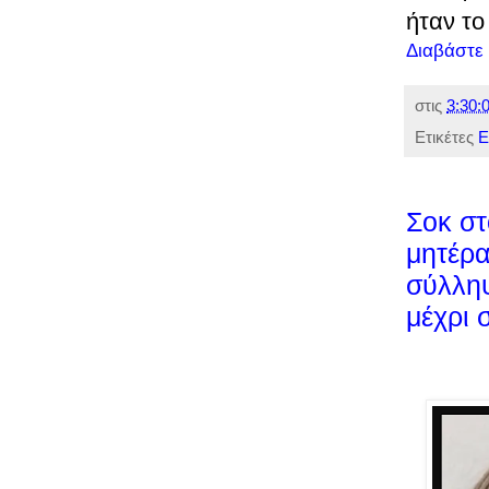
ήταν τ
Διαβάστε
στις
3:30:0
Ετικέτες
Ε
Σοκ στ
μητέρα
σύλληψ
μέχρι 