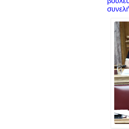
βουλευ
συνελ