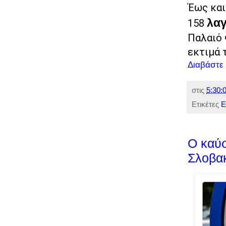
Έως και
λα
158
Παλαιό 
εκτιμά 
Διαβάστε
στις
5:30:0
Ετικέτες
Ε
Ο καύσ
Σλοβακ