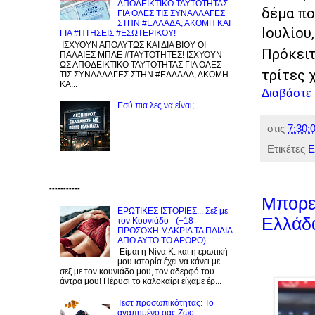
ΑΠΟΔΕΙΚΤΙΚΟ ΤΑΥΤΟΤΗΤΑΣ
δέμα πο
ΓΙΑ ΟΛΕΣ ΤΙΣ ΣΥΝΑΛΛΑΓΕΣ
ΣΤΗΝ #ΕΛΛΑΔΑ, ΑΚΟΜΗ ΚΑΙ
Ιουλίου
ΓΙΑ #ΠΤΗΣΕΙΣ #ΕΣΩΤΕΡΙΚΟΥ!
ΙΣΧΥΟΥΝ ΑΠΟΛΥΤΩΣ ΚΑΙ ΔΙΑ ΒΙΟΥ ΟΙ
Πρόκειτ
ΠΑΛΑΙΕΣ ΜΠΛΕ #ΤΑΥΤΟΤΗΤΕΣ! ΙΣΧΥΟΥΝ
ΩΣ ΑΠΟΔΕΙΚΤΙΚΟ ΤΑΥΤΟΤΗΤΑΣ ΓΙΑ ΟΛΕΣ
τρίτες 
ΤΙΣ ΣΥΝΑΛΛΑΓΕΣ ΣΤΗΝ #ΕΛΛΑΔΑ, ΑΚΟΜΗ
ΚΑ...
Διαβάστε
Εσύ πια λες να είναι;
στις
7:30:0
Ετικέτες
Ε
-----------
Μπορεί
ΕΡΩΤΙΚΕΣ ΙΣΤΟΡΙΕΣ... Σεξ με
Ελλάδα
τον Kουνιάδο - (+18 -
ΠΡΟΣΟΧΗ ΜΑΚΡΙΑ ΤΑ ΠΑΙΔΙΑ
ΑΠΟ ΑΥΤΟ ΤΟ ΑΡΘΡΟ)
Είμαι η Νίνα Κ. και η ερωτική
μου ιστορία έχει να κάνει με
σεξ με τον κουνιάδο μου, τον αδερφό του
άντρα μου! Πέρυσι το καλοκαίρι είχαμε έρ...
Τεστ προσωπικότητας: Το
αγαπημένο σας Zώο