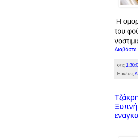
Η ομορ
του φού
νοστιμι
Διαβάστε
στις
1:30:0
Ετικέτες
Δ
Τζάκρη
Ξυπνήσ
εναγκα