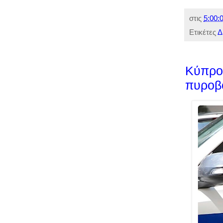
στις
5:00:0
Ετικέτες
Δ
Κύπρος
πυροβό