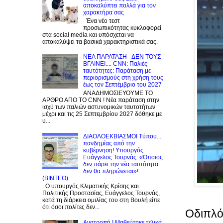
αποκαλύπτει πολλά για τον
χαρακτήρα σας
Ένα νέο τεστ
προσωπικότητας κυκλοφορεί
στα social media και υπόσχεται να
αποκαλύψει τα βασικά χαρακτηριστικά σας.
NEA ΠΑΡΑΤΑΣΗ - ΔΕΝ ΤΟΥΣ
ΒΓΑΙΝΕΙ.... CNN: Παλιές
ταυτότητες: Παράταση με
περιορισμούς στη χρήση τους
έως τον Σεπτέμβριο του 2027
ΑΝΑΔΗΜΟΣΙΕΥΟΥΜΕ ΤΟ
ΑΡΘΡΟ ΑΠΟ ΤΟ CNN ! Νέα παράταση στην
ισχύ των παλιών αστυνομικών ταυτοτήτων
μέχρι και τις 25 Σεπτεμβρίου 2027 δόθηκε με
υ...
ΔΙΑΟΛΟΕΚΒΙΑΣΜΟΙ Tύπου...
πανδημίας από την
κυβέρνηση! Υπουργός
Ευάγγελος Τουρνάς: «Όποιος
δεν πάρει την νέα ταυτότητα
δεν θα πληρώνεται»!
(BINTEO)
Ο υπουργός Κλιματικής Κρίσης και
Πολιτικής Προστασίας, Ευάγγελος Τουρνάς,
κατά τη διάρκεια ομιλίας του στη Βουλή είπε
ότι όσοι πολίτες δεν...
Οδιπλό
Ανατροπή ! Mαθεύτηκε τελικά