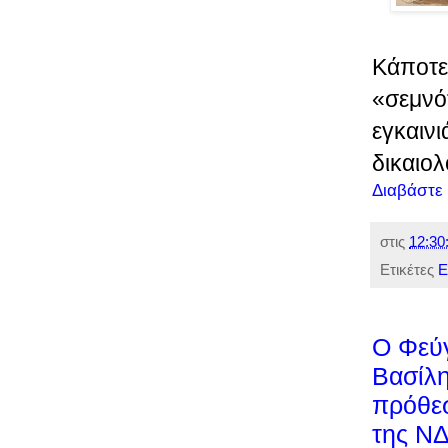
Κάποτε
«σεμνότ
εγκαινι
δικαιολ
Διαβάστε
στις
12:30
Ετικέτες
Ε
O Φεύγ
Βασίλη
πρόθεσ
της ΝΔ