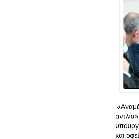
«Αναμέ
αντλία
υπουργ
και οφε