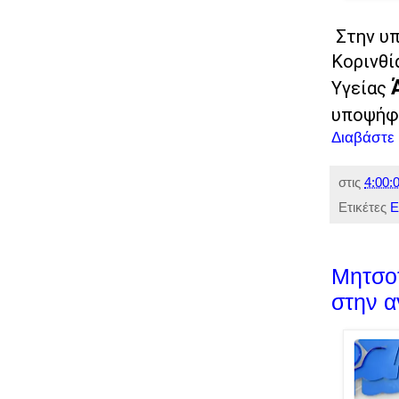
Στην υ
Κορινθί
Υγείας
υποψήφι
Διαβάστε
στις
4:00:0
Ετικέτες
Ε
Μητσοτ
στην α