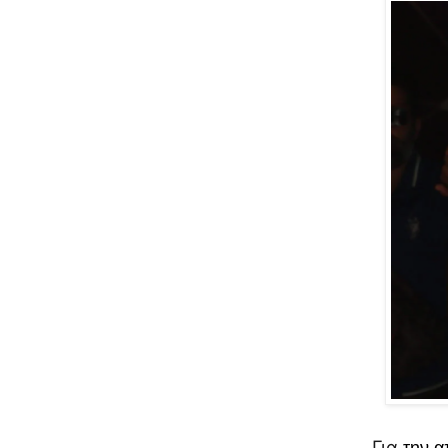
Για
την α