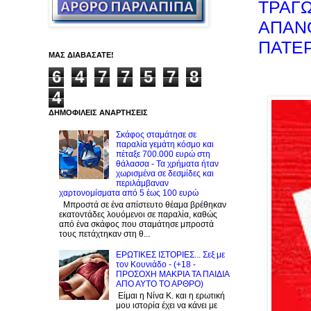
ΤΡΑΓΩ
ΑΠΑΝΘ
ΠΑΤΕ
ΜΑΣ ΔΙΑΒΑΣΑΤΕ!
6
4
7
7
5
7
8
4
ΔΗΜΟΦΙΛΕΙΣ ΑΝΑΡΤΗΣΕΙΣ
Σκάφος σταμάτησε σε
παραλία γεμάτη κόσμο και
πέταξε 700.000 ευρώ στη
θάλασσα - Τα χρήματα ήταν
χωρισμένα σε δεσμίδες και
περιλάμβαναν
χαρτονομίσματα από 5 έως 100 ευρώ
Μπροστά σε ένα απίστευτο θέαμα βρέθηκαν
εκατοντάδες λουόμενοι σε παραλία, καθώς
από ένα σκάφος που σταμάτησε μπροστά
τους πετάχτηκαν στη θ...
ΕΡΩΤΙΚΕΣ ΙΣΤΟΡΙΕΣ... Σεξ με
τον Kουνιάδο - (+18 -
ΠΡΟΣΟΧΗ ΜΑΚΡΙΑ ΤΑ ΠΑΙΔΙΑ
ΑΠΟ ΑΥΤΟ ΤΟ ΑΡΘΡΟ)
Είμαι η Νίνα Κ. και η ερωτική
μου ιστορία έχει να κάνει με