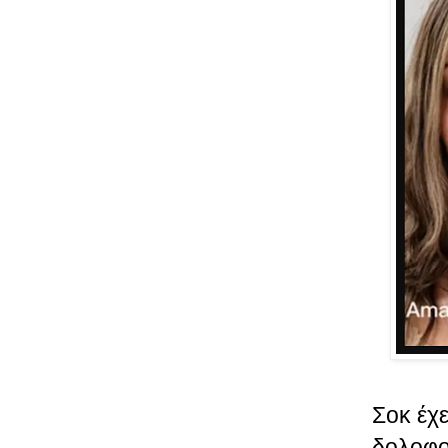
Σοκ έχε
δολοφο