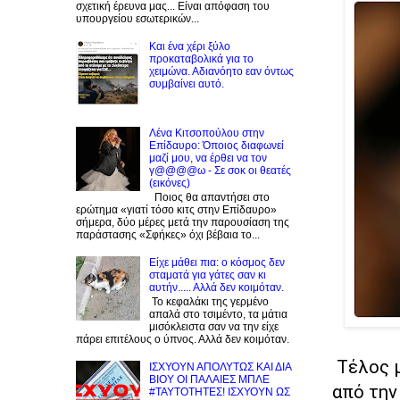
σχετική έρευνα μας... Είναι απόφαση του
υπουργείου εσωτερικών...
Και ένα χέρι ξύλο
προκαταβολικά για το
χειμώνα. Αδιανόητο εαν όντως
συμβαίνει αυτό.
Λένα Κιτσοπούλου στην
Επίδαυρο: Όποιος διαφωνεί
μαζί μου, να έρθει να τον
γ@@@@ω - Σε σοκ οι θεατές
(εικόνες)
Ποιος θα απαντήσει στο
ερώτημα «γιατί τόσο κιτς στην Επίδαυρο»
σήμερα, δύο μέρες μετά την παρουσίαση της
παράστασης «Σφήκες» όχι βέβαια το...
Είχε μάθει πια: ο κόσμος δεν
σταματά για γάτες σαν κι
αυτήν..... Αλλά δεν κοιμόταν.
Το κεφαλάκι της γερμένο
απαλά στο τσιμέντο, τα μάτια
μισόκλειστα σαν να την είχε
πάρει επιτέλους ο ύπνος. Αλλά δεν κοιμόταν.
Τέλος μ
ΙΣΧΥΟΥΝ ΑΠΟΛΥΤΩΣ ΚΑΙ ΔΙΑ
ΒΙΟΥ ΟΙ ΠΑΛΑΙΕΣ ΜΠΛΕ
από την
#ΤΑΥΤΟΤΗΤΕΣ! ΙΣΧΥΟΥΝ ΩΣ