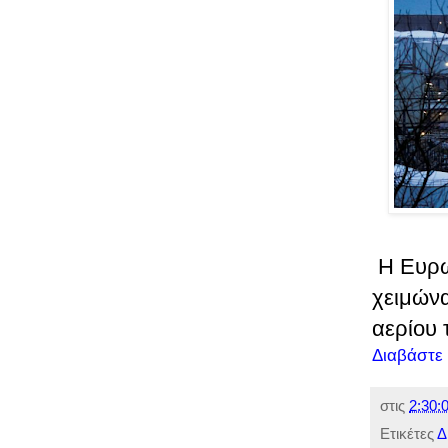
Η Ευρωπ
χειμών
αερίου 
Διαβάστε
στις
2:30:0
Ετικέτες
Δ