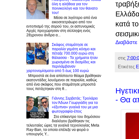
τραβήξ
όλη η αλήθεια για τον
ποινικολόγο και τον θανατο
Ελλάδα
του!
Μέσα σε λιγότερο από ένα
κατά τ
εικοσιτετράωρο από τον
εντοπισμό της σορού του, οι αστυνομικές
Αρχές προχώρησαν στη σύλληψη ενός
σεισμικ
28χρονου άνδρα α...
Διαβάστε
Σκάφος σταμάτησε σε
παραλία γεμάτη κόσμο και
πέταξε 700.000 ευρώ στη
στις
7:00:0
θάλασσα - Τα χρήματα ήταν
χωρισμένα σε δεσμίδες και
Ετικέτες
Ε
περιλάμβαναν
χαρτονομίσματα από 5 έως 100 ευρώ
Μπροστά σε ένα απίστευτο θέαμα βρέθηκαν
εκατοντάδες λουόμενοι σε παραλία, καθώς
από ένα σκάφος που σταμάτησε μπροστά
Ηγετικ
τους πετάχτηκαν στη θ...
- Θα α
Γιάννης Σερβετάς: Τρολάρει
τον Άδωνι Γεωργιάδη για τα
«έξυπνα» γυαλιά του με μια
φωτογραφία-έπος
Στο επίκεντρο του δημόσιου
διαλόγου βρέθηκαν τις
τελευταίες ώρες τα γυαλιά τεχνολογίας Meta
Ray-Ban, τα οποία επέλεξε να φορά ο
υπουργός Υ...