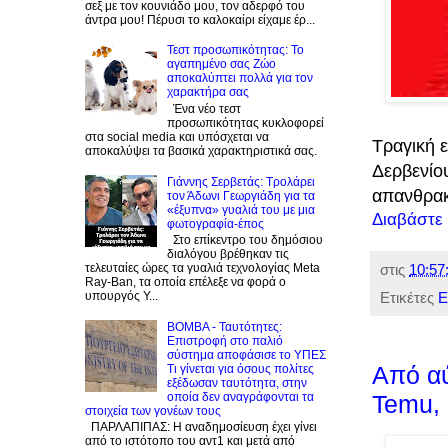
σεξ με τον κουνιάδο μου, τον αδερφό του
άντρα μου! Πέρυσι το καλοκαίρι είχαμε έρ...
Τεστ προσωπικότητας: Το
αγαπημένο σας Zώο
αποκαλύπτει πολλά για τον
χαρακτήρα σας
Ένα νέο τεστ
προσωπικότητας κυκλοφορεί
στα social media και υπόσχεται να
Τραγική 
αποκαλύψει τα βασικά χαρακτηριστικά σας.
Δερβενίο
Γιάννης Σερβετάς: Τρολάρει
απανθρακ
τον Άδωνι Γεωργιάδη για τα
«έξυπνα» γυαλιά του με μια
Διαβάστε
φωτογραφία-έπος
Στο επίκεντρο του δημόσιου
διαλόγου βρέθηκαν τις
στις
10:57
τελευταίες ώρες τα γυαλιά τεχνολογίας Meta
Ray-Ban, τα οποία επέλεξε να φορά ο
Ετικέτες
Ε
υπουργός Υ...
BOMBA - Ταυτότητες:
Eπιστροφή στο παλιό
σύστημα αποφάσισε το ΥΠΕΣ
Από αύ
Τι γίνεται για όσους πολίτες
εξέδωσαν ταυτότητα, στην
οποία δεν αναγράφονται τα
Temu, 
στοιχεία των γονέων τους
ΠΑΡΛΑΠΙΠΑΣ: Η αναδημοσίευση έχει γίνει
από το ιστότοπο του αντ1 και μετά από