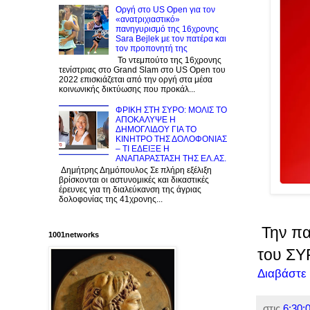
Οργή στο US Open για τον
«ανατριχιαστικό»
πανηγυρισμό της 16χρονης
Sara Bejlek με τον πατέρα και
τον προπονητή της
Το ντεμπούτο της 16χρονης
τενίστριας στο Grand Slam στο US Open του
2022 επισκιάζεται από την οργή στα μέσα
κοινωνικής δικτύωσης που προκάλ...
ΦΡΙΚΗ ΣΤΗ ΣΥΡΟ: ΜΟΛΙΣ TO
ΑΠΟΚΑΛΥΨΕ Η
ΔΗΜΟΓΛΙΔΟΥ ΓΙΑ ΤΟ
KINΗΤΡΟ ΤΗΣ ΔΟΛΟΦΟΝΙΑΣ
– ΤΙ ΕΔΕΙΞΕ Η
ΑΝΑΠΑΡΑΣΤΑΣΗ ΤΗΣ ΕΛ.ΑΣ.
Δημήτρης Δημόπουλος Σε πλήρη εξέλιξη
βρίσκονται οι αστυνομικές και δικαστικές
έρευνες για τη διαλεύκανση της άγριας
δολοφονίας της 41χρονης...
Την πα
1001networks
του ΣΥ
Διαβάστε
στις
6:30:0