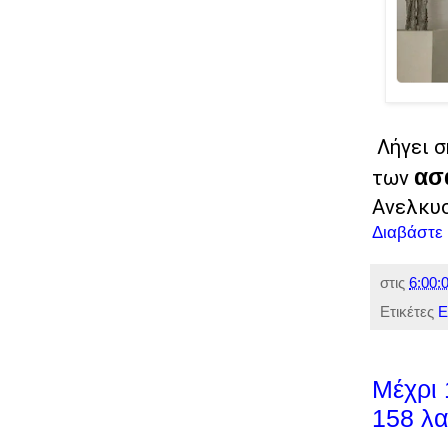
Λήγει σ
ασ
των
Ανελκυσ
Διαβάστε
στις
6:00:0
Ετικέτες
Ε
Μέχρι 
158 λα