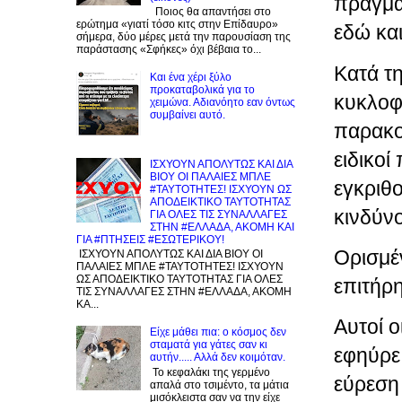
πραγμα
Ποιος θα απαντήσει στο
ερώτημα «γιατί τόσο κιτς στην Επίδαυρο»
εδώ και
σήμερα, δύο μέρες μετά την παρουσίαση της
παράστασης «Σφήκες» όχι βέβαια το...
Κατά τη
Και ένα χέρι ξύλο
προκαταβολικά για το
κυκλοφ
χειμώνα. Αδιανόητο εαν όντως
συμβαίνει αυτό.
παρακο
ειδικοί
ΙΣΧΥΟΥΝ ΑΠΟΛΥΤΩΣ ΚΑΙ ΔΙΑ
ΒΙΟΥ ΟΙ ΠΑΛΑΙΕΣ ΜΠΛΕ
εγκριθο
#ΤΑΥΤΟΤΗΤΕΣ! ΙΣΧΥΟΥΝ ΩΣ
ΑΠΟΔΕΙΚΤΙΚΟ ΤΑΥΤΟΤΗΤΑΣ
κινδύνο
ΓΙΑ ΟΛΕΣ ΤΙΣ ΣΥΝΑΛΛΑΓΕΣ
ΣΤΗΝ #ΕΛΛΑΔΑ, ΑΚΟΜΗ ΚΑΙ
ΓΙΑ #ΠΤΗΣΕΙΣ #ΕΣΩΤΕΡΙΚΟΥ!
Ορισμέν
ΙΣΧΥΟΥΝ ΑΠΟΛΥΤΩΣ ΚΑΙ ΔΙΑ ΒΙΟΥ ΟΙ
ΠΑΛΑΙΕΣ ΜΠΛΕ #ΤΑΥΤΟΤΗΤΕΣ! ΙΣΧΥΟΥΝ
ΩΣ ΑΠΟΔΕΙΚΤΙΚΟ ΤΑΥΤΟΤΗΤΑΣ ΓΙΑ ΟΛΕΣ
επιτήρ
ΤΙΣ ΣΥΝΑΛΛΑΓΕΣ ΣΤΗΝ #ΕΛΛΑΔΑ, ΑΚΟΜΗ
ΚΑ...
Αυτοί 
Είχε μάθει πια: ο κόσμος δεν
σταματά για γάτες σαν κι
εφηύρε
αυτήν..... Αλλά δεν κοιμόταν.
Το κεφαλάκι της γερμένο
εύρεση
απαλά στο τσιμέντο, τα μάτια
μισόκλειστα σαν να την είχε