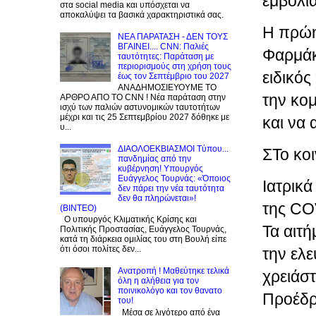
εμβολι
στα social media και υπόσχεται να
αποκαλύψει τα βασικά χαρακτηριστικά σας.
Η πρώη
NEA ΠΑΡΑΤΑΣΗ - ΔΕΝ ΤΟΥΣ
ΒΓΑΙΝΕΙ.... CNN: Παλιές
Φαρμάκ
ταυτότητες: Παράταση με
περιορισμούς στη χρήση τους
ειδικό
έως τον Σεπτέμβριο του 2027
ΑΝΑΔΗΜΟΣΙΕΥΟΥΜΕ ΤΟ
την κο
ΑΡΘΡΟ ΑΠΟ ΤΟ CNN ! Νέα παράταση στην
ισχύ των παλιών αστυνομικών ταυτοτήτων
μέχρι και τις 25 Σεπτεμβρίου 2027 δόθηκε με
και να 
υ...
ΔΙΑΟΛΟΕΚΒΙΑΣΜΟΙ Tύπου...
ΣΤο κο
πανδημίας από την
κυβέρνηση! Υπουργός
Ευάγγελος Τουρνάς: «Όποιος
Ιατρικά
δεν πάρει την νέα ταυτότητα
δεν θα πληρώνεται»!
της CO
(BINTEO)
Ο υπουργός Κλιματικής Κρίσης και
Τα αιτ
Πολιτικής Προστασίας, Ευάγγελος Τουρνάς,
κατά τη διάρκεια ομιλίας του στη Βουλή είπε
ότι όσοι πολίτες δεν...
την ελ
Ανατροπή ! Mαθεύτηκε τελικά
χρειάσ
όλη η αλήθεια για τον
ποινικολόγο και τον θανατο
Προέδρ
του!
Μέσα σε λιγότερο από ένα