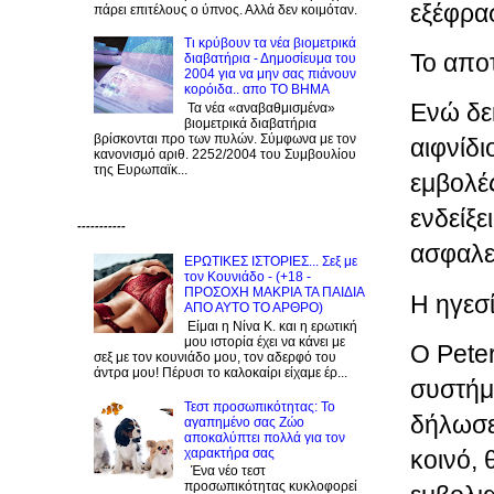
εξέφρα
πάρει επιτέλους ο ύπνος. Αλλά δεν κοιμόταν.
Τι κρύβουν τα νέα βιομετρικά
Το απο
διαβατήρια - Δημοσίευμα του
2004 για να μην σας πιάνουν
κορόιδα.. απο ΤΟ ΒΗΜΑ
Ενώ δε
Τα νέα «αναβαθμισμένα»
βιομετρικά διαβατήρια
βρίσκονται προ των πυλών. Σύμφωνα με τον
αιφνίδι
κανονισμό αριθ. 2252/2004 του Συμβουλίου
της Ευρωπαϊκ...
εμβολές
ενδείξε
-----------
ασφαλε
ΕΡΩΤΙΚΕΣ ΙΣΤΟΡΙΕΣ... Σεξ με
τον Kουνιάδο - (+18 -
ΠΡΟΣΟΧΗ ΜΑΚΡΙΑ ΤΑ ΠΑΙΔΙΑ
Η ηγεσί
ΑΠΟ ΑΥΤΟ ΤΟ ΑΡΘΡΟ)
Είμαι η Νίνα Κ. και η ερωτική
μου ιστορία έχει να κάνει με
Ο Peter
σεξ με τον κουνιάδο μου, τον αδερφό του
άντρα μου! Πέρυσι το καλοκαίρι είχαμε έρ...
συστήμ
Τεστ προσωπικότητας: Το
δήλωσε
αγαπημένο σας Zώο
αποκαλύπτει πολλά για τον
χαρακτήρα σας
κοινό,
Ένα νέο τεστ
προσωπικότητας κυκλοφορεί