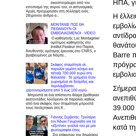
ΗΠΑ, γ
εικοσιτετράωρο από τον
εντοπισμό της σορού του, οι αστυνομικές
Αρχές προχώρησαν στη σύλληψη ενός
Η έλλε
28χρονου άνδρα α...
εμβολί
ΜΟΝΤΑΝΙΕ ΠΩΣ ΘΑ
ΠΕΘΑΝΟΥΝ ΟΙ
ΕΜΒΟΛΙΑΣΜΕΝΟΙ - VIDEO
αντίδρα
Ο καθηγητής Luc Montagnier
ομότιμος καθηγητής στο
θανάτο
Institut Pasteur στο Παρίσι,
διευθυντής ομότιμης έρευνας στο CNRS, o
Barre 
βραβευμένος με Νόμπε...
πρόγρα
Σκάφος σταμάτησε σε
παραλία γεμάτη κόσμο και
εμβολι
πέταξε 700.000 ευρώ στη
θάλασσα - Τα χρήματα ήταν
χωρισμένα σε δεσμίδες και
περιλάμβαναν
Σήμερα
χαρτονομίσματα από 5 έως 100 ευρώ
Μπροστά σε ένα απίστευτο θέαμα βρέθηκαν
ανεπιθ
εκατοντάδες λουόμενοι σε παραλία, καθώς
από ένα σκάφος που σταμάτησε μπροστά
39.000
τους πετάχτηκαν στη θ...
Ανεπιθ
Γιάννης Σερβετάς: Τρολάρει
τον Άδωνι Γεωργιάδη για τα
κατά τ
«έξυπνα» γυαλιά του με μια
φωτογραφία-έπος
Στο επίκεντρο του δημόσιου