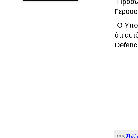
-Προσω
Γερουσ
-Ο Υπο
ότι αυτ
Defenc
στις
11:14