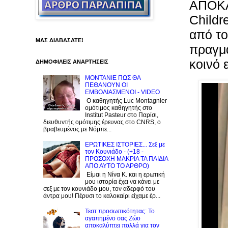
AΠΟΚΑ
Childr
από το
ΜΑΣ ΔΙΑΒΑΣΑΤΕ!
πραγμα
κοινό 
ΔΗΜΟΦΙΛΕΙΣ ΑΝΑΡΤΗΣΕΙΣ
ΜΟΝΤΑΝΙΕ ΠΩΣ ΘΑ
ΠΕΘΑΝΟΥΝ ΟΙ
ΕΜΒΟΛΙΑΣΜΕΝΟΙ - VIDEO
Ο καθηγητής Luc Montagnier
ομότιμος καθηγητής στο
Institut Pasteur στο Παρίσι,
διευθυντής ομότιμης έρευνας στο CNRS, o
βραβευμένος με Νόμπε...
ΕΡΩΤΙΚΕΣ ΙΣΤΟΡΙΕΣ... Σεξ με
τον Kουνιάδο - (+18 -
ΠΡΟΣΟΧΗ ΜΑΚΡΙΑ ΤΑ ΠΑΙΔΙΑ
ΑΠΟ ΑΥΤΟ ΤΟ ΑΡΘΡΟ)
Είμαι η Νίνα Κ. και η ερωτική
μου ιστορία έχει να κάνει με
σεξ με τον κουνιάδο μου, τον αδερφό του
άντρα μου! Πέρυσι το καλοκαίρι είχαμε έρ...
Τεστ προσωπικότητας: Το
αγαπημένο σας Zώο
αποκαλύπτει πολλά για τον