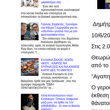
χαρακτήρα σας
Ένα νέο τεστ
προσωπικότητας κυκλοφορεί
στα social media και υπόσχεται να
αποκαλύψει τα βασικά χαρακτηριστικά σας.
Δημήτρ
Γιάννης Σερβετάς: Τρολάρει
τον Άδωνι Γεωργιάδη για τα
«έξυπνα» γυαλιά του με μια
10/6/2
φωτογραφία-έπος
Στο επίκεντρο του δημόσιου
διαλόγου βρέθηκαν τις
Στις 2
τελευταίες ώρες τα γυαλιά τεχνολογίας Meta
Ray-Ban, τα οποία επέλεξε να φορά ο
υπουργός Υ...
Θεωρώ 
EΛΛΗΝΑ ΣΚΑΣΕ, ΚΟΙΤΑ,
ΑΚΟΥ... ΚΑΙΡΟΣ ΝΑ
από το
ΟΥΡΛIAΞΕΙΣ ΚΑΙ ΝΑ ΚΑΝΕΙΣ
KATI!!! ΔΕΣ TO BINTEO
Antonis Farsaris Κι έτσι
"Αγαπητ
εντελώς αναπάντεχα , ο
Βαγγέλης ήρθε και μας ξεσήκωσε , στο πιο
όμορφο παραμύθι "ΩΜΗ
Ο γερο
ΠΡΑΓΜΑΤΙΚΟΤΗΤΑ" το...
έκθεση 
Λένα Κιτσοπούλου στην
Επίδαυρο: Όποιος διαφωνεί
θάνατο
μαζί μου, να έρθει να τον
γ@@@@ω - Σε σοκ οι θεατές
(εικόνες)