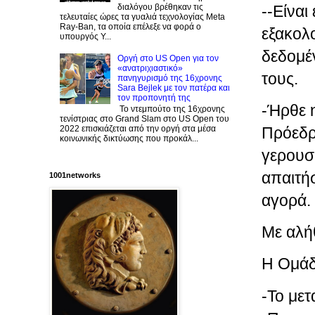
--Είναι
διαλόγου βρέθηκαν τις
τελευταίες ώρες τα γυαλιά τεχνολογίας Meta
Ray-Ban, τα οποία επέλεξε να φορά ο
εξακολ
υπουργός Υ...
δεδομέ
Οργή στο US Open για τον
«ανατριχιαστικό»
τους.
πανηγυρισμό της 16χρονης
Sara Bejlek με τον πατέρα και
τον προπονητή της
-Ήρθε 
Το ντεμπούτο της 16χρονης
τενίστριας στο Grand Slam στο US Open του
Πρόεδρ
2022 επισκιάζεται από την οργή στα μέσα
κοινωνικής δικτύωσης που προκάλ...
γερουσ
απαιτή
1001networks
αγορά.
Με αλή
Η Ομάδ
-To μετ