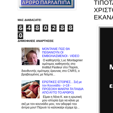
TIΠΟΤ
ΧΡΙΣΤ
ΕΚΑΝΑ
ΜΑΣ ΔΙΑΒΑΣΑΤΕ!
6
4
8
0
2
8
8
0
ΔΗΜΟΦΙΛΕΙΣ ΑΝΑΡΤΗΣΕΙΣ
ΜΟΝΤΑΝΙΕ ΠΩΣ ΘΑ
ΠΕΘΑΝΟΥΝ ΟΙ
ΕΜΒΟΛΙΑΣΜΕΝΟΙ - VIDEO
Ο καθηγητής Luc Montagnier
ομότιμος καθηγητής στο
Institut Pasteur στο Παρίσι,
διευθυντής ομότιμης έρευνας στο CNRS, o
βραβευμένος με Νόμπε...
ΕΡΩΤΙΚΕΣ ΙΣΤΟΡΙΕΣ... Σεξ με
τον Kουνιάδο - (+18 -
ΠΡΟΣΟΧΗ ΜΑΚΡΙΑ ΤΑ ΠΑΙΔΙΑ
ΑΠΟ ΑΥΤΟ ΤΟ ΑΡΘΡΟ)
Είμαι η Νίνα Κ. και η ερωτική
μου ιστορία έχει να κάνει με
σεξ με τον κουνιάδο μου, τον αδερφό του
άντρα μου! Πέρυσι το καλοκαίρι είχαμε έρ...