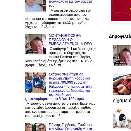
ποινικολόγο και τον θανατο
του!
Μέσα σε λιγότερο από ένα
εικοσιτετράωρο από τον
εντοπισμό της σορού του, οι αστυνομικές
Αρχές προχώρησαν στη σύλληψη ενός
28χρονου άνδρα α...
ΜΟΝΤΑΝΙΕ ΠΩΣ ΘΑ
Δημοφιλεί
ΠΕΘΑΝΟΥΝ ΟΙ
ΕΜΒΟΛΙΑΣΜΕΝΟΙ - VIDEO
Ο καθηγητής Luc Montagnier
ομότιμος καθηγητής στο
Institut Pasteur στο Παρίσι,
διευθυντής ομότιμης έρευνας στο CNRS, o
βραβευμένος με Νόμπε...
Σκάφος σταμάτησε σε
παραλία γεμάτη κόσμο και
πέταξε 700.000 ευρώ στη
θάλασσα - Τα χρήματα ήταν
χωρισμένα σε δεσμίδες και
περιλάμβαναν
χαρτονομίσματα από 5 έως 100 ευρώ
είχαμε έ
Μπροστά σε ένα απίστευτο θέαμα βρέθηκαν
εκατοντάδες λουόμενοι σε παραλία, καθώς
από ένα σκάφος που σταμάτησε μπροστά
τους πετάχτηκαν στη θ...
Γιάννης Σερβετάς: Τρολάρει
τον Άδωνι Γεωργιάδη για τα