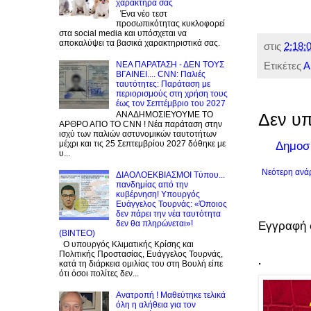
χαρακτήρα σας
Ένα νέο τεστ
προσωπικότητας κυκλοφορεί
στα social media και υπόσχεται να
αποκαλύψει τα βασικά χαρακτηριστικά σας.
στις
2:18:0
NEA ΠΑΡΑΤΑΣΗ - ΔΕΝ ΤΟΥΣ
Ετικέτες
Α
ΒΓΑΙΝΕΙ.... CNN: Παλιές
ταυτότητες: Παράταση με
περιορισμούς στη χρήση τους
έως τον Σεπτέμβριο του 2027
ΑΝΑΔΗΜΟΣΙΕΥΟΥΜΕ ΤΟ
Δεν υπ
ΑΡΘΡΟ ΑΠΟ ΤΟ CNN ! Νέα παράταση στην
ισχύ των παλιών αστυνομικών ταυτοτήτων
μέχρι και τις 25 Σεπτεμβρίου 2027 δόθηκε με
Δημοσ
υ...
Νεότερη ανά
ΔΙΑΟΛΟΕΚΒΙΑΣΜΟΙ Tύπου...
πανδημίας από την
κυβέρνηση! Υπουργός
Ευάγγελος Τουρνάς: «Όποιος
δεν πάρει την νέα ταυτότητα
δεν θα πληρώνεται»!
Εγγραφή 
(BINTEO)
Ο υπουργός Κλιματικής Κρίσης και
Πολιτικής Προστασίας, Ευάγγελος Τουρνάς,
.
κατά τη διάρκεια ομιλίας του στη Βουλή είπε
ότι όσοι πολίτες δεν...
Ανατροπή ! Mαθεύτηκε τελικά
όλη η αλήθεια για τον