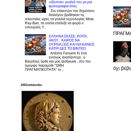
«έξυπνα» γυαλιά του με μια
φωτογραφία-έπος
Στο επίκεντρο του δημόσιου
διαλόγου βρέθηκαν τις
τελευταίες ώρες τα γυαλιά τεχνολογίας Meta
Ray-Ban, τα οποία επέλεξε να φορά ο
υπουργός Υ...
ΠΡΑΓΜΑ
EΛΛΗΝΑ ΣΚΑΣΕ, ΚΟΙΤΑ,
ΑΚΟΥ... ΚΑΙΡΟΣ ΝΑ
ΟΥΡΛIAΞΕΙΣ ΚΑΙ ΝΑ ΚΑΝΕΙΣ
KATI!!! ΔΕΣ TO BINTEO
Antonis Farsaris Κι έτσι
εντελώς αναπάντεχα , ο
Βαγγέλης ήρθε και μας ξεσήκωσε , στο πιο
όμορφο παραμύθι "ΩΜΗ
όχι βέβα
ΠΡΑΓΜΑΤΙΚΟΤΗΤΑ" το...
1001networks