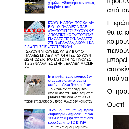
ιεροσύ
χειμώνα. Αδιανόητο εαν όντως
συμβαίνει αυτό.
από τον
Η ερώτη
ΙΣΧΥΟΥΝ ΑΠΟΛΥΤΩΣ ΚΑΙ ΔΙΑ
ΒΙΟΥ ΟΙ ΠΑΛΑΙΕΣ ΜΠΛΕ
θα τα κ
#ΤΑΥΤΟΤΗΤΕΣ! ΙΣΧΥΟΥΝ ΩΣ
ΑΠΟΔΕΙΚΤΙΚΟ ΤΑΥΤΟΤΗΤΑΣ
ΓΙΑ ΟΛΕΣ ΤΙΣ ΣΥΝΑΛΛΑΓΕΣ
κοιμού
ΣΤΗΝ #ΕΛΛΑΔΑ, ΑΚΟΜΗ ΚΑΙ
ΓΙΑ #ΠΤΗΣΕΙΣ #ΕΣΩΤΕΡΙΚΟΥ!
πεινούν
ΙΣΧΥΟΥΝ ΑΠΟΛΥΤΩΣ ΚΑΙ ΔΙΑ ΒΙΟΥ ΟΙ
ΠΑΛΑΙΕΣ ΜΠΛΕ #ΤΑΥΤΟΤΗΤΕΣ! ΙΣΧΥΟΥΝ
μπορεί 
ΩΣ ΑΠΟΔΕΙΚΤΙΚΟ ΤΑΥΤΟΤΗΤΑΣ ΓΙΑ ΟΛΕΣ
ΤΙΣ ΣΥΝΑΛΛΑΓΕΣ ΣΤΗΝ #ΕΛΛΑΔΑ, ΑΚΟΜΗ
αυτοκίν
ΚΑ...
Είχε μάθει πια: ο κόσμος δεν
πού να 
σταματά για γάτες σαν κι
αυτήν..... Αλλά δεν κοιμόταν.
Το κεφαλάκι της γερμένο
Ο Ιησού
απαλά στο τσιμέντο, τα μάτια
μισόκλειστα σαν να την είχε
πάρει επιτέλους ο ύπνος. Αλλά δεν κοιμόταν.
Ουστ!
Τι κρύβουν τα νέα βιομετρικά
διαβατήρια - Δημοσίευμα του
2004 για να μην σας πιάνουν
κορόιδα.. απο ΤΟ ΒΗΜΑ
Τα νέα «αναβαθμισμένα»