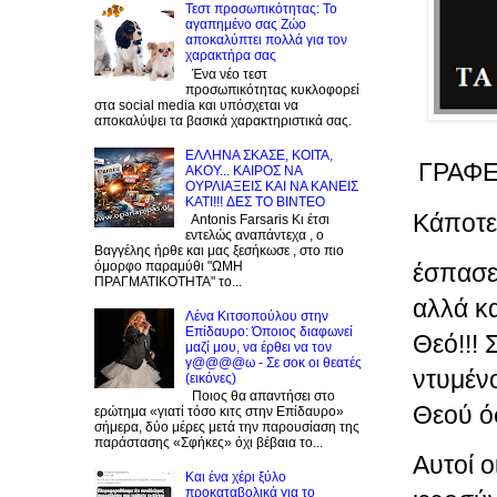
Τεστ προσωπικότητας: Το
αγαπημένο σας Zώο
αποκαλύπτει πολλά για τον
χαρακτήρα σας
Ένα νέο τεστ
προσωπικότητας κυκλοφορεί
στα social media και υπόσχεται να
αποκαλύψει τα βασικά χαρακτηριστικά σας.
EΛΛΗΝΑ ΣΚΑΣΕ, ΚΟΙΤΑ,
ΓΡΑΦΕ
ΑΚΟΥ... ΚΑΙΡΟΣ ΝΑ
ΟΥΡΛIAΞΕΙΣ ΚΑΙ ΝΑ ΚΑΝΕΙΣ
KATI!!! ΔΕΣ TO BINTEO
Κάποτε.
Antonis Farsaris Κι έτσι
εντελώς αναπάντεχα , ο
Βαγγέλης ήρθε και μας ξεσήκωσε , στο πιο
έσπασε,
όμορφο παραμύθι "ΩΜΗ
ΠΡΑΓΜΑΤΙΚΟΤΗΤΑ" το...
αλλά κα
Λένα Κιτσοπούλου στην
Επίδαυρο: Όποιος διαφωνεί
Θεό!!! 
μαζί μου, να έρθει να τον
γ@@@@ω - Σε σοκ οι θεατές
ντυμέν
(εικόνες)
Ποιος θα απαντήσει στο
Θεού ό
ερώτημα «γιατί τόσο κιτς στην Επίδαυρο»
σήμερα, δύο μέρες μετά την παρουσίαση της
παράστασης «Σφήκες» όχι βέβαια το...
Αυτοί ο
Και ένα χέρι ξύλο
προκαταβολικά για το