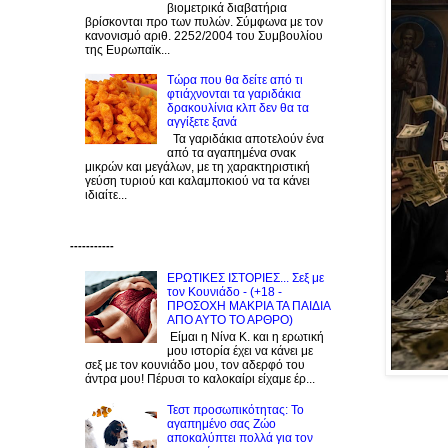
βιομετρικά διαβατήρια
βρίσκονται προ των πυλών. Σύμφωνα με τον
κανονισμό αριθ. 2252/2004 του Συμβουλίου
της Ευρωπαϊκ...
Τώρα που θα δείτε από τι
φτιάχνονται τα γαριδάκια
δρακουλίνια κλπ δεν θα τα
αγγίξετε ξανά
Τα γαριδάκια αποτελούν ένα
από τα αγαπημένα σνακ
μικρών και μεγάλων, με τη χαρακτηριστική
γεύση τυριού και καλαμποκιού να τα κάνει
ιδιαίτε...
-----------
ΕΡΩΤΙΚΕΣ ΙΣΤΟΡΙΕΣ... Σεξ με
τον Kουνιάδο - (+18 -
ΠΡΟΣΟΧΗ ΜΑΚΡΙΑ ΤΑ ΠΑΙΔΙΑ
ΑΠΟ ΑΥΤΟ ΤΟ ΑΡΘΡΟ)
Είμαι η Νίνα Κ. και η ερωτική
μου ιστορία έχει να κάνει με
σεξ με τον κουνιάδο μου, τον αδερφό του
άντρα μου! Πέρυσι το καλοκαίρι είχαμε έρ...
Τεστ προσωπικότητας: Το
αγαπημένο σας Zώο
αποκαλύπτει πολλά για τον