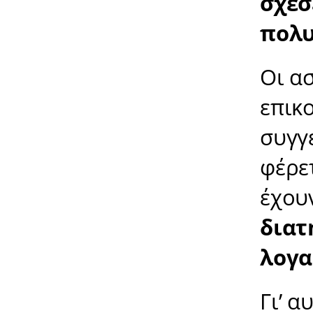
σχέσ
πολυ
Οι α
επικ
συγγ
φέρετ
έχου
διατ
λογα
Γι’ 