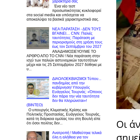
χαρακτήρα σας
Ένα νέο τεστ
προσωπικότητας κυκλοφορεί
στα social media και υπόσχεται να
αποκαλύψει τα βασικά χαρακτηριστικά σας.
NEA ΠΑΡΑΤΑΣΗ - ΔΕΝ ΤΟΥΣ
ΒΓΑΙΝΕΙ.... CNN: Παλιές
ταυτότητες: Παράταση με
περιορισμούς στη χρήση τους
έως τον Σεπτέμβριο του 2027
ΑΝΑΔΗΜΟΣΙΕΥΟΥΜΕ ΤΟ
ΑΡΘΡΟ ΑΠΟ ΤΟ CNN ! Νέα παράταση στην
ισχύ των παλιών αστυνομικών ταυτοτήτων
μέχρι και τις 25 Σεπτεμβρίου 2027 δόθηκε με
υ...
ΔΙΑΟΛΟΕΚΒΙΑΣΜΟΙ Tύπου...
πανδημίας από την
κυβέρνηση! Υπουργός
Ευάγγελος Τουρνάς: «Όποιος
δεν πάρει την νέα ταυτότητα
δεν θα πληρώνεται»!
(BINTEO)
Ο υπουργός Κλιματικής Κρίσης και
Πολιτικής Προστασίας, Ευάγγελος Τουρνάς,
κατά τη διάρκεια ομιλίας του στη Βουλή είπε
Οι ά
ότι όσοι πολίτες δεν...
Ανατροπή ! Mαθεύτηκε τελικά
σημε
όλη η αλήθεια για τον