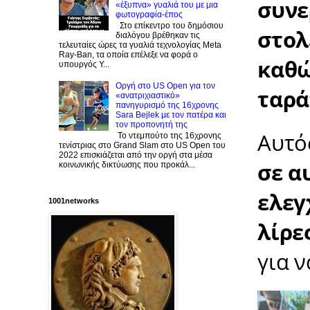
συνε
«έξυπνα» γυαλιά του με μια
φωτογραφία-έπος
Στο επίκεντρο του δημόσιου
στολ
διαλόγου βρέθηκαν τις
τελευταίες ώρες τα γυαλιά τεχνολογίας Meta
Ray-Ban, τα οποία επέλεξε να φορά ο
καθώ
υπουργός Υ...
Οργή στο US Open για τον
ταρά
«ανατριχιαστικό»
πανηγυρισμό της 16χρονης
Sara Bejlek με τον πατέρα και
τον προπονητή της
Αυτός
Το ντεμπούτο της 16χρονης
τενίστριας στο Grand Slam στο US Open του
2022 επισκιάζεται από την οργή στα μέσα
σε α
κοινωνικής δικτύωσης που προκάλ...
ελεγ
1001networks
λίρες
για ν