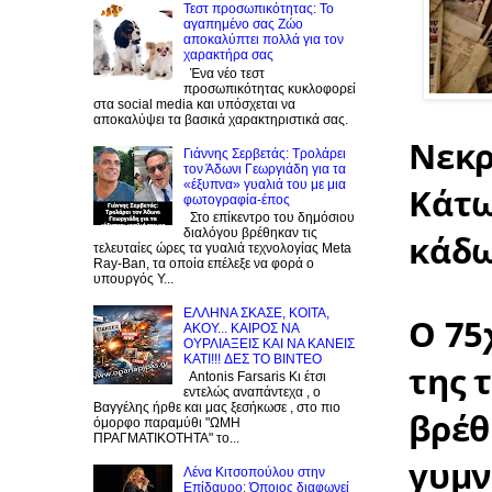
Τεστ προσωπικότητας: Το
αγαπημένο σας Zώο
αποκαλύπτει πολλά για τον
χαρακτήρα σας
Ένα νέο τεστ
προσωπικότητας κυκλοφορεί
στα social media και υπόσχεται να
αποκαλύψει τα βασικά χαρακτηριστικά σας.
Νεκρ
Γιάννης Σερβετάς: Τρολάρει
τον Άδωνι Γεωργιάδη για τα
«έξυπνα» γυαλιά του με μια
Κάτω
φωτογραφία-έπος
Στο επίκεντρο του δημόσιου
διαλόγου βρέθηκαν τις
κάδω
τελευταίες ώρες τα γυαλιά τεχνολογίας Meta
Ray-Ban, τα οποία επέλεξε να φορά ο
υπουργός Υ...
EΛΛΗΝΑ ΣΚΑΣΕ, ΚΟΙΤΑ,
Ο 75
ΑΚΟΥ... ΚΑΙΡΟΣ ΝΑ
F
ΟΥΡΛIAΞΕΙΣ ΚΑΙ ΝΑ ΚΑΝΕΙΣ
U
R
-
0:00
u
KATI!!! ΔΕΣ TO BINTEO
n
e
της 
l
Antonis Farsaris Κι έτσι
m
m
l
εντελώς αναπάντεχα , ο
u
a
s
Βαγγέλης ήρθε και μας ξεσήκωσε , στο πιο
i
t
βρέθ
c
όμορφο παραμύθι "ΩΜΗ
n
e
r
ΠΡΑΓΜΑΤΙΚΟΤΗΤΑ" το...
i
e
n
γυμν
e
g
Λένα Κιτσοπούλου στην
n
T
Επίδαυρο: Όποιος διαφωνεί