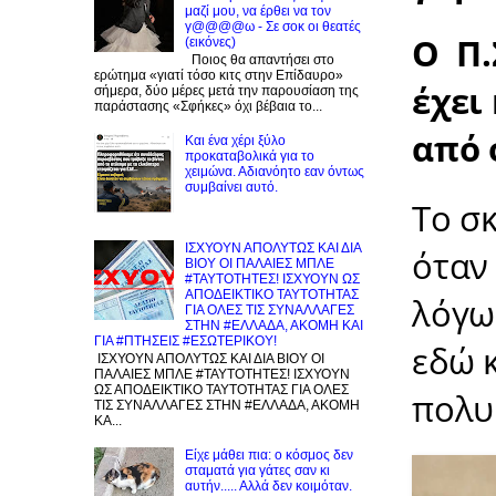
i
μαζί μου, να έρθει να τον
m
γ@@@@ω - Σε σοκ οι θεατές
Ο Π.
e
(εικόνες)
Ποιος θα απαντήσει στο
ερώτημα «γιατί τόσο κιτς στην Επίδαυρο»
έχει
σήμερα, δύο μέρες μετά την παρουσίαση της
παράστασης «Σφήκες» όχι βέβαια το...
από 
Και ένα χέρι ξύλο
προκαταβολικά για το
χειμώνα. Αδιανόητο εαν όντως
συμβαίνει αυτό.
Το σκ
ΙΣΧΥΟΥΝ ΑΠΟΛΥΤΩΣ ΚΑΙ ΔΙΑ
όταν
ΒΙΟΥ ΟΙ ΠΑΛΑΙΕΣ ΜΠΛΕ
#ΤΑΥΤΟΤΗΤΕΣ! ΙΣΧΥΟΥΝ ΩΣ
ΑΠΟΔΕΙΚΤΙΚΟ ΤΑΥΤΟΤΗΤΑΣ
λόγω
ΓΙΑ ΟΛΕΣ ΤΙΣ ΣΥΝΑΛΛΑΓΕΣ
ΣΤΗΝ #ΕΛΛΑΔΑ, ΑΚΟΜΗ ΚΑΙ
ΓΙΑ #ΠΤΗΣΕΙΣ #ΕΣΩΤΕΡΙΚΟΥ!
εδώ 
ΙΣΧΥΟΥΝ ΑΠΟΛΥΤΩΣ ΚΑΙ ΔΙΑ ΒΙΟΥ ΟΙ
ΠΑΛΑΙΕΣ ΜΠΛΕ #ΤΑΥΤΟΤΗΤΕΣ! ΙΣΧΥΟΥΝ
ΩΣ ΑΠΟΔΕΙΚΤΙΚΟ ΤΑΥΤΟΤΗΤΑΣ ΓΙΑ ΟΛΕΣ
πολυ
ΤΙΣ ΣΥΝΑΛΛΑΓΕΣ ΣΤΗΝ #ΕΛΛΑΔΑ, ΑΚΟΜΗ
ΚΑ...
Είχε μάθει πια: ο κόσμος δεν
σταματά για γάτες σαν κι
αυτήν..... Αλλά δεν κοιμόταν.