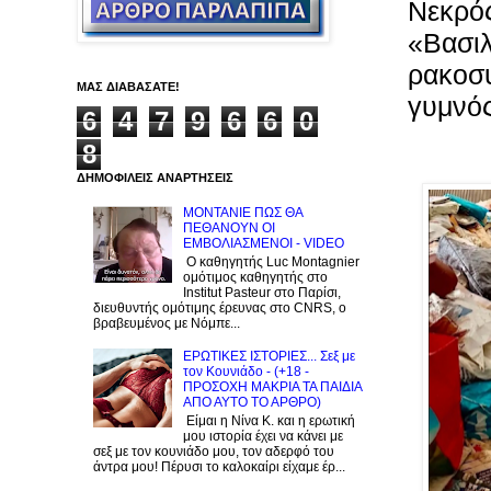
Νεκρός
«Bασιλ
ρακοσυ
ΜΑΣ ΔΙΑΒΑΣΑΤΕ!
γυμνό
6
4
7
9
6
6
0
8
ΔΗΜΟΦΙΛΕΙΣ ΑΝΑΡΤΗΣΕΙΣ
ΜΟΝΤΑΝΙΕ ΠΩΣ ΘΑ
ΠΕΘΑΝΟΥΝ ΟΙ
ΕΜΒΟΛΙΑΣΜΕΝΟΙ - VIDEO
Ο καθηγητής Luc Montagnier
ομότιμος καθηγητής στο
Institut Pasteur στο Παρίσι,
διευθυντής ομότιμης έρευνας στο CNRS, o
βραβευμένος με Νόμπε...
ΕΡΩΤΙΚΕΣ ΙΣΤΟΡΙΕΣ... Σεξ με
τον Kουνιάδο - (+18 -
ΠΡΟΣΟΧΗ ΜΑΚΡΙΑ ΤΑ ΠΑΙΔΙΑ
ΑΠΟ ΑΥΤΟ ΤΟ ΑΡΘΡΟ)
Είμαι η Νίνα Κ. και η ερωτική
μου ιστορία έχει να κάνει με
σεξ με τον κουνιάδο μου, τον αδερφό του
άντρα μου! Πέρυσι το καλοκαίρι είχαμε έρ...