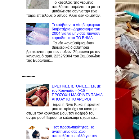
Το κεφαλάκι της γερμένο
απαλά στο τσιμέντο, τα μάτια
μισόκλειστα σαν να την είχε
πάρει επιτέλους ο ύπνος. Αλλά δεν κοιμόταν.
Τι κρύβουν τα νέα βιομετρικά
διαβατήρια - Δημοσίευμα του
2004 για να μην σας πιάνουν
κορόιδα.. απο ΤΟ ΒΗΜΑ
Τα νέα «αναβαθμισμένα»
βιομετρικά διαβατήρια
βρίσκονται προ των πυλών. Σύμφωνα με τον
κανονισμό αριθ. 2252/2004 του Συμβουλίου
της Ευρωπαϊκ...
-----------
ΕΡΩΤΙΚΕΣ ΙΣΤΟΡΙΕΣ... Σεξ με
τον Kουνιάδο - (+18 -
ΠΡΟΣΟΧΗ ΜΑΚΡΙΑ ΤΑ ΠΑΙΔΙΑ
ΑΠΟ ΑΥΤΟ ΤΟ ΑΡΘΡΟ)
Είμαι η Νίνα Κ. και η ερωτική
μου ιστορία έχει να κάνει με
σεξ με τον κουνιάδο μου, τον αδερφό του
άντρα μου! Πέρυσι το καλοκαίρι είχαμε έρ...
Τεστ προσωπικότητας: Το
αγαπημένο σας Zώο
αποκαλύπτει πολλά για τον