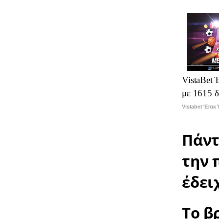
VistaBet
με 1615 
Vistabet Έπικ
Πάντ
την 
έδει
Το β