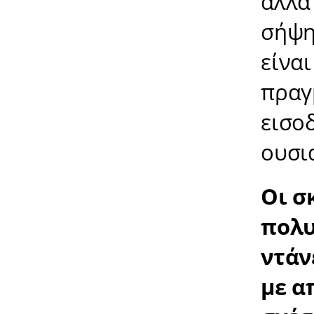
άλλα
σήψη
είνα
πραγ
εισοδ
ουσι
Οι σ
πολυ
ντάν
με α