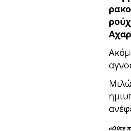
ρακο
ρούχ
Αχαρ
Ακόμ
αγνο
Μιλώ
ημιυ
ανέφ
«Ούτε π