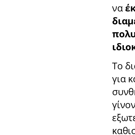
να
έ
διαμ
πολυ
ιδιο
Το δ
για κ
συνθ
γίνο
εξωτ
καθι