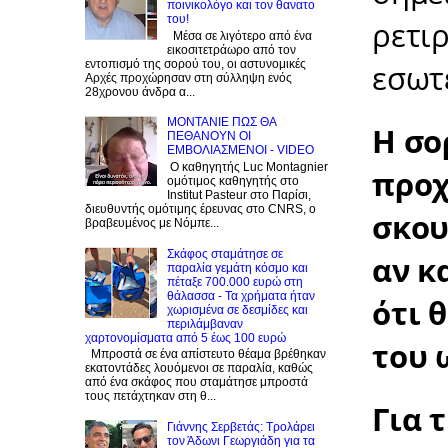
ποινικολόγο και τον θανατο
του!
ρετι
Μέσα σε λιγότερο από ένα
εικοσιτετράωρο από τον
εντοπισμό της σορού του, οι αστυνομικές
εσωτ
Αρχές προχώρησαν στη σύλληψη ενός
28χρονου άνδρα α...
ΜΟΝΤΑΝΙΕ ΠΩΣ ΘΑ
Η σο
ΠΕΘΑΝΟΥΝ ΟΙ
ΕΜΒΟΛΙΑΣΜΕΝΟΙ - VIDEO
Ο καθηγητής Luc Montagnier
προχ
ομότιμος καθηγητής στο
Institut Pasteur στο Παρίσι,
διευθυντής ομότιμης έρευνας στο CNRS, o
σκου
βραβευμένος με Νόμπε...
Σκάφος σταμάτησε σε
αν κ
παραλία γεμάτη κόσμο και
πέταξε 700.000 ευρώ στη
θάλασσα - Τα χρήματα ήταν
ότι 
χωρισμένα σε δεσμίδες και
περιλάμβαναν
χαρτονομίσματα από 5 έως 100 ευρώ
του 
Μπροστά σε ένα απίστευτο θέαμα βρέθηκαν
εκατοντάδες λουόμενοι σε παραλία, καθώς
από ένα σκάφος που σταμάτησε μπροστά
τους πετάχτηκαν στη θ...
Για 
Γιάννης Σερβετάς: Τρολάρει
τον Άδωνι Γεωργιάδη για τα